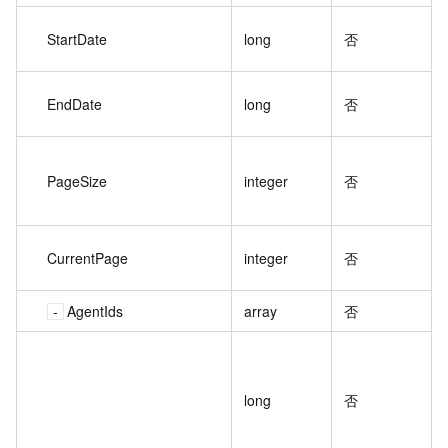
StartDate
long
否
EndDate
long
否
PageSize
integer
否
CurrentPage
integer
否
AgentIds
array
否
long
否