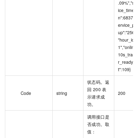
.09%","se
ice_time_
n":68378,
ervice_pic
up":"2560"
"hour_id":
1","online
10s_trans
r_ready_c
t":109}
状态码。返
回 200 表
Code
string
200
示请求成
功。
调用接口是
否成功。取
值：