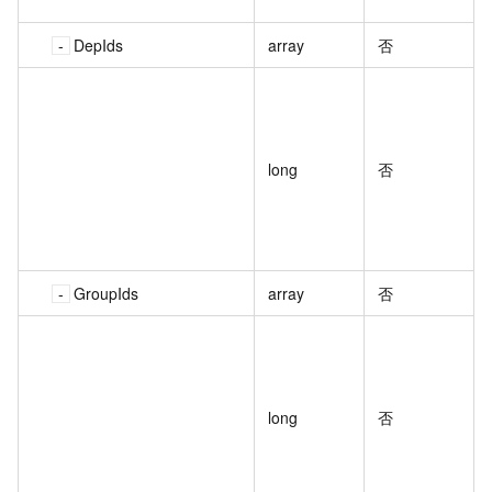
DepIds
array
否
long
否
GroupIds
array
否
long
否