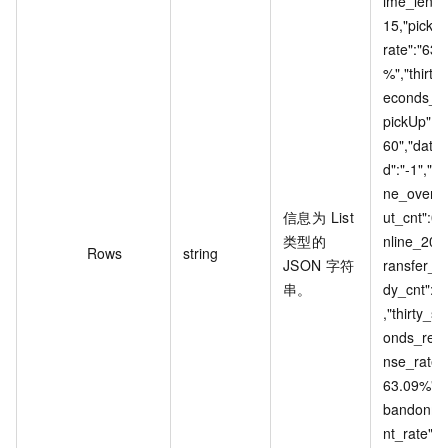
ime_len":
15,"picku
rate":"63.
%","thirty
econds_t
pickUp":"
60","date_
d":"-1","on
ne_over_
信息为 List
ut_cnt":0,
类型的
nline_20s
Rows
string
JSON 字符
ransfer_r
串。
dy_cnt":1
,"thirty_se
onds_res
nse_rate":
63.09%","
bandonm
nt_rate":"