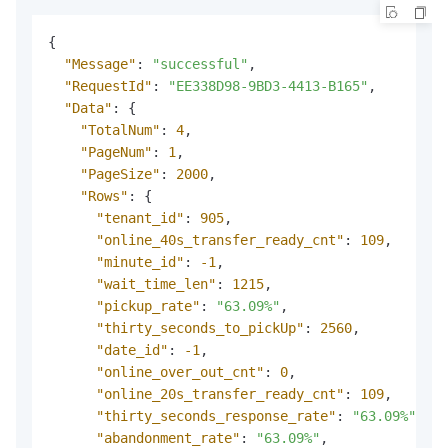
{
"Message"
:
"successful"
,
"RequestId"
:
"EE338D98-9BD3-4413-B165"
,
"Data"
:
{
"TotalNum"
:
4
,
"PageNum"
:
1
,
"PageSize"
:
2000
,
"Rows"
:
{
"tenant_id"
:
905
,
"online_40s_transfer_ready_cnt"
:
109
,
"minute_id"
:
-1
,
"wait_time_len"
:
1215
,
"pickup_rate"
:
"63.09%"
,
"thirty_seconds_to_pickUp"
:
2560
,
"date_id"
:
-1
,
"online_over_out_cnt"
:
0
,
"online_20s_transfer_ready_cnt"
:
109
,
"thirty_seconds_response_rate"
:
"63.09%"
,
"abandonment_rate"
:
"63.09%"
,