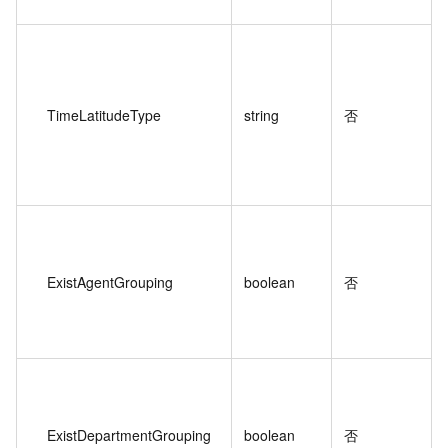
TimeLatitudeType
string
否
ExistAgentGrouping
boolean
否
ExistDepartmentGrouping
boolean
否