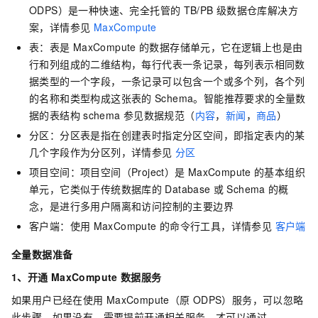
ODPS）是一种快速、完全托管的
TB/PB
级数据仓库解决方
案，详情参见
MaxCompute
表：表是
MaxCompute
的数据存储单元，它在逻辑上也是由
行和列组成的二维结构，每行代表一条记录，每列表示相同数
据类型的一个字段，一条记录可以包含一个或多个列，各个列
的名称和类型构成这张表的
Schema。智能推荐要求的全量数
据的表结构
schema
参见数据规范（
内容
，
新闻
，
商品
）
分区：分区表是指在创建表时指定分区空间，即指定表内的某
几个字段作为分区列，详情参见
分区
项目空间：项目空间（Project）是
MaxCompute
的基本组织
单元，它类似于传统数据库的
Database
或
Schema
的概
念，是进行多用户隔离和访问控制的主要边界
客户端：使用
MaxCompute
的命令行工具，详情参见
客户端
全量数据准备
1、开通
MaxCompute
数据服务
如果用户已经在使用
MaxCompute（原
ODPS）服务，可以忽略
此步骤。如果没有，需要提前开通相关服务，才可以通过