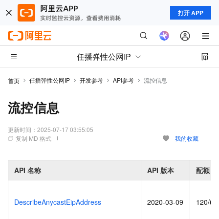
打开 APP
任播弹性公网IP
任播弹性公网IP
开发参考
API参考
流控信息
首页
流控信息
更新时间：
2025-07-17 03:55:05
复制 MD 格式
我的收藏
API
名称
API
版本
配额
DescribeAnycastEipAddress
2020-03-09
120/60