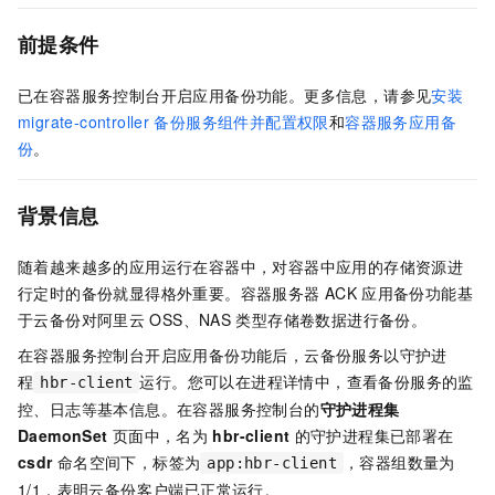
前提条件
已在容器服务控制台开启应用备份功能。更多信息，请参见
安装
migrate-controller
备份服务组件并配置权限
和
容器服务应用备
份
。
背景信息
随着越来越多的应用运行在容器中，对容器中应用的存储资源进
行定时的备份就显得格外重要。容器服务器
ACK
应用备份功能基
于
云备份
对阿里云
OSS、NAS
类型存储卷数据进行备份。
在容器服务控制台开启应用备份功能后，
云备份
服务以守护进
程
运行。您可以在进程详情中，查看备份服务的监
hbr-client
控、日志等基本信息。在容器服务控制台的
守护进程集
DaemonSet
页面中，名为
hbr-client
的守护进程集已部署在
csdr
命名空间下，标签为
，容器组数量为
app:hbr-client
1/1，表明云备份客户端已正常运行。