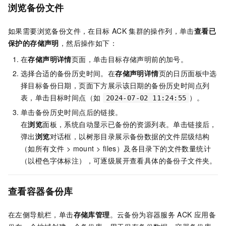
浏览备份文件
如果需要浏览备份文件，在目标
ACK
集群的操作列，单击
查看已
保护的存储声明
，然后操作如下：
在
存储声明详情
页面，单击目标存储声明前的加号。
选择合适的备份历史时间。在
存储声明详情
页的日历面板中选
择目标备份日期，页面下方展示该日期的备份历史时间点列
表，单击目标时间点（如
）。
2024-07-02 11:24:55
单击备份历史时间点后的链接。
在
浏览
面板，系统自动显示已备份的资源列表。单击链接后，
弹出
浏览
对话框，以树形目录展示备份数据的文件层级结构
（如所有文件 > mount > files）及各目录下的文件数量统计
（以橙色字体标注），可逐级展开查看具体的备份子文件夹。
查看容器备份库
在左侧导航栏，单击
存储库管理
。
云备份
为容器服务
ACK
应用备