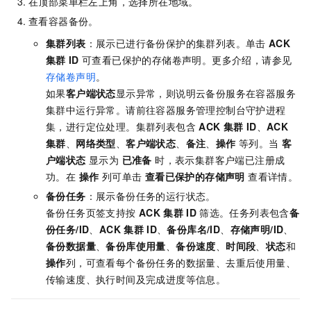
在顶部菜单栏左上角，选择所在地域。
查看容器备份。
集群列表
：展示已进行备份保护的集群列表。单击
ACK
集群
ID
可查看已保护的存储卷声明。更多介绍，请参见
存储卷声明
。
如果
客户端状态
显示异常，则说明
云备份
服务在容器服务
集群中运行异常。请前往容器服务管理控制台守护进程
集，进行定位处理。集群列表包含
ACK
集群
ID
、
ACK
集群
、
网络类型
、
客户端状态
、
备注
、
操作
等列。当
客
户端状态
显示为
已准备
时，表示集群客户端已注册成
功。在
操作
列可单击
查看已保护的存储声明
查看详情。
备份任务
：展示备份任务的运行状态。
备份任务页签支持按
ACK
集群
ID
筛选。任务列表包含
备
份任务/ID
、
ACK
集群
ID
、
备份库名/ID
、
存储声明/ID
、
备份数据量
、
备份库使用量
、
备份速度
、
时间段
、
状态
和
操作
列，可查看每个备份任务的数据量、去重后使用量、
传输速度、执行时间及完成进度等信息。