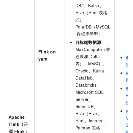
DB2、Kafka、
Hive（Hudi
表格
式）、
PolarDB（MySQL
数据库类型）
目标端数据源
：
MaxCompute（普
Flink on
通表和
Delta
创
yarn
表）、MySQL、
数
Oracle、Kafka、
创
DataHub、
数
Databricks、
创
Microsoft SQL
Pos
Server、
数
SelectDB、
创
Hive（Hive、
Apache
Mic
Hudi、Iceberg、
Flink（开
SQL
Paimon
表格
源
Flink）
数