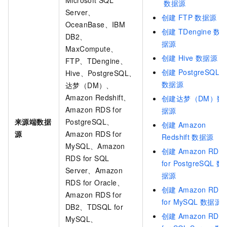
Microsoft SQL
数据源
Server、
创建
FTP
数据源
OceanBase、IBM
创建
TDengine
数
DB2、
据源
MaxCompute、
创建
Hive
数据源
FTP、TDengine、
创建
PostgreSQL
Hive、PostgreSQL、
数据源
达梦（DM）、
Amazon Redshift、
创建达梦（DM）数
Amazon RDS for
据源
来源端数据
PostgreSQL、
创建
Amazon
源
Amazon RDS for
Redshift
数据源
MySQL、Amazon
创建
Amazon RDS
RDS for SQL
for PostgreSQL
数
Server、Amazon
据源
RDS for Oracle、
创建
Amazon RDS
Amazon RDS for
for MySQL
数据源
DB2、TDSQL for
创建
Amazon RDS
MySQL、