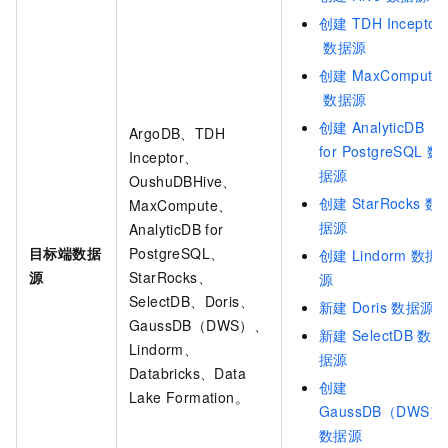
创建
TDH Inceptor
数据源
创建
MaxCompute
数据源
创建
AnalyticDB
ArgoDB、TDH
for PostgreSQL
数
Inceptor、
据源
OushuDB
Hive、
创建
StarRocks
数
MaxCompute、
据源
AnalyticDB for
目标端数据
PostgreSQL、
创建
Lindorm
数据
源
StarRocks、
源
SelectDB、Doris、
新建
Doris
数据源
GaussDB（DWS）、
新建
SelectDB
数
Lindorm、
据源
Databricks、Data
创建
Lake Formation。
GaussDB（DWS）
数据源