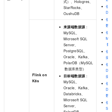
式）、Hologres、
创
StarRocks、
DB
OushuDB
创
数
来源端数据源
：
创
MySQL、
Ma
Microsoft SQL
数
Server、
PostgreSQL、
创
Oracle、Kafka、
据
PolarDB（MySQL
创
数据库类型）
Da
Flink on
目标端数据源
：
据
K8s
MySQL、
创
Oracle、Kafka、
Dat
Databricks、
数
Microsoft SQL
创
Server、
Sel
SelectDB、