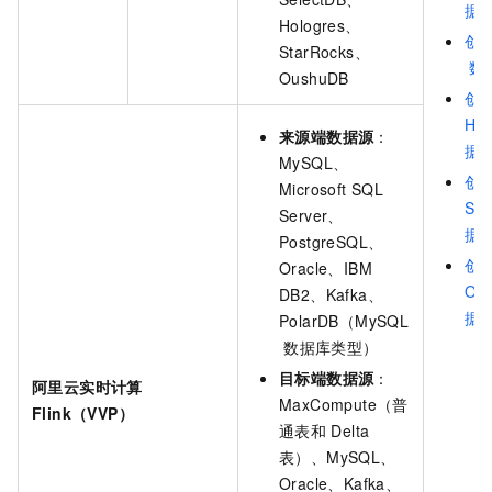
据
Hologres、
创
StarRocks、
数
OushuDB
创
Hol
来源端数据源
：
据
MySQL、
创
Microsoft SQL
Sta
Server、
据
PostgreSQL、
创
Oracle、IBM
Ou
DB2、Kafka、
据
PolarDB（MySQL
数据库类型）
目标端数据源
：
阿里云实时计算
MaxCompute（普
Flink（VVP）
通表和
Delta
表）、MySQL、
Oracle、Kafka、