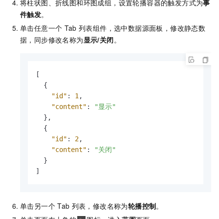
将柱状图、折线图和环图成组，设置轮播容器的触发方式为
事
件触发
。
单击任意一个
Tab
列表组件，选中数据源面板，修改静态数
据，同步修改名称为
显示/关闭
。
[
{
"id"
:
1
,
"content"
:
"显示"
}
,
{
"id"
:
2
,
"content"
:
"关闭"
}
]
单击另一个
Tab
列表，修改名称为
轮播控制
。