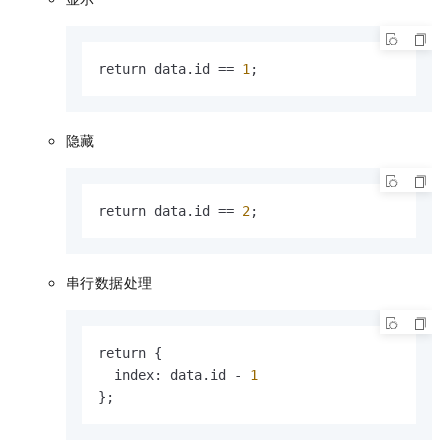
return data.id == 
1
;
隐藏
return data.id == 
2
;
串行数据处理
return 
{
  index
:
 data.id - 
1
}
;