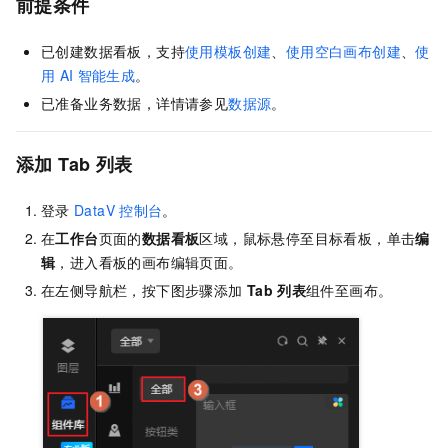
前提条件
已创建数据看板，支持
使用模板创建
、
使用空白画布创建
、
使
用
AI
智能生成
。
已准备业务数据，详情请参见
数据源
。
添加
Tab
列表
登录
DataV
控制台
。
在
工作台
页面的
数据看板
区域，鼠标悬停至目标看板，单击
编
辑
，进入看板的画布编辑页面。
在左侧导航栏，按下图步骤添加
Tab
列表
组件至画布。