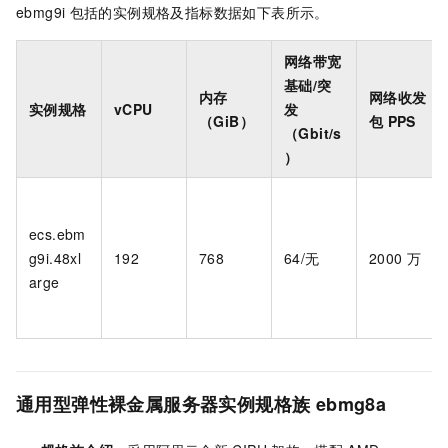
ebmg9i
包括的实例规格及指标数据如下表所示。
网络带宽
基础/突
内存
网络收发
实例规格
vCPU
发
（GiB）
包
PPS
（Gbit/s
）
ecs.ebm
g9i.48xl
192
768
64/无
2000
万
arge
通用型弹性裸金属服务器实例规格族
ebmg8a