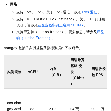
网络
：
支持
IPv4、IPv6。关于
IPv6
通信，参见
IPv6
通信
。
支持
ERI（Elastic RDMA Interface）。关于
ERI
的使用
说明，请参见
在企业级实例上启用
eRDMA
。
支持巨型帧（Jumbo frames）。更多信息，请参见
巨型
帧（Jumbo Frames）
。
ebmg8y
包括的实例规格及指标数据如下表所示。
网络带宽
基础/突
内存
网络收发
实例规格
vCPU
发
（GiB）
包
PPS
（Gbit/s
）
ecs.ebm
g8y.32xl
128
512
64/无
2000
万