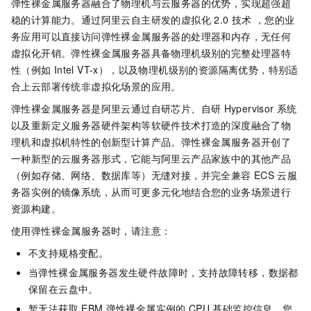
弹性裸金属服务器融合了物理机与云服务器的优势，实现超强超
稳的计算能力。通过阿里云自主研发的虚拟化
2.0
技术 ，您的业
务应用可以直接访问弹性裸金属服务器的处理器和内存，无任何
虚拟化开销。弹性裸金属服务器具备物理机级别的完整处理器特
性（例如
Intel VT-x），以及物理机级别的资源隔离优势，特别适
合上云部署传统非虚拟化场景的应用。
弹性裸金属服务器是阿里云通过自研芯片、自研
Hypervisor
系统
以及重新定义服务器硬件架构等软硬件技术打造的深度融合了物
理机和虚拟机特性的创新型计算产品。弹性裸金属服务器开创了
一种新型的云服务器形式，它能与阿里云产品家族中的其他产品
（例如存储、网络、数据库等）无缝对接，并完全兼容
ECS
云服
务器实例的镜像系统，从而可更多元化地结合您的业务场景进行
资源构建。
使用弹性裸金属服务器时，请注意：
不支持规格变配。
当弹性裸金属服务器发生硬件故障时，支持故障转移，数据都
保留在云盘中。
暂无法获取
EBM
弹性裸金属实例的
CPU
基础监控信息，您