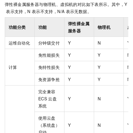
弹性裸金属服务器与物理机、虚拟机的对比如下表所示。其中，Y
表示支持，N
表示不支持，N/A
表示无数据。
弹性裸金属
功能分类
功能
物理机
虚
服务器
运维自动化
分钟级交付
Y
N
Y
免性能损失
Y
Y
N
计算
免特性损失
Y
Y
N
免资源争抢
Y
Y
N
完全兼容
ECS
云盘
Y
N
Y
系统
使用云盘
（系统盘）
Y
N
Y
启动