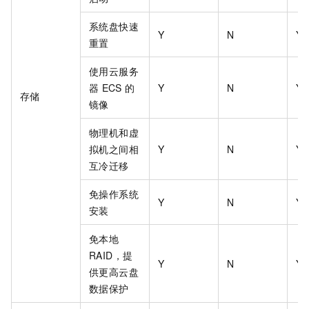
系统盘快速
Y
N
Y
重置
使用云服务
器
ECS
的
Y
N
Y
存储
镜像
物理机和虚
拟机之间相
Y
N
Y
互冷迁移
免操作系统
Y
N
Y
安装
免本地
RAID，提
Y
N
Y
供更高云盘
数据保护