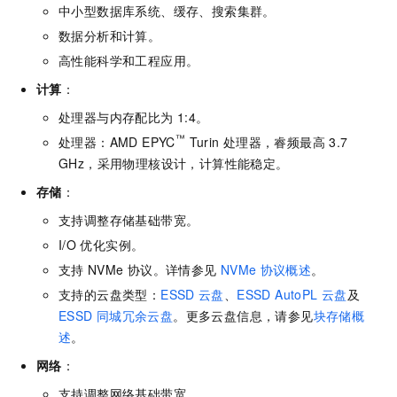
中小型数据库系统、缓存、搜索集群。
数据分析和计算。
高性能科学和工程应用。
计算
：
处理器与内存配比为
1:4。
™
处理器：AMD EPYC
Turin
处理器，睿频最高
3.7
GHz，采用物理核设计，计算性能稳定。
存储
：
支持调整存储基础带宽。
I/O
优化实例。
支持
NVMe
协议。详情参见
NVMe
协议概述
。
支持的云盘类型：
ESSD
云盘
、
ESSD AutoPL
云盘
及
ESSD
同城冗余云盘
。更多云盘信息，请参见
块存储概
述
。
网络
：
支持调整网络基础带宽。