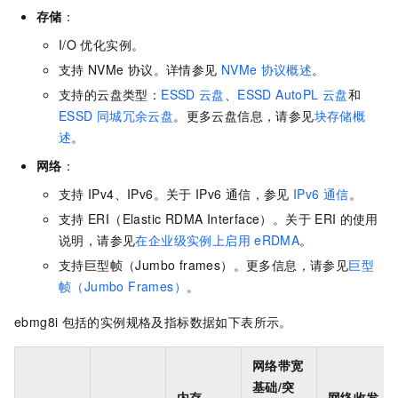
存储
：
I/O
优化实例。
支持
NVMe
协议。详情参见
NVMe
协议概述
。
支持的云盘类型：
ESSD
云盘
、
ESSD AutoPL
云盘
和
ESSD
同城冗余云盘
。更多云盘信息，请参见
块存储概
述
。
网络
：
支持
IPv4、IPv6。关于
IPv6
通信，参见
IPv6
通信
。
支持
ERI（Elastic RDMA Interface）。关于
ERI
的使用
说明，请参见
在企业级实例上启用
eRDMA
。
支持巨型帧（Jumbo frames）。更多信息，请参见
巨型
帧（Jumbo Frames）
。
ebmg8i
包括的实例规格及指标数据如下表所示。
网络带宽
基础/突
内存
网络收发