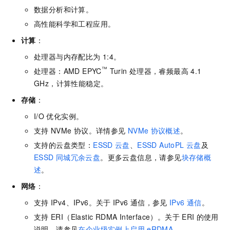
数据分析和计算。
高性能科学和工程应用。
计算
：
处理器与内存配比为
1:4。
™
处理器：AMD EPYC
Turin
处理器，睿频最高
4.1
GHz，计算性能稳定。
存储
：
I/O
优化实例。
支持
NVMe
协议。详情参见
NVMe
协议概述
。
支持的云盘类型：
ESSD
云盘
、
ESSD AutoPL
云盘
及
ESSD
同城冗余云盘
。更多云盘信息，请参见
块存储概
述
。
网络
：
支持
IPv4、IPv6。关于
IPv6
通信，参见
IPv6
通信
。
支持
ERI（Elastic RDMA Interface）。关于
ERI
的使用
说明，请参见
在企业级实例上启用
eRDMA
。