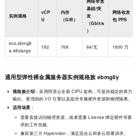
网络带宽
基础/突
vCP
内存
网络收发
实例规格
发
U
（GiB）
包
PPS
（Gbit/s
）
ecs.ebmg8
192
768
64/无
1800
万
a.48xlarge
通用型弹性裸金属服务器实例规格族
ebmg8y
规格族介绍
：采用阿里云全新
CIPU
架构，可提供稳定的算力
输出、更强劲的
I/O
引擎以及提供专属硬件资源和物理隔离。
适用场景
：
需要直接访问物理资源，或者需要
License
绑定硬件等要
求的工作负载。
兼容第三方
Hypervisor，满足混合云和多云部署诉求。