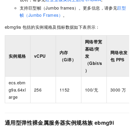
支持巨型帧（Jumbo frames）。更多信息，请参见
巨型
帧（Jumbo Frames）
。
ebmg9a
包括的实例规格及指标数据如下表所示：
网络带宽
基础/突
内存
网络收发
实例规格
vCPU
发
（GiB）
包
PPS
（Gbit/s
）
ecs.ebm
g9a.64xl
256
1152
100/无
3000
万
arge
通用型弹性裸金属服务器实例规格族
ebmg9i