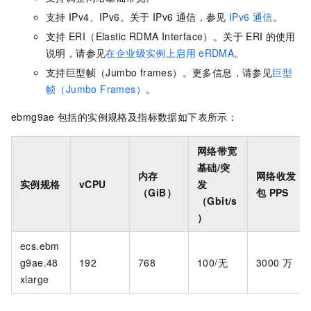
支持
IPv4、IPv6。关于
IPv6
通信，参见
IPv6
通信
。
支持
ERI（Elastic RDMA Interface）。关于
ERI
的使用
说明，请参见
在企业级实例上启用
eRDMA
。
支持巨型帧（Jumbo frames）。更多信息，请参见
巨型
帧（Jumbo Frames）
。
ebmg9ae
包括的实例规格及指标数据如下表所示：
网络带宽
基础/突
内存
网络收发
实例规格
vCPU
发
（GiB）
包
PPS
（Gbit/s
）
ecs.ebm
g9ae.48
192
768
100/无
3000
万
xlarge