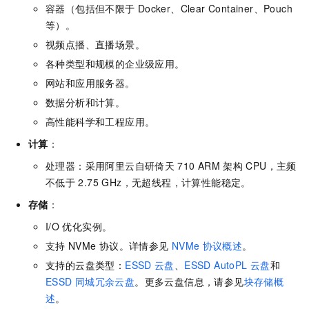
容器（包括但不限于
Docker、Clear Container、Pouch
等）。
视频点播、直播场景。
各种类型和规模的企业级应用。
网站和应用服务器。
数据分析和计算。
高性能科学和工程应用。
计算
：
处理器：采用阿里云自研倚天
710 ARM
架构
CPU，主频
不低于
2.75 GHz，无超线程，计算性能稳定。
存储
：
I/O
优化实例。
支持
NVMe
协议。详情参见
NVMe
协议概述
。
支持的云盘类型：
ESSD
云盘
、
ESSD AutoPL
云盘
和
ESSD
同城冗余云盘
。更多云盘信息，请参见
块存储概
述
。