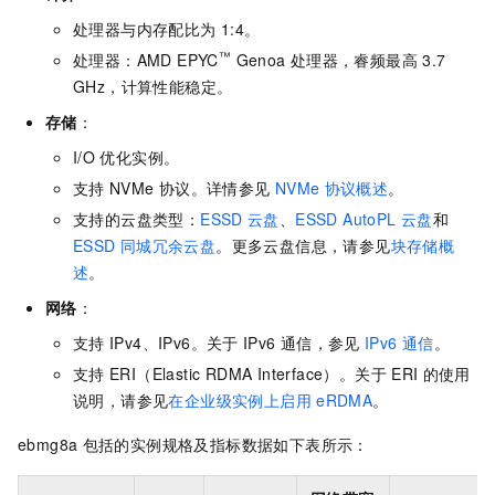
处理器与内存配比为
1:4。
™
处理器：AMD EPYC
Genoa
处理器，睿频最高
3.7
GHz，计算性能稳定。
存储
：
I/O
优化实例。
支持
NVMe
协议。详情参见
NVMe
协议概述
。
支持的云盘类型：
ESSD
云盘
、
ESSD AutoPL
云盘
和
ESSD
同城冗余云盘
。更多云盘信息，请参见
块存储概
述
。
网络
：
支持
IPv4、IPv6。关于
IPv6
通信，参见
IPv6
通信
。
支持
ERI（Elastic RDMA Interface）。关于
ERI
的使用
说明，请参见
在企业级实例上启用
eRDMA
。
ebmg8a
包括的实例规格及指标数据如下表所示：