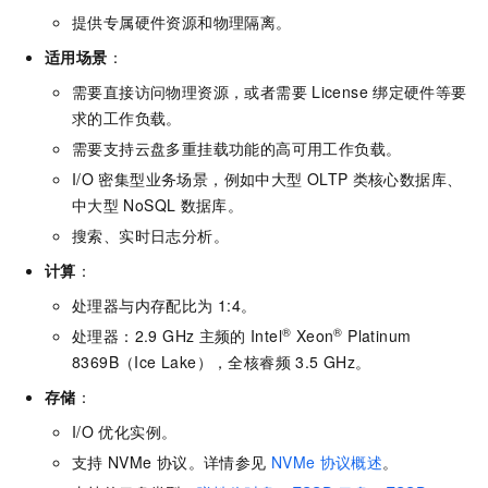
提供专属硬件资源和物理隔离。
适用场景
：
需要直接访问物理资源，或者需要
License
绑定硬件等要
求的工作负载。
需要支持云盘多重挂载功能的高可用工作负载。
I/O
密集型业务场景，例如中大型
OLTP
类核心数据库、
中大型
NoSQL
数据库。
搜索、实时日志分析。
计算
：
处理器与内存配比为
1:4。
®
®
处理器：2.9 GHz
主频的
Intel
Xeon
Platinum
8369B（Ice Lake），全核睿频
3.5 GHz。
存储
：
I/O
优化实例。
支持
NVMe
协议。详情参见
NVMe
协议概述
。