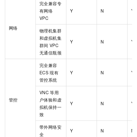
完全兼容专
有网络
Y
N
Y
VPC
网络
物理机集群
和虚拟机集
Y
N
Y
群间
VPC
无通信瓶颈
完全兼容
ECS
现有
Y
N
Y
管控系统
VNC
等用
管控
户体验和虚
Y
N
Y
拟机保持一
致
带外网络安
Y
N
N/
全