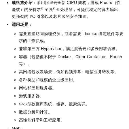
规格族介绍
：采用阿里云全新
CIPU
架构，搭载
P-core（性
®
®
能核）的英特尔
至强
6
处理器，可提供稳定的算力输出、
更强劲的
I/O
引擎以及芯片级的安全加固。
适用场景
：
需要直接访问物理资源，或者需要
License
绑定硬件等要
求的工作负载。
兼容第三方
Hypervisor，满足混合云和多云部署诉求。
容器（包括但不限于
Docker、Clear Container、Pouch
等）。
高网络包收发场景，例如视频弹幕、电信业务转发等。
各种类型和规模的企业级应用。
网站和应用服务器。
游戏服务器。
中小型数据库系统、缓存、搜索集群。
数据分析和计算。
高性能科学和工程应用。
计算
：