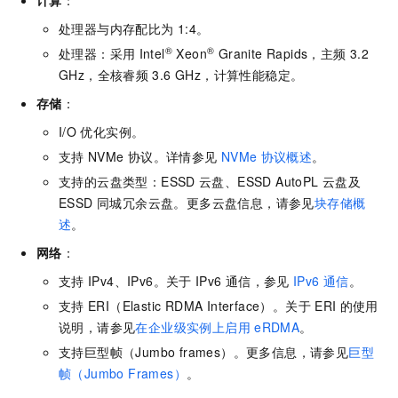
处理器与内存配比为
1:4。
®
®
处理器：采用
Intel
Xeon
Granite Rapids，主频
3.2
GHz，全核睿频
3.6 GHz，计算性能稳定。
存储
：
I/O
优化实例。
支持
NVMe
协议。详情参见
NVMe
协议概述
。
支持的云盘类型：ESSD
云盘、ESSD AutoPL
云盘及
ESSD 同城冗余云盘。更多云盘信息，请参见
块存储概
述
。
网络
：
支持
IPv4、IPv6。关于
IPv6
通信，参见
IPv6
通信
。
支持
ERI（Elastic RDMA Interface）。关于
ERI
的使用
说明，请参见
在企业级实例上启用
eRDMA
。
支持巨型帧（Jumbo frames）。更多信息，请参见
巨型
帧（Jumbo Frames）
。