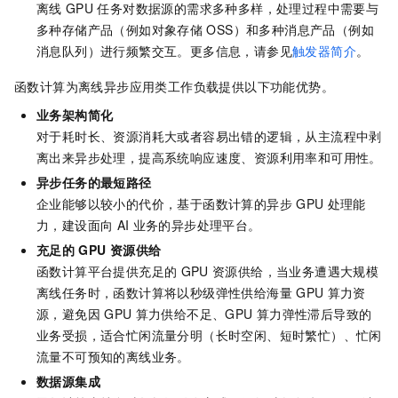
离线
GPU
任务对数据源的需求多种多样，处理过程中需要与
多种存储产品（例如对象存储
OSS）和多种消息产品（例如
消息队列）进行频繁交互。更多信息，请参见
触发器简介
。
函数计算为离线异步应用类工作负载提供以下功能优势。
业务架构简化
对于耗时长、资源消耗大或者容易出错的逻辑，从主流程中剥
离出来异步处理，提高系统响应速度、资源利用率和可用性。
异步任务的最短路径
企业能够以较小的代价，基于函数计算的异步
GPU
处理能
力，建设面向
AI
业务的异步处理平台。
充足的
GPU
资源供给
函数计算平台提供充足的
GPU
资源供给，当业务遭遇大规模
离线任务时，函数计算将以秒级弹性供给海量
GPU
算力资
源，避免因
GPU
算力供给不足、GPU
算力弹性滞后导致的
业务受损，适合忙闲流量分明（长时空闲、短时繁忙）、忙闲
流量不可预知的离线业务。
数据源集成