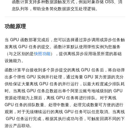
函数计算支持多种数据源触发方式，例如对象存储
OSS、消
息队列等，帮助业务简化数据源交互处理逻辑。
功能原理
当
GPU
函数部署完成后，您可以选择通过异步调用或异步任务触
发离线
GPU
任务的提交。函数计算默认使用弹性实例为您服务
（与之区别的是
快照功能
），提供离线异步应用场景所需的基础
设施能力。
函数计算平台接收到多个异步提交的离线
GPU
任务后，将自动弹
出多个弹性
GPU
实例并行处理，通过海量
GPU
算力资源的充分
供给保证大量离线
GPU
任务的并行运行，以最大程度减少排队耗
时。当离线
GPU
任务总数超出单个阿里云账号地域级别的
GPU
资源处理能力上限后，离线
GPU
任务将进行排队。对于离线
GPU
任务的排队数量、处理中数量、处理完成数量可方便的进行
观测，对于无须继续运行的离线
GPU
任务可以任意取消。当离线
GPU
任务运行完成，根据其执行成功与否，可触发回调不同的下
游云产品联动。