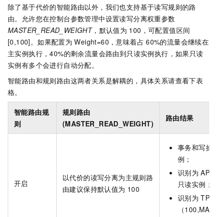
除了基于代价的智能路由以外，我们也支持基于读写规则的路
由。允许您在控制台参数管理中设置读写分离权重参数
MASTER_READ_WEIGHT
，默认值为
100，可配置值区间
[0,100]。如果配置为
Weight=60，意味着占
60%的流量会继续在
主实例执行，40%的剩余流量会路由到只读实例执行，如果只读
实例有多个会进行自动分配。
智能路由和规则路由这两者关系是解耦的，具体关系请查看下表
格。
智能路由规
规则路由
路由结果
则
(MASTER_READ_WEIGHT)
事务和写操
例；
识别为
AP
以代价的读写分离为主规则路
开启
只读实例；
由建议保持默认值为
100
识别为
TP
（100,MAS