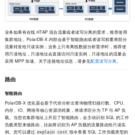
业务如果有在线
HTAP
混合流量或者读写分离的需求，推荐使用
集群地址。
PolarDB-X
内部会基于智能路由或者读写权重将部分
流量转发给只读实例；业务上只有离线数据分析需求时，推荐使
用只读地址，只读地址会直接访问只读实例，只读地址的流量会
采用
MPP
加速。关于连接地址信息，请参见
配置读写分离
。
路由
智能路由
PolarDB-X
优化器会基于代价分析出查询物理扫描行数、CPU、
内存、IO、网络等核心资源消耗量，将请求区分为
TP
与
AP
负
载。当您在集群地址上开启了智能路由，会主动识别
SQL
的工作
负载类型来做路由，比如将识别为
AP
负载的流量路由给只读实
例。您可以通过
指令查看
SQL
工作负载类型的
explain cost