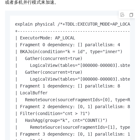
或者多机并行模式来加速。
explain physical /*+TDDL:EXECUTOR_MODE=AP_LOCAL*/s
+-------------------------------------------------
| ExecutorMode: AP_LOCAL                          
| Fragment 0 dependency: [] parallelism: 4        
| BKAJoin(condition="k = id", type="inner")       
|   Gather(concurrent=true)                       
|     LogicalView(tables="[000000-000003].sbtest1_
|   Gather(concurrent=true)                       
|     LogicalView(tables="[000000-000003].sbtest1_
| Fragment 1 dependency: [] parallelism: 8        
| LocalBuffer                                     
|   RemoteSource(sourceFragmentIds=[0], type=Recor
| Fragment 2 dependency: [0, 1] parallelism: 8    
| Filter(condition="cnt > ?1")                    
|   HashAgg(group="k", cnt="COUNT()")             
|     RemoteSource(sourceFragmentIds=[1], type=Rec
| Fragment 3 dependency: [0, 1] parallelism: 1    