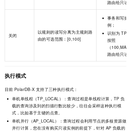
路由给只读
事务和写操
例；
以规则的读写分离为主规则路
识别为
TP
关闭
由的可选范围：[0,100]
按照
（100,MAS
路由给只读
执行模式
目前
PolarDB-X
支持了三种执行模式：
单机单线程（TP_LOCAL）：查询过程是单线程计算，TP
负
载的查询涉及到的扫描行数比较少，往往会采样这种执行模
式，比如基于主键的点查。
单机并行（AP_LOCAL）：查询过程会利用节点的多核资源做
并行计算，您在没有购买只读实例的前提下，针对
AP
负载的