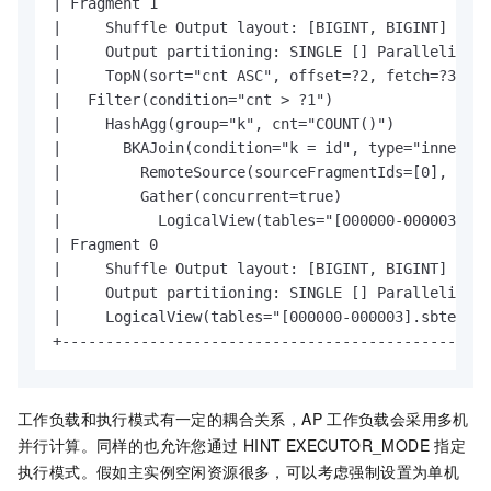
| Fragment 1                                      
|     Shuffle Output layout: [BIGINT, BIGINT] Outp
|     Output partitioning: SINGLE [] Parallelism: 
|     TopN(sort="cnt ASC", offset=?2, fetch=?3)   
|   Filter(condition="cnt > ?1")                  
|     HashAgg(group="k", cnt="COUNT()")           
|       BKAJoin(condition="k = id", type="inner") 
|         RemoteSource(sourceFragmentIds=[0], type
|         Gather(concurrent=true)                 
|           LogicalView(tables="[000000-000003].sb
| Fragment 0                                      
|     Shuffle Output layout: [BIGINT, BIGINT] Outp
|     Output partitioning: SINGLE [] Parallelism: 
|     LogicalView(tables="[000000-000003].sbtest1_
+-------------------------------------------------
工作负载和执行模式有一定的耦合关系，AP
工作负载会采用多机
并行计算。同样的也允许您通过
HINT EXECUTOR_MODE
指定
执行模式。假如主实例空闲资源很多，可以考虑强制设置为单机