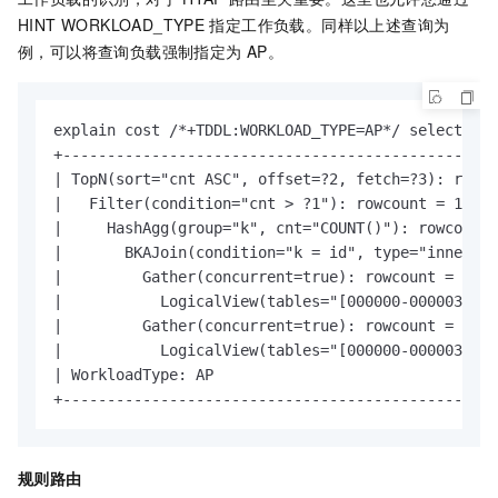
HINT WORKLOAD_TYPE
指定工作负载。同样以上述查询为
例，可以将查询负载强制指定为
AP。
explain cost /*+TDDL:WORKLOAD_TYPE=AP*/ select a.k
+-------------------------------------------------
| TopN(sort="cnt ASC", offset=?2, fetch=?3): rowco
|   Filter(condition="cnt > ?1"): rowcount = 1.0, 
|     HashAgg(group="k", cnt="COUNT()"): rowcount 
|       BKAJoin(condition="k = id", type="inner"):
|         Gather(concurrent=true): rowcount = 1.0,
|           LogicalView(tables="[000000-000003].sb
|         Gather(concurrent=true): rowcount = 1.0,
|           LogicalView(tables="[000000-000003].sb
| WorkloadType: AP                                
+-------------------------------------------------
规则路由