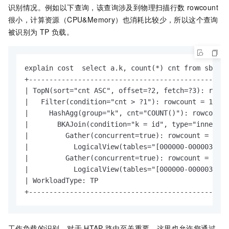
识别情况。例如以下查询，该查询涉及到物理扫描行数
rowcount
很小，计算资源（CPU&Memory）也消耗比较少，所以这个查询
被识别为
TP
负载。
explain cost  select a.k, count(*) cnt from sbtest
+-------------------------------------------------
| TopN(sort="cnt ASC", offset=?2, fetch=?3): rowco
|   Filter(condition="cnt > ?1"): rowcount = 1.0, 
|     HashAgg(group="k", cnt="COUNT()"): rowcount 
|       BKAJoin(condition="k = id", type="inner"):
|         Gather(concurrent=true): rowcount = 1.0,
|           LogicalView(tables="[000000-000003].sb
|         Gather(concurrent=true): rowcount = 1.0,
|           LogicalView(tables="[000000-000003].sb
| WorkloadType: TP                                
+-------------------------------------------------
工作负载的识别，对于
HTAP
路由至关重要。这里也允许您通过