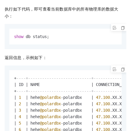
执行如下代码，即可查看当前数据库中的所有物理库的数据大
小：
show
 db status;
返回信息，示例如下：
+
----+---------------------------+----------------
|
 ID 
|
 NAME                      
|
 CONNECTION_STRI
+
----+---------------------------+----------------
|
1
|
 hehe
@polardbx
-
polardbx    
|
47.100
.XX.XX:
33
|
2
|
 hehe
@polardbx
-
polardbx    
|
47.100
.XX.XX:
33
|
3
|
 hehe
@polardbx
-
polardbx    
|
47.100
.XX.XX:
33
|
4
|
 hehe
@polardbx
-
polardbx    
|
47.100
.XX.XX:
33
|
5
|
 hehe
@polardbx
-
polardbx    
|
47.100
.XX.XX:
33
|
6
|
 hehe
@polardbx
-
polardbx    
|
47.100
.XX.XX:
33