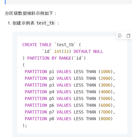
分区级数据倾斜示例如下：
创建示例表
：
test_tb
CREATE
TABLE
 `test_tb` (

        `id` 
int
(
11
) 
DEFAULT
NULL
) 
PARTITION
BY
RANGE
(`id`)

(

PARTITION
 p1 
VALUES
 LESS THAN (
1000
),

PARTITION
 p2 
VALUES
 LESS THAN (
2000
),

PARTITION
 p3 
VALUES
 LESS THAN (
3000
),

PARTITION
 p4 
VALUES
 LESS THAN (
4000
),

PARTITION
 p5 
VALUES
 LESS THAN (
5000
),

PARTITION
 p6 
VALUES
 LESS THAN (
6000
),

PARTITION
 p7 
VALUES
 LESS THAN (
7000
),

PARTITION
 p8 
VALUES
 LESS THAN (
8000
)

);