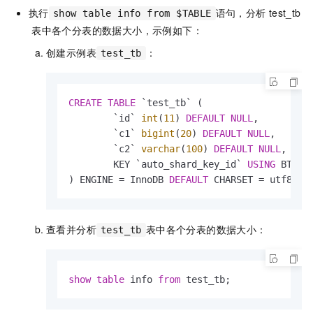
执行
语句，分析
test_tb
show table info from $TABLE
表中各个分表的数据大小，示例如下：
创建示例表
：
test_tb
CREATE
TABLE
 `test_tb` (

        `id` 
int
(
11
) 
DEFAULT
NULL
,

        `c1` 
bigint
(
20
) 
DEFAULT
NULL
,

        `c2` 
varchar
(
100
) 
DEFAULT
NULL
,

        KEY `auto_shard_key_id` 
USING
 BTREE 
) ENGINE 
=
 InnoDB 
DEFAULT
 CHARSET 
=
 utf8mb4
查看并分析
表中各个分表的数据大小：
test_tb
show
table
 info 
from
 test_tb;