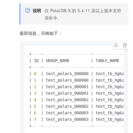
说明
仅
PolarDB-X
的
5.4.11
及以上版本支持
该命令。
返回信息，示例如下：
+
----+--------------------+----------------
|
 ID 
|
 GROUP_NAME         
|
 TABLE_NAME     
+
----+--------------------+----------------
|
0
|
 test_polarx_000000 
|
 test_tb_hg6z_0 
|
1
|
 test_polarx_000000 
|
 test_tb_hg6z_1 
|
2
|
 test_polarx_000001 
|
 test_tb_hg6z_2 
|
3
|
 test_polarx_000001 
|
 test_tb_hg6z_3 
|
4
|
 test_polarx_000002 
|
 test_tb_hg6z_4 
|
5
|
 test_polarx_000002 
|
 test_tb_hg6z_5 
|
6
|
 test_polarx_000003 
|
 test_tb_hg6z_6 
|
7
|
 test_polarx_000003 
|
 test_tb_hg6z_7 
+
----+--------------------+----------------