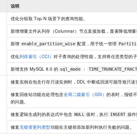
服务生态伙伴
视觉 Coding、空间感知、多模态思考等全面升级
1M上下文，专为长程任务能力而生
云工开物
企业应用
Night Plan 支持 Qwen 3.8-Max
AI 办公
NEW
说明
Red Hat
30+ 款产品免费体验
夜间 5 折，Qwen/Meoo/TokenPlan 客户专享
AI智能应用
科研合作
ERP
优化分组取
Top-N
场景下的查询性能。
堂（旗舰版）
SUSE
智能客服
AI 应用构建
大模型原生
CRM
2个月
自动承接线索
新增增量文件从列存（Columnar）节点直接加载，显著降低增
建站小程序
Qoder
大模型服务平台百炼-应用模版
OA 办公系统
HOT
NEW
新增
配置，用于统一管理
enable_partition_wise
Partiti
面向真实软件
个人版上线、团队版降价；千问3.8-Max首发发尝鲜
丰富多元化的应用模版和解决方案
力提升
财税管理
模板建站
优化
列存索引（CCI）
对子查询的处理性能，支持将任意类型的
万有无界
大模型服务平台百炼-智能体
400电话
定制建站
的模型效果
灵活可视化地构建企业级 Agent
新增支持
MySQL 8.0
的
：
sql_mode
TIME_TRUNCATE_FRAC
方案
广告营销
模板小程序
秒悟
人工智能平台 PAI
修复实例在包含行存只读实例时，DDL
中断或回滚可能导致只读
定制小程序
云端极速 AI 
新一代 AI 视频生成模型，深度适配广告营销等场景
AI Native 的算法工程平台，一站式完成建模、训练、推理服务部署
修复回收站功能在处理包含
全局二级索引（GSI）
的表时，报错不支持
APP 开发
的问题。
建站系统
修复逻辑生成列的表达式中包含
值时，执行
操作
NULL
INSERT
AI 应用
10分钟微调：让0.6B模型媲美235B模型
多模态数据信
修复
无锁变更列类型
功能在主键前添加新列时执行失败的问题。
依托云原生高可用架构,实现Dify私有化部署
用1%尺寸在特定领域达到大模型90%以上效果