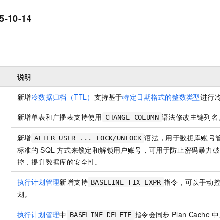
一个 AI 助手
即刻拥有 DeepSeek-R1 满血版
超强辅助，Bol
在企业官网、通讯软件中为客户提供 AI 客服
多种方案随心选，轻松解锁专属 DeepSeek
-10-14
说明
新增
冷数据归档（TTL）
支持基于
特定日期格式的整数类型
进行
新增单表和广播表支持使用
语法修改主键列名
CHANGE COLUMN
新增
语法，用于数据库账号
ALTER USER ... LOCK/UNLOCK
标准的
SQL
方式来锁定和解锁用户账号，可用于防止密码暴力破
控，提升数据库的安全性。
执行计划管理
新增支持
指令，可以手动
BASELINE FIX EXPR
划。
执行计划管理
中
指令会同步
Plan Cache
中
BASELINE DELETE