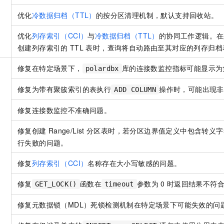
优化
冷数据归档（TTL）
的按分区清理机制，默认支持回收站。
优化
列存索引（CCI）
与
冷数据归档（TTL）
的协同工作逻辑。在
创建列存索引的
TTL
表时，查询将自动路由至其对应的列存归档
修复在特定场景下，
库的连接数监控指标可能显示为
polardbx
修复为带有聚簇索引的表执行
操作时，可能出现非
ADD COLUMN
修复连接数监控不准确问题。
修复创建
Range/List
分区表时，若分区边界值定义中包含转义字
行失败的问题。
修复
列存索引（CCI）
名称存在大小写敏感的问题。
修复
函数在
参数为
0
时返回结果不符
GET_LOCK()
timeout
修复元数据锁（MDL）死锁检测机制在特定场景下可能失效的问