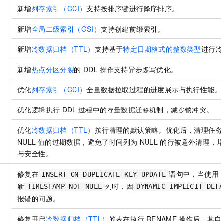
新增
列存索引（CCI）
支持按排序键进行降序排序。
新增
全局二级索引（GSI）
支持创建前缀索引。
新增
冷数据归档（TTL）
支持基于
特定日期格式的整数类型
进行
新增
热点分区分裂
的
DDL
操作支持异步多写优化。
优化
列存索引（CCI）
全量数据拉取过程的进度展示与执行性能
优化逻辑执行
DDL
过程中的存量数据迁移机制，减少锁冲突。
优化
冷数据归档（TTL）
按行清理的默认策略。优化后，清理任
NULL
值的过期数据，避免了时间列为
NULL
的行被意外清理，
与安全性。
修复在
语句中，当使用
INSERT ON DUPLICATE KEY UPDATE
新
列时，因
TIMESTAMP NOT NULL
DYNAMIC IMPLICIT DEF
报错的问题。
修复开启
冷数据归档（TTL）
的表在执行
RENAME
操作后，其