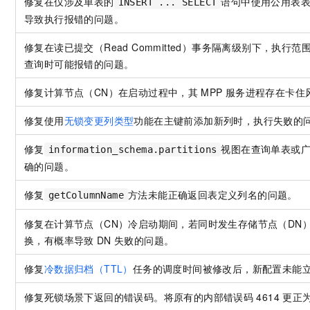
修复在仅涉及单表的
语句中使用公用表表
INSERT ... SELECT
导致执行报错的问题。
修复在读已提交（Read Committed）事务隔离级别下，执行范围扫
查询时可能报错的问题。
修复计算节点（CN）在启动过程中，其
MPP
服务进程存在卡住
修复使用
无锁变更列类型
功能在主键前添加新列时，执行失败的
修复
视图在查询单表或
information_schema.partitions
确的问题。
修复
方法未能正确返回表定义列名的问题。
getColumnName
修复在计算节点（CN）冷启动期间，若同时发生存储节点（DN）
换，有概率导致
DN
失败的问题。
修复
冷数据归档（TTL）
任务的调度时间被修改后，新配置未能
修复死锁场景下返回的错误码。将原有的内部错误码
4614
更正