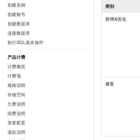
创建实例
AI 产品 免费试用
网络
类别
安全
云开发大赛
Tableau 订阅
1亿+ 大模型 tokens 和 
创建账号
可观测
入门学习赛
新增&优化
中间件
AI空中课堂在线直播课
创建数据库
140+云产品 免费试用
大模型服务
上云与迁云
产品新客免费试用，最长1
数据库
连接数据库
生态解决方案
千问AI平台-Token Plan
执行SQL基本操作
企业出海
大模型ACA认证体验
大数据计算
助力企业全员 AI 认知与能
行业生态解决方案
政企业务
产品计费
媒体服务
千问AI平台-模型体验
开发者生态解决方案
计费概览
在线体验全尺寸、多种模态
企业服务与云通信
AI 开发和 AI 应用解决
计费项
Happy 系列大模型
域名与网站
修复
规格说明
存储空间
终端用户计算
欠费说明
Serverless
大模型解决方案
续费说明
开发工具
变更配置
快速部署 Dify，高效搭建 
退款说明
迁移与运维管理