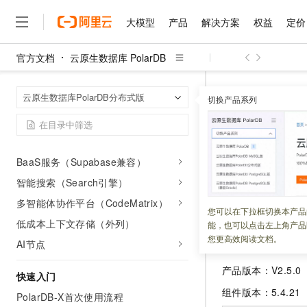
客户案例
大模型
产品
解决方案
权益
定价
AI和智能体
官方文档
云原生数据库 PolarDB
PolarDB-X Zero
大模型
产品
解决方案
权益
定价
云市场
伙伴
服务
了解阿里云
精选产品
精选解决方案
普惠上云
产品定价
精选商城
成为销售伙伴
售前咨询
为什么选择阿里云
PolarDB-X AI助手
千问AI平台
云原生数据库 Po
首页
云原生数据库PolarDB分布式版
了解云产品的定价详情
原生向量索引（Vector）
切换产品系列
大模型服务平台百炼
睿译宝，AI翻译排版一
普惠上云 官方力荐
分销伙伴
在线服务
网站建设
什么是云计算
大
长记忆服务mem0
大模型服务与应用平台
上传文档即自动完成翻译和
云服务器38元/年起，超
2025年
咨询伙伴
多端小程序
技术领先
云上成本管理
AI Function
售后服务
千问大模型
GLM-5.2：长任务时代
官方推荐返现计划
大模型
大模型
精选产品
精选解决方案
Salesforce 国际版订阅
稳定可靠
BaaS服务（Supabase兼容）
管理和优化成本
多元化、高性能、安全可靠
推荐新用户得奖励，单订单
更新时间：
2026-02-03
销售伙伴合作计划
自助服务
友盟天域
安全合规
人工智能与机器学习
AI
智能搜索（Search引擎）
文本生成
无影云电脑
Hermes Agent，打造
云工开物
本文为您介绍
Pola
无影生态合作计划
在线服务
多智能体协作平台（CodeMatrix）
观测云
分析师报告
随时随地安全接入的云上超
自主进化，持久记忆，越用
高校专属算力普惠，学生认
计算
互联网应用开发
您可以在下拉框切换本产品
Qwen3.8-Max
HOT
Salesforce On Alibaba C
工单服务
低成本上下文存储（外列）
能，也可以点击左上角产品
智能体时代全能旗舰模型
Tuya 物联网平台阿里云
研究报告与白皮书
云解析DNS
快速拥有专属 OpenClaw
Consulting Partner 合
发布日期：2025
大数据
容器
您更高效阅读文档。
AI节点
免费试用
短信专区
蓝凌 OA
Qwen3.7-Plus
AI 大模型销售与服务生
现代化应用
存储
天池大赛
产品版本：V2.5.0
能看、能想、能动手的多模
云原生大数据计算服务 Max
解决方案免费试用 新老
快速入门
电子合同
面向分析的企业级SaaS模
最高领取价值200元试用
安全
组件版本：5.4.21
网络与CDN
PolarDB-X首次使用流程
AI 算法大赛
Qwen3-VL-Plus
畅捷通