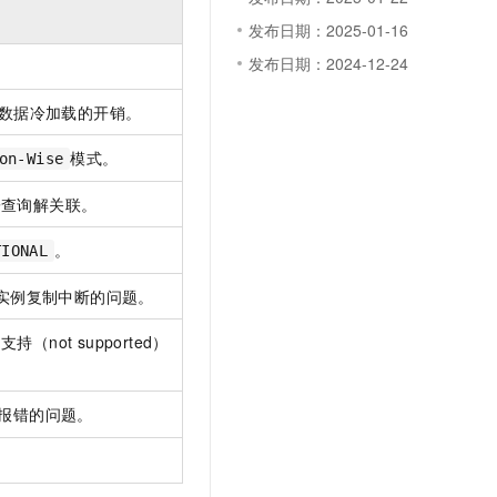
文戏情感细腻自然，动作戏激烈拳拳到肉，实现更强表演能力
支持中英文自由切换，具备更强的噪声鲁棒性
云聚AI 严选权益
SSL 证书
发布日期：2025-01-16
，一键激活高效办公新体验
精选AI产品，从模型到应用全链提效
发布日期：2024-12-24
堡垒机
AI 用量加速计划
应用
防火墙
、识别商机，让客服更高效、服务更出色。
新老同享，达量后返
量数据冷加载的开销。
千问办公
主机安全
NEW
模式。
on-Wise
的智能体编程平台
一站式AI生产力平台
AI 应用及服务市场
子查询解关联。
伶鹊
企业级人与Agent协作平台，接入和调度多个数字员工
智能客服平台，对话机器人、对话分析、智能外呼
。
TIONAL
AI 应用
大模型服务平台百炼 - 全妙
大模型
实例复制中断的问题。
应用创作平台
多模态内容创作工具，已接入 DeepSeek
自然语言处理
（not supported）
数据标注
机器学习
报错的问题。
息提取
与 AI 智能体进行实时音视频通话
从文本、图片、视频中提取结构化的属性信息
构建支持视频理解的 AI 音视频实时通话应用