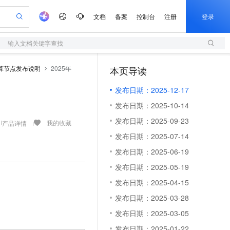
文档
备案
控制台
注册
登录
输入文档关键字查找
验
作计划
器
AI 活动
专业服务
服务伙伴合作计划
开发者社区
加入我们
服务平台百炼
阿里云 OPC 创新助力计划
算节点发布说明
2025年
本页导读
（1）
一站式生成采购清单，支持单品或批量购买
S
可编辑精美 PPT 文稿
S产品伙伴计划（繁花）
峰会
造的大模型服务与应用开发平台
轻量应用服务器
Agency Agents：拥有专属领域专家
AI 生产力先锋
Al MaaS 服务伙伴赋能合作
域名
博文
Careers
至高可申请百万元
发布日期：2025-12-17
性可伸缩的云计算服务
 轻松生成专业的 PPT
开启高性价比 AI 编程新体验
先锋实践拓展 AI 生产力的边界
快速构建应用程序和网站，即刻迈出上云第一步
多领域专家智能体,一键组建 AI 虚拟交付团队
Token 补贴，五大权
计划
海大会
伙伴信用分合作计划
商标
问答
社会招聘
发布日期：2025-10-14
益加速 OPC 成功
S
帕鲁游戏服务器
数字证书管理服务（原SSL证书）
HappyHorse 打造一站式影视创作平台
飞天发布时刻
HOT
划
备案
电子书
校园招聘
发布日期：2025-09-23
联机服务器，轻松开启游戏
视频创作，一键激活电商全链路生产力
全托管，含MySQL、PostgreSQL、SQL Server、MariaDB多引擎
实现全站HTTPS，呈现可信的WEB访问
所见，即是所愿
可视化编排打通从文字构思到成片全链路闭环
我的收藏
产品详情
更多支持
划
公司注册
镜像站
发布日期：2025-07-14
视频生成
语音识别与合成
 智能体与工作流应用
短信服务
漫剧工坊：一站式动画创作平台
AI 实训营
合作伙伴培训与认证
发布日期：2025-06-19
划
上云迁移
的智能体编程平台
站生成，高效打造优质广告素材
通过阿里云百炼高效搭建AI应用,助力高效开发
快速生产连贯的高质量长漫剧
从基础到进阶，Agent 创客手把手教你
国内短信简单易用，安全可靠，秒级触达，全球覆盖200+国家和地区。
e-1.1-T2V
Qwen3-TTS-Flash
lScope
我要反馈
查询合作伙伴
发布日期：2025-05-19
畅细腻的高质量视频
离线语音合成大模型，多语言方言自适应，低延迟高稳定
n Alibaba Cloud ISV 合作
代维服务
olarDB
建企业门户网站
大数据开发治理平台 DataWorks
10 分钟搭建微信、支付宝小程序
发布日期：2025-04-15
创新加速
ope
登录合作伙伴管理后台
我要建议
站，无忧落地极速上线
以可视化方式快速构建移动和 PC 门户网站
100%兼容MySQL、PostgreSQL，兼容Oracle，支持集中和分布式
高效部署网站，快速应用到小程序
Data Agent 驱动的一站式 Data+AI 开发治理平台
e-1.1-I2V
Cosyvoice-V3-Flash
发布日期：2025-03-28
安全
畅自然，细节丰富
高表现力语音合成大模型，语音克隆听感自然
我要投诉
上云场景组合购
伴
发布日期：2025-03-05
边界网络安全防护产品
漫剧创作，剧本、分镜、视频高效生成
覆盖90%+业务场景，专享组合折扣价
2V
VPN
Fun-ASR
发布日期：2025-01-22