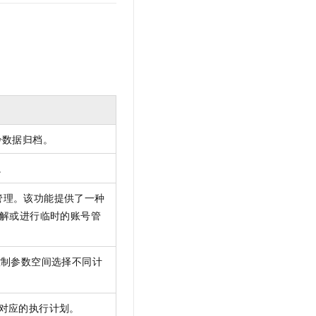
t.diy 一步搞定创意建站
构建大模型应用的安全防护体系
通过自然语言交互简化开发流程,全栈开发支持
通过阿里云安全产品对 AI 应用进行安全防护
冷数据归档。
。
管理。该功能提供了一种
解或进行临时的账号管
控制参数空间选择不同计
对应的执行计划。