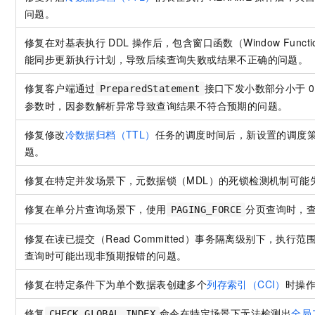
问题。
修复在对基表执行
DDL
操作后，包含窗口函数（Window Funct
能同步更新执行计划，导致后续查询失败或结果不正确的问题。
修复客户端通过
接口下发小数部分小于
0
PreparedStatement
参数时，因参数解析异常导致查询结果不符合预期的问题。
修复修改
冷数据归档（TTL）
任务的调度时间后，新设置的调度
题。
修复在特定并发场景下，元数据锁（MDL）的死锁检测机制可能
修复在单分片查询场景下，使用
分页查询时，
PAGING_FORCE
修复在读已提交（Read Committed）事务隔离级别下，执行范围扫
查询时可能出现非预期报错的问题。
修复在特定条件下为单个数据表创建多个
列存索引（CCI）
时操
修复
命令在特定场景下无法检测出
全局
CHECK GLOBAL INDEX