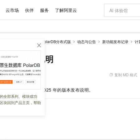
云市场
伙伴
服务
了解阿里云
AI 特惠
数据与 API
成为产品伙伴
企业增值服务
最佳实践
价格计算器
AI 场景体
基础软件
产品伙伴合
阿里云认证
市场活动
配置报价
大模型
larDB
云原生数据库PolarDB分布式版
动态与公告
新功能发布记录
计
自助选配和估算价格
步到位
域名与网站
智启 AI 普惠权益
产品生态集成认证中心
企业支持计划
云上春晚
Qwen Audio：打造专属 AI 语音助手
千问官方 MaaS 平台，为开发者和 Agent 而生，新用户赠送 1 亿 + tokens 额度
云服务器 EC
一句话生成原生
AI Coding
阿里云Maa
2026 阿里云
为企业打
数据集
Windows
大模型认证
模型
NEW
NEW
格式还原
值低价云产品抢先购
提供智能易用的域名与建站服务
至高享 1亿+免费 tokens，加速 Al 应用落地
Qwen-Audio-3.0-Realtime 端到端实时语音角色扮演
安全可靠、弹
输入一句话想法,
智能编程，一键
计算节点发布说明
产品生态伙伴
专家技术服务
云上奥运之旅
弹性计算合作
阿里云中企出
手机三要素
宝塔 Linux
全部认证
价格优势
开源旗舰模型
对象存储 OSS
即刻拥有 DeepSeek-V4-Pro
阿里云 OPC 创新助力计划
云数据库 RD
一键部署幻兽
AI 电商营销
产品生态伙伴工作台
企业增值服务台
云栖战略参考
云存储合作计
云栖大会
身份实名认证
CentOS
训练营
推动算力普惠，释放技术红利
的大模型服务
最高返9万
真正可用的 1M 上下文,一次完成代码全链路开发
轻松解锁专属 DeepSeek-V4-Pro
至高百万元 Token 补贴，加速一人公司成长
稳定、安全、高性价比、高性能的云存储服务
一键购买专属
从图文生成到
复制 MD 格式
 06:14:35
云上的中国
数据库合作计
活动全景
短信
Docker
图片和
自进化智能体
人工智能平台 PAI
5 分钟轻松部署专属 QwenPaw
Token Plan 模型订阅计划
Qoder
高效搭建 AI
AI 广告创作
企业成长
大模型
NEW
HOT
信息公告
rDB-X
实例计算节点
2025
年的版本发布说明。
看见新力量
云网络合作计
OCR 文字识别
JAVA
级电脑
越聪明
证享300元代金券
一站式AI开发、训练和推理服务
Qwen3.8-Max 首发尝鲜，限时加量 10 倍，夜间低至2折
从聊天伙伴进化为能主动干活的本地数字员工
面向真实软件
图文、视频一
的全部系列、模块或功
Kimi-K3
HappyHors
NEW
魔搭 Mode
loud
服务实践
官网公告
区块回到产品主页，帮助
Kimi 最新旗舰模型，长程编程与推理利器
让文字生成流
金融模力时刻
Salesforce O
版
发票查验
全能环境
Qoder CN
Claude Code + GStack 打造工程团队
千问办公，限时限量积分加倍
云原生数据库 P
低代码高效构
AI 建站
NEW
作计划
-12-17
计划
创新中心
魔搭 ModelSc
健康状态
让AI从“聊天伙伴”进化为能干活的“数字员工”
覆盖公网/内网、递归/权威、移动APP等全场景解析服务
安装技能 GStack，拥有专属 AI 工程团队
你的AI工作搭子，覆盖日常办公高频场景
基于千问大模型等，支持代码智能生成、研发智能问答
0 代码专业建
客户案例
天气预报查询
操作系统
Deepseek-v4-pro
HappyHors
态合作计划
态智能体模型
旗舰 MoE 大模型，百万上下文与顶尖推理能力
图生视频，流
Compute
同享
容器服务 Kubernetes 版 ACK
万小智 AI 建站低至 15元/月
云防火墙
AI 短剧/漫剧
快递物流查询
WordPress
成为服务伙
高校合作
式云数据仓库
点，立即开启云上创新
提供一站式管理容器应用的 K8s 服务
送.CN域名，送备案服务码
云原生的云上
AI助力短剧
GLM-5.2
Wan2.7-T
Ubuntu