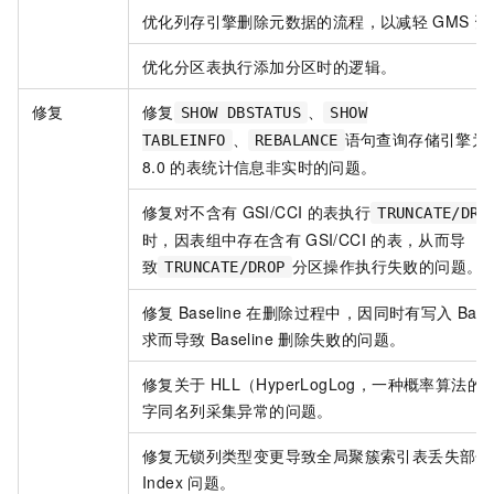
优化列存引擎删除元数据的流程，以减轻
GMS
资
优化分区表执行添加分区时的逻辑。
修复
修复
、
SHOW DBSTATUS
SHOW
、
语句查询存储引擎为
TABLEINFO
REBALANCE
8.0
的表统计信息非实时的问题。
修复对不含有
GSI/CCI
的表执行
TRUNCATE/DRO
时，因表组中存在含有
GSI/CCI
的表，从而导
致
分区操作执行失败的问题。
TRUNCATE/DROP
修复
Baseline
在删除过程中，因同时有写入
Base
求而导致
Baseline
删除失败的问题。
修复关于
HLL（HyperLogLog，一种概率算法
字同名列采集异常的问题。
修复无锁列类型变更导致全局聚簇索引表丢失部分
Index
问题。