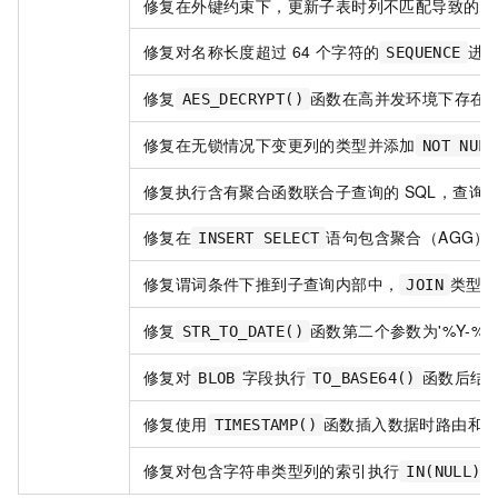
修复在外键约束下，更新子表时列不匹配导致的问
修复对名称长度超过
64
个字符的
进
SEQUENCE
修复
函数在高并发环境下存在
AES_DECRYPT()
修复在无锁情况下变更列的类型并添加
NOT NULL
修复执行含有聚合函数联合子查询的
SQL，查询
修复在
语句包含聚合（AGG）
INSERT SELECT
修复谓词条件下推到子查询内部中，
类型
JOIN
修复
函数第二个参数为'%Y-%
STR_TO_DATE()
修复对
字段执行
函数后结
BLOB
TO_BASE64()
修复使用
函数插入数据时路由和
TIMESTAMP()
修复对包含字符串类型列的索引执行
IN(NULL)