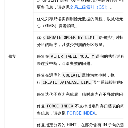
对
UPSERT
语句下发的查询按照主表进行分区裁
更多信息，请参见
全局二级索引（GSI）
。
优化列存只读实例删除元数据的流程，以减轻元数
心（GMS）资源消耗。
优化
语句执行时扫描
UPDATE ORDER BY LIMIT
分区的顺序，以减少扫描的分区数量。
修复
修复在
语句的执行过程
ALTER TABLE MODIFY
果连接中断，回滚失败的问题。
修复在源库的
属性为空串时，执
COLLATE
行
语句系统报错的问
CREATE DATABASE LIKE
修复迭代子查询完成后，临时表内存不释放的问题
修复
不支持指定列存归档表的问
FORCE INDEX
多信息，请参见
FORCE INDEX
。
修复指定分表的
HINT，在部分含有
IN
子句的查