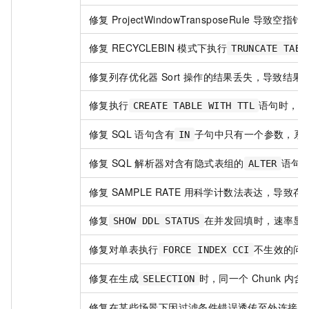
修复
ProjectWindowTransposeRule
导致空指针
修复
RECYCLEBIN
模式下执行
TRUNCATE TABL
修复列存优化器
Sort
操作的结果丢失，导致结果
修复执行
语句时，通
CREATE TABLE WITH TTL
修复
SQL
语句含有
子句中只有一个参数，系
IN
修复
SQL
解析器对含有隐式表组的
语句
ALTER
修复
SAMPLE RATE
用科学计数法表达，导致存
修复
在并发回填时，速率显
SHOW DDL STATUS
修复对单表执行
不生效的问
FORCE INDEX CCI
修复在生成
时，同一个
Chunk
内含
SELECTION
修复在某些场景下因过滤条件错误透传至外连接（