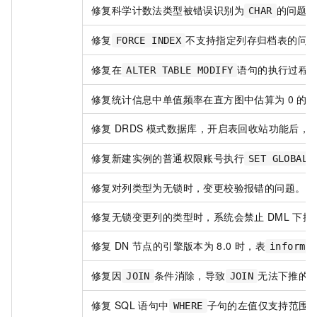
修复科学计数法类型被错误识别为
的问题
CHAR
修复
不支持指定列存归档表的问
FORCE INDEX
修复在
语句的执行过程
ALTER TABLE MODIFY
修复统计信息中单值频率在直方图中估算为
0
的
修复
DRDS
模式数据库，开启表回收站功能后，
修复新建实例的普通权限账号执行
SET GLOBAL
修复对列类型为无锁时，变更校验报错的问题。
修复无锁变更列的类型时，系统会禁止
DML
下推
修复
DN
节点的引擎版本为
8.0
时，表
informa
修复因
条件消除，导致
无法下推的
JOIN
JOIN
修复
SQL
语句中
子句的左值仅支持范围在[
WHERE