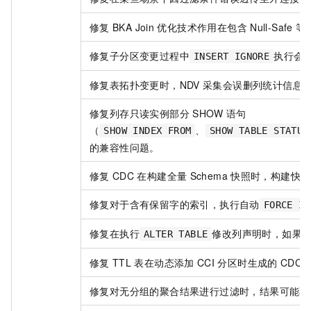
修复
BKA Join
优化技术作用在包含
Null-Safe
等
修复子分区变更过程中
执行会
INSERT IGNORE
修复表拓扑变更时，NDV
采集会误删列统计信息
修复列存只读实例部分
SHOW
语句
（
、
SHOW INDEX FROM
SHOW TABLE STATUS
的兼容性问题。
修复
CDC
在构建全量
Schema
快照时，构建快照
修复对于含有保留字的索引，执行自动
FORCE IN
修复在执行
修改列声明时，如果
ALTER TABLE
修复
TTL
表在动态添加
CCI
分区时生成的
CDC 
修复对无分组的聚合结果进行过滤时，结果可能不