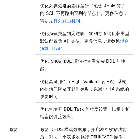
优化列存索引的选择逻辑（包含
Apply
算子
的
SQL
不再路由至列存节点）。更多信息，
请参见
行列路由机制
。
优化负载类型判定逻辑，将列存查询负载类型
默认配置为
AP
类型。更多信息，请参见
混合
负载
HTAP
。
优化
语句对查看复杂
DDL
的性
SHOW DDL
能。
优化高可用性（High Availability, HA）系统
的探活间隔及其超时参数，以减少
HA
系统的
恢复时间。
优化扩缩容
DDL Task
的粒度设置，以提升扩
缩容的调度效率。
修复
修复
DRDS
模式数据库，开启表回收站功能
后，对同一个表多次执行
操作，
TRUNCATE