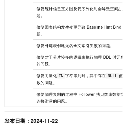
修复统计信息直方图反复序列化时会导致空间占用
题。
修复因表结构发生变更导致
Baseline Hint Bind
失
题。
修复外键表创建无名全文索引失败的问题。
修复对于分片较多的逻辑表执行物理
DDL
时元数
的问题。
修复向量化
字符串列时，其中存在
值
IN
NULL
败的问题。
修复物理复制的过程中
Follower
拷贝数库数据文
连接泄露的问题。
发布日期：2024-11-22