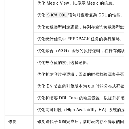
优化
Metric View，以显示
Metric
的信息。
优化
语句对查看复杂
DDL
的性能。更
SHOW DDL
优化负载类型判定逻辑，将列存查询负载类型默认
优化统计信息中
FEEDBACK
任务的执行策略。
优化聚合（AGG）函数的执行逻辑，在行存储场
优化热点值的索引选择逻辑。
优化扩缩容过程逻辑，回滚的时候检验源表是否存
优化
DN
节点的引擎版本为
8.0
时的分布式死锁检
优化扩缩容
DDL Task
的粒度设置，以提升扩缩容
优化高可用性（High Availability, HA）
修复
修复迭代子查询完成后，临时表内存不释放的问题