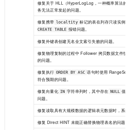
修复关于
HLL（HyperLogLog，一种概率算法
务无法正常发起的问题。
修复携带
标记的表在列存只读实例上
localtity
报错问题。
CREATE TABLE
修复外键表创建无名全文索引失败的问题。
修复物理复制的过程中
Follower
拷贝数据文件快
的问题。
修复执行
语句时使用
RangeS
ORDER BY ASC
符合预期的问题。
修复向量化
字符串列时，其中存在
值
IN
NULL
问题。
修复读取具有大规模数据的逻辑表元数据时，系统
修复
Direct HINT
未能正确替换物理表名的问题。