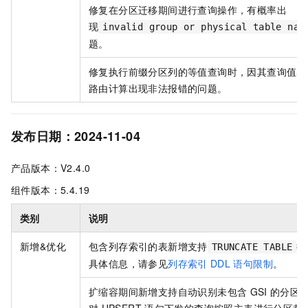
修复在分区迁移期间进行查询操作，有概率出
现
invalid group or physical table nam
题。
修复执行前缀分区列的等值查询时，因其查询值出
路由计算出现非法报错的问题。
发布日期：2024-11-04
产品版本：V2.4.0
组件版本：5.4.19
类别
说明
新增&优化
包含列存索引的表新增支持
操
TRUNCATE TABLE
具体信息，请参见
列存索引
DDL
语句限制
。
扩缩容期间新增支持自动识别未包含
GSI
的分区