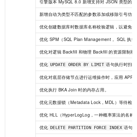
引擎版本
MySQL 8.0
新增支持对
JSON
类型的字
新增自动为类型不匹配的参数添加或移除引号功能
优化创建数据库时数据库名称校验逻辑，以避免使
优化
SPM（SQL Plan Management， SQL
执行
优化对逻辑
Backfill
和物理
Backfill
的资源限制和
优化
语句执行时扫描
UPDATE ORDER BY LIMIT
优化对底层存储节点进行运维操作时，应用
APP
优化执行
BKA Join
时的内存占用。
优化元数据锁（Metadata Lock，MDL）等待
优化
HLL（HyperLogLog，一种概率算法的
优化
语句
DELETE PARTITION FORCE INDEX