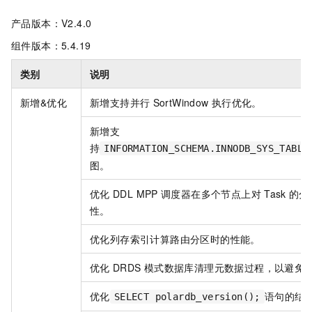
产品版本：V2.4.0
组件版本：5.4.19
类别
说明
新增&优化
新增支持并行
SortWindow
执行优化。
新增支
持
INFORMATION_SCHEMA.INNODB_SYS_TABLE
图。
优化
DDL MPP
调度器在多个节点上对
Task
的分
性。
优化列存索引计算路由分区时的性能。
优化
DRDS
模式数据库清理元数据过程，以避免
优化
语句的结
SELECT polardb_version();