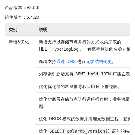
产品版本：V2.5.0
组件版本：5.4.20
类别
说明
新增&优化
新增支持以存储节点并行的方式收集库表的
HLL（HyperLogLog，一种概率算法的名称）
新增支持
通过
DMS
进行
无锁结构变更
。
列存索引新增支持
广播左表。
SEMI HASH JOIN
优化优化器的常量推导和
下推逻辑。
JOIN
优化对底层存储节点进行运维操作时，业务流量闪
题。
优化
DRDS
模式的数据库清理元数据过程，避免
优化
语句的结果
SELECT polardb_version()