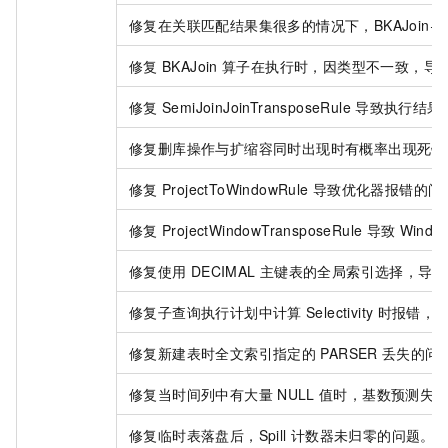
修复在关联匹配结果集很多的情况下，BKAJoin+Sort
修复
BKAJoin
算子在执行时，因类型不一致，导
修复
SemiJoinJoinTransposeRule
导致执行结果
修复删库操作与扩缩容同时出现时有概率出现死锁
修复
ProjectToWindowRule
导致优化器报错的问
修复
ProjectWindowTransposeRule
导致
Windo
修复使用
DECIMAL
主键表的全局索引选择，导致
修复子查询执行计划中计算
Selectivity
时报错，
修复新建表时全文索引指定的
PARSER
丢失的问
修复当时间列中有大量
NULL
值时，基数预测失
修复临时表落盘后，Spill
计数器未归零的问题。