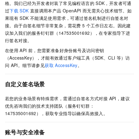
格。我们已经为开发者封装了常见编程语言的
SDK，开发者可通
过
下载
SDK
直接调用本产品
OpenAPI
而无需关心技术细节。如
果现有
SDK
不能满足使用需求，可通过签名机制进行自签名对
接。由于自签名细节非常复杂，需花费 5
个工作日左右。因此建
议加入我们的服务钉钉群（147535001692），在专家指导下进
行签名对接。
在使用
API
前，您需要准备好身份账号及访问密钥
（AccessKey），才能有效通过客户端工具（SDK、CLI
等）访
问
API。细节请参见
获取
AccessKey
。
自定义签名场景
若您的业务场景有特殊需求，需通过自签名方式对接 API，建议
优先咨询我们的技术支持团队（服务钉钉群：
147535001692），获取专业指导以确保高效接入。
账号与安全准备