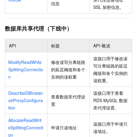
信息
SSL
加密信息。
数据库共享代理（下线中）
API
标题
API
概述
该接口用于修改读
ModifyReadWrite
修改读写分离链路
写分离链路的延迟
SplittingConnectio
的延迟阈值和各个
阈值和各个实例的
n
实例的读权重
读权重。
DescribeDBInstan
该接口用于查看
查看数据库代理设
ceProxyConfigura
RDS MySQL
数据
置
tion
库代理设置。
AllocateReadWrit
该接口用于申请只
eSplittingConnecti
申请只读地址
读地址。
on