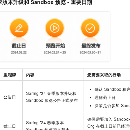
4 春季版本升级和
Sandbox
预览 - 重要日期
服务生态伙伴
视觉 Coding、空间感知、多模态思考等全面升级
1M上下文，专为长程任务能力而生
云工开物
企业应用
Night Plan 支持 Qwen 3.8-Max
AI 办公
NEW
Red Hat
30+ 款产品免费体验
夜间 5 折，Qwen/Meoo/TokenPlan 客户专享
AI智能应用
科研合作
ERP
堂（旗舰版）
SUSE
智能客服
AI 应用构建
大模型原生
CRM
2个月
自动承接线索
建站小程序
Qoder
大模型服务平台百炼-应用模版
OA 办公系统
HOT
NEW
面向真实软件
个人版上线、团队版降价；千问3.8-Max首发发尝鲜
丰富多元化的应用模版和解决方案
力提升
财税管理
模板建站
万有无界
大模型服务平台百炼-智能体
400电话
定制建站
的模型效果
灵活可视化地构建企业级 Agent
方案
广告营销
模板小程序
秒悟
人工智能平台 PAI
里程碑
内容
您需要采取的行动
定制小程序
云端极速 AI 
新一代 AI 视频生成模型，深度适配广告营销等场景
AI Native 的算法工程平台，一站式完成建模、训练、推理服务部署
确认
Sandbox
租
APP 开发
Spring '24 春季版本升级和
公告日
理解截止日
Sandbox
预览公告正式发布
建站系统
决策是否参加
San
AI 应用
10分钟微调：让0.6B模型媲美235B模型
多模态数据信
确保需要加入
Sandbo
依托云原生高可用架构,实现Dify私有化部署
用1%尺寸在特定领域达到大模型90%以上效果
Spring '24 春季版本
截止日
Org
在截止日前已经运
Sandbox
预览加入截止