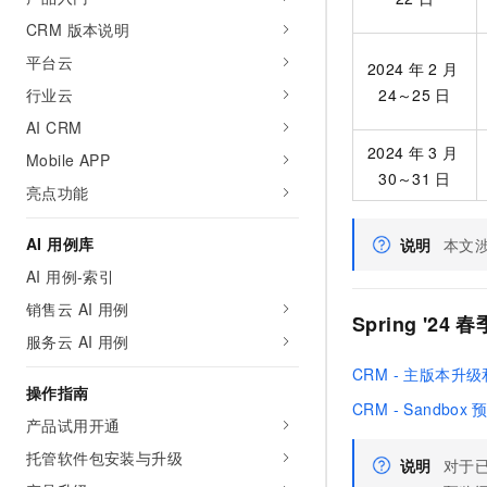
10 分钟在聊天系统中增加
专有云
CRM 版本说明
平台云
2024
年
2
月
行业云
24～25
日
AI CRM
2024
年
3
月
Mobile APP
30～31
日
亮点功能
AI 用例库
说明
本文涉
AI 用例-索引
销售云 AI 用例
Spring '2
服务云 AI 用例
CRM - 主版本升级
操作指南
CRM - Sandbox
产品试用开通
托管软件包安装与升级
说明
对于