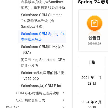
Spring '2
春季版本升级（含Sandbox
AI 产品 免费试用
网络
安全
云开发大赛
预览）- 重要日期和关键行动
Tableau 订阅
1亿+ 大模型 tokens 和 
可观测
入门学习赛
Salesforce CRM Summer
中间件
AI空中课堂在线直播课
140+云产品 免费试用
'24 夏季版本升级（含
大模型服务
上云与迁云
产品新客免费试用，最长1
数据库
Sandbox预览）
生态解决方案
千问AI平台-Token Plan
企业出海
Salesforce CRM Spring '24
大模型ACA认证体验
大数据计算
春季版本升级
助力企业全员 AI 认知与能
行业生态解决方案
政企业务
媒体服务
千问AI平台-模型体验
Salesforce CRM商业化发布
开发者生态解决方案
在线体验全尺寸、多种模态
（GA）
企业服务与云通信
AI 开发和 AI 应用解决
阿里云上的 Salesforce CRM
Happy 系列大模型
日期
域名与网站
商业化发布
Saleforce移动应用的新功能
终端用户计算
2024
年
1
月
- V252.020
29
日
Serverless
大模型解决方案
Salesforce核心CRM Pilot
CRM 核心功能历史差异说明
开发工具
快速部署 Dify，高效搭建 
CXG 功能更新日志
2024
年
2
月
迁移与运维管理
产品入门
22
日