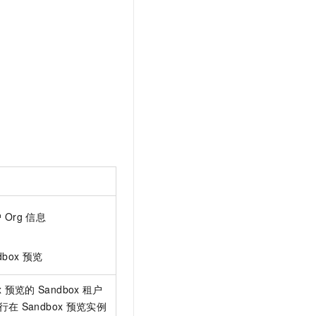
文戏情感细腻自然，动作戏激烈拳拳到肉，实现更强表演能力
支持中英文自由切换，具备更强的噪声鲁棒性
云聚AI 严选权益
SSL 证书
，一键激活高效办公新体验
精选AI产品，从模型到应用全链提效
堡垒机
AI 用量加速计划
应用
防火墙
、识别商机，让客服更高效、服务更出色。
新老同享，达量后返
千问办公
主机安全
NEW
的智能体编程平台
一站式AI生产力平台
AI 应用及服务市场
伶鹊
企业级人与Agent协作平台，接入和调度多个数字员工
智能客服平台，对话机器人、对话分析、智能外呼
AI 应用
大模型服务平台百炼 - 全妙
大模型
应用创作平台
多模态内容创作工具，已接入 DeepSeek
自然语言处理
户
Org
信息
数据标注
dbox
预览
机器学习
息提取
与 AI 智能体进行实时音视频通话
x
预览的
Sandbox
租户
从文本、图片、视频中提取结构化的属性信息
构建支持视频理解的 AI 音视频实时通话应用
行在
Sandbox
预览实例