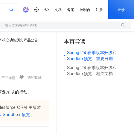
文档
备案
控制台
注册
登录
输入文档关键字查找
验
作计划
器
AI 活动
专业服务
服务伙伴合作计划
开发者社区
加入我们
服务平台百炼
阿里云 OPC 创新助力计划
M 核心功能历史产品公告
本页导读
（0）
一站式生成采购清单，支持单品或批量购买
S
io：打造专属 AI 语音助手
S产品伙伴计划（繁花）
峰会
造的大模型服务与应用开发平台
轻量应用服务器
一句话生成原生可编辑精美 PPT 文稿
AI 生产力先锋
Al MaaS 服务伙伴赋能合作
域名
博文
Careers
至高可申请百万元
Spring '24 春季版本升级和
性可伸缩的云计算服务
开启高性价比 AI 编程新体验
Qwen-Audio-3.0-Realtime 端到端实时语音角色扮演
输入一句话想法, 轻松生成专业的 PPT
先锋实践拓展 AI 生产力的边界
快速构建应用程序和网站，即刻迈出上云第一步
Token 补贴，五大权
计划
海大会
伙伴信用分合作计划
商标
问答
社会招聘
Sandbox预览 - 重要日期
益加速 OPC 成功
S
eek-V4-Pro
数字证书管理服务（原SSL证书）
一键部署幻兽帕鲁游戏服务器
飞天发布时刻
HOT
Spring '24 春季版本升级和
划
备案
电子书
校园招聘
pSeek-V4-Pro
视频创作，一键激活电商全链路生产力
全托管，含MySQL、PostgreSQL、SQL Server、MariaDB多引擎
实现全站HTTPS，呈现可信的WEB访问
一键购买专属联机服务器，轻松开启游戏
所见，即是所愿
更多支持
Sandbox预览 - 相关文档
我的收藏
产品详情
划
公司注册
镜像站
视频生成
语音识别与合成
专属 QwenPaw
短信服务
漫剧工坊：一站式动画创作平台
AI 实训营
HOT
合作伙伴培训与认证
划
上云迁移
的智能体编程平台
站生成，高效打造优质广告素材
从聊天伙伴进化为能主动干活的本地数字员工
快速生产连贯的高质量长漫剧
从基础到进阶，Agent 创客手把手教你
国内短信简单易用，安全可靠，秒级触达，全球覆盖200+国家和地区。
以及您需要采取的行动。
e-1.1-T2V
Qwen3-TTS-Flash
lScope
我要反馈
查询合作伙伴
畅细腻的高质量视频
离线语音合成大模型，多语言方言自适应，低延迟高稳定
n Alibaba Cloud ISV 合作
代维服务
olarDB
建企业门户网站
大数据开发治理平台 DataWorks
10 分钟搭建微信、支付宝小程序
lesforce CRM 主版本
创新加速
ope
登录合作伙伴管理后台
我要建议
站，无忧落地极速上线
以可视化方式快速构建移动和 PC 门户网站
100%兼容MySQL、PostgreSQL，兼容Oracle，支持集中和分布式
高效部署网站，快速应用到小程序
Data Agent 驱动的一站式 Data+AI 开发治理平台
e-1.1-I2V
Cosyvoice-V3-Flash
和
Sandbox
预览
。
安全
畅自然，细节丰富
高表现力语音合成大模型，语音克隆听感自然
我要投诉
上云场景组合购
伴
边界网络安全防护产品
漫剧创作，剧本、分镜、视频高效生成
覆盖90%+业务场景，专享组合折扣价
2V
VPN
Fun-ASR