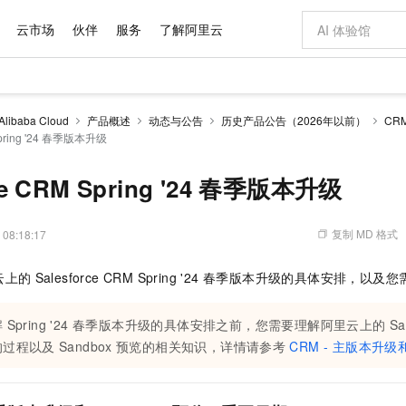
云市场
伙伴
服务
了解阿里云
AI 特惠
数据与 API
成为产品伙伴
企业增值服务
最佳实践
价格计算器
AI 场景体
基础软件
产品伙伴合
阿里云认证
市场活动
配置报价
大模型
 Alibaba Cloud
产品概述
动态与公告
历史产品公告（2026年以前）
CR
自助选配和估算价格
 Spring '24 春季版本升级
新方式
域名与网站
睿译宝，AI翻译排版一步到位
智启 AI 普惠权益
产品生态集成认证中心
企业支持计划
云上春晚
千问官方 MaaS 平台，为开发者和 Agent 而生，新用户赠送 1 亿 + tokens 额度
云服务器 EC
Qwen Aud
AI Coding
阿里云Maa
2026 阿里云
为企业打
数据集
Windows
大模型认证
模型
NEW
NEW
交付可用成果
值低价云产品抢先购
提供智能易用的域名与建站服务
上传文档即自动完成翻译和格式还原
至高享 1亿+免费 tokens，加速 Al 应用落地
安全可靠、弹
智能编程，一键
产品生态伙伴
专家技术服务
云上奥运之旅
弹性计算合作
阿里云中企出
手机三要素
宝塔 Linux
全部认证
rce CRM Spring '24 春季版本升级
价格优势
有专属领域专家
对象存储 OSS
GLM-5.2：长任务时代开源旗舰模型
阿里云 OPC 创新助力计划
云数据库 RD
即刻拥有 DeepS
AI 电商营销
产品生态伙伴工作台
企业增值服务台
云栖战略参考
云存储合作计
云栖大会
身份实名认证
CentOS
训练营
推动算力普惠，释放技术红利
的大模型服务
最高返9万
多领域专家智能体,一键组建 AI 虚拟交付团队
至高百万元 Token 补贴，加速一人公司成长
稳定、安全、高性价比、高性能的云存储服务
真正可用的 1M 上下文,一次完成代码全链路开发
轻松解锁专属 Dee
从图文生成到
复制 MD 格式
 08:18:17
云上的中国
数据库合作计
活动全景
短信
Docker
图片和
站式影视创作平台
人工智能平台 PAI
Hermes Agent，打造自进化智能体
Token Plan 模型订阅计划
Qoder
5 分钟轻松部署
AI 广告创作
企业成长
大模型
NEW
信息公告
看见新力量
云网络合作计
OCR 文字识别
JAVA
级电脑
证享300元代金券
可视化编排打通从文字构思到成片全链路闭环
一站式AI开发、训练和推理服务
自主进化，持久记忆，越用越聪明
Qwen3.8-Max 首发尝鲜，限时加量 10 倍，夜间低至2折
面向真实软件
图文、视频一
云上的
Salesforce CRM Spring '24 春季版本升级的具体安排，
Kimi-K3
HappyHors
NEW
魔搭 Mode
loud
服务实践
官网公告
Kimi 最新旗舰模型，长程编程与推理利器
让文字生成流
金融模力时刻
Salesforce O
版
发票查验
全能环境
Qoder CN
Claude Code + GStack 打造工程团队
千问办公，限时限量积分加倍
云原生数据库 P
低代码高效构
AI 建站
NEW
作计划
计划
 Spring '24 春季版本升级的具体安排之前，您需要理解阿里云上的
Sa
创新中心
魔搭 ModelSc
健康状态
让AI从“聊天伙伴”进化为能干活的“数字员工”
覆盖公网/内网、递归/权威、移动APP等全场景解析服务
安装技能 GStack，拥有专属 AI 工程团队
你的AI工作搭子，覆盖日常办公高频场景
基于千问大模型等，支持代码智能生成、研发智能问答
0 代码专业建
客户案例
天气预报查询
操作系统
Deepseek-v4-pro
HappyHors
态合作计划
的过程以及
Sandbox
预览的相关知识，详情请参考
CRM - 主版本升级
态智能体模型
旗舰 MoE 大模型，百万上下文与顶尖推理能力
图生视频，流
Compute
同享
容器服务 Kubernetes 版 ACK
万小智 AI 建站低至 15元/月
云防火墙
AI 短剧/漫剧
快递物流查询
WordPress
成为服务伙
高校合作
式云数据仓库
点，立即开启云上创新
提供一站式管理容器应用的 K8s 服务
送.CN域名，送备案服务码
云原生的云上
AI助力短剧
GLM-5.2
Wan2.7-T
Ubuntu