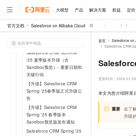
【升级】Salesforce CRM
大模型
产品
解决方案
权益
定价
Summer '25夏季版正式升级
公告
官方文档
Salesforce on Alibaba Cloud
【升级】Salesforce CRM
大模型
产品
解决方案
权益
定价
云市场
伙伴
服务
了解阿里云
精选产品
精选解决方案
普惠上云
产品定价
精选商城
成为销售伙伴
售前咨询
为什么选择阿里云
Summer '25 夏季版Sandbox
千问AI平台
Salesforce on
首页
预览发布通知
了解云产品的定价详情
Salesforce CRM
大模型服务平台百炼
千问办公，解锁你的工作
普惠上云 官方力荐
分销伙伴
在线服务
网站建设
什么是云计算
大
Salesforce CRM Summer
大模型服务与应用平台
企业级Agent产品，直接
云服务器38元/年起，超
咨询伙伴
多端小程序
技术领先
'25 夏季版本升级（含
Salesfo
云上成本管理
售后服务
千问大模型
Agency Agents：拥
官方推荐返现计划
大模型
Sandbox预览）- 重要日期和
大模型
精选产品
精选解决方案
Salesforce 国际版订阅
稳定可靠
管理和优化成本
多元化、高性能、安全可靠
推荐新用户得奖励，单订单
销售伙伴合作计划
关键行动
自助服务
更新时间：
2024-01-29
友盟天域
安全合规
人工智能与机器学习
AI
文本生成
【升级】Salesforce CRM
无影云电脑
HappyHorse 打造一
云工开物
无影生态合作计划
在线服务
Spring '25春季版正式升级公
观测云
分析师报告
随时随地安全接入的云上超
高校专属算力普惠，学生认
计算
互联网应用开发
本文为您介绍阿里
Qwen3.8-Max
HOT
告
Salesforce On Alibaba C
工单服务
智能体时代全能旗舰模型
Tuya 物联网平台阿里云
研究报告与白皮书
云解析DNS
快速拥有专属 OpenClaw
Consulting Partner 合
大数据
容器
【升级】Salesforce CRM
免费试用
重要
在了解
短信专区
蓝凌 OA
Qwen3.7-Plus
Spring '25 春季版本
AI 大模型销售与服务生
升级
现代化应用
存储
天池大赛
能看、能想、能动手的多模
Sandbox预览版发布通知
云原生大数据计算服务 Max
解决方案免费试用 新老
电子合同
面向分析的企业级SaaS模
最高领取价值200元试用
安全
网络与CDN
Salesforce CRM Spring '25
AI 算法大赛
Qwen3-VL-Plus
畅捷通