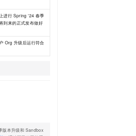
t.diy 一步搞定创意建站
构建大模型应用的安全防护体系
通过自然语言交互简化开发流程,全栈开发支持
通过阿里云安全产品对 AI 应用进行安全防护
上进行
Spring '24 春季
将到来的正式发布做好
户
Org
升级后运行符合
 春季版本升级和
Sandbox