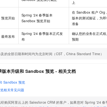
上
一个 AI 助手
即刻拥有 DeepSeek-R1 满血版
超强辅助，Bol
在企业官网、通讯软件中为客户提供 AI 客服
多种方案随心选，轻松解锁专属 DeepSeek
在
Sandbox
租户
Org
Spring '24 春季版本
预览开始
版本的测试验证，为即
Sandbox
预览开始
准备
Spring '24 春季版本正式发
确认您的业务在正式租
最终发布
布
预期
及的全部日期和时间均为北京时间（CST，China Standard Time）
4 春季版本升级和
Sandbox
预览 - 相关文档
和
Sandbox
预览
预览相关常见问题
已经购买阿里云上的
Salesforce CRM
的客户，如果您对 Spring '24