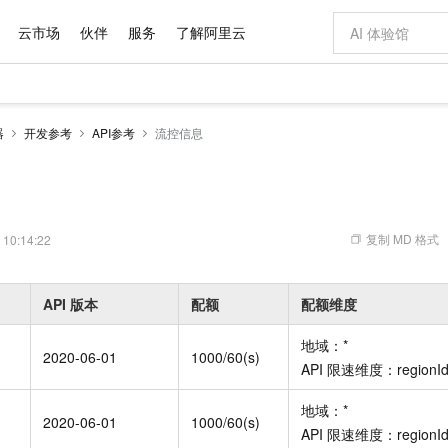
云市场
伙伴
服务
了解阿里云
AI 特惠
数据与 API
成为产品伙伴
企业增值服务
最佳实践
价格计算器
AI 场景体
基础软件
产品伙伴合
阿里云认证
市场活动
配置报价
大模型
器
开发参考
API参考
流控信息
自助选配和估算价格
新方式
域名与网站
睿译宝，AI翻译排版一步到位
智启 AI 普惠权益
产品生态集成认证中心
企业支持计划
云上春晚
千问官方 MaaS 平台，为开发者和 Agent 而生，新用户赠送 1 亿 + tokens 额度
云服务器 EC
Qwen Aud
AI Coding
阿里云Maa
2026 阿里云
为企业打
数据集
Windows
大模型认证
模型
NEW
NEW
交付可用成果
值低价云产品抢先购
提供智能易用的域名与建站服务
上传文档即自动完成翻译和格式还原
至高享 1亿+免费 tokens，加速 Al 应用落地
安全可靠、弹
智能编程，一键
产品生态伙伴
专家技术服务
云上奥运之旅
弹性计算合作
阿里云中企出
手机三要素
宝塔 Linux
全部认证
价格优势
有专属领域专家
对象存储 OSS
GLM-5.2：长任务时代开源旗舰模型
阿里云 OPC 创新助力计划
云数据库 RD
即刻拥有 DeepS
AI 电商营销
产品生态伙伴工作台
企业增值服务台
云栖战略参考
云存储合作计
云栖大会
身份实名认证
CentOS
训练营
推动算力普惠，释放技术红利
的大模型服务
最高返9万
多领域专家智能体,一键组建 AI 虚拟交付团队
至高百万元 Token 补贴，加速一人公司成长
稳定、安全、高性价比、高性能的云存储服务
真正可用的 1M 上下文,一次完成代码全链路开发
轻松解锁专属 Dee
从图文生成到
复制 MD 格式
 10:14:22
云上的中国
数据库合作计
活动全景
短信
Docker
图片和
站式影视创作平台
人工智能平台 PAI
Hermes Agent，打造自进化智能体
Token Plan 模型订阅计划
Qoder
5 分钟轻松部署
AI 广告创作
企业成长
大模型
NEW
信息公告
看见新力量
云网络合作计
OCR 文字识别
JAVA
级电脑
证享300元代金券
可视化编排打通从文字构思到成片全链路闭环
一站式AI开发、训练和推理服务
自主进化，持久记忆，越用越聪明
Qwen3.8-Max 首发尝鲜，限时加量 10 倍，夜间低至2折
面向真实软件
图文、视频一
API
版本
配额
配额维度
Kimi-K3
HappyHors
NEW
魔搭 Mode
loud
服务实践
官网公告
Kimi 最新旗舰模型，长程编程与推理利器
让文字生成流
金融模力时刻
Salesforce O
版
发票查验
全能环境
Qoder CN
Claude Code + GStack 打造工程团队
千问办公，限时限量积分加倍
云原生数据库 P
低代码高效构
AI 建站
NEW
作计划
地域：
*
计划
2020-06-01
1000/60(s)
创新中心
魔搭 ModelSc
健康状态
让AI从“聊天伙伴”进化为能干活的“数字员工”
覆盖公网/内网、递归/权威、移动APP等全场景解析服务
安装技能 GStack，拥有专属 AI 工程团队
你的AI工作搭子，覆盖日常办公高频场景
基于千问大模型等，支持代码智能生成、研发智能问答
0 代码专业建
API
限速维度：
regionI
客户案例
天气预报查询
操作系统
Deepseek-v4-pro
HappyHors
态合作计划
态智能体模型
旗舰 MoE 大模型，百万上下文与顶尖推理能力
图生视频，流
Compute
同享
容器服务 Kubernetes 版 ACK
万小智 AI 建站低至 15元/月
云防火墙
AI 短剧/漫剧
快递物流查询
WordPress
成为服务伙
地域：
*
高校合作
2020-06-01
1000/60(s)
式云数据仓库
点，立即开启云上创新
提供一站式管理容器应用的 K8s 服务
送.CN域名，送备案服务码
云原生的云上
AI助力短剧
GLM-5.2
API
限速维度：
Wan2.7-T
regionI
Ubuntu