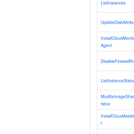
ListInstances
UpdateDiskAttrib
InstallCloudMonit
Agent
DisableFirewallR
ListInstanceStatu
ModifyImageSha
tatus
InstallCloudAssis
t