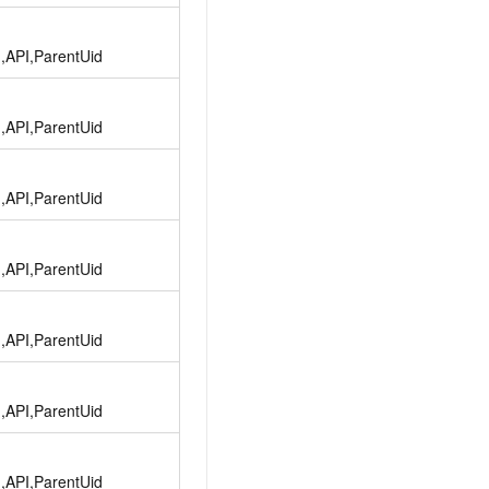
文戏情感细腻自然，动作戏激烈拳拳到肉，实现更强表演能力
支持中英文自由切换，具备更强的噪声鲁棒性
云聚AI 严选权益
SSL 证书
，一键激活高效办公新体验
精选AI产品，从模型到应用全链提效
d,API,ParentUid
堡垒机
AI 用量加速计划
应用
防火墙
、识别商机，让客服更高效、服务更出色。
新老同享，达量后返
d,API,ParentUid
千问办公
主机安全
NEW
的智能体编程平台
一站式AI生产力平台
d,API,ParentUid
AI 应用及服务市场
伶鹊
企业级人与Agent协作平台，接入和调度多个数字员工
智能客服平台，对话机器人、对话分析、智能外呼
AI 应用
d,API,ParentUid
大模型服务平台百炼 - 全妙
大模型
应用创作平台
多模态内容创作工具，已接入 DeepSeek
自然语言处理
d,API,ParentUid
数据标注
机器学习
d,API,ParentUid
息提取
与 AI 智能体进行实时音视频通话
从文本、图片、视频中提取结构化的属性信息
构建支持视频理解的 AI 音视频实时通话应用
d,API,ParentUid