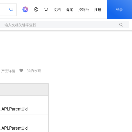
文档
备案
控制台
注册
登录
输入文档关键字查找
验
作计划
器
AI 活动
专业服务
服务伙伴合作计划
开发者社区
加入我们
服务平台百炼
阿里云 OPC 创新助力计划
一站式生成采购清单，支持单品或批量购买
S
io：打造专属 AI 语音助手
S产品伙伴计划（繁花）
峰会
造的大模型服务与应用开发平台
轻量应用服务器
一句话生成原生可编辑精美 PPT 文稿
AI 生产力先锋
Al MaaS 服务伙伴赋能合作
域名
博文
Careers
至高可申请百万元
性可伸缩的云计算服务
开启高性价比 AI 编程新体验
Qwen-Audio-3.0-Realtime 端到端实时语音角色扮演
输入一句话想法, 轻松生成专业的 PPT
先锋实践拓展 AI 生产力的边界
快速构建应用程序和网站，即刻迈出上云第一步
Token 补贴，五大权
计划
海大会
伙伴信用分合作计划
商标
问答
社会招聘
益加速 OPC 成功
S
eek-V4-Pro
数字证书管理服务（原SSL证书）
一键部署幻兽帕鲁游戏服务器
飞天发布时刻
HOT
划
备案
电子书
校园招聘
pSeek-V4-Pro
视频创作，一键激活电商全链路生产力
全托管，含MySQL、PostgreSQL、SQL Server、MariaDB多引擎
实现全站HTTPS，呈现可信的WEB访问
一键购买专属联机服务器，轻松开启游戏
所见，即是所愿
我的收藏
产品详情
更多支持
划
公司注册
镜像站
视频生成
语音识别与合成
专属 QwenPaw
短信服务
漫剧工坊：一站式动画创作平台
AI 实训营
HOT
合作伙伴培训与认证
划
上云迁移
的智能体编程平台
站生成，高效打造优质广告素材
从聊天伙伴进化为能主动干活的本地数字员工
快速生产连贯的高质量长漫剧
从基础到进阶，Agent 创客手把手教你
国内短信简单易用，安全可靠，秒级触达，全球覆盖200+国家和地区。
e-1.1-T2V
Qwen3-TTS-Flash
lScope
我要反馈
查询合作伙伴
畅细腻的高质量视频
离线语音合成大模型，多语言方言自适应，低延迟高稳定
n Alibaba Cloud ISV 合作
代维服务
olarDB
建企业门户网站
大数据开发治理平台 DataWorks
10 分钟搭建微信、支付宝小程序
创新加速
ope
登录合作伙伴管理后台
我要建议
站，无忧落地极速上线
以可视化方式快速构建移动和 PC 门户网站
100%兼容MySQL、PostgreSQL，兼容Oracle，支持集中和分布式
高效部署网站，快速应用到小程序
Data Agent 驱动的一站式 Data+AI 开发治理平台
d,API,ParentUid
e-1.1-I2V
Cosyvoice-V3-Flash
安全
畅自然，细节丰富
高表现力语音合成大模型，语音克隆听感自然
我要投诉
上云场景组合购
伴
边界网络安全防护产品
漫剧创作，剧本、分镜、视频高效生成
覆盖90%+业务场景，专享组合折扣价
2V
d,API,ParentUid
VPN
Fun-ASR