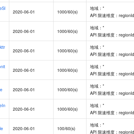
服务生态伙伴
视觉 Coding、空间感知、多模态思考等全面升级
1M上下文，专为长程任务能力而生
云工开物
企业应用
Night Plan 支持 Qwen 3.8-Max
AI 办公
NEW
eSl
地域：
*
Red Hat
30+ 款产品免费体验
2020-06-01
夜间 5 折，Qwen/Meoo/TokenPlan 客户专享
1000/60(s)
AI智能应用
科研合作
API
限速维度：
regionI
ERP
堂（旗舰版）
SUSE
智能客服
AI 应用构建
大模型原生
地域：
*
CRM
2个月
自动承接线索
2020-06-01
1000/60(s)
API
限速维度：
regionI
建站小程序
Qoder
大模型服务平台百炼-应用模版
OA 办公系统
HOT
NEW
面向真实软件
个人版上线、团队版降价；千问3.8-Max首发发尝鲜
丰富多元化的应用模版和解决方案
ttr
地域：
*
力提升
财税管理
模板建站
2020-06-01
1000/60(s)
API
限速维度：
regionI
万有无界
大模型服务平台百炼-智能体
400电话
定制建站
的模型效果
灵活可视化地构建企业级 Agent
nit
地域：
*
2020-06-01
1000/60(s)
方案
广告营销
模板小程序
API
限速维度：
regionI
秒悟
人工智能平台 PAI
定制小程序
云端极速 AI 
新一代 AI 视频生成模型，深度适配广告营销等场景
AI Native 的算法工程平台，一站式完成建模、训练、推理服务部署
地域：
*
le
2020-06-01
1000/60(s)
APP 开发
API
限速维度：
regionI
建站系统
eIn
地域：
*
2020-06-01
1000/60(s)
API
限速维度：
regionI
AI 应用
10分钟微调：让0.6B模型媲美235B模型
多模态数据信
地域：
*
依托云原生高可用架构,实现Dify私有化部署
用1%尺寸在特定领域达到大模型90%以上效果
le
2020-06-01
100/60(s)
API
限速维度：
regionI