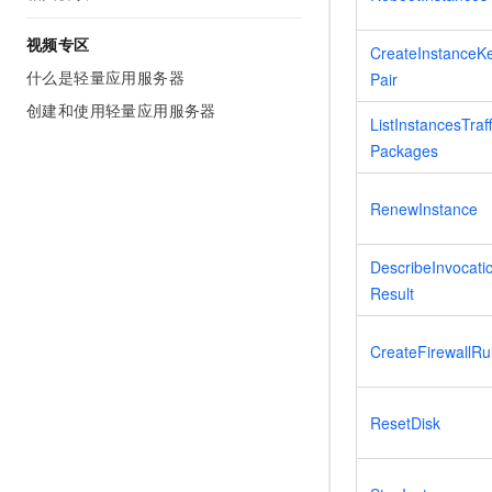
视频专区
CreateInstanceK
什么是轻量应用服务器
Pair
创建和使用轻量应用服务器
ListInstancesTraff
Packages
RenewInstance
DescribeInvocati
Result
CreateFirewallRu
ResetDisk