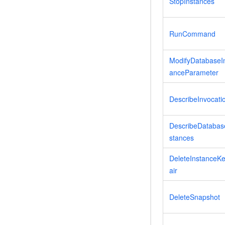
StopInstances
RunCommand
ModifyDatabaseI
anceParameter
DescribeInvocati
DescribeDatabas
stances
DeleteInstanceK
air
DeleteSnapshot