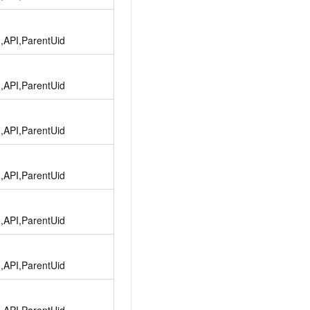
t.diy 一步搞定创意建站
构建大模型应用的安全防护体系
通过自然语言交互简化开发流程,全栈开发支持
通过阿里云安全产品对 AI 应用进行安全防护
d,API,ParentUid
d,API,ParentUid
d,API,ParentUid
d,API,ParentUid
d,API,ParentUid
d,API,ParentUid