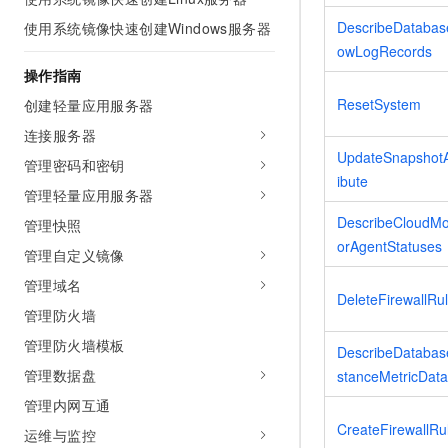
AI 产品 免费试用
网络
安全
云开发大赛
DescribeDatabas
使用系统镜像快速创建Windows服务器
Tableau 订阅
1亿+ 大模型 tokens 和 
owLogRecords
可观测
入门学习赛
中间件
AI空中课堂在线直播课
操作指南
140+云产品 免费试用
大模型服务
上云与迁云
产品新客免费试用，最长1
数据库
ResetSystem
创建轻量应用服务器
生态解决方案
千问AI平台-Token Plan
连接服务器
企业出海
大模型ACA认证体验
大数据计算
UpdateSnapshotA
助力企业全员 AI 认知与能
管理密码和密钥
行业生态解决方案
政企业务
ibute
媒体服务
千问AI平台-模型体验
管理轻量应用服务器
开发者生态解决方案
在线体验全尺寸、多种模态
DescribeCloudMo
管理快照
企业服务与云通信
AI 开发和 AI 应用解决
orAgentStatuses
Happy 系列大模型
管理自定义镜像
域名与网站
管理域名
DeleteFirewallRu
终端用户计算
管理防火墙
管理防火墙模板
Serverless
DescribeDatabas
大模型解决方案
管理数据盘
stanceMetricData
开发工具
快速部署 Dify，高效搭建 
管理内网互通
迁移与运维管理
CreateFirewallRu
运维与监控