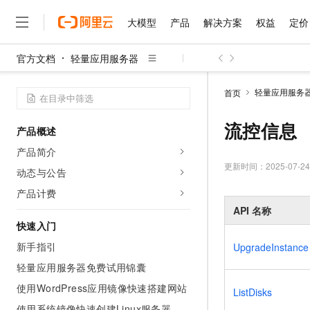
大模型
产品
解决方案
权益
定价
官方文档
轻量应用服务器
大模型
产品
解决方案
权益
定价
云市场
伙伴
服务
了解阿里云
精选产品
精选解决方案
普惠上云
产品定价
精选商城
成为销售伙伴
售前咨询
为什么选择阿里云
千问AI平台
轻量应用服务
首页
了解云产品的定价详情
大模型服务平台百炼
千问办公，解锁你的工作
普惠上云 官方力荐
分销伙伴
在线服务
网站建设
什么是云计算
大
大模型服务与应用平台
企业级Agent产品，直接
云服务器38元/年起，超
流控信息
产品概述
咨询伙伴
多端小程序
技术领先
云上成本管理
售后服务
千问大模型
Agency Agents：拥
官方推荐返现计划
大模型
产品简介
大模型
精选产品
精选解决方案
Salesforce 国际版订阅
稳定可靠
管理和优化成本
多元化、高性能、安全可靠
推荐新用户得奖励，单订单
更新时间：
2025-07-24
销售伙伴合作计划
动态与公告
自助服务
友盟天域
安全合规
人工智能与机器学习
AI
文本生成
无影云电脑
HappyHorse 打造一
云工开物
产品计费
无影生态合作计划
在线服务
观测云
分析师报告
随时随地安全接入的云上超
高校专属算力普惠，学生认
API
名称
计算
互联网应用开发
Qwen3.8-Max
HOT
Salesforce On Alibaba C
工单服务
快速入门
智能体时代全能旗舰模型
Tuya 物联网平台阿里云
研究报告与白皮书
云解析DNS
快速拥有专属 OpenClaw
Consulting Partner 合
大数据
容器
新手指引
UpgradeInstance
免费试用
短信专区
蓝凌 OA
Qwen3.7-Plus
AI 大模型销售与服务生
轻量应用服务器免费试用锦囊
现代化应用
存储
天池大赛
能看、能想、能动手的多模
云原生大数据计算服务 Max
解决方案免费试用 新老
电子合同
使用WordPress应用镜像快速搭建网站
ListDisks
面向分析的企业级SaaS模
最高领取价值200元试用
安全
网络与CDN
AI 算法大赛
Qwen3-VL-Plus
畅捷通
使用系统镜像快速创建Linux服务器