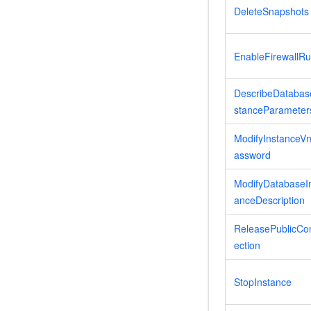
DeleteSnapshots
EnableFirewallRu
DescribeDatabas
stanceParameter
ModifyInstanceV
assword
ModifyDatabaseI
anceDescription
ReleasePublicCo
ection
StopInstance