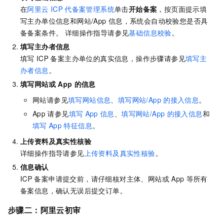
在
阿里云
ICP
代备案管理系统
单击
开始备案
，按页面提示填
写主办单位信息和网站/App
信息，系统会自动校验您是否具
备备案条件。
详细操作指导请参见
基础信息校验
。
填写主办者信息
填写
ICP
备案主办单位的真实信息
，操作步骤请参见
填写主
办者信息
。
填写网站或
App
的信息
网站请参见
填写网站信息
、
填写网站/App
的接入信息
。
App
请参见
填写
App
信息
、
填写网站/App
的接入信息
和
填写
App
特征信息
。
上传资料及真实性核验
详细操作指导请参见
上传资料及真实性核验
。
信息确认
ICP
备案申请提交前，请仔细核对主体、网站或
App
等所有
备案信息，确认无误后提交订单。
步骤二：阿里云初审