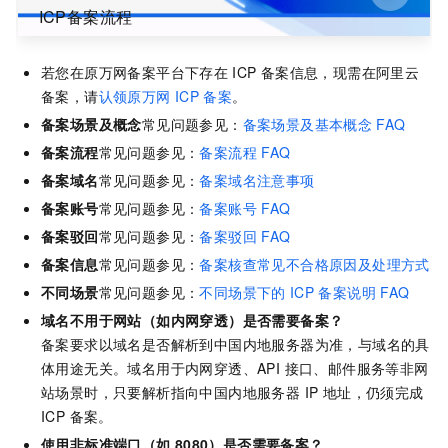
ICP备案流程
若您在原万网备案平台下存在
ICP
备案信息，现需在阿里云
备案，请
认领原万网
ICP
备案
。
备案场景及概念
常见问题参见：
备案场景及基本概念
FAQ
备案流程
常见问题参见：
备案流程
FAQ
备案域名
常见问题参见：
备案域名注意事项
备案账号
常见问题参见：
备案账号
FAQ
备案驳回
常见问题参见：
备案驳回
FAQ
备案信息
常见问题参见：
备案核查常见不合格原因及处理方式
不同场景
常见问题参见：
不同场景下的
ICP
备案说明
FAQ
域名不用于网站（如内网穿透）是否需要备案？
备案要求以域名是否解析到中国内地服务器为准，与域名的具
体用途无关。域名用于内网穿透、API 接口、邮件服务等非网
站场景时，只要解析指向中国内地服务器 IP 地址，仍须完成
ICP 备案。
使用非标准端口（如
8080）是否需要备案？