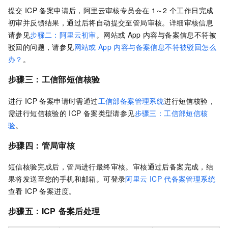
提交
ICP
备案申请后，阿里云审核专员会在
1～2
个工作日完成
初审并反馈结果，通过后将自动提交至管局审核。
详细审核信息
请参见
步骤二：阿里云初审
。
网站或
App
内容与备案信息不符被
驳回的问题，请参见
网站或
App
内容与备案信息不符被驳回怎么
办？
。
步骤三：工信部短信核验
进行
ICP
备案申请时需通过
工信部备案管理系统
进行短信核验
，
需进行短信核验的
ICP
备案类型请参见
步骤三：工信部短信核
验
。
步骤四：管局审核
短信核验完成后，管局进行最终审核。审核通过后备案完成，结
果将发送至您的手机和邮箱。可登录
阿里云
ICP
代备案管理系统
查看
ICP
备案进度。
步骤五：ICP
备案后处理