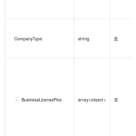
CompanyType
string
是
BusinessLicensePics
array<object>
否