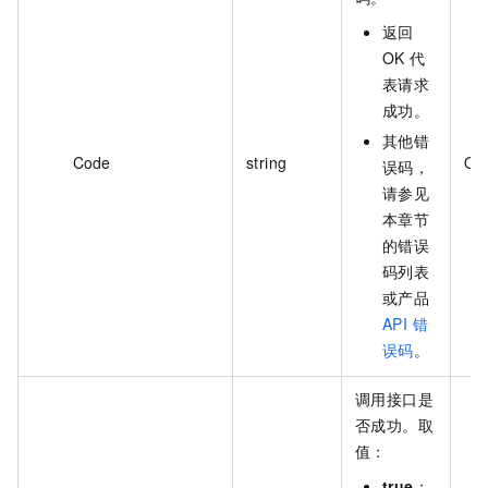
返回
OK 代
表请求
成功。
其他错
Code
string
OK
误码，
请参见
本章节
的错误
码列表
或产品
API 错
误码
。
调用接口是
否成功。取
值：
true
：