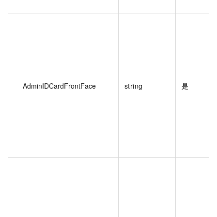
AdminIDCardFrontFace
string
是