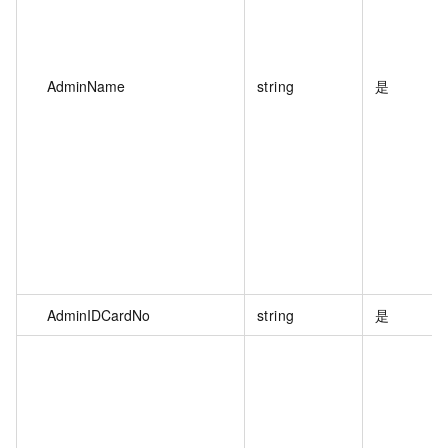
AdminName
string
是
AdminIDCardNo
string
是