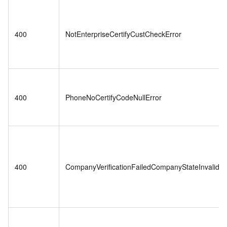
400
NotEnterpriseCertifyCustCheckError
400
PhoneNoCertifyCodeNullError
400
CompanyVerificationFailedCompanyStateInvalid