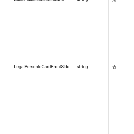
LegalPersonIdCardFrontSide
string
否