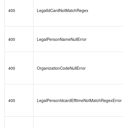
400
LegalIdCardNotMatchRegex
400
LegalPersonNameNullError
400
OrganizationCodeNullError
400
LegalPersonIdcardEfftimeNotMatchRegexError