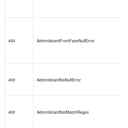
400
AdminIdcardFrontFaceNullError
400
AdminIdcardNoNullError
400
AdminIdcardNotMatchRegex