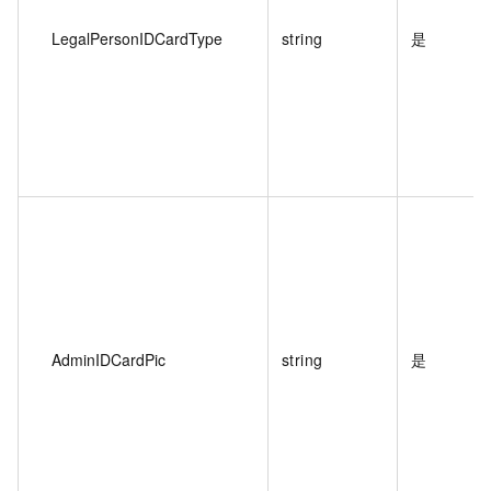
LegalPersonIDCardType
string
是
AdminIDCardPic
string
是