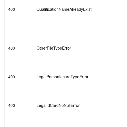
400
QualificationNameAlreadyExist
400
OtherFileTypeError
400
LegalPersonIdcardTypeError
400
LegalIdCardNoNullError