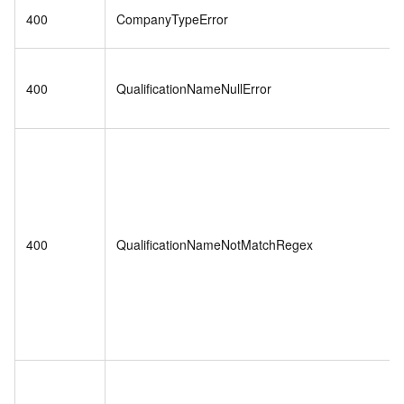
400
CompanyTypeError
400
QualificationNameNullError
400
QualificationNameNotMatchRegex