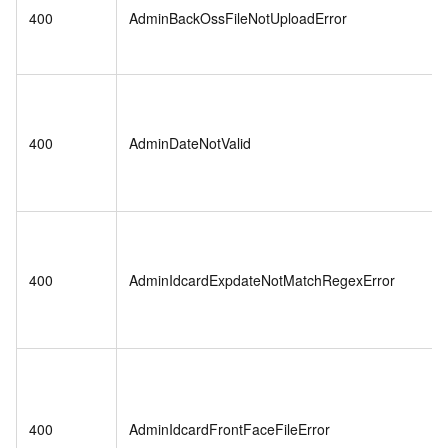
400
AdminBackOssFileNotUploadError
400
AdminDateNotValid
400
AdminIdcardExpdateNotMatchRegexError
400
AdminIdcardFrontFaceFileError