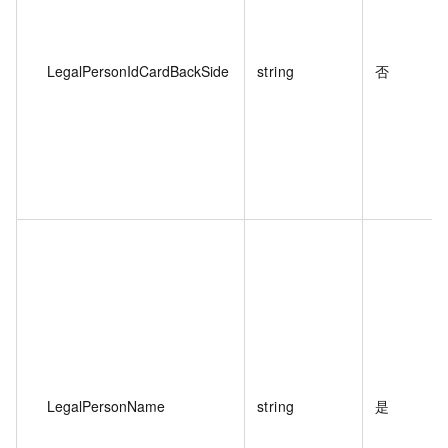
LegalPersonIdCardBackSide
string
否
LegalPersonName
string
是