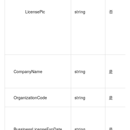
LicensePic
string
否
CompanyName
string
是
OrganizationCode
string
是
BussinessLicenseExpDate
string
是