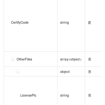
CertifyCode
string
是
OtherFiles
array<object>
否
object
否
LicensePic
string
否