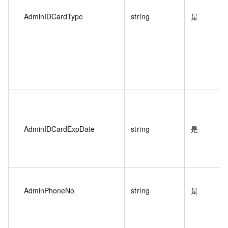
AdminIDCardType
string
是
AdminIDCardExpDate
string
是
AdminPhoneNo
string
是