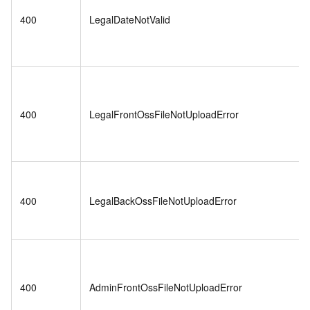
400
LegalDateNotValid
400
LegalFrontOssFileNotUploadError
400
LegalBackOssFileNotUploadError
400
AdminFrontOssFileNotUploadError