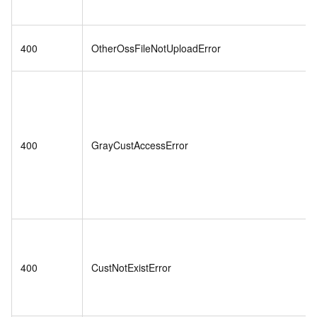
400
OtherOssFileNotUploadError
400
GrayCustAccessError
400
CustNotExistError