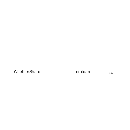
WhetherShare
boolean
是