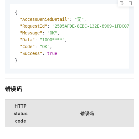
{
"AccessDeniedDetail"
:
"无"
,
"RequestId"
:
"25D5AFDE-8EBC-132E-8909-1FDC071DA\
"Message"
:
"OK"
,
"Data"
:
"1000****"
,
"Code"
:
"OK"
,
"Success"
:
true
}
错误码
HTTP
status
错误码
code