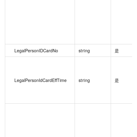
LegalPersonIDCardNo
string
是
LegalPersonIdCardEffTime
string
是