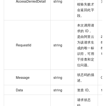
AccessDeniedDetail
string
无
校验失败才
会返回此字
段。
本次调用请
求的 ID，
是由阿里云
25
为该请求生
8E
RequestId
string
成的唯一标
89
识符，可用
1F
于排查和定
位问题。
状态码的描
Message
string
OK
述。
Data
string
资质 ID。
100
请求状态
码。