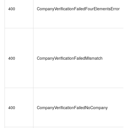
400
CompanyVerificationFailedFourElementsError
400
CompanyVerificationFailedMismatch
400
CompanyVerificationFailedNoCompany