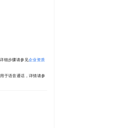
t.diy 一步搞定创意建站
构建大模型应用的安全防护体系
通过自然语言交互简化开发流程,全栈开发支持
通过阿里云安全产品对 AI 应用进行安全防护
。详细步骤请参见
企业资质
应用于语音通话，详情请参