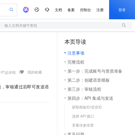
文档
备案
控制台
注册
登录
输入文档关键字查找
验
作计划
器
AI 活动
专业服务
服务伙伴合作计划
开发者社区
加入我们
服务平台百炼
阿里云 OPC 创新助力计划
本页导读
（1）
一站式生成采购清单，支持单品或批量购买
S
io：打造专属 AI 语音助手
S产品伙伴计划（繁花）
峰会
造的大模型服务与应用开发平台
轻量应用服务器
一句话生成原生可编辑精美 PPT 文稿
AI 生产力先锋
Al MaaS 服务伙伴赋能合作
域名
博文
Careers
至高可申请百万元
注意事项
性可伸缩的云计算服务
开启高性价比 AI 编程新体验
Qwen-Audio-3.0-Realtime 端到端实时语音角色扮演
输入一句话想法, 轻松生成专业的 PPT
先锋实践拓展 AI 生产力的边界
快速构建应用程序和网站，即刻迈出上云第一步
Token 补贴，五大权
计划
海大会
伙伴信用分合作计划
商标
问答
社会招聘
完整流程
益加速 OPC 成功
S
eek-V4-Pro
数字证书管理服务（原SSL证书）
一键部署幻兽帕鲁游戏服务器
飞天发布时刻
HOT
划
备案
电子书
校园招聘
第一步：完成账号与资质准备
pSeek-V4-Pro
视频创作，一键激活电商全链路生产力
全托管，含MySQL、PostgreSQL、SQL Server、MariaDB多引擎
实现全站HTTPS，呈现可信的WEB访问
一键购买专属联机服务器，轻松开启游戏
所见，即是所愿
我的收藏
产品详情
更多支持
划
公司注册
镜像站
第二步：创建语音模板
视频生成
语音识别与合成
专属 QwenPaw
短信服务
漫剧工坊：一站式动画创作平台
AI 实训营
HOT
板，审核通过后即可发送语
合作伙伴培训与认证
第三步：审核流程
划
上云迁移
的智能体编程平台
站生成，高效打造优质广告素材
从聊天伙伴进化为能主动干活的本地数字员工
快速生产连贯的高质量长漫剧
从基础到进阶，Agent 创客手把手教你
国内短信简单易用，安全可靠，秒级触达，全球覆盖200+国家和地区。
e-1.1-T2V
Qwen3-TTS-Flash
lScope
我要反馈
查询合作伙伴
第四步：API 集成与发送
畅细腻的高质量视频
离线语音合成大模型，多语言方言自适应，低延迟高稳定
n Alibaba Cloud ISV 合作
代维服务
olarDB
建企业门户网站
大数据开发治理平台 DataWorks
10 分钟搭建微信、支付宝小程序
获取模板ID/语音ID
创新加速
ope
登录合作伙伴管理后台
我要建议
站，无忧落地极速上线
以可视化方式快速构建移动和 PC 门户网站
100%兼容MySQL、PostgreSQL，兼容Oracle，支持集中和分布式
高效部署网站，快速应用到小程序
Data Agent 驱动的一站式 Data+AI 开发治理平台
e-1.1-I2V
Cosyvoice-V3-Flash
选择 API 接口
安全
畅自然，细节丰富
高表现力语音合成大模型，语音克隆听感自然
我要投诉
上云场景组合购
伴
变量传参排查
边界网络安全防护产品
漫剧创作，剧本、分镜、视频高效生成
覆盖90%+业务场景，专享组合折扣价
2V
VPN
Fun-ASR
常见问题
。