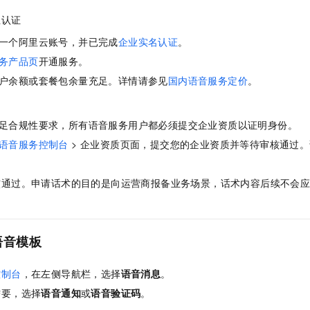
一个 AI 助手
即刻拥有 DeepSeek-R1 满血版
超强辅助，Bol
业认证
在企业官网、通讯软件中为客户提供 AI 客服
多种方案随心选，轻松解锁专属 DeepSeek
一个阿里云账号，并已完成
企业实名认证
。
务产品页
开通服务。
户余额或套餐包余量充足。详情请参见
国内语音服务定价
。
足合规性要求，所有语音服务用户都必须提交企业资质以证明身份。
语音服务控制台
> 企业资质页面，提交您的企业资质并等待审核通过
核通过。申请话术的目的是向运营商报备业务场景，话术内容后续不会
语音模板
控制台
，在左侧导航栏，选择
语音消息
。
需要，选择
语音通知
或
语音验证码
。