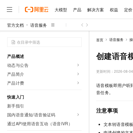
大模型
产品
解决方案
权益
定价
官方文档
语音服务
大模型
产品
解决方案
权益
定价
云市场
伙伴
服务
了解阿里云
精选产品
精选解决方案
普惠上云
产品定价
精选商城
成为销售伙伴
售前咨询
为什么选择阿里云
千问AI平台
语音服务
操
首页
了解云产品的定价详情
大模型服务平台百炼
千问办公，解锁你的工作
普惠上云 官方力荐
分销伙伴
在线服务
网站建设
什么是云计算
大
大模型服务与应用平台
企业级Agent产品，直接
云服务器38元/年起，超
创建语音
产品概述
咨询伙伴
多端小程序
技术领先
云上成本管理
售后服务
千问大模型
Agency Agents：拥
官方推荐返现计划
大模型
动态与公告
大模型
精选产品
精选解决方案
Salesforce 国际版订阅
稳定可靠
管理和优化成本
多元化、高性能、安全可靠
推荐新用户得奖励，单订单
更新时间：
2026-08-04
销售伙伴合作计划
产品简介
自助服务
友盟天域
安全合规
人工智能与机器学习
AI
文本生成
无影云电脑
HappyHorse 打造一
云工开物
产品计费
语音模板即用户听
无影生态合作计划
在线服务
观测云
分析师报告
随时随地安全接入的云上超
高校专属算力普惠，学生认
计算
互联网应用开发
Qwen3.8-Max
音任务。
HOT
Salesforce On Alibaba C
工单服务
快速入门
智能体时代全能旗舰模型
Tuya 物联网平台阿里云
研究报告与白皮书
云解析DNS
快速拥有专属 OpenClaw
Consulting Partner 合
大数据
容器
新手指引
免费试用
短信专区
注意事项
蓝凌 OA
Qwen3.7-Plus
AI 大模型销售与服务生
国内语音通知/语音验证码
现代化应用
存储
天池大赛
能看、能想、能动手的多模
云原生大数据计算服务 Max
解决方案免费试用 新老
电子合同
通过API使用语音互动（语音IVR）
文本转语音模
面向分析的企业级SaaS模
最高领取价值200元试用
安全
网络与CDN
AI 算法大赛
Qwen3-VL-Plus
畅捷通
申请创建的文