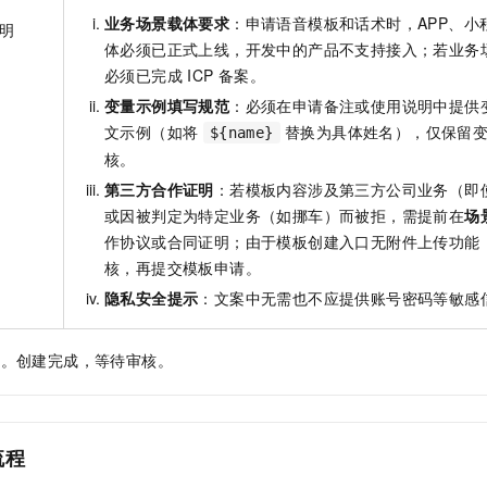
业务场景载体要求
：申请语音模板和话术时，APP、小
明
体必须已正式上线，开发中的产品不支持接入；若业务
必须已完成 ICP 备案。
变量示例填写规范
：必须在申请备注或使用说明中提供
文示例（如将
替换为具体姓名），仅保留变
${name}
核。
第三方合作证明
：若模板内容涉及第三方公司业务（即
或因被判定为特定业务（如挪车）而被拒，需提前在
场
作协议或合同证明；由于模板创建入口无附件上传功能
核，再提交模板申请。
隐私安全提示
：文案中无需也不应提供账号密码等敏感
定
。创建完成，等待审核。
流程