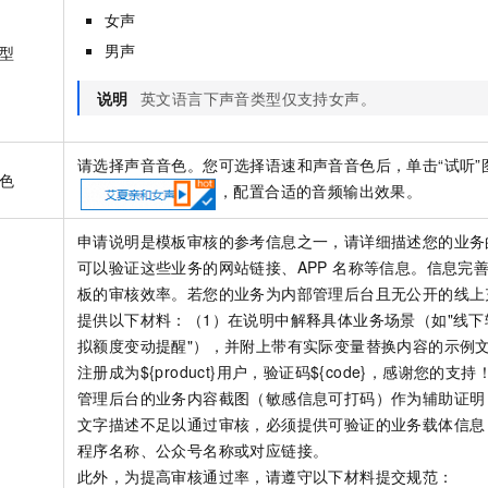
女声
男声
型
说明
英文语言下声音类型仅支持女声。
请选择声音音色。您可选择语速和声音音色后，单击“试听”
色
，配置合适的音频输出效果。
申请说明是模板审核的参考信息之一，请详细描述您的业务
可以验证这些业务的网站链接、APP 名称等信息。信息完
板的审核效率。若您的业务为内部管理后台且无公开的线上
提供以下材料：（1）在说明中解释具体业务场景（如"线下
拟额度变动提醒"），并附上带有实际变量替换内容的示例文
注册成为${product}用户，验证码${code}，感谢您的支
管理后台的业务内容截图（敏感信息可打码）作为辅助证明
文字描述不足以通过审核，必须提供可验证的业务载体信息，如
程序名称、公众号名称或对应链接。
此外，为提高审核通过率，请遵守以下材料提交规范：