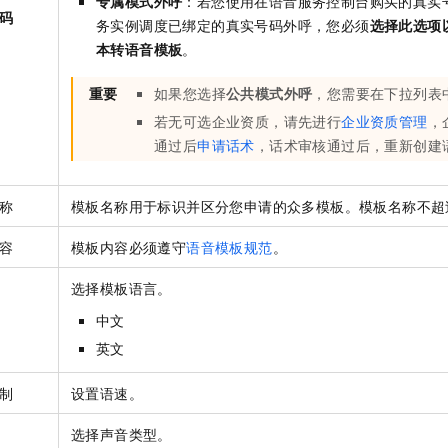
专属模式外呼
：若您使用在语音服务控制台购买的真实
码
务实例调度已绑定的真实号码外呼，您必须
选择此选项
本转语音模板
。
重要
如果您选择
公共模式外呼
，您需要在下拉列表
若无可选企业资质，请先进行
企业资质管理
，
通过后
申请话术
，话术审核通过后，重新创建
称
模板名称用于标识并区分您申请的众多模板。模板名称不超
容
模板内容必须遵守
语音模板规范
。
选择模板语言。
中文
英文
制
设置语速。
选择声音类型。