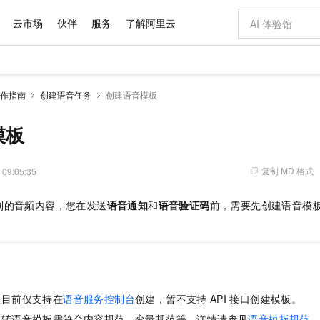
云市场
伙伴
服务
了解阿里云
AI 特惠
数据与 API
成为产品伙伴
企业增值服务
最佳实践
价格计算器
AI 场景体
基础软件
产品伙伴合
阿里云认证
市场活动
配置报价
大模型
作指南
创建语音任务
创建语音模板
自助选配和估算价格
新方式
域名与网站
睿译宝，AI翻译排版一步到位
智启 AI 普惠权益
产品生态集成认证中心
企业支持计划
云上春晚
千问官方 MaaS 平台，为开发者和 Agent 而生，新用户赠送 1 亿 + tokens 额度
云服务器 EC
Qwen Aud
AI Coding
阿里云Maa
2026 阿里云
为企业打
数据集
Windows
大模型认证
模型
NEW
NEW
交付可用成果
值低价云产品抢先购
提供智能易用的域名与建站服务
上传文档即自动完成翻译和格式还原
至高享 1亿+免费 tokens，加速 Al 应用落地
安全可靠、弹
智能编程，一键
模板
产品生态伙伴
专家技术服务
云上奥运之旅
弹性计算合作
阿里云中企出
手机三要素
宝塔 Linux
全部认证
价格优势
有专属领域专家
对象存储 OSS
GLM-5.2：长任务时代开源旗舰模型
阿里云 OPC 创新助力计划
云数据库 RD
即刻拥有 DeepS
AI 电商营销
产品生态伙伴工作台
企业增值服务台
云栖战略参考
云存储合作计
云栖大会
身份实名认证
CentOS
训练营
推动算力普惠，释放技术红利
的大模型服务
最高返9万
多领域专家智能体,一键组建 AI 虚拟交付团队
至高百万元 Token 补贴，加速一人公司成长
稳定、安全、高性价比、高性能的云存储服务
真正可用的 1M 上下文,一次完成代码全链路开发
轻松解锁专属 Dee
从图文生成到
复制 MD 格式
 09:05:35
云上的中国
数据库合作计
活动全景
短信
Docker
图片和
站式影视创作平台
人工智能平台 PAI
Hermes Agent，打造自进化智能体
Token Plan 模型订阅计划
Qoder
5 分钟轻松部署
AI 广告创作
企业成长
大模型
NEW
信息公告
到的音频内容，您在发送
语音通知
和
语音验证码
前，需要先创建语音模
看见新力量
云网络合作计
OCR 文字识别
JAVA
级电脑
证享300元代金券
可视化编排打通从文字构思到成片全链路闭环
一站式AI开发、训练和推理服务
自主进化，持久记忆，越用越聪明
Qwen3.8-Max 首发尝鲜，限时加量 10 倍，夜间低至2折
面向真实软件
图文、视频一
Kimi-K3
HappyHors
NEW
魔搭 Mode
loud
服务实践
官网公告
Kimi 最新旗舰模型，长程编程与推理利器
让文字生成流
金融模力时刻
Salesforce O
版
发票查验
全能环境
Qoder CN
Claude Code + GStack 打造工程团队
千问办公，限时限量积分加倍
云原生数据库 P
低代码高效构
AI 建站
NEW
作计划
计划
创新中心
魔搭 ModelSc
健康状态
让AI从“聊天伙伴”进化为能干活的“数字员工”
覆盖公网/内网、递归/权威、移动APP等全场景解析服务
安装技能 GStack，拥有专属 AI 工程团队
你的AI工作搭子，覆盖日常办公高频场景
基于千问大模型等，支持代码智能生成、研发智能问答
0 代码专业建
客户案例
天气预报查询
操作系统
Deepseek-v4-pro
HappyHors
态合作计划
态智能体模型
旗舰 MoE 大模型，百万上下文与顶尖推理能力
图生视频，流
Compute
同享
容器服务 Kubernetes 版 ACK
万小智 AI 建站低至 15元/月
云防火墙
AI 短剧/漫剧
快递物流查询
WordPress
成为服务伙
高校合作
板目前仅支持在
语音服务控制台
创建，暂不支持
API
接口创建模板。
式云数据仓库
点，立即开启云上创新
提供一站式管理容器应用的 K8s 服务
送.CN域名，送备案服务码
云原生的云上
AI助力短剧
GLM-5.2
Wan2.7-T
Ubuntu
本转语音模板需符合内容规范、变量规范等，详情请参见
语音模板规范