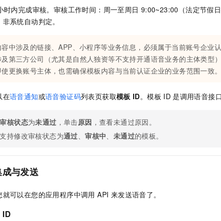
小时内完成审核。审核工作时间：周一至周日
9:00~23:00（法定
，非系统自动判定。
内容中涉及的链接、APP、小程序等业务信息，必须属于当前账号企业
涉及第三方公司（尤其是自然人独资等不支持开通语音业务的主体类型
即使更换账号主体，也需确保模板内容与当前认证企业的业务范围一致
以在
语音通知
或
语音验证码
列表页获取
模板
ID
。模板
ID
是调用语音接
审核状态
为
未通过
，单击
原因
，查看未通过原因。
支持修改审核状态为
通过
、
审核中
、
未通过
的模板。
 集成与发送
就可以在您的应用程序中调用 API 来发送语音了。
音
ID