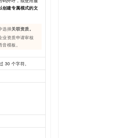
号码外呼，或使用服
以创建专属模式的文
中选择
关联资质
。
企业资质申请审核
语音模板。
过
30
个字符。