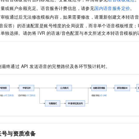
服务生态伙伴
视觉 Coding、空间感知、多模态思考等全面升级
1M上下文，专为长程任务能力而生
云工开物
企业应用
Night Plan 支持 Qwen 3.8-Max
AI 办公
NEW
余量或账户余额充足。语音服务计费信息，请参见
国内语音服务定价
。
Red Hat
30+ 款产品免费体验
夜间 5 折，Qwen/Meoo/TokenPlan 客户专享
AI智能应用
科研合作
板审核通过后无法修改模板内容，如果需要修改，请重新创建文本转语
ERP
堂（旗舰版）
SUSE
智能客服
语音应答）的语速配置是账号维度的全局设置，而非单个语音模板维度；I
AI 应用构建
大模型原生
CRM
2个月
自动承接线索
单独选择。请勿将 IVR 的语速/音色配置与本文所述文本转语音模板的
建站小程序
Qoder
大模型服务平台百炼-应用模版
OA 办公系统
HOT
NEW
面向真实软件
个人版上线、团队版降价；千问3.8-Max首发发尝鲜
丰富多元化的应用模版和解决方案
力提升
财税管理
模板建站
万有无界
大模型服务平台百炼-智能体
400电话
定制建站
最终通过 API 发送语音的完整路径及各环节预计耗时。
的模型效果
灵活可视化地构建企业级 Agent
方案
广告营销
模板小程序
秒悟
人工智能平台 PAI
定制小程序
云端极速 AI 
新一代 AI 视频生成模型，深度适配广告营销等场景
AI Native 的算法工程平台，一站式完成建模、训练、推理服务部署
APP 开发
建站系统
AI 应用
10分钟微调：让0.6B模型媲美235B模型
多模态数据信
依托云原生高可用架构,实现Dify私有化部署
用1%尺寸在特定领域达到大模型90%以上效果
账号与资质准备