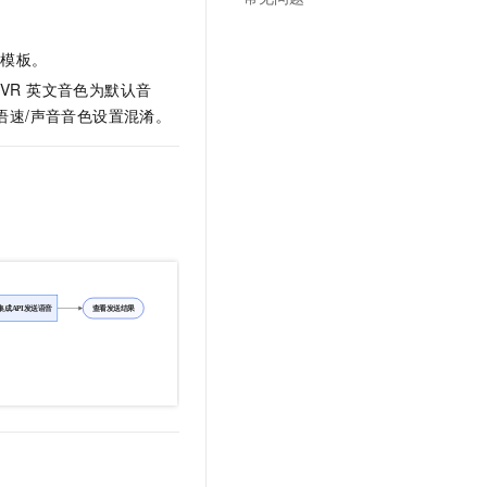
文戏情感细腻自然，动作戏激烈拳拳到肉，实现更强表演能力
支持中英文自由切换，具备更强的噪声鲁棒性
云聚AI 严选权益
SSL 证书
，一键激活高效办公新体验
精选AI产品，从模型到应用全链提效
音模板。
堡垒机
AI 用量加速计划
VR 英文音色为默认音
应用
防火墙
、识别商机，让客服更高效、服务更出色。
新老同享，达量后返
语速/声音音色设置混淆。
千问办公
主机安全
NEW
的智能体编程平台
一站式AI生产力平台
AI 应用及服务市场
伶鹊
企业级人与Agent协作平台，接入和调度多个数字员工
智能客服平台，对话机器人、对话分析、智能外呼
AI 应用
大模型服务平台百炼 - 全妙
大模型
应用创作平台
多模态内容创作工具，已接入 DeepSeek
自然语言处理
数据标注
机器学习
息提取
与 AI 智能体进行实时音视频通话
从文本、图片、视频中提取结构化的属性信息
构建支持视频理解的 AI 音视频实时通话应用