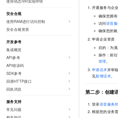
使用动态IVR实现呼转
10 分钟在聊天系统中增加
专有云
开通服务与企
安全合规
确保您拥有
使用RAM进行访问控制
访问
语音服
安全合规资质
确保您的账
申请企业资质
开发参考
目的：为满
集成概览
操作：前往
API参考
管理
。
API错误码
申请话术
并审
SDK参考
见
新增话术
。
回调HTTP接口
回执消息
第二步：创建
服务支持
登录
语音服务
常见问题
根据您的业务
相关协议