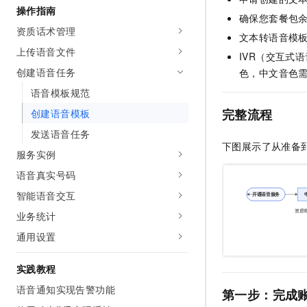
操作指南
AI 产品 免费试用
网络
安全
云开发大赛
确保您套餐包
Tableau 订阅
1亿+ 大模型 tokens 和 
资质话术管理
文本转语音模
可观测
入门学习赛
中间件
AI空中课堂在线直播课
上传语音文件
140+云产品 免费试用
IVR（交互式
大模型服务
上云与迁云
产品新客免费试用，最长1
数据库
创建语音任务
色，中文音色需
生态解决方案
千问AI平台-Token Plan
语音模板规范
企业出海
大模型ACA认证体验
大数据计算
助力企业全员 AI 认知与能
完整流程
创建语音模板
行业生态解决方案
政企业务
媒体服务
千问AI平台-模型体验
发送语音任务
开发者生态解决方案
下图展示了从准备到
在线体验全尺寸、多种模态
服务实例
企业服务与云通信
AI 开发和 AI 应用解决
Happy 系列大模型
语音真实号码
域名与网站
智能语音交互
终端用户计算
业务统计
通用设置
Serverless
大模型解决方案
开发工具
实践教程
快速部署 Dify，高效搭建 
语音通知实现告警功能
第一步：完成
迁移与运维管理