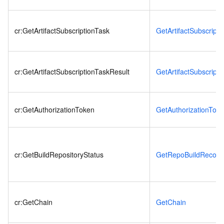
cr:GetArtifactSubscriptionTask
GetArtifactSubscripti
cr:GetArtifactSubscriptionTaskResult
GetArtifactSubscript
cr:GetAuthorizationToken
GetAuthorizationTok
cr:GetBuildRepositoryStatus
GetRepoBuildRecord
cr:GetChain
GetChain