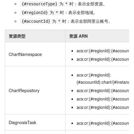
为
时：表示全部资源。
{#resourceType}
*
为
时：表示全部地域。
{#regionId}
*
为
时：表示全部阿里云账号。
{#accountId}
*
资源类型
资源
ARN
acs:cr:{#regionId}:{#accountId
ChartNamespace
acs:cr:{#regionId}:{#account
acs:cr:{#regionId}:
{#accountId}:chart/{#Instan
ChartRepository
acs:cr:{#regionId}:{#accountId}
acs:cr:{#regionId}:{#accountId
acs:cr:{#regionId}:{#accountI
DiagnosisTask
acs:cr:{#regionId}:{#accountId