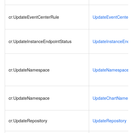
cr:UpdateEventCenterRule
UpdateEventCenterR
cr:UpdateInstanceEndpointStatus
UpdateInstanceEndpo
cr:UpdateNamespace
UpdateNamespace
cr:UpdateNamespace
UpdateChartNamesp
cr:UpdateRepository
UpdateRepository