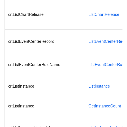
cr:ListChartRelease
ListChartRelease
cr:ListEventCenterRecord
ListEventCenterReco
cr:ListEventCenterRuleName
ListEventCenterRul
cr:ListInstance
ListInstance
cr:ListInstance
GetInstanceCount