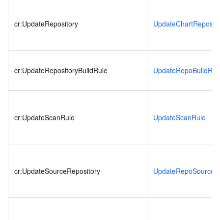
cr:UpdateRepository
UpdateChartReposito
cr:UpdateRepositoryBuildRule
UpdateRepoBuildRul
cr:UpdateScanRule
UpdateScanRule
cr:UpdateSourceRepository
UpdateRepoSource