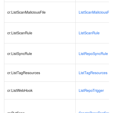
cr:ListScanMaliciousFile
ListScanMaliciousFil
cr:ListScanRule
ListScanRule
cr:ListSyncRule
ListRepoSyncRule
cr:ListTagResources
ListTagResources
cr:ListWebHook
ListRepoTrigger