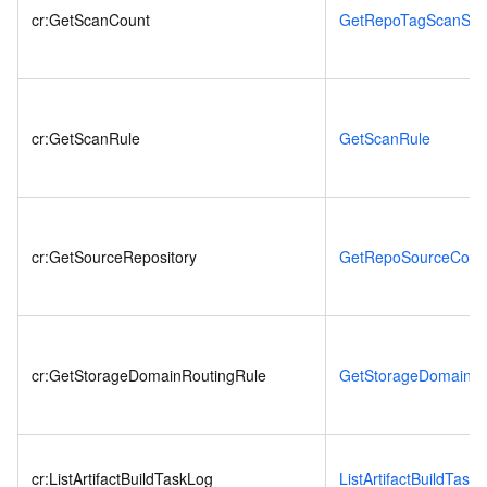
cr:GetScanCount
GetRepoTagScanSu
cr:GetScanRule
GetScanRule
cr:GetSourceRepository
GetRepoSourceCod
cr:GetStorageDomainRoutingRule
GetStorageDomainRo
cr:ListArtifactBuildTaskLog
ListArtifactBuildTask