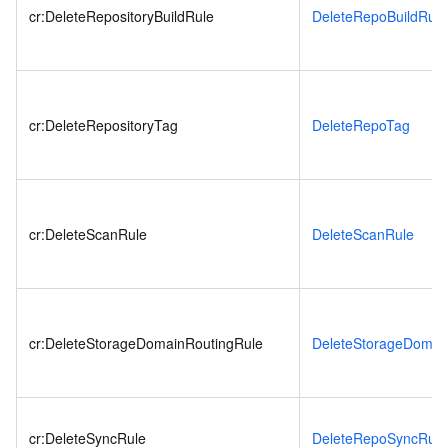
cr:DeleteRepositoryBuildRule
DeleteRepoBuildRule
cr:DeleteRepositoryTag
DeleteRepoTag
cr:DeleteScanRule
DeleteScanRule
cr:DeleteStorageDomainRoutingRule
DeleteStorageDomai
cr:DeleteSyncRule
DeleteRepoSyncRule