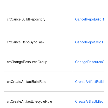
cr:CancelBuildRepository
CancelRepoBuildRec
cr:CancelRepoSyncTask
CancelRepoSyncTas
cr:ChangeResourceGroup
ChangeResourceGro
cr:CreateArtifactBuildRule
CreateArtifactBuildRu
cr:CreateArtifactLifecycleRule
CreateArtifactLifecyc