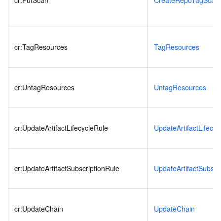
cr:PutScan
CreateRepoTagScan
cr:TagResources
TagResources
cr:UntagResources
UntagResources
cr:UpdateArtifactLifecycleRule
UpdateArtifactLifecyc
cr:UpdateArtifactSubscriptionRule
UpdateArtifactSubscr
cr:UpdateChain
UpdateChain