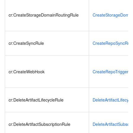
cr:CreateStorageDomainRoutingRule
CreateStorageDomai
cr:CreateSyncRule
CreateRepoSyncRul
cr:CreateWebHook
CreateRepoTrigger
cr:DeleteArtifactLifecycleRule
DeleteArtifactLifecyc
cr:DeleteArtifactSubscriptionRule
DeleteArtifactSubscri