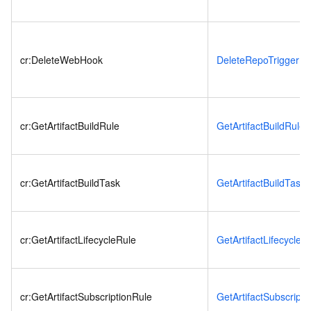
cr:DeleteWebHook
DeleteRepoTrigger
cr:GetArtifactBuildRule
GetArtifactBuildRule
cr:GetArtifactBuildTask
GetArtifactBuildTask
cr:GetArtifactLifecycleRule
GetArtifactLifecycleR
cr:GetArtifactSubscriptionRule
GetArtifactSubscripti