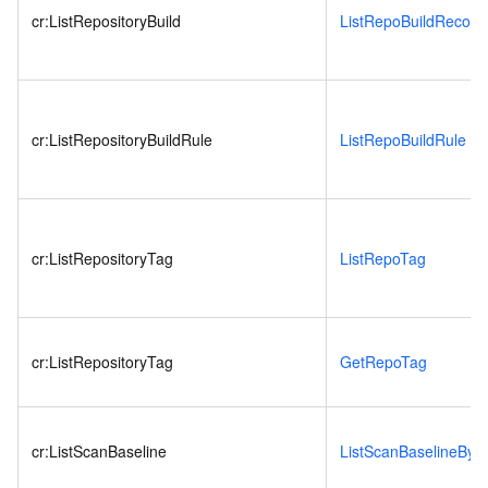
cr:ListRepositoryBuild
ListRepoBuildRecord
cr:ListRepositoryBuildRule
ListRepoBuildRule
cr:ListRepositoryTag
ListRepoTag
cr:ListRepositoryTag
GetRepoTag
cr:ListScanBaseline
ListScanBaselineByT