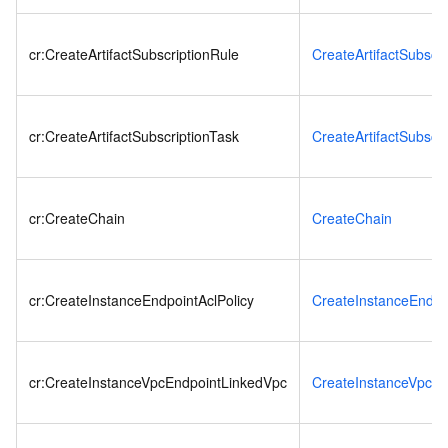
cr:CreateArtifactSubscriptionRule
CreateArtifactSubscri
cr:CreateArtifactSubscriptionTask
CreateArtifactSubscri
cr:CreateChain
CreateChain
cr:CreateInstanceEndpointAclPolicy
CreateInstanceEndpoi
cr:CreateInstanceVpcEndpointLinkedVpc
CreateInstanceVpcEn