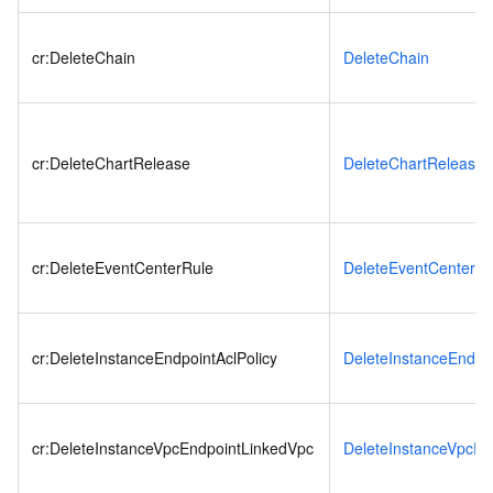
cr:DeleteChain
DeleteChain
cr:DeleteChartRelease
DeleteChartRelease
cr:DeleteEventCenterRule
DeleteEventCenterRu
cr:DeleteInstanceEndpointAclPolicy
DeleteInstanceEndpoi
cr:DeleteInstanceVpcEndpointLinkedVpc
DeleteInstanceVpcEn