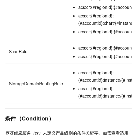
acs:cr:{#regionId}:{#accountI
acs:cr:{#regionId}:
{#accountId}:chart/{#Instan
acs:cr:{#regionId}:{#accountId
acs:cr:{#regionId}:{#accountId
ScanRule
acs:cr:{#regionId}:{#accountId
acs:cr:{#regionId}:
{#accountId}:instance/{#Insta
StorageDomainRoutingRule
acs:cr:{#regionId}:
{#accountId}:instance/{#Insta
条件（Condition）
容器镜像服务（cr）
未定义产品级别的条件关键字。如需查看适用