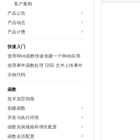
客户案例
AI 产品 免费试用
网络
安全
云开发大赛
Tableau 订阅
1亿+ 大模型 tokens 和 
产品公告
可观测
入门学习赛
中间件
AI空中课堂在线直播课
产品动态
140+云产品 免费试用
大模型服务
上云与迁云
产品计费
产品新客免费试用，最长1
数据库
生态解决方案
千问AI平台-Token Plan
企业出海
大模型ACA认证体验
大数据计算
快速入门
助力企业全员 AI 认知与能
行业生态解决方案
使用Web函数快速创建一个Web应用
政企业务
媒体服务
千问AI平台-模型体验
开发者生态解决方案
使用事件函数处理 OSS 文件上传事件
在线体验全尺寸、多种模态
企业服务与云通信
示例代码
AI 开发和 AI 应用解决
Happy 系列大模型
域名与网站
函数
终端用户计算
技术选型指南
创建函数
Serverless
大模型解决方案
开发与执行环境
开发工具
快速部署 Dify，高效搭建 
函数实例规格和弹性配置
迁移与运维管理
函数会话配置