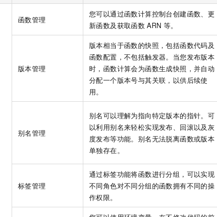
服务生态伙伴
视觉 Coding、空间感知、多模态思考等全面升级
1M上下文，专为长程任务能力而生
云工开物
企业应用
Night Plan 支持 Qwen 3.8-Max
AI 办公
NEW
您可以通过函数计算控制台创建函数、更
Red Hat
30+ 款产品免费体验
夜间 5 折，Qwen/Meoo/TokenPlan 客户专享
AI智能应用
函数管理
科研合作
新函数及获取函数
ARN
等。
ERP
堂（旗舰版）
SUSE
智能客服
AI 应用构建
大模型原生
版本相当于函数的快照，包括函数代码及
CRM
2个月
自动承接线索
函数配置，不包括触发器。当您发布版本
建站小程序
Qoder
大模型服务平台百炼-应用模版
OA 办公系统
HOT
NEW
版本管理
时，函数计算会为函数生成快照，并自动
面向真实软件
个人版上线、团队版降价；千问3.8-Max首发发尝鲜
丰富多元化的应用模版和解决方案
力提升
分配一个版本号与其关联，以供后续使
财税管理
模板建站
用。
万有无界
大模型服务平台百炼-智能体
400电话
定制建站
的模型效果
灵活可视化地构建企业级 Agent
方案
广告营销
模板小程序
别名可以理解为指向特定版本的指针。可
秒悟
人工智能平台 PAI
以利用别名来轻松实现发布、回滚以及灰
定制小程序
别名管理
云端极速 AI 
新一代 AI 视频生成模型，深度适配广告营销等场景
AI Native 的算法工程平台，一站式完成建模、训练、推理服务部署
度发布等功能。别名无法脱离函数或版本
APP 开发
单独存在。
建站系统
通过标签功能将函数进行分组，可以实现
标签管理
不同角色对不同分组的函数拥有不同的操
AI 应用
10分钟微调：让0.6B模型媲美235B模型
多模态数据信
作权限。
依托云原生高可用架构,实现Dify私有化部署
用1%尺寸在特定领域达到大模型90%以上效果