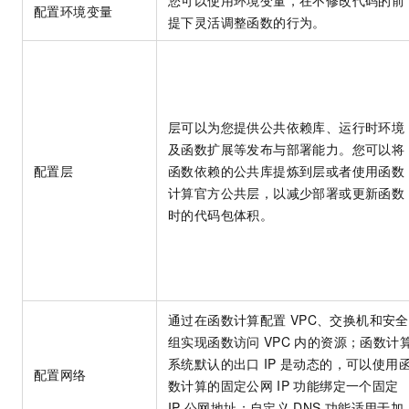
您可以使用环境变量，在不修改代码的前
一个 AI 助手
即刻拥有 DeepSeek-R1 满血版
超强辅助，Bol
配置环境变量
提下灵活调整函数的行为。
在企业官网、通讯软件中为客户提供 AI 客服
多种方案随心选，轻松解锁专属 DeepSeek
层可以为您提供公共依赖库、运行时环境
及函数扩展等发布与部署能力。您可以将
配置层
函数依赖的公共库提炼到层或者使用函数
计算官方公共层，以减少部署或更新函数
时的代码包体积。
通过在函数计算配置
VPC、交换机和安全
组实现函数访问
VPC
内的资源；函数计
系统默认的出口
IP
是动态的，可以使用
配置网络
数计算的固定公网
IP
功能绑定一个固定
IP
公网地址；自定义
DNS
功能适用于加