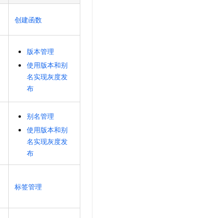
文戏情感细腻自然，动作戏激烈拳拳到肉，实现更强表演能力
支持中英文自由切换，具备更强的噪声鲁棒性
云聚AI 严选权益
SSL 证书
，一键激活高效办公新体验
精选AI产品，从模型到应用全链提效
创建函数
堡垒机
AI 用量加速计划
应用
防火墙
、识别商机，让客服更高效、服务更出色。
新老同享，达量后返
版本管理
千问办公
主机安全
NEW
使用版本和别
的智能体编程平台
一站式AI生产力平台
名实现灰度发
布
AI 应用及服务市场
伶鹊
企业级人与Agent协作平台，接入和调度多个数字员工
智能客服平台，对话机器人、对话分析、智能外呼
AI 应用
别名管理
大模型服务平台百炼 - 全妙
大模型
使用版本和别
应用创作平台
多模态内容创作工具，已接入 DeepSeek
名实现灰度发
自然语言处理
布
数据标注
机器学习
标签管理
息提取
与 AI 智能体进行实时音视频通话
从文本、图片、视频中提取结构化的属性信息
构建支持视频理解的 AI 音视频实时通话应用