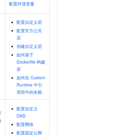
t.diy 一步搞定创意建站
构建大模型应用的安全防护体系
配置环境变量
通过自然语言交互简化开发流程,全栈开发支持
通过阿里云安全产品对 AI 应用进行安全防护
配置自定义层
配置官方公共
层
创建自定义层
如何基于
Dockerfile
构建
层
如何在
Custom
Runtime
中引
用层中的依赖
配置自定义
算
DNS
函
配置网络
配置固定公网