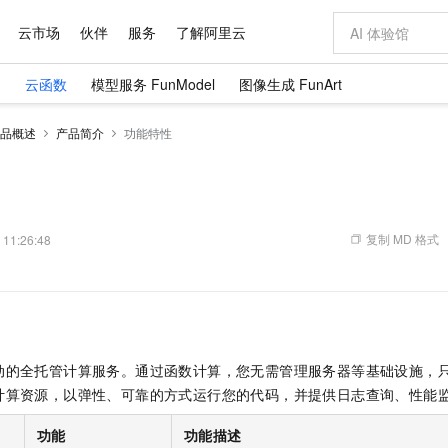
云市场
伙伴
服务
了解阿里云
）
云函数
模型服务 FunModel
图像生成 FunArt
AI 特惠
数据与 API
成为产品伙伴
企业增值服务
最佳实践
价格计算器
AI 场景体
基础软件
产品伙伴合
阿里云认证
市场活动
配置报价
大模型
品概述
产品简介
功能特性
自助选配和估算价格
新方式
域名与网站
睿译宝，AI翻译排版一步到位
智启 AI 普惠权益
产品生态集成认证中心
企业支持计划
云上春晚
千问官方 MaaS 平台，为开发者和 Agent 而生，新用户赠送 1 亿 + tokens 额度
云服务器 EC
Qwen Aud
AI Coding
阿里云Maa
2026 阿里云
为企业打
数据集
Windows
大模型认证
模型
NEW
NEW
交付可用成果
值低价云产品抢先购
提供智能易用的域名与建站服务
上传文档即自动完成翻译和格式还原
至高享 1亿+免费 tokens，加速 Al 应用落地
安全可靠、弹
智能编程，一键
产品生态伙伴
专家技术服务
云上奥运之旅
弹性计算合作
阿里云中企出
手机三要素
宝塔 Linux
全部认证
价格优势
有专属领域专家
对象存储 OSS
GLM-5.2：长任务时代开源旗舰模型
阿里云 OPC 创新助力计划
云数据库 RD
即刻拥有 DeepS
AI 电商营销
产品生态伙伴工作台
企业增值服务台
云栖战略参考
云存储合作计
云栖大会
身份实名认证
CentOS
训练营
推动算力普惠，释放技术红利
的大模型服务
最高返9万
多领域专家智能体,一键组建 AI 虚拟交付团队
至高百万元 Token 补贴，加速一人公司成长
稳定、安全、高性价比、高性能的云存储服务
真正可用的 1M 上下文,一次完成代码全链路开发
轻松解锁专属 Dee
从图文生成到
复制 MD 格式
 11:26:48
云上的中国
数据库合作计
活动全景
短信
Docker
图片和
站式影视创作平台
人工智能平台 PAI
Hermes Agent，打造自进化智能体
Token Plan 模型订阅计划
Qoder
5 分钟轻松部署
AI 广告创作
企业成长
大模型
NEW
信息公告
看见新力量
云网络合作计
OCR 文字识别
JAVA
级电脑
证享300元代金券
可视化编排打通从文字构思到成片全链路闭环
一站式AI开发、训练和推理服务
自主进化，持久记忆，越用越聪明
Qwen3.8-Max 首发尝鲜，限时加量 10 倍，夜间低至2折
面向真实软件
图文、视频一
Kimi-K3
HappyHors
NEW
魔搭 Mode
loud
服务实践
官网公告
Kimi 最新旗舰模型，长程编程与推理利器
让文字生成流
金融模力时刻
Salesforce O
版
发票查验
全能环境
Qoder CN
Claude Code + GStack 打造工程团队
千问办公，限时限量积分加倍
云原生数据库 P
低代码高效构
AI 建站
NEW
作计划
计划
创新中心
魔搭 ModelSc
健康状态
让AI从“聊天伙伴”进化为能干活的“数字员工”
覆盖公网/内网、递归/权威、移动APP等全场景解析服务
安装技能 GStack，拥有专属 AI 工程团队
你的AI工作搭子，覆盖日常办公高频场景
基于千问大模型等，支持代码智能生成、研发智能问答
0 代码专业建
客户案例
动的全托管计算服务。通过函数计算，您无需管理服务器等基础设施，
天气预报查询
操作系统
Deepseek-v4-pro
HappyHors
态合作计划
计算资源，以弹性、可靠的方式运行您的代码，并提供日志查询、性能
态智能体模型
旗舰 MoE 大模型，百万上下文与顶尖推理能力
图生视频，流
Compute
同享
容器服务 Kubernetes 版 ACK
万小智 AI 建站低至 15元/月
云防火墙
AI 短剧/漫剧
快递物流查询
WordPress
成为服务伙
高校合作
式云数据仓库
点，立即开启云上创新
提供一站式管理容器应用的 K8s 服务
送.CN域名，送备案服务码
云原生的云上
AI助力短剧
GLM-5.2
Wan2.7-T
功能
功能描述
Ubuntu