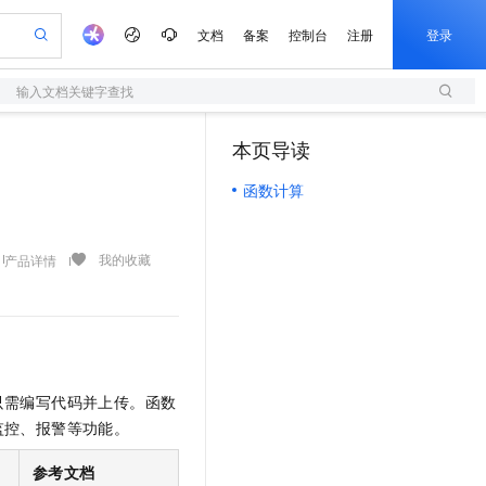
文档
备案
控制台
注册
登录
输入文档关键字查找
验
作计划
器
AI 活动
专业服务
服务伙伴合作计划
开发者社区
加入我们
服务平台百炼
阿里云 OPC 创新助力计划
本页导读
（1）
一站式生成采购清单，支持单品或批量购买
S
io：打造专属 AI 语音助手
S产品伙伴计划（繁花）
峰会
造的大模型服务与应用开发平台
轻量应用服务器
一句话生成原生可编辑精美 PPT 文稿
AI 生产力先锋
Al MaaS 服务伙伴赋能合作
域名
博文
Careers
至高可申请百万元
函数计算
性可伸缩的云计算服务
开启高性价比 AI 编程新体验
Qwen-Audio-3.0-Realtime 端到端实时语音角色扮演
输入一句话想法, 轻松生成专业的 PPT
先锋实践拓展 AI 生产力的边界
快速构建应用程序和网站，即刻迈出上云第一步
Token 补贴，五大权
计划
海大会
伙伴信用分合作计划
商标
问答
社会招聘
益加速 OPC 成功
S
eek-V4-Pro
数字证书管理服务（原SSL证书）
一键部署幻兽帕鲁游戏服务器
飞天发布时刻
HOT
划
备案
电子书
校园招聘
pSeek-V4-Pro
视频创作，一键激活电商全链路生产力
全托管，含MySQL、PostgreSQL、SQL Server、MariaDB多引擎
实现全站HTTPS，呈现可信的WEB访问
一键购买专属联机服务器，轻松开启游戏
所见，即是所愿
我的收藏
产品详情
更多支持
划
公司注册
镜像站
视频生成
语音识别与合成
专属 QwenPaw
短信服务
漫剧工坊：一站式动画创作平台
AI 实训营
HOT
合作伙伴培训与认证
划
上云迁移
的智能体编程平台
站生成，高效打造优质广告素材
从聊天伙伴进化为能主动干活的本地数字员工
快速生产连贯的高质量长漫剧
从基础到进阶，Agent 创客手把手教你
国内短信简单易用，安全可靠，秒级触达，全球覆盖200+国家和地区。
e-1.1-T2V
Qwen3-TTS-Flash
lScope
我要反馈
查询合作伙伴
畅细腻的高质量视频
离线语音合成大模型，多语言方言自适应，低延迟高稳定
n Alibaba Cloud ISV 合作
代维服务
olarDB
建企业门户网站
大数据开发治理平台 DataWorks
10 分钟搭建微信、支付宝小程序
创新加速
ope
登录合作伙伴管理后台
我要建议
站，无忧落地极速上线
以可视化方式快速构建移动和 PC 门户网站
100%兼容MySQL、PostgreSQL，兼容Oracle，支持集中和分布式
高效部署网站，快速应用到小程序
Data Agent 驱动的一站式 Data+AI 开发治理平台
只需编写代码并上传。函数
e-1.1-I2V
Cosyvoice-V3-Flash
安全
监控、报警等功能。
畅自然，细节丰富
高表现力语音合成大模型，语音克隆听感自然
我要投诉
上云场景组合购
伴
边界网络安全防护产品
漫剧创作，剧本、分镜、视频高效生成
覆盖90%+业务场景，专享组合折扣价
2V
VPN
Fun-ASR
参考文档