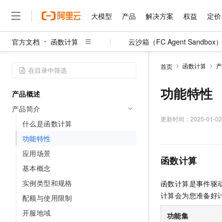
大模型
产品
解决方案
权益
定价
官方文档
函数计算
云沙箱（FC Agent Sandbox
大模型
产品
解决方案
权益
定价
云市场
伙伴
服务
了解阿里云
精选产品
精选解决方案
普惠上云
产品定价
精选商城
成为销售伙伴
售前咨询
为什么选择阿里云
千问AI平台
函数计算
产
首页
了解云产品的定价详情
大模型服务平台百炼
千问办公，解锁你的工作
普惠上云 官方力荐
分销伙伴
在线服务
网站建设
什么是云计算
大
大模型服务与应用平台
企业级Agent产品，直接
云服务器38元/年起，超
功能特性
产品概述
咨询伙伴
多端小程序
技术领先
云上成本管理
售后服务
千问大模型
Agency Agents：拥
官方推荐返现计划
大模型
产品简介
大模型
精选产品
精选解决方案
Salesforce 国际版订阅
稳定可靠
管理和优化成本
多元化、高性能、安全可靠
推荐新用户得奖励，单订单
更新时间：
2025-01-02
销售伙伴合作计划
什么是函数计算
自助服务
友盟天域
安全合规
人工智能与机器学习
AI
文本生成
无影云电脑
HappyHorse 打造一
云工开物
功能特性
无影生态合作计划
在线服务
观测云
分析师报告
随时随地安全接入的云上超
高校专属算力普惠，学生认
计算
互联网应用开发
应用场景
Qwen3.8-Max
HOT
函数计算
Salesforce On Alibaba C
工单服务
智能体时代全能旗舰模型
Tuya 物联网平台阿里云
研究报告与白皮书
基本概念
云解析DNS
快速拥有专属 OpenClaw
Consulting Partner 合
大数据
容器
免费试用
短信专区
实例类型和规格
函数计算是事件驱
蓝凌 OA
Qwen3.7-Plus
AI 大模型销售与服务生
现代化应用
存储
天池大赛
计算会为您准备好
能看、能想、能动手的多模
配额与使用限制
云原生大数据计算服务 Max
解决方案免费试用 新老
电子合同
面向分析的企业级SaaS模
最高领取价值200元试用
安全
开服地域
网络与CDN
AI 算法大赛
Qwen3-VL-Plus
功能集
畅捷通