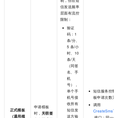
制，但在短
信发送频率
层面有流控
限制：
验证
码：1
条/分、
5
条/小
时、10
条/天
（同签
名、手
机
号），
单个手
短信服务控制
机号接
板申请次数无
收所有
调用
申请模板
正式模板
短信发
CreateSmsTe
时，
关联签
（通用模
送方验
接口：同一个