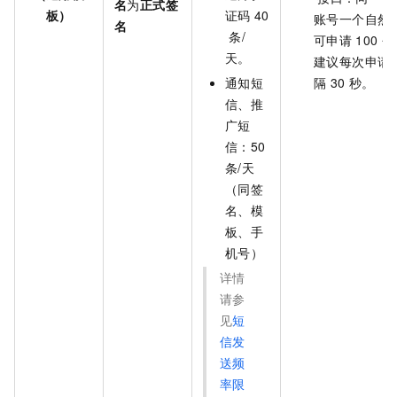
名
为
正式签
板）
证码
40
账号一个自然
名
条/
可申请
100
个
天。
建议每次申请
通知短
隔
30
秒。
信、推
广短
信：50
条/天
（同签
名、模
板、手
机号）
详情
请参
见
短
信发
送频
率限