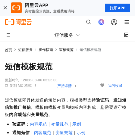
打开 APP
短信服务
短信服务
操作指南
审核规范
短信模板规范
首页
短信模板规范
更新时间：
2026-08-06 03:25:03
复制 MD 格式
我的收藏
产品详情
短信模板即具体发送的短信内容，模板类型支持
验证码
、
通知短
信
和
推广短信
。模板由模板变量和模板内容构成，您需要遵守模
板
内容规范
和
变量规范
。
验证码
：
内容规范
|
变量规范
|
示例
通知短信
：
内容规范
|
变量规范
|
示例