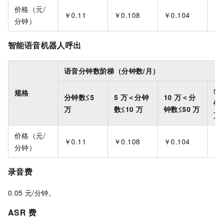
价格（元/
￥0.11
￥0.108
￥0.104
￥0
分钟）
智能语音机器人呼出
语音分钟数阶梯（分钟数/月）
50
规格
分钟数≤5
5
万＜分钟
10
万＜分
钟
万
数≤10
万
钟数≤50
万
万
价格（元/
￥0.11
￥0.108
￥0.104
￥0
分钟）
录音费
0.05
元/分钟。
ASR
费