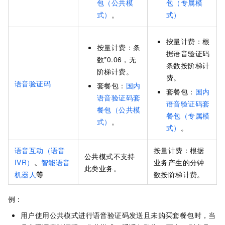
包（公共模
包（专属模
式）
。
式）
按量计费：根
按量计费：条
据语音验证码
数*0.06，无
条数按阶梯计
阶梯计费。
费。
语音验证码
套餐包：
国内
套餐包：
国内
语音验证码套
语音验证码套
餐包（公共模
餐包（专属模
式）
。
式）
。
语音互动（语音
按量计费：根据
公共模式不支持
IVR）
、
智能语音
业务产生的分钟
此类业务。
机器人
等
数按阶梯计费。
例：
用户使用公共模式进行语音验证码发送且未购买套餐包时，当