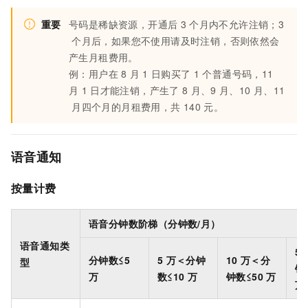
重要
号码是稀缺资源，开通后
3
个月内不允许注销；3
个月后，如果您不使用请及时注销，否则依然会
产生月租费用。
例：用户在
8
月
1
日购买了
1
个普通号码，11
月
1
日才能注销，产生了
8
月、9
月、10
月、11
月四个月的月租费用，共
140
元。
语音通知
按量计费
语音分钟数阶梯（分钟数/月）
语音通知类
50
分钟数≤5
5
万＜分钟
10
万＜分
型
钟
万
数≤10
万
钟数≤50
万
万