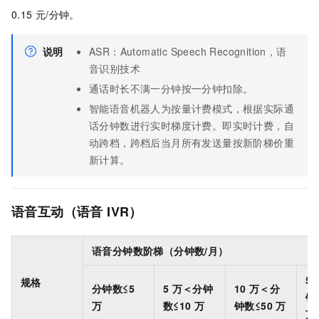
0.15
元/分钟。
说明
ASR：Automatic Speech Recognition，语
音识别技术
通话时长不满一分钟按一分钟扣除。
智能语音机器人为按量计费模式，根据实际通
话分钟数进行实时梯度计费。即实时计费，自
动跨档，跨档后当月所有发送量按新阶梯价重
新计算。
语音互动（语音
IVR）
语音分钟数阶梯（分钟数/月）
50
规格
分钟数≤5
5
万＜分钟
10
万＜分
钟
万
数≤10
万
钟数≤50
万
万