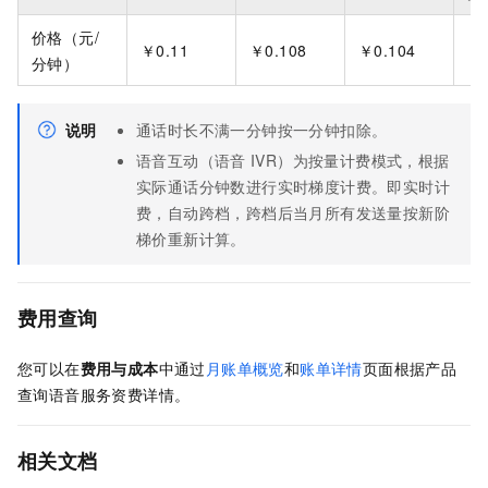
价格（元/
￥0.11
￥0.108
￥0.104
￥0
分钟）
说明
通话时长不满一分钟按一分钟扣除。
语音互动（语音
IVR）为按量计费模式，根据
实际通话分钟数进行实时梯度计费。即实时计
费，自动跨档，跨档后当月所有发送量按新阶
梯价重新计算。
费用查询
您可以在
费用与成本
中通过
月账单概览
和
账单详情
页面根据产品
查询语音服务资费详情。
相关文档