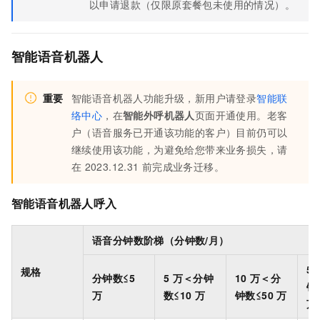
以申请退款（仅限原套餐包未使用的情况）。
智能语音机器人
重要
智能语音机器人功能升级，新用户请登录
智能联
络中心
，在
智能外呼机器人
页面开通使用。老客
户（语音服务已开通该功能的客户）目前仍可以
继续使用该功能，为避免给您带来业务损失，请
在
2023.12.31
前完成业务迁移。
智能语音机器人呼入
语音分钟数阶梯（分钟数/月）
50
规格
分钟数≤5
5
万＜分钟
10
万＜分
钟
万
数≤10
万
钟数≤50
万
万