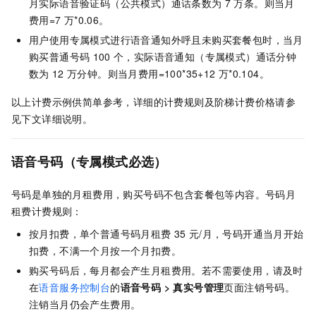
月实际语音验证码（公共模式）通话条数为
7
万条。则当月
费用=7
万*0.06。
用户使用专属模式进行语音通知外呼且未购买套餐包时，当月
购买普通号码
100
个，实际语音通知（专属模式）通话分钟
数为
12
万分钟。则当月费用=100*35+12
万*0.104。
以上计费示例供简单参考，详细的计费规则及阶梯计费价格请参
见下文详细说明。
语音号码（专属模式必选）
号码是单独的月租费用，购买号码不包含套餐包等内容。号码月
租费计费规则：
按月扣费，单个普通号码月租费
35
元/月，号码开通当月开始
扣费，不满一个月按一个月扣费。
购买号码后，每月都会产生月租费用。若不需要使用，请及时
在
语音服务控制台
的
语音号码
>
真实号管理
页面注销号码。
注销当月仍会产生费用。