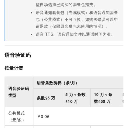
型自动选择已购买的套餐包扣费。
语音通知套餐包（专属模式）和语音通知套餐
包（公共模式）不可互换，如购买错误可以申
请退款（仅限原套餐包未使用的情况）。
语音
TTS、语音通知文件以通话时间为准。
语音验证码
按量计费
语音条数阶梯（条/月）
语音验证码
5
万＜条数
10
万＜条
50
类型
条数≤5
万
≤10
万
数≤50
万
数
公共模式
￥0.06
（元/条）