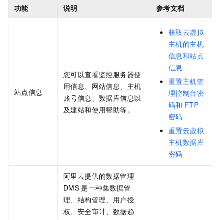
功能
说明
参考文档
获取云虚拟
主机的主机
信息和站点
信息
您可以查看监控服务器使
重置主机管
用信息、网站信息、主机
站点信息
理控制台密
账号信息、数据库信息以
码和
FTP
及建站和使用帮助等。
密码
重置云虚拟
主机数据库
密码
阿里云提供的数据管理
DMS
是一种集数据管
理、结构管理、用户授
权、安全审计、数据趋