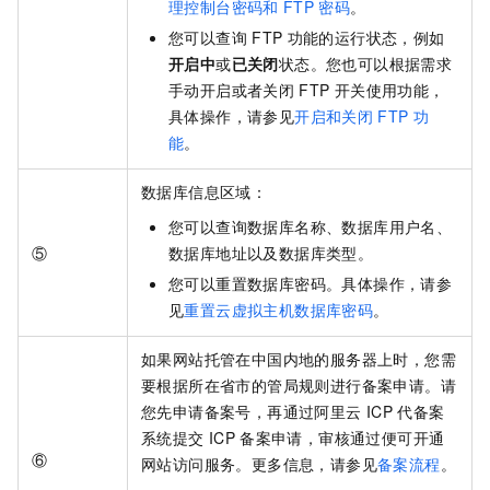
理控制台密码和
FTP
密码
。
您可以查询
FTP
功能的运行状态，例如
开启中
或
已关闭
状态。您也可以根据需求
手动开启或者关闭
FTP
开关使用功能，
具体操作，请参见
开启和关闭
FTP
功
能
。
数据库信息区域：
您可以查询数据库名称、数据库用户名、
⑤
数据库地址以及数据库类型。
您可以重置数据库密码。具体操作，请参
见
重置云虚拟主机数据库密码
。
如果网站托管在中国内地的服务器上时，您需
要根据所在省市的管局规则进行备案申请。请
您先申请备案号，再通过阿里云
ICP
代备案
系统提交
ICP
备案申请，审核通过便可开通
⑥
网站访问服务。更多信息，请参见
备案流程
。