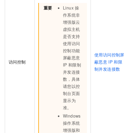
重要
Linux
操
作系统非
增强版云
虚拟主机
是否支持
使用访问
控制功能
使用访问控制屏
屏蔽恶意
访问控制
蔽恶意
IP
和限
IP
和限制
制并发连接数
并发连接
数，具体
请您以控
制台页面
显示为
准。
Windows
操作系统
增强版和