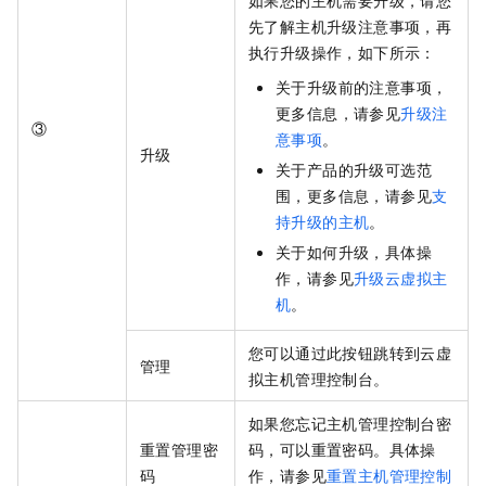
先了解主机升级注意事项，再
执行升级操作，如下所示：
关于升级前的注意事项，
更多信息，请参见
升级注
③
意事项
。
升级
关于产品的升级可选范
围，更多信息，请参见
支
持升级的主机
。
关于如何升级，具体操
作，请参见
升级云虚拟主
机
。
您可以通过此按钮跳转到云虚
管理
拟主机管理控制台。
如果您忘记主机管理控制台密
重置管理密
码，可以重置密码。具体操
码
作，请参见
重置主机管理控制