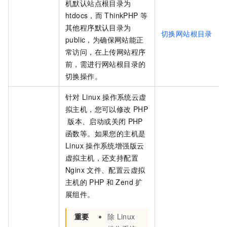
机默认站点根目录为
htdocs
，而
ThinkPHP
等
其他程序默认目录为
切换网站根目录
public
，为确保网站能正
常访问，在上传网站程序
前，需进行网站根目录的
切换操作。
针对
Linux
操作系统云虚
拟主机，您可以修改
PHP
版本、启动或关闭
PHP
函数等。如果您的主机是
Linux
操作系统增强版云
虚拟主机，还支持配置
Nginx
文件、配置云虚拟
主机的
PHP
和
Zend
扩
展组件。
重要
除
Linux