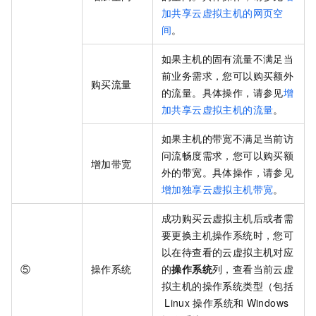
加共享云虚拟主机的网页空
间
。
如果主机的固有流量不满足当
前业务需求，您可以购买额外
购买流量
的流量。具体操作，请参见
增
加共享云虚拟主机的流量
。
如果主机的带宽不满足当前访
问流畅度需求，您可以购买额
增加带宽
外的带宽。具体操作，请参见
增加独享云虚拟主机带宽
。
成功购买云虚拟主机后或者需
要更换主机操作系统时，您可
以在待查看的云虚拟主机对应
⑤
操作系统
的
操作系统
列，查看当前云虚
拟主机的操作系统类型（包括
Linux
操作系统和
Windows