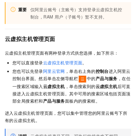
重要
仅阿里云账号（主账号）支持登录云虚拟主机控
制台，RAM
用户（子账号）暂不支持。
云虚拟主机管理页面
云虚拟主机管理页面有两种登录方式供您选择，如下所示：
您可以直接登录
云虚拟主机管理页面
。
您也可以先登录
阿里云官网
，单击右上角的
控制台
进入阿里云
控制台界面。然后单击左侧导航栏
中的
产品与服务
，在任
一搜索区域输入
云虚拟主机
，单击搜索到的
云虚拟主机
后可直
接进入云虚拟主机管理页面。其中可用的搜索区域包括页面顶
部全局搜索栏和
产品与服务
面板内的搜索框。
进入云虚拟主机管理页面，您可以集中管理您的阿里云账号下所
有的云虚拟主机。
说明
云虚拟主机产品不同，可执行的操作也不相同，