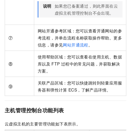
说明
如果您已备案通过，则此界面在云
虚拟主机管理控制台不会出现。
网站开通参考区域：您可以查看开通网站的参
⑦
考流程，并单击流程名称获取操作帮助。更多
信息，请参见
网站开通流程
。
使用帮助区域：您可以查看在使用主机、数据
⑧
库以及
FTP
过程中的常见问题，并获取解决
方案。
关联产品区域：您可以快捷跳转到轻量应用服
⑨
务器和弹性计算
ECS，了解产品详情。
主机管理控制台功能列表
云虚拟主机的主要管理功能如下表所示。