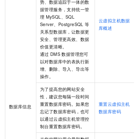
势、数据追踪于一体的数
据管理服务，支持统一管
理
MySQL、SQL
云虚拟主机数据
Server、PostgreSQL
等
库概述
关系型数据库，让数据更
安全、管理更高效、数据
价值更清晰。
通过
DMS
数据管理您可
以对数据库中的表执行新
增、删除、导入、导出等
操作。
为了提高您的网站安全
性，建议您每隔一段时间
重置数据库密码。如果您
重置云虚拟主机
数据库信息
忘记了数据库密码，也可
数据库密码
以通过云虚拟主机管理控
制台重置数据库密码。
当您的网站用户量和数据