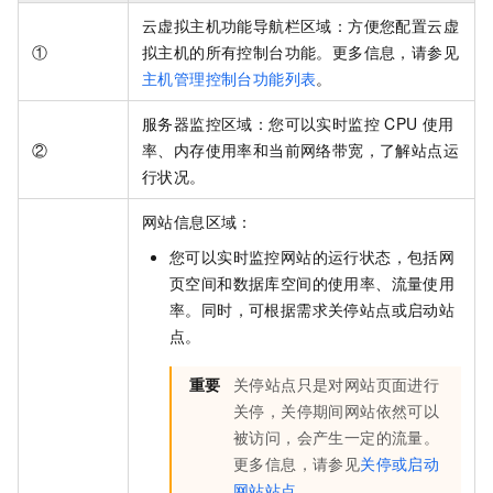
云虚拟主机功能导航栏区域：方便您配置云虚
①
拟主机的所有控制台功能。更多信息，请参见
主机管理控制台功能列表
。
服务器监控区域：您可以实时监控
CPU
使用
②
率、内存使用率和当前网络带宽，了解站点运
行状况。
网站信息区域：
您可以实时监控网站的运行状态，包括网
页空间和数据库空间的使用率、流量使用
率。同时，可根据需求关停站点或启动站
点。
重要
关停站点只是对网站页面进行
关停，关停期间网站依然可以
被访问，会产生一定的流量。
更多信息，请参见
关停或启动
网站站点
。