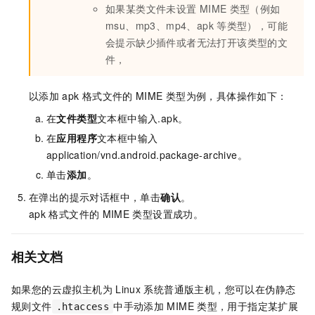
如果某类文件未设置
MIME
类型（例如
msu、mp3、mp4、apk
等类型），可能
会提示缺少插件或者无法打开该类型的文
件，
以添加
apk
格式文件的
MIME
类型为例，具体操作如下：
在
文件类型
文本框中输入
.apk
。
在
应用程序
文本框中输入
application/vnd.android.package-archive
。
单击
添加
。
在弹出的提示对话框中，单击
确认
。
apk
格式文件的
MIME
类型设置成功。
相关文档
如果您的云虚拟主机为
Linux
系统普通版主机，您可以在伪静态
规则文件
中手动添加
MIME
类型，用于指定某扩展
.htaccess