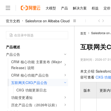
大模型
产品
解决方案
权益
定价
官方文档
Salesforce on Alibaba Cloud
大模型
产品
解决方案
权益
定价
云市场
伙伴
服务
了解阿里云
精选产品
精选解决方案
普惠上云
产品定价
精选商城
成为销售伙伴
售前咨询
为什么选择阿里云
千问AI平台
Salesforce on
首页
了解云产品的定价详情
大模型服务平台百炼
千问办公，解锁你的工作
普惠上云 官方力荐
分销伙伴
在线服务
网站建设
什么是云计算
大
大模型服务与应用平台
企业级Agent产品，直接
云服务器38元/年起，超
互联网关C
产品概述
咨询伙伴
多端小程序
技术领先
云上成本管理
售后服务
千问大模型
Agency Agents：拥
官方推荐返现计划
大模型
产品公告
大模型
精选产品
精选解决方案
Salesforce 国际版订阅
稳定可靠
管理和优化成本
多元化、高性能、安全可靠
推荐新用户得奖励，单订单
更新时间：
2026-07-31
销售伙伴合作计划
CRM 核心功能 主要发布 (Major
自助服务
友盟天域
安全合规
人工智能与机器学习
AI
文本生成
Release) 说明
无影云电脑
HappyHorse 打造一
云工开物
本文介绍 Salesforce
无影生态合作计划
在线服务
观测云
分析师报告
随时随地安全接入的云上超
高校专属算力普惠，学生认
CRM 核心功能产品公告
计算
互联网应用开发
Qwen3.8-Max
容可查看
CXG 功
HOT
Salesforce On Alibaba C
工单服务
互联网关CXG产品公告
智能体时代全能旗舰模型
Tuya 物联网平台阿里云
研究报告与白皮书
云解析DNS
快速拥有专属 OpenClaw
Consulting Partner 合
大数据
容器
免费试用
短信专区
CXG 功能更新日志
版本
更新内
蓝凌 OA
Qwen3.7-Plus
AI 大模型销售与服务生
现代化应用
存储
天池大赛
功能变更通知
能看、能想、能动手的多模
云原生大数据计算服务 Max
解决方案免费试用 新老
电子合同
历史产品公告（2026年以前）
面向分析的企业级SaaS模
最高领取价值200元试用
安全
网络与CDN
AI 算法大赛
Qwen3-VL-Plus
畅捷通