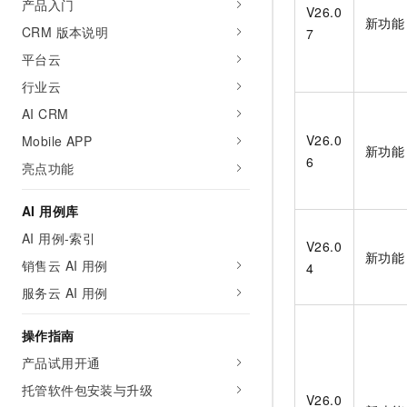
产品入门
V26.0
AI 产品 免费试用
网络
安全
云开发大赛
新功能
Tableau 订阅
CRM 版本说明
7
1亿+ 大模型 tokens 和 
可观测
入门学习赛
中间件
平台云
AI空中课堂在线直播课
140+云产品 免费试用
大模型服务
行业云
上云与迁云
产品新客免费试用，最长1
数据库
生态解决方案
AI CRM
千问AI平台-Token Plan
企业出海
大模型ACA认证体验
大数据计算
V26.0
Mobile APP
助力企业全员 AI 认知与能
行业生态解决方案
新功能
6
政企业务
亮点功能
媒体服务
千问AI平台-模型体验
开发者生态解决方案
在线体验全尺寸、多种模态
企业服务与云通信
AI 用例库
AI 开发和 AI 应用解决
Happy 系列大模型
AI 用例-索引
域名与网站
V26.0
新功能
销售云 AI 用例
4
终端用户计算
服务云 AI 用例
Serverless
大模型解决方案
操作指南
开发工具
快速部署 Dify，高效搭建 
产品试用开通
迁移与运维管理
托管软件包安装与升级
V26.0