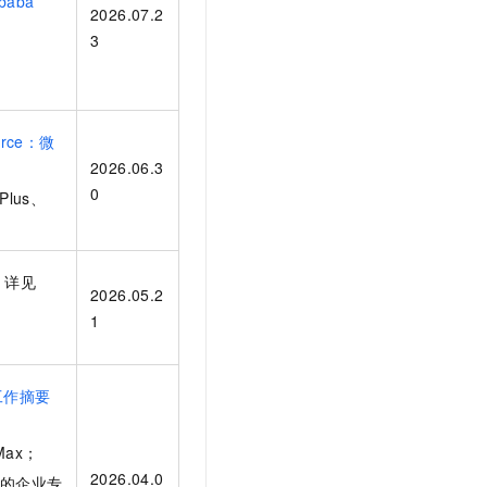
baba
文戏情感细腻自然，动作戏激烈拳拳到肉，实现更强表演能力
支持中英文自由切换，具备更强的噪声鲁棒性
2026.07.2
云聚AI 严选权益
SSL 证书
3
，一键激活高效办公新体验
精选AI产品，从模型到应用全链提效
堡垒机
AI 用量加速计划
应用
防火墙
、识别商机，让客服更高效、服务更出色。
新老同享，达量后返
千问办公
force：微
主机安全
NEW
的智能体编程平台
一站式AI生产力平台
2026.06.3
0
-Plus、
AI 应用及服务市场
伶鹊
企业级人与Agent协作平台，接入和调度多个数字员工
智能客服平台，对话机器人、对话分析、智能外呼
AI 应用
大模型服务平台百炼 - 全妙
线，详见
大模型
2026.05.2
应用创作平台
多模态内容创作工具，已接入 DeepSeek
1
自然语言处理
数据标注
工作摘要
机器学习
息提取
与 AI 智能体进行实时音视频通话
Max；
从文本、图片、视频中提取结构化的属性信息
构建支持视频理解的 AI 音视频实时通话应用
2026.04.0
炼上的企业专