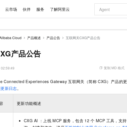
云市场
伙伴
服务
了解阿里云
AI 特惠
数据与 API
成为产品伙伴
企业增值服务
最佳实践
价格计算器
AI 场景体
基础软件
产品伙伴合
阿里云认证
市场活动
配置报价
大模型
 Alibaba Cloud
产品概述
产品公告
互联网关CXG产品公告
自助选配和估算价格
新方式
域名与网站
睿译宝，AI翻译排版一步到位
智启 AI 普惠权益
产品生态集成认证中心
企业支持计划
云上春晚
千问官方 MaaS 平台，为开发者和 Agent 而生，新用户赠送 1 亿 + tokens 额度
云服务器 EC
Qwen Aud
AI Coding
阿里云Maa
2026 阿里云
为企业打
数据集
Windows
大模型认证
模型
NEW
NEW
交付可用成果
值低价云产品抢先购
提供智能易用的域名与建站服务
上传文档即自动完成翻译和格式还原
至高享 1亿+免费 tokens，加速 Al 应用落地
安全可靠、弹
智能编程，一键
XG产品公告
产品生态伙伴
专家技术服务
云上奥运之旅
弹性计算合作
阿里云中企出
手机三要素
宝塔 Linux
全部认证
价格优势
有专属领域专家
对象存储 OSS
GLM-5.2：长任务时代开源旗舰模型
阿里云 OPC 创新助力计划
云数据库 RD
即刻拥有 DeepS
AI 电商营销
产品生态伙伴工作台
企业增值服务台
云栖战略参考
云存储合作计
云栖大会
身份实名认证
CentOS
训练营
推动算力普惠，释放技术红利
的大模型服务
最高返9万
多领域专家智能体,一键组建 AI 虚拟交付团队
至高百万元 Token 补贴，加速一人公司成长
稳定、安全、高性价比、高性能的云存储服务
真正可用的 1M 上下文,一次完成代码全链路开发
轻松解锁专属 Dee
从图文生成到
复制 MD 格式
 02:59:49
云上的中国
数据库合作计
活动全景
短信
Docker
图片和
站式影视创作平台
人工智能平台 PAI
Hermes Agent，打造自进化智能体
Token Plan 模型订阅计划
Qoder
5 分钟轻松部署
AI 广告创作
企业成长
大模型
NEW
信息公告
 Connected Experiences Gateway
互联网关（简称
CXG）产品的
看见新力量
云网络合作计
OCR 文字识别
JAVA
级电脑
证享300元代金券
可视化编排打通从文字构思到成片全链路闭环
一站式AI开发、训练和推理服务
自主进化，持久记忆，越用越聪明
Qwen3.8-Max 首发尝鲜，限时加量 10 倍，夜间低至2折
面向真实软件
图文、视频一
Kimi-K3
HappyHors
能更新日志
。
NEW
魔搭 Mode
loud
服务实践
官网公告
Kimi 最新旗舰模型，长程编程与推理利器
让文字生成流
金融模力时刻
Salesforce O
版
发票查验
全能环境
Qoder CN
Claude Code + GStack 打造工程团队
千问办公，限时限量积分加倍
云原生数据库 P
低代码高效构
AI 建站
NEW
作计划
计划
创新中心
魔搭 ModelSc
健康状态
让AI从“聊天伙伴”进化为能干活的“数字员工”
覆盖公网/内网、递归/权威、移动APP等全场景解析服务
安装技能 GStack，拥有专属 AI 工程团队
你的AI工作搭子，覆盖日常办公高频场景
基于千问大模型等，支持代码智能生成、研发智能问答
0 代码专业建
容
更新功能概述
客户案例
天气预报查询
操作系统
Deepseek-v4-pro
HappyHors
态合作计划
态智能体模型
旗舰 MoE 大模型，百万上下文与顶尖推理能力
图生视频，流
Compute
同享
容器服务 Kubernetes 版 ACK
万小智 AI 建站低至 15元/月
云防火墙
AI 短剧/漫剧
快递物流查询
WordPress
成为服务伙
高校合作
式云数据仓库
点，立即开启云上创新
CXG AI ：上线 MCP 服务，包含
提供一站式管理容器应用的 K8s 服务
送.CN域名，送备案服务码
12
个 MCP 工具，支
云原生的云上
AI助力短剧
GLM-5.2
Wan2.7-T
Ubuntu