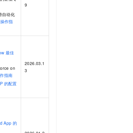
t.diy 一步搞定创意建站
构建大模型应用的安全防护体系
9
通过自然语言交互简化开发流程,全栈开发支持
通过阿里云安全产品对 AI 应用进行安全防护
支持自动化
l 操作指
ow
最佳
2026.03.1
force on
3
操作指南
PP
的配置
d App 的