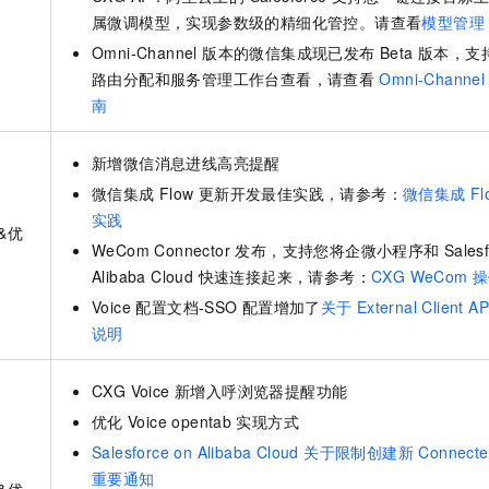
一个 AI 助手
即刻拥有 DeepSeek-R1 满血版
超强辅助，Bol
属微调模型，实现参数级的精细化管控。请查看
模型管理
在企业官网、通讯软件中为客户提供 AI 客服
多种方案随心选，轻松解锁专属 DeepSeek
Omni-Channel 版本的微信集成现已发布 Beta 版本，
路由分配和服务管理工作台查看，请查看
Omni-Channe
南
新增微信消息进线高亮提醒
微信集成
Flow 更新开发最佳实践，请参考：
微信集成
Fl
实践
&优
WeCom Connector 发布，支持您将企微小程序和
Sales
Alibaba Cloud 快速连接起来，请参考：
CXG WeCom 
Voice 配置文档-SSO
配置增加了
关于
External Client A
说明
CXG Voice 新增入呼浏览器提醒功能
优化
Voice opentab
实现方式
Salesforce on Alibaba Cloud 关于限制创建新 Connecte
重要通知