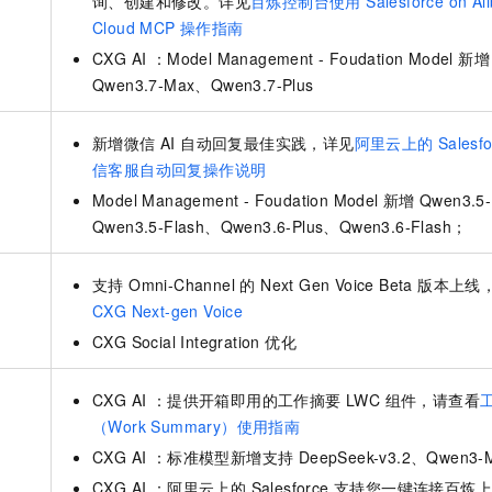
询、创建和修改。详见
百炼控制台使用 Salesforce on Ali
服务生态伙伴
视觉 Coding、空间感知、多模态思考等全面升级
1M上下文，专为长程任务能力而生
云工开物
企业应用
Night Plan 支持 Qwen 3.8-Max
AI 办公
NEW
Cloud MCP 操作指南
Red Hat
30+ 款产品免费体验
夜间 5 折，Qwen/Meoo/TokenPlan 客户专享
AI智能应用
科研合作
CXG AI ：Model Management - Foudation Model 新增
ERP
堂（旗舰版）
SUSE
Qwen3.7-Max、Qwen3.7-Plus
智能客服
AI 应用构建
大模型原生
CRM
2个月
自动承接线索
建站小程序
Qoder
新增微信 AI 自动回复最佳实践，详见
大模型服务平台百炼-应用模版
OA 办公系统
阿里云上的
Sales
HOT
NEW
面向真实软件
个人版上线、团队版降价；千问3.8-Max首发发尝鲜
丰富多元化的应用模版和解决方案
信客服自动回复操作说明
力提升
财税管理
模板建站
Model Management - Foudation Model 新增
Qwen3.5
万有无界
大模型服务平台百炼-智能体
400电话
定制建站
Qwen3.5-Flash、Qwen3.6-Plus、Qwen3.6-Flash；
的模型效果
灵活可视化地构建企业级 Agent
方案
广告营销
模板小程序
秒悟
人工智能平台 PAI
支持 Omni-Channel 的 Next Gen Voice Beta 版本上
定制小程序
云端极速 AI 
新一代 AI 视频生成模型，深度适配广告营销等场景
AI Native 的算法工程平台，一站式完成建模、训练、推理服务部署
CXG Next-gen Voice
APP 开发
CXG Social Integration 优化
建站系统
CXG AI ：提供开箱即用的工作摘要 LWC 组件，请查看
（Work Summary）使用指南
AI 应用
10分钟微调：让0.6B模型媲美235B模型
多模态数据信
CXG AI ：标准模型新增支持 DeepSeek-v3.2、Qwen3-
依托云原生高可用架构,实现Dify私有化部署
用1%尺寸在特定领域达到大模型90%以上效果
CXG AI ：阿里云上的 Salesforce 支持您一键连接百