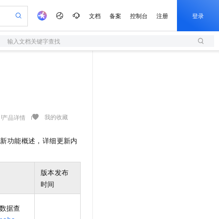
文档
备案
控制台
注册
登录
输入文档关键字查找
验
作计划
器
AI 活动
专业服务
服务伙伴合作计划
开发者社区
加入我们
服务平台百炼
阿里云 OPC 创新助力计划
一站式生成采购清单，支持单品或批量购买
S
io：打造专属 AI 语音助手
S产品伙伴计划（繁花）
峰会
造的大模型服务与应用开发平台
轻量应用服务器
一句话生成原生可编辑精美 PPT 文稿
AI 生产力先锋
Al MaaS 服务伙伴赋能合作
域名
博文
Careers
至高可申请百万元
性可伸缩的云计算服务
开启高性价比 AI 编程新体验
Qwen-Audio-3.0-Realtime 端到端实时语音角色扮演
输入一句话想法, 轻松生成专业的 PPT
先锋实践拓展 AI 生产力的边界
快速构建应用程序和网站，即刻迈出上云第一步
Token 补贴，五大权
计划
海大会
伙伴信用分合作计划
商标
问答
社会招聘
益加速 OPC 成功
S
eek-V4-Pro
数字证书管理服务（原SSL证书）
一键部署幻兽帕鲁游戏服务器
飞天发布时刻
HOT
划
备案
电子书
校园招聘
pSeek-V4-Pro
视频创作，一键激活电商全链路生产力
全托管，含MySQL、PostgreSQL、SQL Server、MariaDB多引擎
实现全站HTTPS，呈现可信的WEB访问
一键购买专属联机服务器，轻松开启游戏
所见，即是所愿
我的收藏
产品详情
更多支持
划
公司注册
镜像站
视频生成
语音识别与合成
专属 QwenPaw
短信服务
漫剧工坊：一站式动画创作平台
AI 实训营
HOT
更新功能概述，详细更新内
合作伙伴培训与认证
划
上云迁移
的智能体编程平台
站生成，高效打造优质广告素材
从聊天伙伴进化为能主动干活的本地数字员工
快速生产连贯的高质量长漫剧
从基础到进阶，Agent 创客手把手教你
国内短信简单易用，安全可靠，秒级触达，全球覆盖200+国家和地区。
e-1.1-T2V
Qwen3-TTS-Flash
lScope
我要反馈
查询合作伙伴
畅细腻的高质量视频
离线语音合成大模型，多语言方言自适应，低延迟高稳定
n Alibaba Cloud ISV 合作
代维服务
olarDB
建企业门户网站
大数据开发治理平台 DataWorks
10 分钟搭建微信、支付宝小程序
版本发布
创新加速
ope
登录合作伙伴管理后台
我要建议
站，无忧落地极速上线
以可视化方式快速构建移动和 PC 门户网站
100%兼容MySQL、PostgreSQL，兼容Oracle，支持集中和分布式
高效部署网站，快速应用到小程序
Data Agent 驱动的一站式 Data+AI 开发治理平台
e-1.1-I2V
Cosyvoice-V3-Flash
时间
安全
畅自然，细节丰富
高表现力语音合成大模型，语音克隆听感自然
我要投诉
上云场景组合购
伴
持数据查
边界网络安全防护产品
漫剧创作，剧本、分镜、视频高效生成
覆盖90%+业务场景，专享组合折扣价
2V
VPN
Fun-ASR