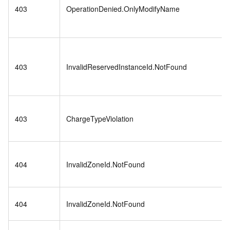
403
OperationDenied.OnlyModifyName
403
InvalidReservedInstanceId.NotFound
403
ChargeTypeViolation
404
InvalidZoneId.NotFound
404
InvalidZoneId.NotFound