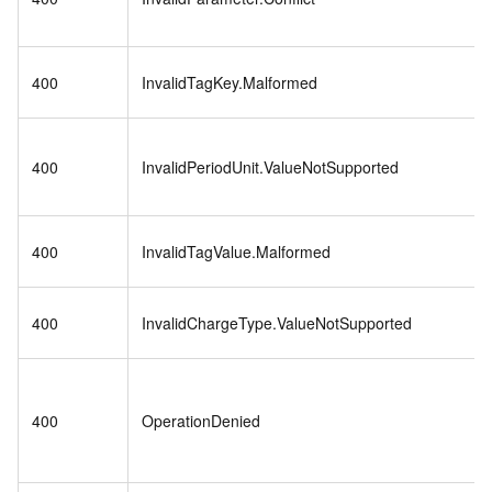
400
InvalidTagKey.Malformed
400
InvalidPeriodUnit.ValueNotSupported
400
InvalidTagValue.Malformed
400
InvalidChargeType.ValueNotSupported
400
OperationDenied