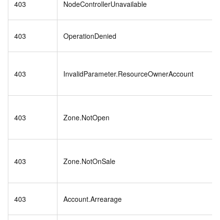
403
NodeControllerUnavailable
403
OperationDenied
403
InvalidParameter.ResourceOwnerAccount
403
Zone.NotOpen
403
Zone.NotOnSale
403
Account.Arrearage