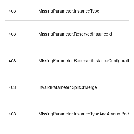
403
MissingParameter.InstanceType
403
MissingParameter.ReservedInstanceId
403
MissingParameter.ReservedInstanceConfiguration
403
InvalidParameter.SplitOrMerge
403
MissingParameter.InstanceTypeAndAmountBothE