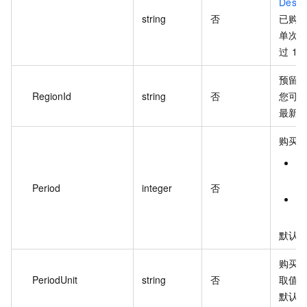
Descr
string
否
已购
单次
过 10
预留实
RegionId
string
否
您可
最新
购买
当
取
Period
integer
否
当
取
默认值
购买
PeriodUnit
string
否
取值范
默认值