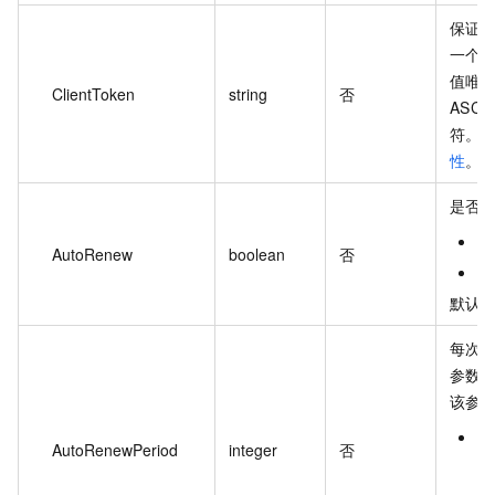
保证
一个
值唯
ClientToken
string
否
ASC
符。
性
。
是否
t
AutoRenew
boolean
否
f
默认值
每次
参数 A
该参
P
AutoRenewPeriod
integer
否
围
1