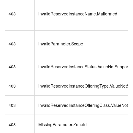
403
InvalidReservedInstanceName.Malformed
403
InvalidParameter.Scope
403
InvalidReservedInstanceStatus.ValueNotSupporte
403
InvalidReservedInstanceOfferingType.ValueNotSu
403
InvalidReservedInstanceOfferingClass.ValueNotS
403
MissingParameter.ZoneId