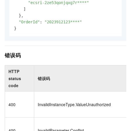
"ecsri-2ze53qonjqxg7r****"
    ]

  },

"OrderId"
: 
"2023912123****"
}
错误码
HTTP
status
错误码
code
400
InvalidInstanceType.ValueUnauthorized
400
InvalidParameter.Conflict