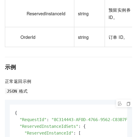
预留实例券
ReservedInstanceId
string
ID。
OrderId
string
订单 ID。
示例
正常返回示例
格式
JSON
{

"RequestId"
: 
"8C314443-AF0D-4766-9562-C83B7F1***
"ReservedInstanceIdSets"
: {

"ReservedInstanceId"
: [
