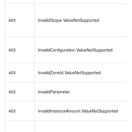
403
InvalidScope.ValueNotSupported
403
InvalidConfiguration.ValueNotSupported
403
InvalidZoneId.ValueNotSupported
403
InvalidParameter
403
InvalidInstanceAmount.ValueNotSupported