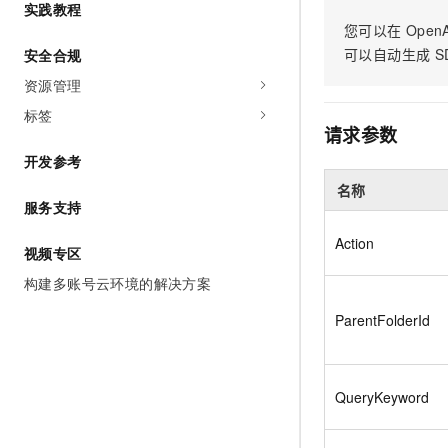
实践教程
AI 产品 免费试用
网络
安全
云开发大赛
您可以在
OpenA
Tableau 订阅
1亿+ 大模型 tokens 和 
可以自动生成
S
安全合规
可观测
入门学习赛
中间件
AI空中课堂在线直播课
140+云产品 免费试用
资源管理
大模型服务
上云与迁云
产品新客免费试用，最长1
数据库
标签
生态解决方案
千问AI平台-Token Plan
请求参数
企业出海
大模型ACA认证体验
大数据计算
开发参考
助力企业全员 AI 认知与能
行业生态解决方案
政企业务
媒体服务
名称
千问AI平台-模型体验
开发者生态解决方案
服务支持
在线体验全尺寸、多种模态
企业服务与云通信
AI 开发和 AI 应用解决
Action
视频专区
Happy 系列大模型
域名与网站
构建多账号云环境的解决方案
终端用户计算
ParentFolderId
Serverless
大模型解决方案
开发工具
快速部署 Dify，高效搭建 
QueryKeyword
迁移与运维管理