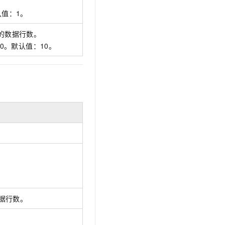
t.diy 一步搞定创意建站
构建大模型应用的安全防护体系
认值：1。
通过自然语言交互简化开发流程,全栈开发支持
通过阿里云安全产品对 AI 应用进行安全防护
的数据行数。
00。默认值：10。
据行数。