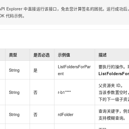
服务生态伙伴
视觉 Coding、空间感知、多模态思考等全面升级
1M上下文，专为长程任务能力而生
云工开物
企业应用
Night Plan 支持 Qwen 3.8-Max
AI 办公
NEW
PI Explorer
中直接运行该接口，免去您计算签名的困扰。运行成功后，OpenA
Red Hat
30+ 款产品免费体验
夜间 5 折，Qwen/Meoo/TokenPlan 客户专享
AI智能应用
科研合作
DK
代码示例。
ERP
堂（旗舰版）
SUSE
智能客服
AI 应用构建
大模型原生
CRM
2个月
自动承接线索
建站小程序
Qoder
大模型服务平台百炼-应用模版
OA 办公系统
HOT
NEW
面向真实软件
个人版上线、团队版降价；千问3.8-Max首发发尝鲜
丰富多元化的应用模版和解决方案
力提升
财税管理
模板建站
类型
是否必选
示例值
描述
万有无界
大模型服务平台百炼-智能体
400电话
定制建站
的模型效果
灵活可视化地构建企业级 Agent
ListFoldersForPar
要执行的操作。
方案
广告营销
模板小程序
String
是
秒悟
人工智能平台 PAI
ent
ListFoldersFo
定制小程序
云端极速 AI 
新一代 AI 视频生成模型，深度适配广告营销等场景
AI Native 的算法工程平台，一站式完成建模、训练、推理服务部署
父资源夹
ID。
APP 开发
String
否
r-b1****
当该参数置空时
下的下一级子资
建站系统
查询关键字，例
AI 应用
10分钟微调：让0.6B模型媲美235B模型
多模态数据信
String
否
rdFolder
支持模糊查询。
依托云原生高可用架构,实现Dify私有化部署
用1%尺寸在特定领域达到大模型90%以上效果