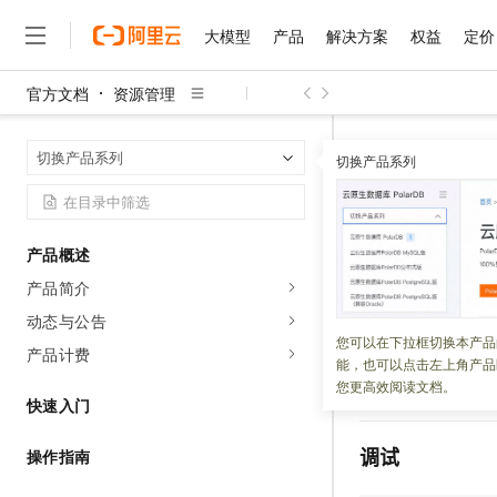
大模型
产品
解决方案
权益
定价
官方文档
资源管理
大模型
产品
解决方案
权益
定价
云市场
伙伴
服务
了解阿里云
精选产品
精选解决方案
普惠上云
产品定价
精选商城
成为销售伙伴
售前咨询
为什么选择阿里云
千问AI平台
ListFoldersFor
首页
切换产品系列
了解云产品的定价详情
切换产品系列
大模型服务平台百炼
千问办公，解锁你的工作
普惠上云 官方力荐
分销伙伴
在线服务
网站建设
什么是云计算
大
大模型服务与应用平台
企业级Agent产品，直接
云服务器38元/年起，超
ListFolde
咨询伙伴
多端小程序
技术领先
云上成本管理
售后服务
千问大模型
Agency Agents：拥
官方推荐返现计划
大模型
大模型
精选产品
精选解决方案
Salesforce 国际版订阅
稳定可靠
产品概述
管理和优化成本
多元化、高性能、安全可靠
推荐新用户得奖励，单订单
更新时间：
2021-12-09
销售伙伴合作计划
自助服务
产品简介
友盟天域
安全合规
人工智能与机器学习
AI
文本生成
无影云电脑
HappyHorse 打造一
云工开物
调用
ListFoldersF
无影生态合作计划
在线服务
动态与公告
观测云
分析师报告
随时随地安全接入的云上超
高校专属算力普惠，学生认
计算
互联网应用开发
您可以在下拉框切换本产品
Qwen3.8-Max
HOT
产品计费
Salesforce On Alibaba C
工单服务
能，也可以点击左上角产品
智能体时代全能旗舰模型
Tuya 物联网平台阿里云
研究报告与白皮书
说明
只能
云解析DNS
快速拥有专属 OpenClaw
Consulting Partner 合
大数据
容器
您更高效阅读文档。
免费试用
短信专区
快速入门
蓝凌 OA
Qwen3.7-Plus
AI 大模型销售与服务生
现代化应用
存储
天池大赛
能看、能想、能动手的多模
云原生大数据计算服务 Max
解决方案免费试用 新老
电子合同
调试
操作指南
面向分析的企业级SaaS模
最高领取价值200元试用
安全
网络与CDN
AI 算法大赛
Qwen3-VL-Plus
畅捷通