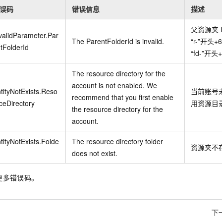
误码
错误信息
描述
父资源夹
validParameter.Par
The ParentFolderId is invalid.
“r-”开头+6
tFolderId
“fd-”开头
The resource directory for the
account is not enabled. We
tityNotExists.Reso
当前账号
recommend that you first enable
ceDirectory
用资源目
the resource directory for the
account.
tityNotExists.Folde
The resource directory folder
资源夹不
does not exist.
更多错误码。
下