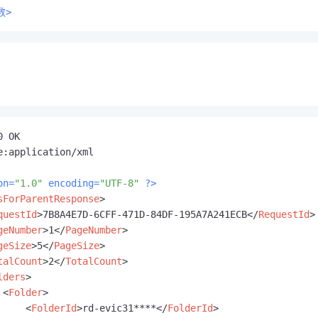
数>
 OK

e:application/xml

on=
"1.0"
 encoding=
"UTF-8"
 ?>
sForParentResponse
>
questId
>
7B8A4E7D-6CFF-471D-84DF-195A7A241ECB
</
RequestId
>
geNumber
>
1
</
PageNumber
>
geSize
>
5
</
PageSize
>
talCount
>
2
</
TotalCount
>
lders
>
<
Folder
>
<
FolderId
>
rd-evic31****
</
FolderId
>