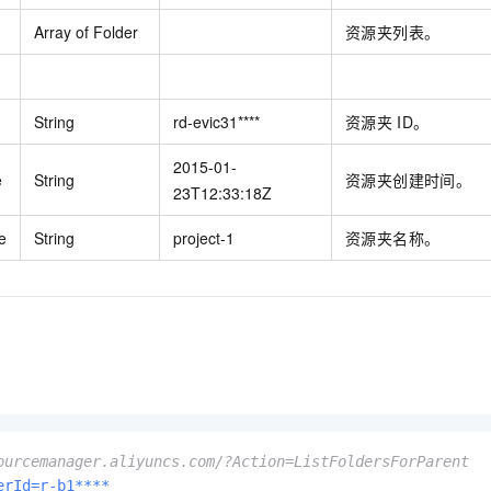
Array of Folder
资源夹列表。
String
rd-evic31****
资源夹
ID。
2015-01-
e
String
资源夹创建时间。
23T12:33:18Z
e
String
project-1
资源夹名称。
ourcemanager.aliyuncs.com/?Action=ListFoldersForParent
erId=r-b1****