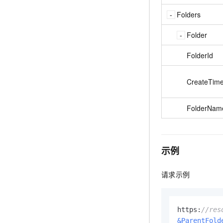
Folders
Folder
FolderId
CreateTim
FolderNam
示例
请求示例
https:
//res
&ParentFold