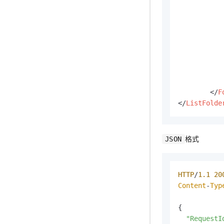
</
F
</
ListFolde
格式
JSON
HTTP
/
1.1
20
Content
-
Typ
{

"RequestI