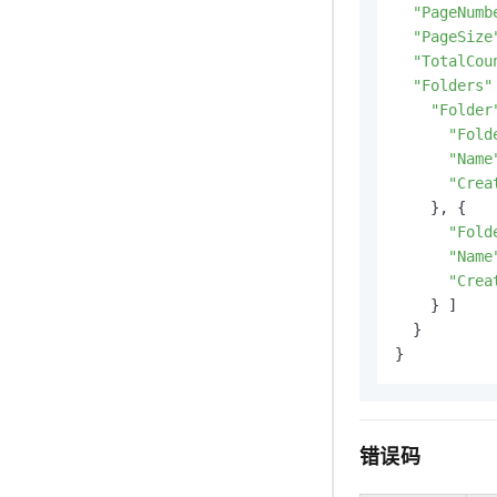
"PageNumb
"PageSize
"TotalCou
"Folders"
"Folder
"Fold
"Name
"Crea
    }, {

"Fold
"Name
"Crea
    } ]

  }

}
错误码