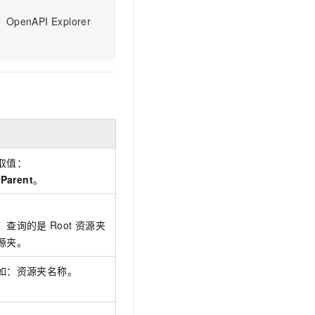
文戏情感细腻自然，动作戏激烈拳拳到肉，实现更强表演能力
支持中英文自由切换，具备更强的噪声鲁棒性
云聚AI 严选权益
SSL 证书
PI Explorer
，一键激活高效办公新体验
精选AI产品，从模型到应用全链提效
堡垒机
AI 用量加速计划
应用
防火墙
、识别商机，让客服更高效、服务更出色。
新老同享，达量后返
千问办公
主机安全
NEW
的智能体编程平台
一站式AI生产力平台
AI 应用及服务市场
伶鹊
企业级人与Agent协作平台，接入和调度多个数字员工
智能客服平台，对话机器人、对话分析、智能外呼
AI 应用
取值：
大模型服务平台百炼 - 全妙
rParent
。
大模型
应用创作平台
多模态内容创作工具，已接入 DeepSeek
自然语言处理
，查询的是
Root
资源夹
数据标注
源夹。
机器学习
如：资源夹名称。
息提取
与 AI 智能体进行实时音视频通话
从文本、图片、视频中提取结构化的属性信息
构建支持视频理解的 AI 音视频实时通话应用