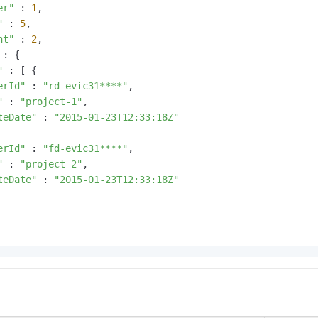
er"
 : 
1
,

"
 : 
5
,

nt"
 : 
2
,

 : {

"
 : [ {

erId"
 : 
"rd-evic31****"
,

"
 : 
"project-1"
,

teDate"
 : 
"2015-01-23T12:33:18Z"
erId"
 : 
"fd-evic31****"
,

"
 : 
"project-2"
,

teDate"
 : 
"2015-01-23T12:33:18Z"