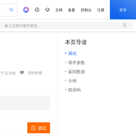
文档
备案
控制台
注册
登录
输入文档关键字查找
验
作计划
器
AI 活动
专业服务
服务伙伴合作计划
开发者社区
加入我们
服务平台百炼
阿里云 OPC 创新助力计划
本页导读
（1）
一站式生成采购清单，支持单品或批量购买
S
io：打造专属 AI 语音助手
S产品伙伴计划（繁花）
峰会
造的大模型服务与应用开发平台
轻量应用服务器
一句话生成原生可编辑精美 PPT 文稿
AI 生产力先锋
Al MaaS 服务伙伴赋能合作
域名
博文
Careers
至高可申请百万元
调试
性可伸缩的云计算服务
开启高性价比 AI 编程新体验
Qwen-Audio-3.0-Realtime 端到端实时语音角色扮演
输入一句话想法, 轻松生成专业的 PPT
先锋实践拓展 AI 生产力的边界
快速构建应用程序和网站，即刻迈出上云第一步
Token 补贴，五大权
计划
海大会
伙伴信用分合作计划
商标
问答
社会招聘
请求参数
益加速 OPC 成功
S
eek-V4-Pro
数字证书管理服务（原SSL证书）
一键部署幻兽帕鲁游戏服务器
飞天发布时刻
HOT
划
备案
电子书
校园招聘
返回数据
pSeek-V4-Pro
视频创作，一键激活电商全链路生产力
全托管，含MySQL、PostgreSQL、SQL Server、MariaDB多引擎
实现全站HTTPS，呈现可信的WEB访问
一键购买专属联机服务器，轻松开启游戏
所见，即是所愿
我的收藏
产品详情
更多支持
划
公司注册
镜像站
示例
视频生成
语音识别与合成
专属 QwenPaw
短信服务
漫剧工坊：一站式动画创作平台
AI 实训营
HOT
合作伙伴培训与认证
错误码
划
上云迁移
的智能体编程平台
站生成，高效打造优质广告素材
从聊天伙伴进化为能主动干活的本地数字员工
快速生产连贯的高质量长漫剧
从基础到进阶，Agent 创客手把手教你
国内短信简单易用，安全可靠，秒级触达，全球覆盖200+国家和地区。
e-1.1-T2V
Qwen3-TTS-Flash
lScope
我要反馈
查询合作伙伴
畅细腻的高质量视频
离线语音合成大模型，多语言方言自适应，低延迟高稳定
n Alibaba Cloud ISV 合作
代维服务
。
olarDB
建企业门户网站
大数据开发治理平台 DataWorks
10 分钟搭建微信、支付宝小程序
创新加速
ope
登录合作伙伴管理后台
我要建议
站，无忧落地极速上线
以可视化方式快速构建移动和 PC 门户网站
100%兼容MySQL、PostgreSQL，兼容Oracle，支持集中和分布式
高效部署网站，快速应用到小程序
Data Agent 驱动的一站式 Data+AI 开发治理平台
e-1.1-I2V
Cosyvoice-V3-Flash
安全
畅自然，细节丰富
高表现力语音合成大模型，语音克隆听感自然
我要投诉
上云场景组合购
伴
调试
边界网络安全防护产品
漫剧创作，剧本、分镜、视频高效生成
覆盖90%+业务场景，专享组合折扣价
2V
VPN
Fun-ASR