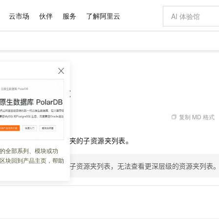
云市场
伙伴
服务
了解阿里云
AI 特惠
数据与 API
成为产品伙伴
企业增值服务
最佳实践
价格计算器
AI 场景体
基础软件
产品伙伴合
阿里云认证
市场活动
配置报价
大模型
Parent
自助选配和估算价格
新方式
域名与网站
睿译宝，AI翻译排版一步到位
智启 AI 普惠权益
产品生态集成认证中心
企业支持计划
云上春晚
千问官方 MaaS 平台，为开发者和 Agent 而生，新用户赠送 1 亿 + tokens 额度
云服务器 EC
Qwen Aud
AI Coding
阿里云Maa
2026 阿里云
为企业打
数据集
Windows
大模型认证
模型
NEW
NEW
交付可用成果
值低价云产品抢先购
提供智能易用的域名与建站服务
上传文档即自动完成翻译和格式还原
至高享 1亿+免费 tokens，加速 Al 应用落地
安全可靠、弹
智能编程，一键
rsForParent
产品生态伙伴
专家技术服务
云上奥运之旅
弹性计算合作
阿里云中企出
手机三要素
宝塔 Linux
全部认证
价格优势
有专属领域专家
对象存储 OSS
GLM-5.2：长任务时代开源旗舰模型
阿里云 OPC 创新助力计划
云数据库 RD
即刻拥有 DeepS
AI 电商营销
产品生态伙伴工作台
企业增值服务台
云栖战略参考
云存储合作计
云栖大会
身份实名认证
CentOS
训练营
推动算力普惠，释放技术红利
的大模型服务
最高返9万
多领域专家智能体,一键组建 AI 虚拟交付团队
至高百万元 Token 补贴，加速一人公司成长
稳定、安全、高性价比、高性能的云存储服务
真正可用的 1M 上下文,一次完成代码全链路开发
轻松解锁专属 Dee
从图文生成到
复制 MD 格式
 02:01:50
云上的中国
数据库合作计
活动全景
短信
Docker
图片和
站式影视创作平台
人工智能平台 PAI
Hermes Agent，打造自进化智能体
Token Plan 模型订阅计划
Qoder
5 分钟轻松部署
AI 广告创作
企业成长
大模型
NEW
信息公告
orParent
查询指定资源夹的子资源夹列表。
看见新力量
云网络合作计
OCR 文字识别
JAVA
级电脑
证享300元代金券
可视化编排打通从文字构思到成片全链路闭环
一站式AI开发、训练和推理服务
自主进化，持久记忆，越用越聪明
Qwen3.8-Max 首发尝鲜，限时加量 10 倍，夜间低至2折
面向真实软件
图文、视频一
的全部系列、模块或功
Kimi-K3
HappyHors
NEW
魔搭 Mode
loud
服务实践
官网公告
区块回到产品主页，帮助
Kimi 最新旗舰模型，长程编程与推理利器
让文字生成流
金融模力时刻
Salesforce O
版
发票查验
全能环境
查看指定资源夹下一级的子资源夹列表，无法查看更深层级的资源夹列表
Qoder CN
Claude Code + GStack 打造工程团队
千问办公，限时限量积分加倍
云原生数据库 P
低代码高效构
AI 建站
NEW
作计划
计划
创新中心
魔搭 ModelSc
健康状态
让AI从“聊天伙伴”进化为能干活的“数字员工”
覆盖公网/内网、递归/权威、移动APP等全场景解析服务
安装技能 GStack，拥有专属 AI 工程团队
你的AI工作搭子，覆盖日常办公高频场景
基于千问大模型等，支持代码智能生成、研发智能问答
0 代码专业建
客户案例
天气预报查询
操作系统
Deepseek-v4-pro
HappyHors
态合作计划
态智能体模型
旗舰 MoE 大模型，百万上下文与顶尖推理能力
图生视频，流
Compute
同享
容器服务 Kubernetes 版 ACK
万小智 AI 建站低至 15元/月
云防火墙
AI 短剧/漫剧
快递物流查询
WordPress
成为服务伙
高校合作
式云数据仓库
点，立即开启云上创新
提供一站式管理容器应用的 K8s 服务
送.CN域名，送备案服务码
云原生的云上
AI助力短剧
GLM-5.2
Wan2.7-T
Ubuntu