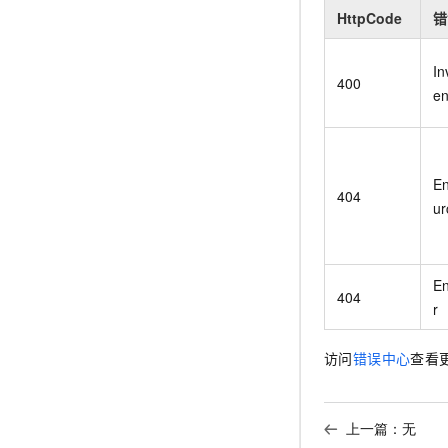
HttpCode
错
In
400
en
En
404
ur
En
404
r
访问
错误中心
查看
上一篇：无