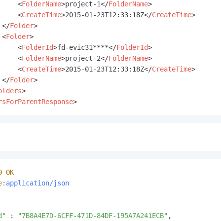
<
FolderName
>
project-1
</
FolderName
>
<
CreateTime
>
2015-01-23T12:33:18Z
</
CreateTime
>
</
Folder
>
<
Folder
>
<
FolderId
>
fd-evic31****
</
FolderId
>
<
FolderName
>
project-2
</
FolderName
>
<
CreateTime
>
2015-01-23T12:33:18Z
</
CreateTime
>
</
Folder
>
olders
>
rsForParentResponse
>
0
OK
e
:application/json
d"
 : 
"7B8A4E7D-6CFF-471D-84DF-195A7A241ECB"
,
