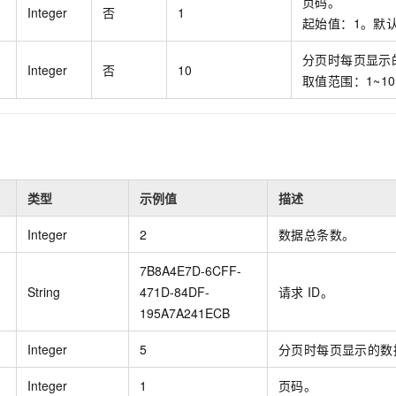
页码。
一个 AI 助手
即刻拥有 DeepSeek-R1 满血版
超强辅助，Bol
Integer
否
1
起始值：1。默
在企业官网、通讯软件中为客户提供 AI 客服
多种方案随心选，轻松解锁专属 DeepSeek
分页时每页显示
Integer
否
10
取值范围：1~1
类型
示例值
描述
Integer
2
数据总条数。
7B8A4E7D-6CFF-
String
471D-84DF-
请求
ID。
195A7A241ECB
Integer
5
分页时每页显示的数
Integer
1
页码。