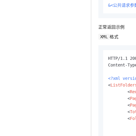
&<公共请求参
正常返回示例
格式
XML
HTTP/1.1 200
Content-Typ
<?xml versi
<
ListFolder
<
Re
<
Pa
<
Pa
<
To
<
Fo