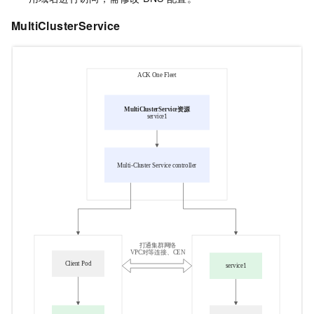
MultiClusterS
ervice