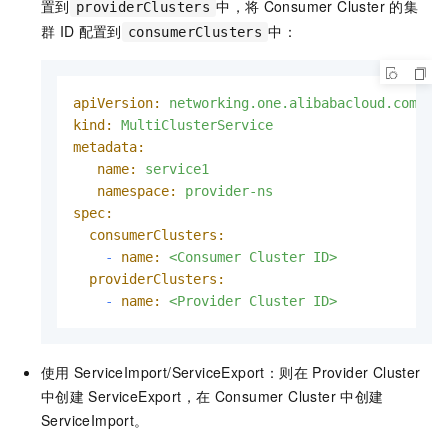
置到
中，将
Consumer Cluster
的集
providerClusters
群
ID
配置到
中：
consumerClusters
apiVersion:
networking.one.alibabacloud.com/v1
kind:
MultiClusterService
metadata:
name:
service1
namespace:
provider-ns
spec:
consumerClusters:
-
name:
<Consumer
Cluster
ID>
providerClusters:
-
name:
<Provider
Cluster
ID>
使用
ServiceImport/ServiceExport：则在
Provider Cluster
中创建
ServiceExport，在
Consumer Cluster
中创建
ServiceImport。