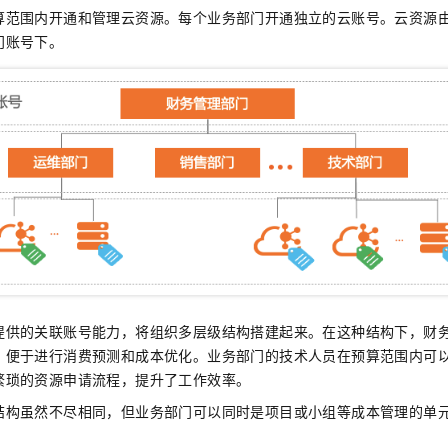
一个 AI 助手
即刻拥有 DeepSeek-R1 满血版
超强辅助，Bol
算范围内开通和管理云资源。每个业务部门开通独立的云账号。云资源
在企业官网、通讯软件中为客户提供 AI 客服
多种方案随心选，轻松解锁专属 DeepSeek
门账号下。
提供的关联账号能力，将组织多层级结构搭建起来。在这种结构下，财
，便于进行消费预测和成本优化。业务部门的技术人员在预算范围内可
繁琐的资源申请流程，提升了工作效率。
结构虽然不尽相同，但业务部门可以同时是项目或小组等成本管理的单
。