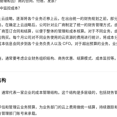
管理和云厂商的合同、付账、发票？
服务生态伙伴
视觉 Coding、空间感知、多模态思考等全面升级
1M上下文，专为长程任务能力而生
云工开物
企业应用
Night Plan 支持 Qwen 3.8-Max
AI 办公
NEW
中监控成本？
Red Hat
30+ 款产品免费体验
夜间 5 折，Qwen/Meoo/TokenPlan 客户专享
AI智能应用
科研合作
ERP
堂（旗舰版）
SUSE
上云战略，逐渐将各个业务迁移上云。在出台统一的财务规划之前，部
智能客服
AI 应用构建
大模型原生
CRM
务。在确定上云战略后，公司针对云厂商制定了统一的财务管理方式，
2个月
自动承接线索
厂商签订合同和结算，以便于整体的管理和成本核算。对于不同业务，
建站小程序
Qoder
大模型服务平台百炼-应用模版
OA 办公系统
HOT
NEW
的购买。每个月公司对不同业务使用的云资源的费用进行统计，将成本
面向真实软件
个人版上线、团队版降价；千问3.8-Max首发发尝鲜
丰富多元化的应用模版和解决方案
力提升
财税管理
模板建站
成本信息会同步到各个业务负责人以及
CFO。对于超出预算的业务，
万有无界
大模型服务平台百炼-智能体
400电话
定制建站
的模型效果
灵活可视化地构建企业级 Agent
施，通常要考虑企业财务组织结构、商务优惠、结算模式、成本监控等
方案
广告营销
模板小程序
秒悟
人工智能平台 PAI
定制小程序
云端极速 AI 
新一代 AI 视频生成模型，深度适配广告营销等场景
AI Native 的算法工程平台，一站式完成建模、训练、推理服务部署
结构
APP 开发
建站系统
，通常代表一家企业的成本管理结构。这个结构是多层级的，包括财务
AI 应用
10分钟微调：让0.6B模型媲美235B模型
多模态数据信
评估和管理云业务预算，为业务部门的云上费用做统一结算，持续跟踪
依托云原生高可用架构,实现Dify私有化部署
用1%尺寸在特定领域达到大模型90%以上效果
务管理部门账号来承载。