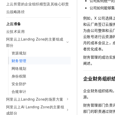
公司如何统一的
上云所需的企业组织模型及其核心职责
AI 产品 免费试用
网络
安全
云开发大赛
公司如何能够集
Tableau 订阅
1亿+ 大模型 tokens 和 
云战略路径
可观测
入门学习赛
中间件
AI空中课堂在线直播课
例如，X
公司选择
140+云产品 免费试用
大模型服务
上云准备
和云厂商签订云服
上云与迁云
产品新客免费试用，最长1
数据库
为由公司整体和云
生态解决方案
云技术采用
千问AI平台-Token Plan
企业出海
大模型ACA认证体验
云账号进行云资源
大数据计算
阿里云上Landing Zone的主要组成
助力企业全员 AI 认知与能
行业生态解决方案
月的成本会议上，
部分
政企业务
媒体服务
者优化成本。
千问AI平台-模型体验
开发者生态解决方案
资源规划
在线体验全尺寸、多种模态
财务管理的成功实
企业服务与云通信
财务管理
AI 开发和 AI 应用解决
阐述。
Happy 系列大模型
网络规划
域名与网站
身份权限
企业财务组织
终端用户计算
安全防护
Serverless
大模型解决方案
企业财务组织结构
合规审计
源。
阿里云上Landing Zone的场景方案
开发工具
快速部署 Dify，高效搭建 
财务管理部门负责
阿里云上AI Landing Zone的主要组
迁移与运维管理
部门的职责通过财
成部分