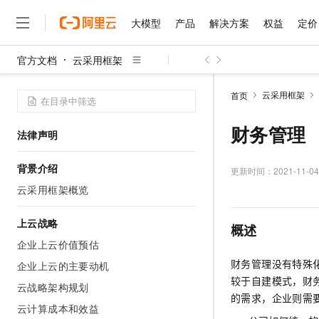
大模型
产品
解决方案
权益
定价
官方文档
云采用框架
大模型
产品
解决方案
权益
定价
云市场
伙伴
服务
了解阿里云
精选产品
精选解决方案
普惠上云
产品定价
精选商城
成为销售伙伴
售前咨询
为什么选择阿里云
千问AI平台
云采用框架
首页
了解云产品的定价详情
大模型服务平台百炼
千问办公，解锁你的工作
普惠上云 官方力荐
分销伙伴
在线服务
网站建设
什么是云计算
大
大模型服务与应用平台
企业级Agent产品，直接
云服务器38元/年起，超
财务管理
法律声明
咨询伙伴
多端小程序
技术领先
云上成本管理
售后服务
千问大模型
Agency Agents：拥
官方推荐返现计划
大模型
大模型
精选产品
精选解决方案
Salesforce 国际版订阅
稳定可靠
背景介绍
管理和优化成本
多元化、高性能、安全可靠
推荐新用户得奖励，单订单
更新时间：
2021-11-04
销售伙伴合作计划
自助服务
友盟天域
安全合规
人工智能与机器学习
AI
云采用框架概览
文本生成
无影云电脑
HappyHorse 打造一
云工开物
无影生态合作计划
在线服务
观测云
分析师报告
随时随地安全接入的云上超
高校专属算力普惠，学生认
计算
互联网应用开发
Qwen3.8-Max
HOT
上云战略
概述
Salesforce On Alibaba C
工单服务
智能体时代全能旗舰模型
Tuya 物联网平台阿里云
研究报告与白皮书
云解析DNS
快速拥有专属 OpenClaw
企业上云价值预估
Consulting Partner 合
大数据
容器
免费试用
短信专区
财务管理没有特殊
蓝凌 OA
Qwen3.7-Plus
企业上云的主要动机
AI 大模型销售与服务生
现代化应用
存储
天池大赛
较于自建模式，财
能看、能想、能动手的多模
云原生大数据计算服务 Max
解决方案免费试用 新老
云战略架构规划
电子合同
的需求，企业则需
面向分析的企业级SaaS模
最高领取价值200元试用
安全
网络与CDN
云计算成本和效益
AI 算法大赛
Qwen3-VL-Plus
畅捷通