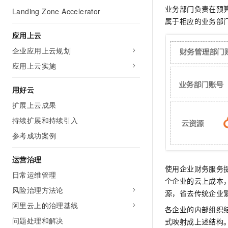
10 分钟在聊天系统中增加
业务部门负责在预
专有云
Landing Zone Accelerator
属于相应的业务部
应用上云
企业应用上云规划
应用上云实施
用好云
扩展上云成果
持续扩展和持续引入
参考成功案例
运营治理
使用企业财务服务
日常运维管理
个企业的云上成本
风险治理方法论
源，省去传统企业
阿里云上的治理基线
各企业的内部组织
问题处理和解决
式映射成上述结构