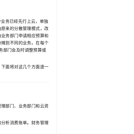
文戏情感细腻自然，动作戏激烈拳拳到肉，实现更强表演能力
支持中英文自由切换，具备更强的噪声鲁棒性
云聚AI 严选权益
SSL 证书
，一键激活高效办公新体验
精选AI产品，从模型到应用全链提效
堡垒机
分业务已经先行上云，单独
AI 用量加速计划
应用
防火墙
由原来的分散管理模式，改
、识别商机，让客服更高效、服务更出色。
新老同享，达量后返
由业务部门申请相应预算和
千问办公
主机安全
NEW
分摊到不同的业务。在每个
的智能体编程平台
一站式AI生产力平台
业务部门会及时调整预算或
AI 应用及服务市场
伶鹊
企业级人与Agent协作平台，接入和调度多个数字员工
智能客服平台，对话机器人、对话分析、智能外呼
。下面将对这几个方面逐一
AI 应用
大模型服务平台百炼 - 全妙
大模型
应用创作平台
多模态内容创作工具，已接入 DeepSeek
自然语言处理
数据标注
管理部门、业务部门和云资
机器学习
息提取
与 AI 智能体进行实时音视频通话
和分析消费账单。财务管理
从文本、图片、视频中提取结构化的属性信息
构建支持视频理解的 AI 音视频实时通话应用