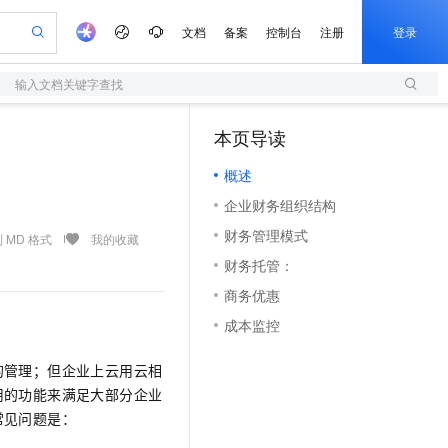
文档
备案
控制台
注册
登录
输入文档关键字查找
验
作计划
器
AI 活动
专业服务
服务伙伴合作计划
开发者社区
加入我们
服务平台百炼
阿里云 OPC 创新助力计划
本页导读
（0）
一站式生成采购清单，支持单品或批量购买
S
S产品伙伴计划（繁花）
峰会
造的大模型服务与应用开发平台
Qwen Audio：打造专属 AI 语音助手
轻量应用服务器
一句话生成原生可编辑精美 PPT 文稿
AI 生产力先锋
Al MaaS 服务伙伴赋能合作
域名
博文
Careers
NEW
至高可申请百万元
概述
性可伸缩的云计算服务
开启高性价比 AI 编程新体验
Qwen-Audio-3.0-Realtime 端到端实时语音角色扮演
输入一句话想法, 轻松生成专业的 PPT
先锋实践拓展 AI 生产力的边界
快速构建应用程序和网站，即刻迈出上云第一步
Token 补贴，五大权
计划
海大会
伙伴信用分合作计划
商标
问答
社会招聘
企业财务组织结构
益加速 OPC 成功
S
eek-V4-Pro
数字证书管理服务（原SSL证书）
一键部署幻兽帕鲁游戏服务器
飞天发布时刻
HOT
划
备案
电子书
校园招聘
财务管理模式
pSeek-V4-Pro
视频创作，一键激活电商全链路生产力
全托管，含MySQL、PostgreSQL、SQL Server、MariaDB多引擎
实现全站HTTPS，呈现可信的WEB访问
一键购买专属联机服务器，轻松开启游戏
所见，即是所愿
 MD 格式
我的收藏
更多支持
划
公司注册
镜像站
财务托管：
视频生成
语音识别与合成
专属 QwenPaw
短信服务
漫剧工坊：一站式动画创作平台
AI 实训营
HOT
合作伙伴培训与认证
商务优惠
划
上云迁移
的智能体编程平台
站生成，高效打造优质广告素材
从聊天伙伴进化为能主动干活的本地数字员工
快速生产连贯的高质量长漫剧
从基础到进阶，Agent 创客手把手教你
国内短信简单易用，安全可靠，秒级触达，全球覆盖200+国家和地区。
e-1.1-T2V
Qwen3-TTS-Flash
lScope
我要反馈
查询合作伙伴
成本监控
畅细腻的高质量视频
离线语音合成大模型，多语言方言自适应，低延迟高稳定
n Alibaba Cloud ISV 合作
代维服务
olarDB
建企业门户网站
大数据开发治理平台 DataWorks
10 分钟搭建微信、支付宝小程序
创新加速
ope
登录合作伙伴管理后台
我要建议
站，无忧落地极速上线
以可视化方式快速构建移动和 PC 门户网站
100%兼容MySQL、PostgreSQL，兼容Oracle，支持集中和分布式
高效部署网站，快速应用到小程序
Data Agent 驱动的一站式 Data+AI 开发治理平台
的管理；但企业上云用云相
e-1.1-I2V
Cosyvoice-V3-Flash
安全
用的功能来满足大部分企业
畅自然，细节丰富
高表现力语音合成大模型，语音克隆听感自然
我要投诉
上云场景组合购
伴
常见问题是：
边界网络安全防护产品
漫剧创作，剧本、分镜、视频高效生成
覆盖90%+业务场景，专享组合折扣价
2V
VPN
Fun-ASR