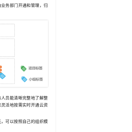
t.diy 一步搞定创意建站
构建大模型应用的安全防护体系
由业务部门开通和管理，归
通过自然语言交互简化开发流程,全栈开发支持
通过阿里云安全产品对 AI 应用进行安全防护
务人员能清晰完整地了解整
以灵活地按需实时开通云资
元，可以按照自己的组织模