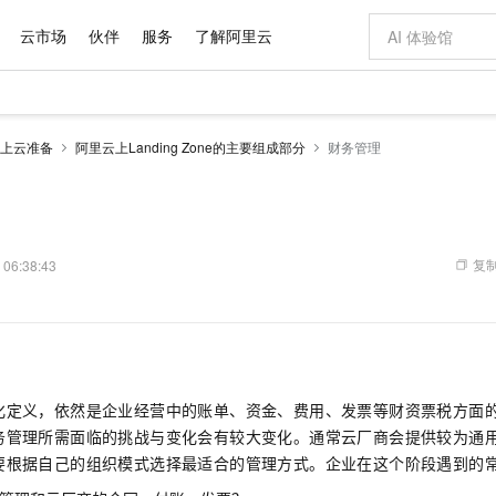
云市场
伙伴
服务
了解阿里云
AI 特惠
数据与 API
成为产品伙伴
企业增值服务
最佳实践
价格计算器
AI 场景体
基础软件
产品伙伴合
阿里云认证
市场活动
配置报价
大模型
上云准备
阿里云上Landing Zone的主要组成部分
财务管理
自助选配和估算价格
新方式
域名与网站
睿译宝，AI翻译排版一步到位
智启 AI 普惠权益
产品生态集成认证中心
企业支持计划
云上春晚
千问官方 MaaS 平台，为开发者和 Agent 而生，新用户赠送 1 亿 + tokens 额度
云服务器 EC
AI Coding
阿里云Maa
2026 阿里云
为企业打
数据集
Windows
大模型认证
模型
NEW
交付可用成果
值低价云产品抢先购
提供智能易用的域名与建站服务
上传文档即自动完成翻译和格式还原
至高享 1亿+免费 tokens，加速 Al 应用落地
安全可靠、弹
智能编程，一键
产品生态伙伴
专家技术服务
云上奥运之旅
弹性计算合作
阿里云中企出
手机三要素
宝塔 Linux
全部认证
价格优势
有专属领域专家
对象存储 OSS
GLM-5.2：长任务时代开源旗舰模型
阿里云 OPC 创新助力计划
云数据库 RD
即刻拥有 DeepS
AI 电商营销
产品生态伙伴工作台
企业增值服务台
云栖战略参考
云存储合作计
云栖大会
身份实名认证
CentOS
训练营
推动算力普惠，释放技术红利
的大模型服务
最高返9万
多领域专家智能体,一键组建 AI 虚拟交付团队
至高百万元 Token 补贴，加速一人公司成长
稳定、安全、高性价比、高性能的云存储服务
真正可用的 1M 上下文,一次完成代码全链路开发
轻松解锁专属 Dee
从图文生成到
复制
 06:38:43
云上的中国
数据库合作计
活动全景
短信
Docker
图片和
站式影视创作平台
人工智能平台 PAI
Hermes Agent，打造自进化智能体
Token Plan 模型订阅计划
Qoder
5 分钟轻松部署
AI 广告创作
企业成长
大模型
NEW
信息公告
看见新力量
云网络合作计
OCR 文字识别
JAVA
级电脑
证享300元代金券
可视化编排打通从文字构思到成片全链路闭环
一站式AI开发、训练和推理服务
自主进化，持久记忆，越用越聪明
Qwen3.8-Max 首发尝鲜，限时加量 10 倍，夜间低至2折
面向真实软件
图文、视频一
Kimi-K3
HappyHors
NEW
魔搭 Mode
loud
服务实践
官网公告
Kimi 最新旗舰模型，长程编程与推理利器
让文字生成流
金融模力时刻
Salesforce O
版
发票查验
全能环境
Qoder CN
Claude Code + GStack 打造工程团队
千问办公，限时限量积分加倍
云原生数据库 P
低代码高效构
AI 建站
NEW
作计划
计划
创新中心
魔搭 ModelSc
健康状态
让AI从“聊天伙伴”进化为能干活的“数字员工”
覆盖公网/内网、递归/权威、移动APP等全场景解析服务
安装技能 GStack，拥有专属 AI 工程团队
你的AI工作搭子，覆盖日常办公高频场景
基于千问大模型等，支持代码智能生成、研发智能问答
0 代码专业建
客户案例
化定义，依然是企业经营中的账单、资金、费用、发票等财资票税方面
天气预报查询
操作系统
Deepseek-v4-pro
HappyHors
态合作计划
务管理所需面临的挑战与变化会有较大变化。通常云厂商会提供较为通
态智能体模型
旗舰 MoE 大模型，百万上下文与顶尖推理能力
图生视频，流
Compute
同享
容器服务 Kubernetes 版 ACK
万小智 AI 建站低至 15元/月
云防火墙
AI 短剧/漫剧
快递物流查询
WordPress
成为服务伙
高校合作
要根据自己的组织模式选择最适合的管理方式。企业在这个阶段遇到的
式云数据仓库
点，立即开启云上创新
提供一站式管理容器应用的 K8s 服务
送.CN域名，送备案服务码
云原生的云上
AI助力短剧
GLM-5.2
Wan2.7-T
Ubuntu