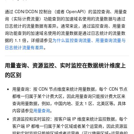
通过
CDN/DCDN
控制台（或者
OpenAPI）的监控查询、用量查
询（实际计费流量）功能查到的加速域名使用的流量数据与通过
日志统计的流量数据有差异。通常来说，通过监控查询、用量查
询功能查到的加速域名使用的流量数据是通过日志统计的流量数
据的
1.1
倍，详细请参见
为什么监控查询流量、用量查询流量与
日志统计流量有差异
。
用量查询、资源监控、实时监控在数据统计维度上
的区别
用量查询：按
CDN
节点维度来统计用量数据，每个
CDN
节点
都唯一归属于某个计费大区，因此用量查询只能按计费大区来
查询用量数据，例如，中国内地、亚太
1
区、北美区等。具体
内容请参见
用量查询
。
资源监控和实时监控：按客户端
IP
维度来统计监控数据，每个
客户端
IP
都唯一归属于某个区域或者某个运营商，因此资源监
控和实时监控只能按区域或者运营商（可以使用区域+运营商的