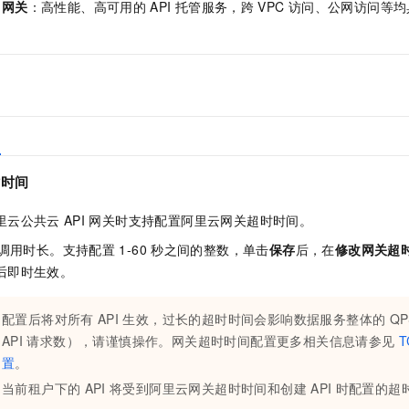
网关
：高性能、高可用的
API
托管服务，跨
VPC
访问、公网访问等均
一个 AI 助手
即刻拥有 DeepSeek-R1 满血版
超强辅助，Bol
在企业官网、通讯软件中为客户提供 AI 客服
多种方案随心选，轻松解锁专属 DeepSeek
时时间
里云公共云
API
网关时支持配置阿里云网关超时时间。
调用时长。支持配置
1-60
秒之间的整数，单击
保存
后，在
修改网关超
后即时生效。
配置后将对所有
API
生效，过长的超时时间会影响数据服务整体的
Q
API
请求数），请谨慎操作。网关超时时间配置更多相关信息请参见
T
置
。
当前租户下的
API
将受到阿里云网关超时时间和创建
API
时配置的超