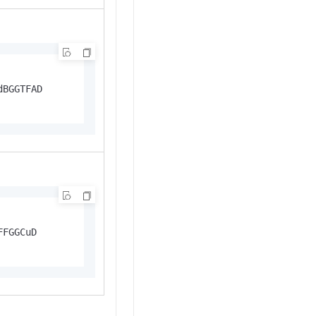
BGGTFAD

FGGCuD
