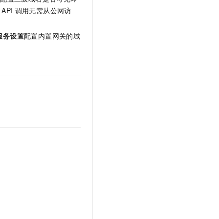
文戏情感细腻自然，动作戏激烈拳拳到肉，实现更强表演能力
支持中英文自由切换，具备更强的噪声鲁棒性
云聚AI 严选权益
API
调用无需从公网访
SSL 证书
，一键激活高效办公新体验
精选AI产品，从模型到应用全链提效
堡垒机
服务设置
配置内置网关的域
AI 用量加速计划
应用
防火墙
、识别商机，让客服更高效、服务更出色。
新老同享，达量后返
千问办公
主机安全
NEW
的智能体编程平台
一站式AI生产力平台
AI 应用及服务市场
伶鹊
企业级人与Agent协作平台，接入和调度多个数字员工
智能客服平台，对话机器人、对话分析、智能外呼
AI 应用
大模型服务平台百炼 - 全妙
大模型
应用创作平台
多模态内容创作工具，已接入 DeepSeek
自然语言处理
数据标注
机器学习
息提取
与 AI 智能体进行实时音视频通话
从文本、图片、视频中提取结构化的属性信息
构建支持视频理解的 AI 音视频实时通话应用