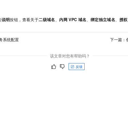
的
说明
按钮，查看关于
二级域名
、
内网
VPC
域名
、
绑定独立域名
、
授权
务系统配置
下一篇：
该文章对您有帮助吗？
反馈