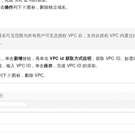
单击
操作
列下
图标，删除独立域名。
域名可见范围为所有用户可见且授权
VPC
后，支持从授权
VPC
内通过
I。
域，单击
新增
按钮，再单击
VPC id
获取方式说明
，获取
VPC ID。如
钮，输入
VPC ID，单击
保存
，完成
VPC ID
的添加。
列下
图标，删除
VPC。