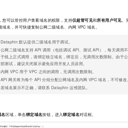
，
您可以管控用户查看域名的权限，支持
仅超管可见
和
所有用户可见
。
级域名，并可快捷复制公网二级域名、内网
VPC
域名。
Dataphin
默认提供二级域名用于调试。
公网二级域名支持
API
调用（包括调试
API、测试
API），每天调用
于线上正式调用，请绑定独立域名，绑定后，无调用次数限制。由于
部测试，建议关闭展示避免应用开发人员误用。
内网
VPC
用于
VPC
之间的调用，无调用次数限制。
API
网关将为每个
API
分组分配公网域名及内网
VPC
域名，不可修改
若域名展示不正确，请联系
Dataphin
运维团队。
域名
区域，单击
绑定域名
按钮，进入
绑定域名
对话框。