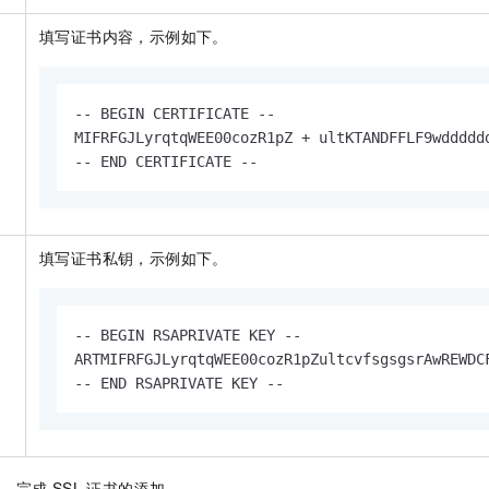
填写证书内容，示例如下。
-- BEGIN CERTIFICATE --

MIFRFGJLyrqtqWEE00cozR1pZ + ultKTANDFFLF9wdddddd
-- END CERTIFICATE --
填写证书私钥，示例如下。
-- BEGIN RSAPRIVATE KEY --

ARTMIFRFGJLyrqtqWEE00cozR1pZultcvfsgsgsrAwREWDCF
-- END RSAPRIVATE KEY --
认
，完成
SSL
证书的添加。