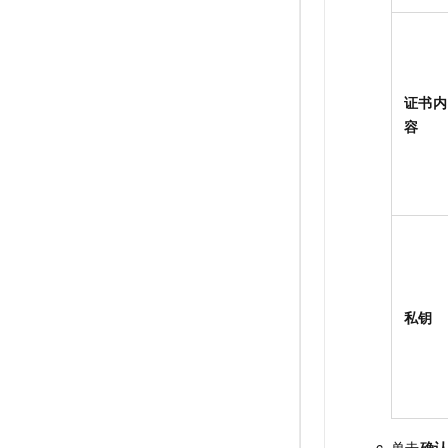
证书内
容
私钥
单击
确