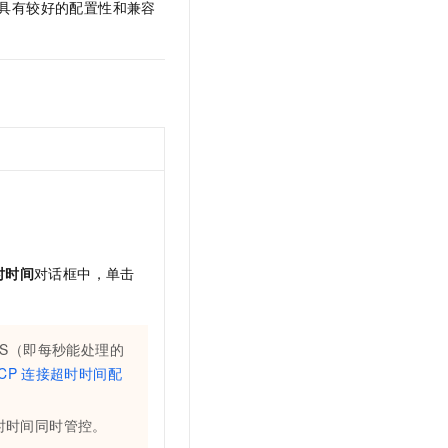
具有较好的配置性和兼容
t.diy 一步搞定创意建站
构建大模型应用的安全防护体系
通过自然语言交互简化开发流程,全栈开发支持
通过阿里云安全产品对 AI 应用进行安全防护
时时间
对话框中，单击
PS（即每秒能处理的
CP
连接超时时间配
时时间同时管控。