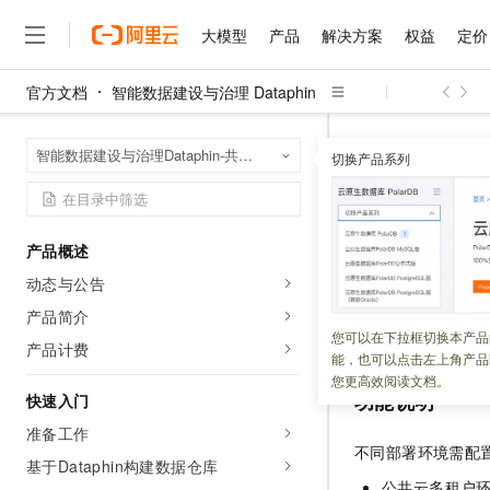
大模型
产品
解决方案
权益
定价
官方文档
智能数据建设与治理 Dataphin
大模型
产品
解决方案
权益
定价
云市场
伙伴
服务
了解阿里云
精选产品
精选解决方案
普惠上云
产品定价
精选商城
成为销售伙伴
售前咨询
为什么选择阿里云
千问AI平台
智能数据建设与治
首页
智能数据建设与治理Dataphin-共享模式（全托管版）
了解云产品的定价详情
切换产品系列
网络配置
大模型服务平台百炼
睿译宝，AI翻译排版一
普惠上云 官方力荐
分销伙伴
在线服务
网站建设
什么是云计算
大
大模型服务与应用平台
上传文档即自动完成翻译和
云服务器38元/年起，超
咨询伙伴
多端小程序
技术领先
网络配置
云上成本管理
售后服务
千问大模型
GLM-5.2：长任务时代
官方推荐返现计划
大模型
大模型
精选产品
精选解决方案
Salesforce 国际版订阅
稳定可靠
产品概述
管理和优化成本
多元化、高性能、安全可靠
推荐新用户得奖励，单订单
销售伙伴合作计划
自助服务
动态与公告
更新时间：
2025-11-04
友盟天域
安全合规
人工智能与机器学习
AI
文本生成
无影云电脑
Hermes Agent，打造
云工开物
无影生态合作计划
在线服务
产品简介
观测云
分析师报告
随时随地安全接入的云上超
自主进化，持久记忆，越用
高校专属算力普惠，学生认
计算
互联网应用开发
为了实现应用与数
您可以在下拉框切换本产品
Qwen3.8-Max
HOT
产品计费
Salesforce On Alibaba C
工单服务
能，也可以点击左上角产品
智能体时代全能旗舰模型
Tuya 物联网平台阿里云
研究报告与白皮书
云解析DNS
快速拥有专属 OpenClaw
Consulting Partner 合
大数据
容器
您更高效阅读文档。
免费试用
短信专区
功能说明
快速入门
蓝凌 OA
Qwen3.7-Plus
AI 大模型销售与服务生
现代化应用
存储
天池大赛
能看、能想、能动手的多模
准备工作
云原生大数据计算服务 Max
解决方案免费试用 新老
电子合同
不同部署环境需配
面向分析的企业级SaaS模
最高领取价值200元试用
基于Dataphin构建数据仓库
安全
网络与CDN
AI 算法大赛
Qwen3-VL-Plus
畅捷通
公共云多租户