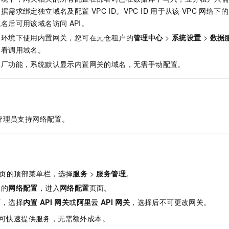
服务生态伙伴
视觉 Coding、空间感知、多模态思考等全面升级
1M上下文，专为长程任务能力而生
云工开物
企业应用
Night Plan 支持 Qwen 3.8-Max
AI 办公
NEW
根据需求绑定独立域名及配置
VPC ID。VPC ID
用于从该
VPC
网络下的
Red Hat
30+ 款产品免费体验
夜间 5 折，Qwen/Meoo/TokenPlan 客户专享
AI智能应用
域名后可用该域名访问
API。
科研合作
ERP
堂（旗舰版）
SUSE
署环境下使用内置网关，您可在元仓租户的
管理中心
>
系统设置
>
数据
智能客服
AI 应用构建
大模型原生
CRM
查看调用域名。
2个月
自动承接线索
建站小程序
工厂功能，系统默认显示内置网关的域名，无需手动配置。
Qoder
大模型服务平台百炼-应用模版
OA 办公系统
HOT
NEW
面向真实软件
个人版上线、团队版降价；千问3.8-Max首发发尝鲜
丰富多元化的应用模版和解决方案
力提升
财税管理
模板建站
万有无界
大模型服务平台百炼-智能体
400电话
定制建站
的模型效果
灵活可视化地构建企业级 Agent
管理员支持网络配置。
方案
广告营销
模板小程序
秒悟
人工智能平台 PAI
定制小程序
云端极速 AI 
新一代 AI 视频生成模型，深度适配广告营销等场景
AI Native 的算法工程平台，一站式完成建模、训练、推理服务部署
APP 开发
页的顶部菜单栏，选择
服务
>
服务管理
。
建站系统
栏的
网络配置
，进入
网络配置
页面。
面，选择
内置
API
网关
或
阿里云
API
网关
，选择后不可更改网关。
AI 应用
10分钟微调：让0.6B模型媲美235B模型
多模态数据信
依托云原生高可用架构,实现Dify私有化部署
用1%尺寸在特定领域达到大模型90%以上效果
可快速提供服务，无需额外成本。