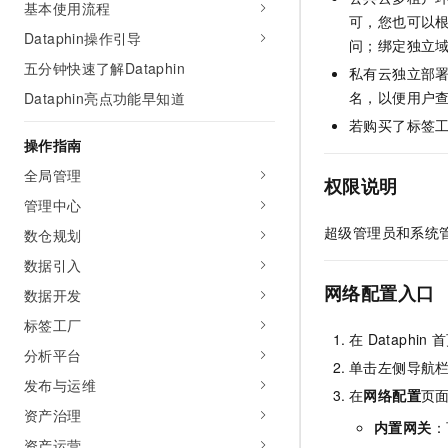
基本使用流程
AI 产品 免费试用
网络
可，您也可以
安全
云开发大赛
Tableau 订阅
Dataphin操作引导
1亿+ 大模型 tokens 和 
问；绑定独立
可观测
入门学习赛
中间件
AI空中课堂在线直播课
五分钟快速了解Dataphin
私有云独立部
140+云产品 免费试用
大模型服务
名，以便用户
Dataphin亮点功能早知道
上云与迁云
产品新客免费试用，最长1
数据库
生态解决方案
若购买了标签
千问AI平台-Token Plan
企业出海
大模型ACA认证体验
操作指南
大数据计算
助力企业全员 AI 认知与能
行业生态解决方案
全局管理
政企业务
权限说明
媒体服务
千问AI平台-模型体验
开发者生态解决方案
管理中心
在线体验全尺寸、多种模态
企业服务与云通信
超级管理员和系统
数仓规划
AI 开发和 AI 应用解决
Happy 系列大模型
数据引入
域名与网站
网络配置入口
数据开发
终端用户计算
标签工厂
在
Dataphin
首
Serverless
大模型解决方案
分析平台
单击左侧导航
发布与运维
开发工具
在
网络配置
页
快速部署 Dify，高效搭建 
资产治理
内置网关
：
迁移与运维管理
资产运营