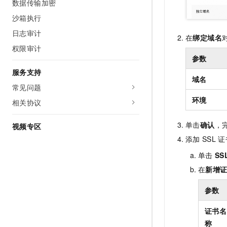
数据传输加密
沙箱执行
日志审计
在
绑定域名
权限审计
参数
服务支持
域名
常见问题
环境
相关协议
单击
确认
，
视频专区
添加
SSL
证
单击
SS
在
新增
参数
证书名
称