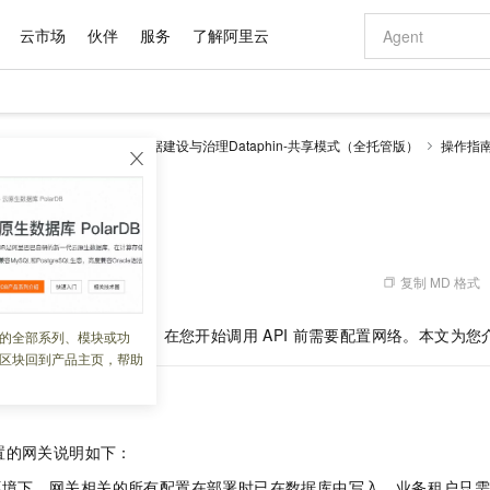
云市场
伙伴
服务
了解阿里云
AI 特惠
数据与 API
成为产品伙伴
企业增值服务
最佳实践
价格计算器
AI 场景体
基础软件
产品伙伴合
阿里云认证
市场活动
配置报价
大模型
理 Dataphin
智能数据建设与治理Dataphin-共享模式（全托管版）
操作指
自助选配和估算价格
步到位
域名与网站
智启 AI 普惠权益
产品生态集成认证中心
企业支持计划
云上春晚
Qwen Audio：打造专属 AI 语音助手
千问官方 MaaS 平台，为开发者和 Agent 而生，新用户赠送 1 亿 + tokens 额度
云服务器 EC
一句话生成原生
AI Coding
阿里云Maa
2026 阿里云
为企业打
数据集
Windows
大模型认证
模型
NEW
NEW
格式还原
值低价云产品抢先购
提供智能易用的域名与建站服务
至高享 1亿+免费 tokens，加速 Al 应用落地
Qwen-Audio-3.0-Realtime 端到端实时语音角色扮演
安全可靠、弹
输入一句话想法,
智能编程，一键
产品生态伙伴
专家技术服务
云上奥运之旅
弹性计算合作
阿里云中企出
手机三要素
宝塔 Linux
全部认证
价格优势
开源旗舰模型
对象存储 OSS
即刻拥有 DeepSeek-V4-Pro
阿里云 OPC 创新助力计划
云数据库 RD
一键部署幻兽
AI 电商营销
产品生态伙伴工作台
企业增值服务台
云栖战略参考
云存储合作计
云栖大会
身份实名认证
CentOS
训练营
推动算力普惠，释放技术红利
的大模型服务
最高返9万
真正可用的 1M 上下文,一次完成代码全链路开发
轻松解锁专属 DeepSeek-V4-Pro
至高百万元 Token 补贴，加速一人公司成长
稳定、安全、高性价比、高性能的云存储服务
一键购买专属
从图文生成到
复制 MD 格式
 07:21:57
云上的中国
数据库合作计
活动全景
短信
Docker
图片和
自进化智能体
人工智能平台 PAI
5 分钟轻松部署专属 QwenPaw
Token Plan 模型订阅计划
Qoder
高效搭建 AI
AI 广告创作
企业成长
大模型
NEW
HOT
信息公告
看见新力量
云网络合作计
OCR 文字识别
JAVA
级电脑
越聪明
证享300元代金券
一站式AI开发、训练和推理服务
Qwen3.8-Max 首发尝鲜，限时加量 10 倍，夜间低至2折
从聊天伙伴进化为能主动干活的本地数字员工
面向真实软件
图文、视频一
据服务之间的网络互通，在您开始调用
API
前需要配置网络。本文为您
的全部系列、模块或功
Kimi-K3
HappyHors
NEW
魔搭 Mode
loud
服务实践
官网公告
区块回到产品主页，帮助
Kimi 最新旗舰模型，长程编程与推理利器
让文字生成流
金融模力时刻
Salesforce O
版
发票查验
全能环境
Qoder CN
Claude Code + GStack 打造工程团队
千问办公，限时限量积分加倍
云原生数据库 P
低代码高效构
AI 建站
NEW
作计划
计划
创新中心
魔搭 ModelSc
健康状态
让AI从“聊天伙伴”进化为能干活的“数字员工”
覆盖公网/内网、递归/权威、移动APP等全场景解析服务
安装技能 GStack，拥有专属 AI 工程团队
你的AI工作搭子，覆盖日常办公高频场景
基于千问大模型等，支持代码智能生成、研发智能问答
0 代码专业建
客户案例
天气预报查询
操作系统
Deepseek-v4-pro
HappyHors
态合作计划
态智能体模型
旗舰 MoE 大模型，百万上下文与顶尖推理能力
图生视频，流
Compute
同享
容器服务 Kubernetes 版 ACK
万小智 AI 建站低至 15元/月
云防火墙
AI 短剧/漫剧
快递物流查询
WordPress
成为服务伙
置的网关说明如下：
高校合作
式云数据仓库
点，立即开启云上创新
提供一站式管理容器应用的 K8s 服务
送.CN域名，送备案服务码
云原生的云上
AI助力短剧
GLM-5.2
Wan2.7-T
Ubuntu
环境下，网关相关的所有配置在部署时已在数据库中写入，业务租户只