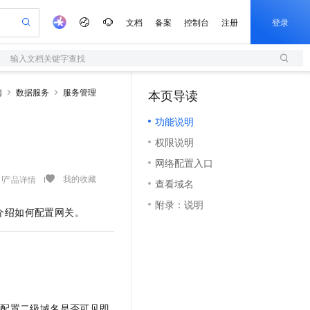
文档
备案
控制台
注册
登录
输入文档关键字查找
验
作计划
器
AI 活动
专业服务
服务伙伴合作计划
开发者社区
加入我们
服务平台百炼
阿里云 OPC 创新助力计划
南
数据服务
服务管理
本页导读
（0）
一站式生成采购清单，支持单品或批量购买
S
可编辑精美 PPT 文稿
S产品伙伴计划（繁花）
峰会
造的大模型服务与应用开发平台
轻量应用服务器
Agency Agents：拥有专属领域专家
AI 生产力先锋
Al MaaS 服务伙伴赋能合作
域名
博文
Careers
至高可申请百万元
功能说明
性可伸缩的云计算服务
 轻松生成专业的 PPT
开启高性价比 AI 编程新体验
先锋实践拓展 AI 生产力的边界
快速构建应用程序和网站，即刻迈出上云第一步
多领域专家智能体,一键组建 AI 虚拟交付团队
Token 补贴，五大权
计划
海大会
伙伴信用分合作计划
商标
问答
社会招聘
权限说明
益加速 OPC 成功
S
帕鲁游戏服务器
数字证书管理服务（原SSL证书）
HappyHorse 打造一站式影视创作平台
飞天发布时刻
HOT
划
备案
电子书
校园招聘
网络配置入口
联机服务器，轻松开启游戏
视频创作，一键激活电商全链路生产力
全托管，含MySQL、PostgreSQL、SQL Server、MariaDB多引擎
实现全站HTTPS，呈现可信的WEB访问
所见，即是所愿
可视化编排打通从文字构思到成片全链路闭环
更多支持
我的收藏
产品详情
划
公司注册
镜像站
查看域名
视频生成
语音识别与合成
 智能体与工作流应用
短信服务
漫剧工坊：一站式动画创作平台
AI 实训营
合作伙伴培训与认证
附录：说明
划
上云迁移
的智能体编程平台
站生成，高效打造优质广告素材
通过阿里云百炼高效搭建AI应用,助力高效开发
快速生产连贯的高质量长漫剧
从基础到进阶，Agent 创客手把手教你
国内短信简单易用，安全可靠，秒级触达，全球覆盖200+国家和地区。
介绍如何配置网关。
e-1.1-T2V
Qwen3-TTS-Flash
lScope
我要反馈
查询合作伙伴
畅细腻的高质量视频
离线语音合成大模型，多语言方言自适应，低延迟高稳定
n Alibaba Cloud ISV 合作
代维服务
olarDB
建企业门户网站
大数据开发治理平台 DataWorks
10 分钟搭建微信、支付宝小程序
创新加速
ope
登录合作伙伴管理后台
我要建议
站，无忧落地极速上线
以可视化方式快速构建移动和 PC 门户网站
100%兼容MySQL、PostgreSQL，兼容Oracle，支持集中和分布式
高效部署网站，快速应用到小程序
Data Agent 驱动的一站式 Data+AI 开发治理平台
e-1.1-I2V
Cosyvoice-V3-Flash
安全
畅自然，细节丰富
高表现力语音合成大模型，语音克隆听感自然
我要投诉
上云场景组合购
伴
边界网络安全防护产品
漫剧创作，剧本、分镜、视频高效生成
覆盖90%+业务场景，专享组合折扣价
2V
VPN
Fun-ASR
需配置二级域名是否可见即