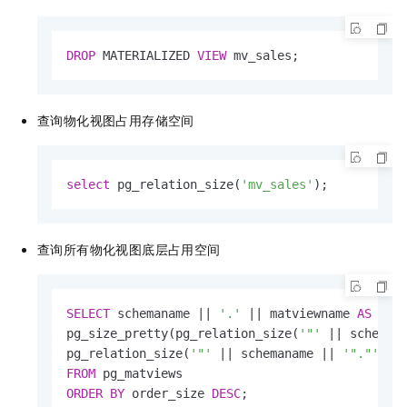
DROP
 MATERIALIZED 
VIEW
 mv_sales;
查询物化视图占用存储空间
select
 pg_relation_size(
'mv_sales'
);
查询所有物化视图底层占用空间
SELECT
 schemaname 
||
'.'
||
 matviewname 
AS
 mv_f
pg_size_pretty(pg_relation_size(
'"'
||
 scheman
pg_relation_size(
'"'
||
 schemaname 
||
'"."'
||
FROM
ORDER
BY
 order_size 
DESC
;