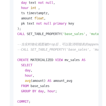
day
 text 
not
null
,

hour
int
 ,

  ts timestamptz,

  amount 
float
,

  pk text 
not
null
primary
 key

CALL
 SET_TABLE_PROPERTY(
'base_sales'
, 
'mutate_
--当实时物化视图被Drop后，可以取消明细表的appendo
--CALL SET_TABLE_PROPERTY('base_sales', 'mutat
CREATE
 MATERIALIZED 
VIEW
 mv_sales 
AS
SELECT
day
,

hour
,

avg
(amount) 
AS
 amount_avg

FROM
 base_sales

GROUP
BY
day
, 
hour
;

COMMIT
;
