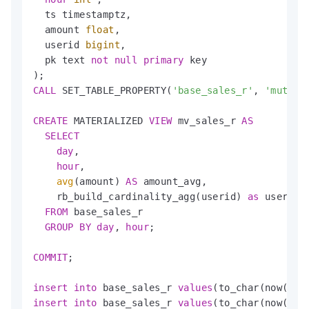
  ts timestamptz,

  amount 
float
,

  userid 
bigint
,

  pk text 
not
null
primary
 key

CALL
 SET_TABLE_PROPERTY(
'base_sales_r'
, 
'mutate
CREATE
 MATERIALIZED 
VIEW
 mv_sales_r 
AS
SELECT
day
,

hour
,

avg
(amount) 
AS
 amount_avg,

    rb_build_cardinality_agg(userid) 
as
 user_cou
FROM
 base_sales_r

GROUP
BY
day
, 
hour
;

COMMIT
;

insert
into
 base_sales_r 
values
(to_char(now(),
'
insert
into
 base_sales_r 
values
(to_char(now(),
'