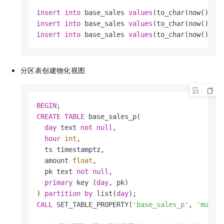
insert
into
 base_sales 
values
(to_char(now(),
'Y
insert
into
 base_sales 
values
(to_char(now(),
'Y
insert
into
 base_sales 
values
(to_char(now(),
'Y
分区表创建物化视图
BEGIN
CREATE
TABLE
 base_sales_p(

day
 text 
not
null
,

hour
int
,

  ts timestamptz,

  amount 
float
,

  pk text 
not
null
,

primary
 key (
day
, pk)

) 
partition
by
 list(
day
CALL
 SET_TABLE_PROPERTY(
'base_sales_p'
, 
'mutat