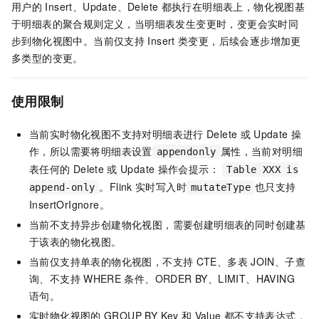
用户的
Insert、Update、Delete
都执行在明细表上，物化视图基
于明细表的聚合规则定义，当明细表发生变更时，变更会实时同
步到物化视图中。当前仅支持
Insert
类变更，后续会逐步增加更
多类型的变更。
使用限制
当前实时物化视图不支持对明细表进行
Delete
或
Update
操
作，所以需要将明细表设置
属性，当前对明细
appendonly
表任何的
Delete
或
Update
操作会提示：
Table XXX is
。Flink
实时写入时
也只支持
append-only
mutateType
InsertOrIgnore。
当前不支持异步创建物化视图，需要创建明细表的同时创建基
于该表的物化视图。
当前仅支持单表的物化视图，不支持
CTE、多表
JOIN、子查
询、不支持
WHERE
条件、ORDER BY、LIMIT、HAVING
语句。
实时物化视图的
GROUP BY Key
和
Value
都不支持表达式，