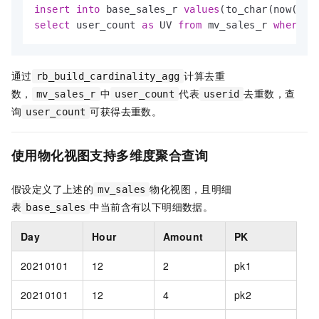
insert
into
 base_sales_r 
values
(to_char(now(),
'
select
 user_count 
as
 UV 
from
 mv_sales_r 
where
d
通过
计算去重
rb_build_cardinality_agg
数，
中
代表
去重数，查
mv_sales_r
user_count
userid
询
可获得去重数。
user_count
使用物化视图支持多维度聚合查询
假设定义了上述的
物化视图，且明细
mv_sales
表
中当前含有以下明细数据。
base_sales
Day
Hour
Amount
PK
20210101
12
2
pk1
20210101
12
4
pk2