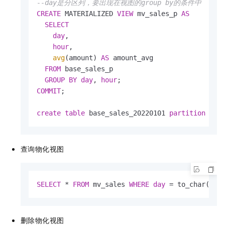
--day是分区列，要出现在视图的group by的条件中
CREATE
 MATERIALIZED 
VIEW
 mv_sales_p 
AS
SELECT
day
,

hour
,

avg
(amount) 
AS
 amount_avg

FROM
 base_sales_p

GROUP
BY
day
, 
hour
COMMIT
;

create
table
 base_sales_20220101 
partition
of
 
查询物化视图
SELECT
*
FROM
 mv_sales 
WHERE
day
=
 to_char(now
删除物化视图