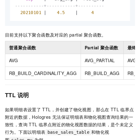
-----------+-----------+----------
20210101
|
4.5
|
4
目前支持以下聚合函数及对应的
partial
聚合函数。
普通聚合函数
Partial
聚合函数
最终
AVG
AVG_PARTIAL
AVG_
RB_BUILD_CARDINALITY_AGG
RB_BUILD_AGG
RB_O
TTL
说明
如果明细表设置了
TTL，并创建了物化视图，那么在
TTL
临界点
附近的数据，Hologres
无法保证明细表和物化视图查询结果的一
致性，查询
TTL
临界点附近的物化视图数据的结果，是个未定义
行为。下面以明细表
和物化视
base_sales_table
图
为例。
sales_mv