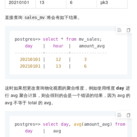
20210101
13
6
pk3
直接查询
将会有如下结果。
sales_mv
postgres
=
>
select
*
from
 mv_sales;

day
|
hour
|
-----------+---------+--------------
20210101
|
12
|
3
20210101
|
13
|
6
这时如果想更改查询物化视图的聚合维度，例如使用维度
day
进
行
avg
聚合计算，则会得到的会是一个错误的结果，因为
avg
的
avg
不等于
total
的
avg。
postgres
=
>
select
day
, 
avg
(amount_avg) 
from
 mv_
day
|