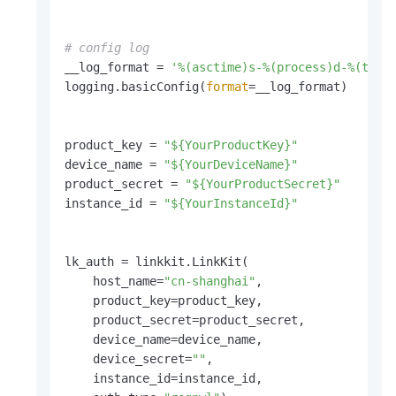
# config log
__log_format = 
'%(asctime)s-%(process)d-%(thre
logging.basicConfig(
format
=__log_format)

product_key = 
"${YourProductKey}"
device_name = 
"${YourDeviceName}"
product_secret = 
"${YourProductSecret}"
instance_id = 
"${YourInstanceId}"
lk_auth = linkkit.LinkKit(

    host_name=
"cn-shanghai"
,

    product_key=product_key,

    product_secret=product_secret,

    device_name=device_name,

    device_secret=
""
,

    instance_id=instance_id,
