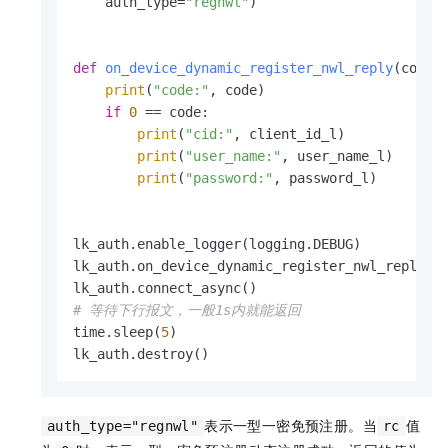
    auth_type=
"regnwl"
)

def
on_device_dynamic_register_nwl_reply
(
code,
print
(
"code:"
, code)

if
0
 == code:

print
(
"cid:"
, client_id_l)

print
(
"user_name:"
, user_name_l)

print
(
"password:"
, password_l)

lk_auth.enable_logger(logging.DEBUG)

lk_auth.on_device_dynamic_register_nwl_reply = 
# 等待下行报文，一般1s内就能返回
time.sleep(
5
)

lk_auth.destroy()
表示一型一密免预注册。当
值
auth_type="regnwl"
rc