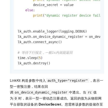
        device_secret = value

else
:

print
(
"dynamic register device fail,rc
lk_auth.enable_logger(logging.DEBUG)

lk_auth.on_device_dynamic_register = on_device_
lk_auth.connect_async()

# 等待下行报文，一般1s内就能返回
time.sleep(
5
)

lk_auth.destroy()
LinkKit
构造参数中传入
，表示一
auth_type="register"
型一密预注册，结果在回
调
中透出。当
值
on_device_dynamic_register
rc
为
时，表示一型一密动态注册成功。返回的值为从物联网
0
平台获取的设备的
DeviceSecret
。您需将该参数的值储存至