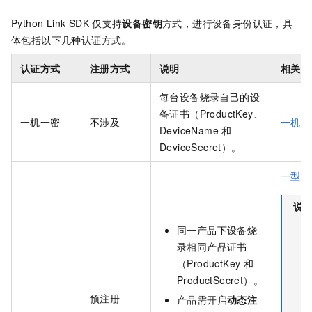
Python Link SDK
仅支持
设备密钥
方式，进行设备身份认证，具
体包括以下几种认证方式。
认证方式
注册方式
说明
相关文
每台设备烧录自己的设
备证书（ProductKey、
一机一密
不涉及
一机一
DeviceName
和
DeviceSecret）。
一型一
说
同一产品下设备烧
录相同产品证书
（ProductKey
和
ProductSecret）。
预注册
产品需开启
动态注