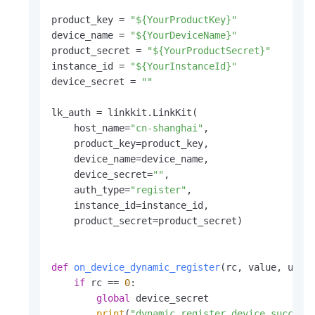
product_key = 
"${YourProductKey}"
device_name = 
"${YourDeviceName}"
product_secret = 
"${YourProductSecret}"
instance_id = 
"${YourInstanceId}"
device_secret = 
""
lk_auth = linkkit.LinkKit(

    host_name=
"cn-shanghai"
,

    product_key=product_key,

    device_name=device_name,

    device_secret=
""
,

    auth_type=
"register"
,

    instance_id=instance_id,

    product_secret=product_secret)

def
on_device_dynamic_register
(
rc, value, user
if
 rc == 
0
:

global
 device_secret

print
(
"dynamic register device success