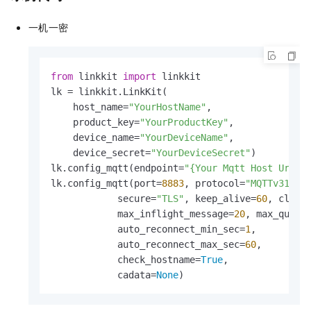
一机一密
from
 linkkit 
import
 linkkit

lk = linkkit.LinkKit(

    host_name=
"YourHostName"
,

    product_key=
"YourProductKey"
,

    device_name=
"YourDeviceName"
,

    device_secret=
"YourDeviceSecret"
)          
lk.config_mqtt(endpoint=
"{Your Mqtt Host Url}"
)
lk.config_mqtt(port=
8883
, protocol=
"MQTTv311"
,
            secure=
"TLS"
, keep_alive=
60
, clean
            max_inflight_message=
20
, max_queue
            auto_reconnect_min_sec=
1
,

            auto_reconnect_max_sec=
60
,

            check_hostname=
True
,   

            cadata=
None
)