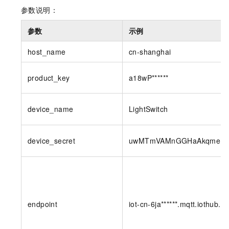
参数说明：
参数
示例
host_name
cn-shanghai
product_key
a18wP******
device_name
LightSwitch
device_secret
uwMTmVAMnGGHaAkqmeDY6c
endpoint
iot-cn-6ja******.mqtt.iothub.a