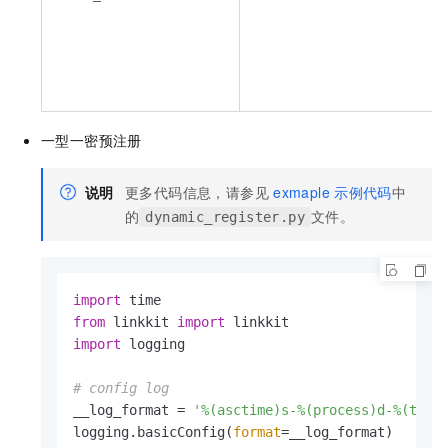
一型一密预注册
说明
更多代码信息，请参见
exmaple
示例代码
中
的
文件。
dynamic_register.py
import
from
 linkkit 
import
import
 logging

# config log
__log_format = 
'%(asctime)s-%(process)d-%(thre
logging.basicConfig(
format
=__log_format)
