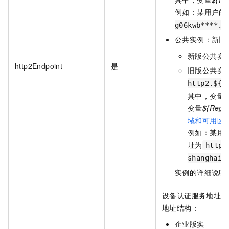
例如：某用户的
g06kwb****.h
公共实例：新旧
新版公共实
http2Endpoint
是
旧版公共实
http2.${R
其中，变量
$
变量
${Regio
域和可用区
例如：某用
址为
https
shanghai.
实例的详细说明
设备认证服务地址。
地址结构：
企业版实