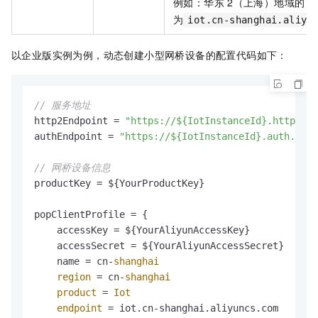
例如：华东
2（上海）地域的
e
为
iot.cn-shanghai.aliyu
以企业版实例为例，动态创建小型网桥设备的配置代码如下：
// 服务地址
http2Endpoint = 
"https://${IotInstanceId}.http2.io
authEndpoint = 
"https://${IotInstanceId}.auth.ioth
// 网桥设备信息
productKey = ${YourProductKey}

popClientProfile = {

    accessKey = ${YourAliyunAccessKey}

    accessSecret = ${YourAliyunAccessSecret}

    name = cn-
shanghai
region
=
 cn-
shanghai
product
=
Iot
endpoint
=
 iot.cn-shanghai.aliyuncs.com
