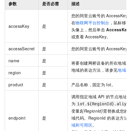
参数
是否必需
描述
您的阿里云账号的
AccessKey 
在
物联网平台控制台
，鼠标移动
accessKey
是
头像上，然后单击
AccessKey
或查看
AccessKey。
accessSecret
是
您的阿里云账号的
AccessKey 
name
是
将要创建网桥设备的所在地域
I
地域的表达方法，请参见
地域和
region
是
product
是
产品名称，固定为
Iot。
调用指定地域
API
的节点地址
为
iot.${RegionId}.aliyu
变量
${RegionId}
需替换成您的
endpoint
是
域代码。RegionId
的表达方法
域和可用区
。