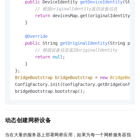
public
 DeviceIdentity 
getDeviceIdentity
(String
// 根据originalIdentity返回设备信息
return
 devicesMap.get(originalIdentity);

    }

@Override
public
 String 
getOriginalIdentity
(String produ
// 根据设备信息返回originalIdentity
return
null
;

    }

BridgeBootstrap
bridgeBootstrap
=
new
BridgeBootst
ConfigFactory.init(ConfigFactory.getBridgeConfigMa
bridgeBootstrap.bootstrap();
动态创建网桥设备
当在大量的服务器上部署网桥应用，如果为每一个网桥服务器指