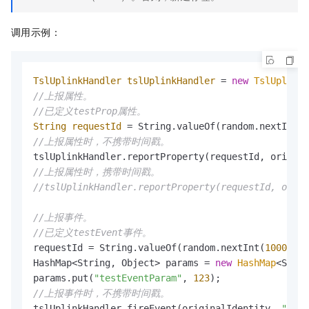
调用示例：
TslUplinkHandler
tslUplinkHandler
=
new
TslUplinkH
//上报属性。
//已定义testProp属性。
String
requestId
=
 String.valueOf(random.nextInt(
1
//上报属性时，不携带时间戳。
tslUplinkHandler.reportProperty(requestId, origina
//上报属性时，携带时间戳。
//tslUplinkHandler.reportProperty(requestId, origi
//上报事件。
//已定义testEvent事件。
requestId = String.valueOf(random.nextInt(
1000
));

HashMap<String, Object> params = 
new
HashMap
<Strin
params.put(
"testEventParam"
, 
123
//上报事件时，不携带时间戳。
tslUplinkHandler.fireEvent(originalIdentity, 
"test