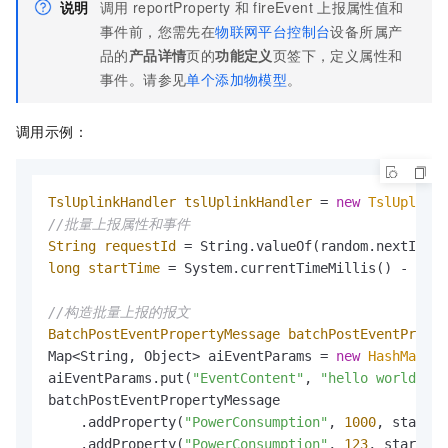
说明
调用
reportProperty
和
fireEvent
上报属性值和
事件前，您需先在
物联网平台控制台
设备所属产
品的
产品详情
页的
功能定义
页签下，定义属性和
事件。请参见
单个添加物模型
。
调用示例：
TslUplinkHandler
tslUplinkHandler
=
new
TslUplinkH
//批量上报属性和事件
String
requestId
=
 String.valueOf(random.nextInt(
1
long
startTime
=
 System.currentTimeMillis() - 
3000
//构造批量上报的报文
BatchPostEventPropertyMessage
batchPostEventProper
Map<String, Object> aiEventParams = 
new
HashMap
<>(
aiEventParams.put(
"EventContent"
, 
"hello world"
);

batchPostEventPropertyMessage

    .addProperty(
"PowerConsumption"
, 
1000
, startTi
    .addProperty(
"PowerConsumption"
, 
123
, startTim