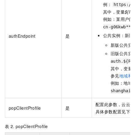
例：
https://
其中，变量
${Iot
例如：某用户的
cn-g06kwb***
公共实例：新旧
authEndpoint
是
新版公共实
旧版公共实
auth.${Re
其中，变量
$
参见
地域和
例如：地域
shanghai.
配置此参数，云云对
popClientProfile
是
具体参数配置见下表
表 2.
popClientProfile