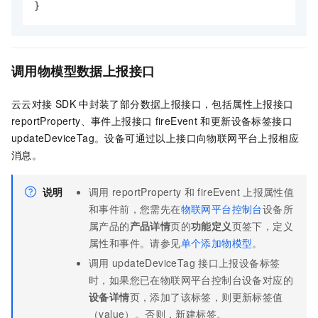
}
调用物模型数据上报接口
云云对接
SDK
中封装了部分数据上报接口，包括属性上报接口
reportProperty
、事件上报接口
fireEvent
和更新设备标签接口
updateDeviceTag
。设备可通过以上接口向物联网平台上报相应
消息。
说明
调用
reportProperty
和
fireEvent
上报属性值
和事件前，您需先在
物联网平台控制台
设备所
属产品的
产品详情
页的
功能定义
页签下，定义
属性和事件。请参见
单个添加物模型
。
调用
updateDeviceTag
接口上报设备标签
时，如果您已在物联网平台控制台设备对应的
设备详情
页，添加了该标签，则更新标签值
（value）。否则，新建标签。