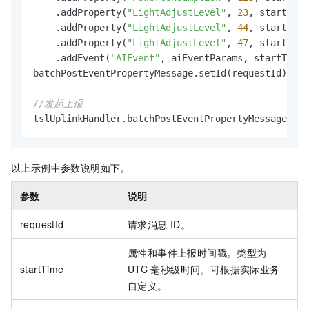
    .addProperty(
"LightAdjustLevel"
, 
23
, startTime
    .addProperty(
"LightAdjustLevel"
, 
44
, startTime
    .addProperty(
"LightAdjustLevel"
, 
47
, startTime
    .addEvent(
"AIEvent"
, aiEventParams, startTime)
batchPostEventPropertyMessage.setId(requestId);

//发起上报
tslUplinkHandler.batchPostEventPropertyMessage(ori
以上示例中参数说明如下。
参数
说明
requestId
请求消息
ID。
属性和事件上报时间戳。类型为
startTime
UTC
毫秒级时间。可根据实际业务
自定义。