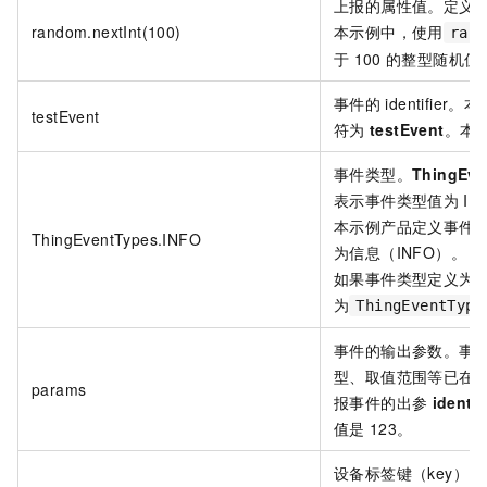
上报的属性值。定义
random.nextInt(100)
本示例中，使用
rand
于
100
的整型随机值
事件的
identifi
testEvent
符为
testEvent
。本
事件类型。
ThingEve
表示事件类型值为
I
本示例产品定义事件
ThingEventTypes.INFO
为信息（INFO）。
如果事件类型定义为
为
ThingEventType
事件的输出参数。事
型、取值范围等已在
params
报事件的出参
identif
值是
123。
设备标签键（key），St