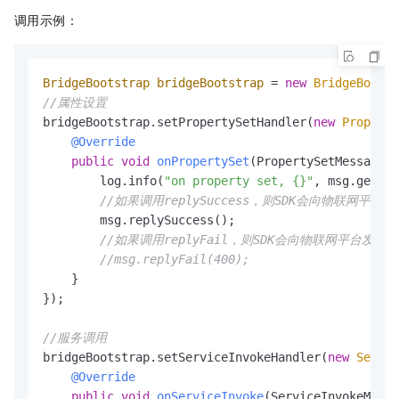
调用示例：
BridgeBootstrap
bridgeBootstrap
=
new
BridgeBootst
//属性设置
bridgeBootstrap.setPropertySetHandler(
new
Property
@Override
public
void
onPropertySet
(PropertySetMessage m
        log.info(
"on property set, {}"
, msg.getPar
//如果调用replySuccess，则SDK会向物联网平台发送/p
        msg.replySuccess();

//如果调用replyFail，则SDK会向物联网平台发送/pr
//msg.replyFail(400);
    }

});

//服务调用
bridgeBootstrap.setServiceInvokeHandler(
new
Servic
@Override
public
void
onServiceInvoke
(ServiceInvokeMessa