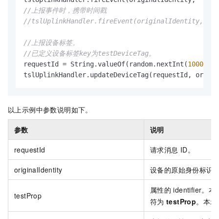
//上报事件时，携带时间戳
//tslUplinkHandler.fireEvent(originalIdentity, "te
//上报设备标签。
//已定义设备标签key为testDeviceTag。
requestId = String.valueOf(random.nextInt(
1000
));

tslUplinkHandler.updateDeviceTag(requestId, origin
以上示例中参数说明如下。
参数
说明
requestId
请求消息
ID。
originalIdentity
设备的原始身份标识
属性的
identifi
testProp
符为
testProp
。本示