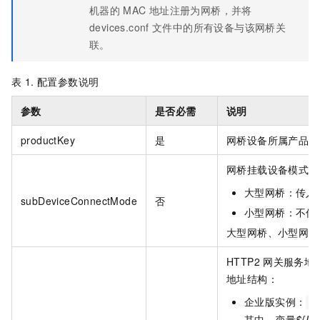
机器的
MAC
地址注册为网桥，并将
devices.conf
文件中的所有设备与该网桥关
联。
表 1.
配置参数说明
参数
是否必需
说明
productKey
是
网桥设备所属产品的
网桥挂载设备模式：
大型网桥：传入
subDeviceConnectMode
否
小型网桥：不传
大型网桥、小型网桥
HTTP2
网关服务地
地址结构：
企业版实例：
h
其中，变量
${Iot