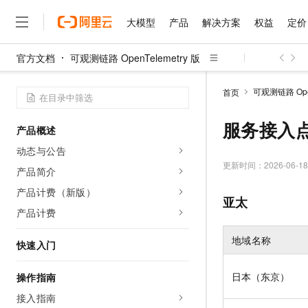
大模型
产品
解决方案
权益
定价
官方文档
可观测链路 OpenTelemetry 版
大模型
产品
解决方案
权益
定价
云市场
伙伴
服务
了解阿里云
精选产品
精选解决方案
普惠上云
产品定价
精选商城
成为销售伙伴
售前咨询
为什么选择阿里云
千问AI平台
可观测链路 Open
首页
了解云产品的定价详情
大模型服务平台百炼
千问办公，解锁你的工作
普惠上云 官方力荐
分销伙伴
在线服务
网站建设
什么是云计算
大
大模型服务与应用平台
企业级Agent产品，直接
云服务器38元/年起，超
服务接入
产品概述
咨询伙伴
多端小程序
技术领先
云上成本管理
售后服务
千问大模型
Agency Agents：拥
官方推荐返现计划
大模型
动态与公告
大模型
精选产品
精选解决方案
Salesforce 国际版订阅
稳定可靠
管理和优化成本
多元化、高性能、安全可靠
推荐新用户得奖励，单订单
更新时间：
2026-06-18
销售伙伴合作计划
产品简介
自助服务
友盟天域
安全合规
人工智能与机器学习
AI
文本生成
无影云电脑
HappyHorse 打造一
云工开物
产品计费（新版）
无影生态合作计划
在线服务
亚太
观测云
分析师报告
随时随地安全接入的云上超
高校专属算力普惠，学生认
计算
互联网应用开发
产品计费
Qwen3.8-Max
HOT
Salesforce On Alibaba C
工单服务
智能体时代全能旗舰模型
Tuya 物联网平台阿里云
研究报告与白皮书
云解析DNS
快速拥有专属 OpenClaw
Consulting Partner 合
大数据
容器
地域名称
快速入门
免费试用
短信专区
蓝凌 OA
Qwen3.7-Plus
AI 大模型销售与服务生
现代化应用
存储
天池大赛
能看、能想、能动手的多模
云原生大数据计算服务 Max
解决方案免费试用 新老
日本（东京）
操作指南
电子合同
面向分析的企业级SaaS模
最高领取价值200元试用
安全
网络与CDN
接入指南
AI 算法大赛
Qwen3-VL-Plus
畅捷通