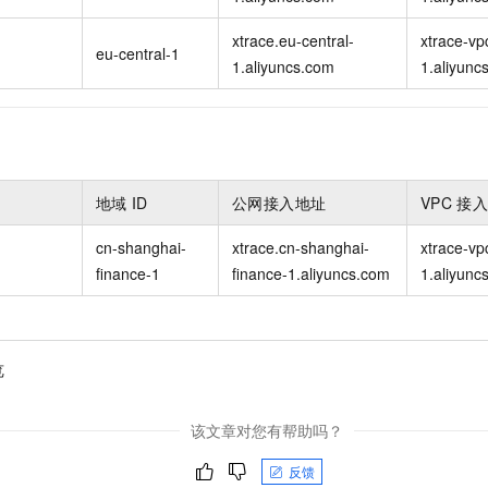
xtrace.eu-central-
xtrace-vp
）
eu-central-1
1.aliyuncs.com
1.aliyunc
地域
ID
公网接入地址
VPC
接
cn-shanghai-
xtrace.cn-shanghai-
xtrace-vp
finance-1
finance-1.aliyuncs.com
1.aliyunc
览
该文章对您有帮助吗？
反馈