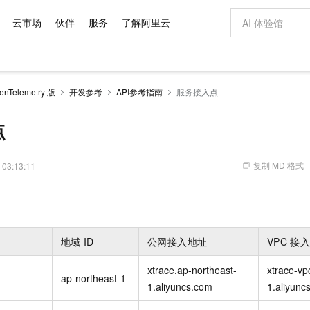
云市场
伙伴
服务
了解阿里云
AI 特惠
数据与 API
成为产品伙伴
企业增值服务
最佳实践
价格计算器
AI 场景体
基础软件
产品伙伴合
阿里云认证
市场活动
配置报价
大模型
Telemetry 版
开发参考
API参考指南
服务接入点
自助选配和估算价格
新方式
域名与网站
睿译宝，AI翻译排版一步到位
智启 AI 普惠权益
产品生态集成认证中心
企业支持计划
云上春晚
千问官方 MaaS 平台，为开发者和 Agent 而生，新用户赠送 1 亿 + tokens 额度
云服务器 EC
Qwen Aud
AI Coding
阿里云Maa
2026 阿里云
为企业打
数据集
Windows
大模型认证
模型
NEW
NEW
交付可用成果
值低价云产品抢先购
提供智能易用的域名与建站服务
上传文档即自动完成翻译和格式还原
至高享 1亿+免费 tokens，加速 Al 应用落地
安全可靠、弹
智能编程，一键
点
产品生态伙伴
专家技术服务
云上奥运之旅
弹性计算合作
阿里云中企出
手机三要素
宝塔 Linux
全部认证
价格优势
有专属领域专家
对象存储 OSS
GLM-5.2：长任务时代开源旗舰模型
阿里云 OPC 创新助力计划
云数据库 RD
即刻拥有 DeepS
AI 电商营销
产品生态伙伴工作台
企业增值服务台
云栖战略参考
云存储合作计
云栖大会
身份实名认证
CentOS
训练营
推动算力普惠，释放技术红利
的大模型服务
最高返9万
多领域专家智能体,一键组建 AI 虚拟交付团队
至高百万元 Token 补贴，加速一人公司成长
稳定、安全、高性价比、高性能的云存储服务
真正可用的 1M 上下文,一次完成代码全链路开发
轻松解锁专属 Dee
从图文生成到
复制 MD 格式
 03:13:11
云上的中国
数据库合作计
活动全景
短信
Docker
图片和
站式影视创作平台
人工智能平台 PAI
Hermes Agent，打造自进化智能体
Token Plan 模型订阅计划
Qoder
5 分钟轻松部署
AI 广告创作
企业成长
大模型
NEW
信息公告
看见新力量
云网络合作计
OCR 文字识别
JAVA
级电脑
证享300元代金券
可视化编排打通从文字构思到成片全链路闭环
一站式AI开发、训练和推理服务
自主进化，持久记忆，越用越聪明
Qwen3.8-Max 首发尝鲜，限时加量 10 倍，夜间低至2折
面向真实软件
图文、视频一
Kimi-K3
HappyHors
NEW
魔搭 Mode
loud
服务实践
官网公告
Kimi 最新旗舰模型，长程编程与推理利器
让文字生成流
金融模力时刻
Salesforce O
版
发票查验
全能环境
Qoder CN
Claude Code + GStack 打造工程团队
千问办公，限时限量积分加倍
云原生数据库 P
低代码高效构
AI 建站
NEW
作计划
地域
ID
公网接入地址
VPC
接
计划
创新中心
魔搭 ModelSc
健康状态
让AI从“聊天伙伴”进化为能干活的“数字员工”
覆盖公网/内网、递归/权威、移动APP等全场景解析服务
安装技能 GStack，拥有专属 AI 工程团队
你的AI工作搭子，覆盖日常办公高频场景
基于千问大模型等，支持代码智能生成、研发智能问答
0 代码专业建
客户案例
天气预报查询
操作系统
Deepseek-v4-pro
HappyHors
态合作计划
xtrace.ap-northeast-
xtrace-vp
态智能体模型
旗舰 MoE 大模型，百万上下文与顶尖推理能力
图生视频，流
Compute
同享
容器服务 Kubernetes 版 ACK
万小智 AI 建站低至 15元/月
云防火墙
AI 短剧/漫剧
ap-northeast-1
快递物流查询
WordPress
成为服务伙
高校合作
1.aliyuncs.com
1.aliyunc
式云数据仓库
点，立即开启云上创新
提供一站式管理容器应用的 K8s 服务
送.CN域名，送备案服务码
云原生的云上
AI助力短剧
GLM-5.2
Wan2.7-T
Ubuntu