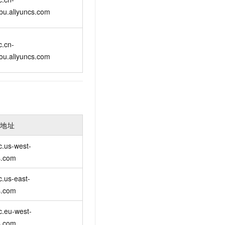
bu.aliyuncs.com
c.cn-
ou.aliyuncs.com
入地址
c.us-west-
s.com
c.us-east-
s.com
c.eu-west-
s.com