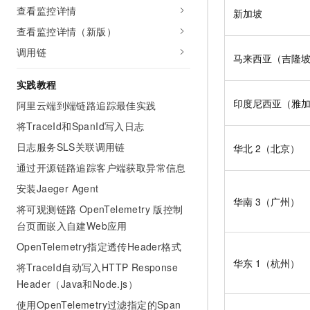
查看监控详情
AI 产品 免费试用
网络
新加坡
安全
云开发大赛
Tableau 订阅
1亿+ 大模型 tokens 和 
查看监控详情（新版）
可观测
入门学习赛
中间件
AI空中课堂在线直播课
调用链
140+云产品 免费试用
马来西亚（吉隆
大模型服务
上云与迁云
产品新客免费试用，最长1
数据库
生态解决方案
实践教程
千问AI平台-Token Plan
企业出海
大模型ACA认证体验
大数据计算
印度尼西亚（雅
阿里云端到端链路追踪最佳实践
助力企业全员 AI 认知与能
行业生态解决方案
政企业务
将TraceId和SpanId写入日志
媒体服务
千问AI平台-模型体验
开发者生态解决方案
日志服务SLS关联调用链
华北
2（北京）
在线体验全尺寸、多种模态
企业服务与云通信
AI 开发和 AI 应用解决
通过开源链路追踪客户端获取异常信息
Happy 系列大模型
域名与网站
安装Jaeger Agent
华南
3（广州）
将可观测链路 OpenTelemetry 版控制
终端用户计算
台页面嵌入自建Web应用
Serverless
大模型解决方案
OpenTelemetry指定透传Header格式
华东
1（杭州）
将TraceId自动写入HTTP Response
开发工具
快速部署 Dify，高效搭建 
Header（Java和Node.js）
迁移与运维管理
使用OpenTelemetry过滤指定的Span