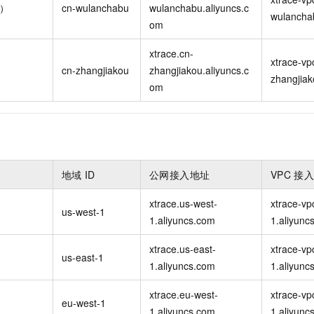
布）
cn-wulanchabu
wulanchabu.aliyuncs.c
wulancha
om
xtrace.cn-
xtrace-vp
cn-zhangjiakou
zhangjiakou.aliyuncs.c
zhangjiak
om
地域
ID
公网接入地址
VPC
接
xtrace.us-west-
xtrace-vp
us-west-1
1.aliyuncs.com
1.aliyunc
xtrace.us-east-
xtrace-vp
）
us-east-1
1.aliyuncs.com
1.aliyunc
xtrace.eu-west-
xtrace-vp
eu-west-1
1.aliyuncs.com
1.aliyunc