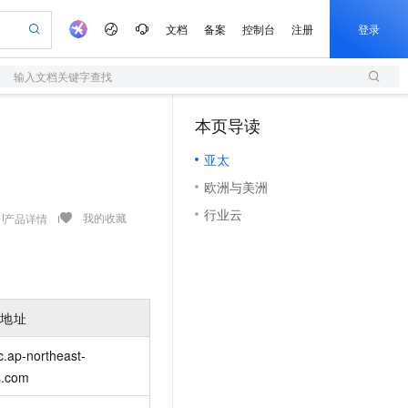
文档
备案
控制台
注册
登录
输入文档关键字查找
验
作计划
器
AI 活动
专业服务
服务伙伴合作计划
开发者社区
加入我们
服务平台百炼
阿里云 OPC 创新助力计划
本页导读
（1）
一站式生成采购清单，支持单品或批量购买
S
io：打造专属 AI 语音助手
S产品伙伴计划（繁花）
峰会
造的大模型服务与应用开发平台
轻量应用服务器
一句话生成原生可编辑精美 PPT 文稿
AI 生产力先锋
Al MaaS 服务伙伴赋能合作
域名
博文
Careers
至高可申请百万元
亚太
性可伸缩的云计算服务
开启高性价比 AI 编程新体验
Qwen-Audio-3.0-Realtime 端到端实时语音角色扮演
输入一句话想法, 轻松生成专业的 PPT
先锋实践拓展 AI 生产力的边界
快速构建应用程序和网站，即刻迈出上云第一步
Token 补贴，五大权
计划
海大会
伙伴信用分合作计划
商标
问答
社会招聘
欧洲与美洲
益加速 OPC 成功
S
eek-V4-Pro
数字证书管理服务（原SSL证书）
一键部署幻兽帕鲁游戏服务器
飞天发布时刻
HOT
划
备案
电子书
校园招聘
行业云
pSeek-V4-Pro
视频创作，一键激活电商全链路生产力
全托管，含MySQL、PostgreSQL、SQL Server、MariaDB多引擎
实现全站HTTPS，呈现可信的WEB访问
一键购买专属联机服务器，轻松开启游戏
所见，即是所愿
我的收藏
产品详情
更多支持
划
公司注册
镜像站
视频生成
语音识别与合成
专属 QwenPaw
短信服务
漫剧工坊：一站式动画创作平台
AI 实训营
HOT
合作伙伴培训与认证
划
上云迁移
的智能体编程平台
站生成，高效打造优质广告素材
从聊天伙伴进化为能主动干活的本地数字员工
快速生产连贯的高质量长漫剧
从基础到进阶，Agent 创客手把手教你
国内短信简单易用，安全可靠，秒级触达，全球覆盖200+国家和地区。
e-1.1-T2V
Qwen3-TTS-Flash
lScope
我要反馈
查询合作伙伴
畅细腻的高质量视频
离线语音合成大模型，多语言方言自适应，低延迟高稳定
n Alibaba Cloud ISV 合作
代维服务
olarDB
建企业门户网站
大数据开发治理平台 DataWorks
10 分钟搭建微信、支付宝小程序
入地址
创新加速
ope
登录合作伙伴管理后台
我要建议
站，无忧落地极速上线
以可视化方式快速构建移动和 PC 门户网站
100%兼容MySQL、PostgreSQL，兼容Oracle，支持集中和分布式
高效部署网站，快速应用到小程序
Data Agent 驱动的一站式 Data+AI 开发治理平台
e-1.1-I2V
Cosyvoice-V3-Flash
安全
c.ap-northeast-
畅自然，细节丰富
高表现力语音合成大模型，语音克隆听感自然
我要投诉
上云场景组合购
伴
s.com
边界网络安全防护产品
漫剧创作，剧本、分镜、视频高效生成
覆盖90%+业务场景，专享组合折扣价
2V
VPN
Fun-ASR