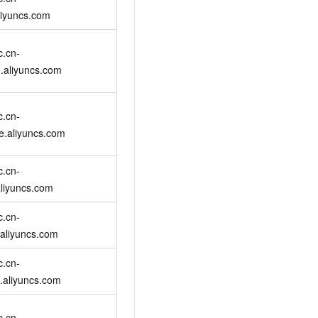
t.diy 一步搞定创意建站
构建大模型应用的安全防护体系
liyuncs.com
通过自然语言交互简化开发流程,全栈开发支持
通过阿里云安全产品对 AI 应用进行安全防护
c.cn-
.aliyuncs.com
c.cn-
e.aliyuncs.com
c.cn-
liyuncs.com
c.cn-
aliyuncs.com
c.cn-
.aliyuncs.com
c.cn-