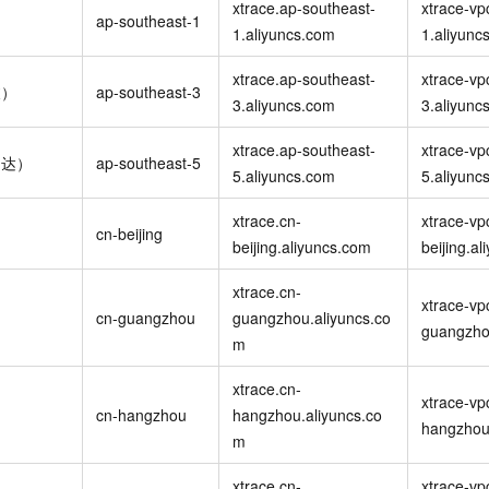
服务生态伙伴
xtrace.ap-southeast-
xtrace-vp
视觉 Coding、空间感知、多模态思考等全面升级
1M上下文，专为长程任务能力而生
云工开物
企业应用
Night Plan 支持 Qwen 3.8-Max
AI 办公
NEW
ap-southeast-1
Red Hat
1.aliyuncs.com
1.aliyunc
30+ 款产品免费体验
夜间 5 折，Qwen/Meoo/TokenPlan 客户专享
AI智能应用
科研合作
ERP
堂（旗舰版）
SUSE
xtrace.ap-southeast-
xtrace-vp
智能客服
坡）
ap-southeast-3
AI 应用构建
大模型原生
CRM
3.aliyuncs.com
3.aliyunc
2个月
自动承接线索
建站小程序
Qoder
大模型服务平台百炼-应用模版
OA 办公系统
HOT
NEW
xtrace.ap-southeast-
xtrace-vp
加达）
ap-southeast-5
面向真实软件
个人版上线、团队版降价；千问3.8-Max首发发尝鲜
丰富多元化的应用模版和解决方案
5.aliyuncs.com
5.aliyunc
力提升
财税管理
模板建站
万有无界
大模型服务平台百炼-智能体
400电话
定制建站
xtrace.cn-
xtrace-vp
cn-beijing
的模型效果
灵活可视化地构建企业级 Agent
beijing.aliyuncs.com
beijing.a
方案
广告营销
模板小程序
秒悟
人工智能平台 PAI
xtrace.cn-
定制小程序
云端极速 AI 
新一代 AI 视频生成模型，深度适配广告营销等场景
AI Native 的算法工程平台，一站式完成建模、训练、推理服务部署
xtrace-vp
cn-guangzhou
guangzhou.aliyuncs.co
guangzho
APP 开发
m
建站系统
xtrace.cn-
xtrace-vp
cn-hangzhou
hangzhou.aliyuncs.co
hangzhou
AI 应用
10分钟微调：让0.6B模型媲美235B模型
多模态数据信
m
依托云原生高可用架构,实现Dify私有化部署
用1%尺寸在特定领域达到大模型90%以上效果
xtrace.cn-
xtrace-vp