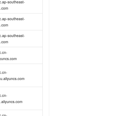
c.ap-southeast-
文戏情感细腻自然，动作戏激烈拳拳到肉，实现更强表演能力
支持中英文自由切换，具备更强的噪声鲁棒性
云聚AI 严选权益
SSL 证书
s.com
，一键激活高效办公新体验
精选AI产品，从模型到应用全链提效
堡垒机
c.ap-southeast-
AI 用量加速计划
应用
防火墙
s.com
、识别商机，让客服更高效、服务更出色。
新老同享，达量后返
千问办公
主机安全
NEW
c.ap-southeast-
的智能体编程平台
一站式AI生产力平台
s.com
AI 应用及服务市场
伶鹊
c.cn-
企业级人与Agent协作平台，接入和调度多个数字员工
智能客服平台，对话机器人、对话分析、智能外呼
liyuncs.com
AI 应用
大模型服务平台百炼 - 全妙
大模型
应用创作平台
多模态内容创作工具，已接入 DeepSeek
c.cn-
自然语言处理
u.aliyuncs.com
数据标注
c.cn-
机器学习
.aliyuncs.com
息提取
与 AI 智能体进行实时音视频通话
从文本、图片、视频中提取结构化的属性信息
构建支持视频理解的 AI 音视频实时通话应用
c.cn-