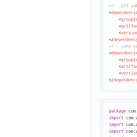
<!-- ECS sd
<
dependency
<
groupI
<
artifa
<
versio
</
dependenc
<!-- core s
<
dependency
<
groupI
<
artifa
<
versio
</
dependenc
package
import
import
import