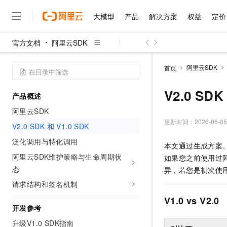
大模型
产品
解决方案
权益
定价
官方文档
阿里云SDK
大模型
产品
解决方案
权益
定价
云市场
伙伴
服务
了解阿里云
精选产品
精选解决方案
普惠上云
产品定价
精选商城
成为销售伙伴
售前咨询
为什么选择阿里云
千问AI平台
阿里云SDK
首页
了解云产品的定价详情
大模型服务平台百炼
睿译宝，AI翻译排版一
普惠上云 官方力荐
分销伙伴
在线服务
网站建设
什么是云计算
大
大模型服务与应用平台
上传文档即自动完成翻译和
云服务器38元/年起，超
V2.0 SDK
产品概述
咨询伙伴
多端小程序
技术领先
云上成本管理
售后服务
千问大模型
GLM-5.2：长任务时代
官方推荐返现计划
大模型
阿里云SDK
大模型
精选产品
精选解决方案
Salesforce 国际版订阅
稳定可靠
管理和优化成本
多元化、高性能、安全可靠
推荐新用户得奖励，单订单
更新时间：
2026-06-05
销售伙伴合作计划
V2.0 SDK 和 V1.0 SDK
自助服务
友盟天域
安全合规
人工智能与机器学习
AI
文本生成
无影云电脑
Hermes Agent，打造
云工开物
泛化调用与特化调用
本文通过生成方案、
无影生态合作计划
在线服务
观测云
分析师报告
随时随地安全接入的云上超
自主进化，持久记忆，越用
高校专属算力普惠，学生认
计算
互联网应用开发
阿里云SDK维护策略与生命周期状
Qwen3.8-Max
如果您之前使用过
HOT
Salesforce On Alibaba C
工单服务
态
智能体时代全能旗舰模型
Tuya 物联网平台阿里云
研究报告与白皮书
异，若您是初次使
云解析DNS
快速拥有专属 OpenClaw
Consulting Partner 合
大数据
容器
免费试用
短信专区
请求结构和签名机制
蓝凌 OA
Qwen3.7-Plus
AI 大模型销售与服务生
现代化应用
存储
天池大赛
V1.0 vs V2.0
能看、能想、能动手的多模
云原生大数据计算服务 Max
解决方案免费试用 新老
电子合同
开发参考
面向分析的企业级SaaS模
最高领取价值200元试用
安全
网络与CDN
AI 算法大赛
Qwen3-VL-Plus
升级V1.0 SDK指南
畅捷通