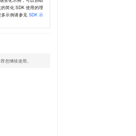
场景化示例，可以协助
t.diy 一步搞定创意建站
构建大模型应用的安全防护体系
大的简化
SDK
使用的理
通过自然语言交互简化开发流程,全栈开发支持
通过阿里云安全产品对 AI 应用进行安全防护
更多示例请参见
SDK 示
推荐您继续使用。