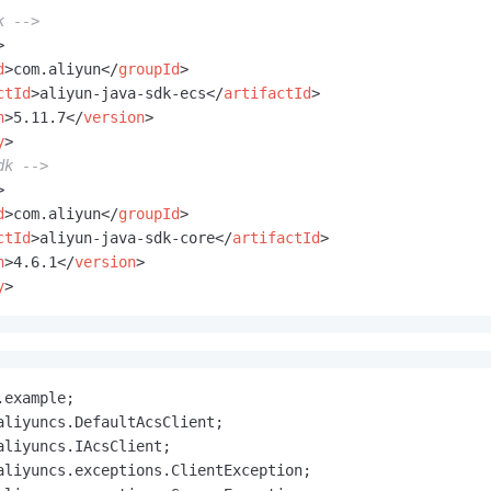
k -->
>
d
>
com.aliyun
</
groupId
>
ctId
>
aliyun-java-sdk-ecs
</
artifactId
>
n
>
5.11.7
</
version
>
y
>
dk -->
>
d
>
com.aliyun
</
groupId
>
ctId
>
aliyun-java-sdk-core
</
artifactId
>
n
>
4.6.1
</
version
>
y
>