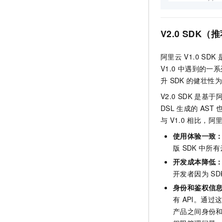
IAc
// 
Des
V2.0 SDK（
        req
try
阿里云
V1.0 SDK
V1.0
中遇到的一系
           
升
SDK
的健壮性为
        } 
c
V2.0 SDK
是基于
           
        } 
c
DSL
生成的
AST
           
与
V1.0
相比，阿
           
使用体验一致
           
版
SDK
中所有
        }

开发成本降低
    }

}
开发者因为
SD
身份和鉴权信
有
API。通过
产品之间身份