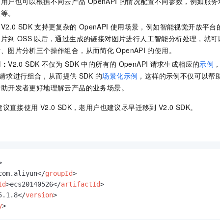
。用户也可以根据不同云产品
OpenAPI
的情况配置不同参数，例如服务地
置等。
：
V2.0 SDK
支持更复杂的
OpenAPI
使用场景，例如智能视觉开放平台的人
图片到
OSS
以后，通过生成的链接对图片进行人工智能分析处理，就可
片、图片分析三个操作组合，从而简化
OpenAPI
的使用。
例：
V2.0 SDK
不仅为
SDK
中的所有的
OpenAPI
请求生成相应的
示例
请求进行组合，从而提供
SDK
的
场景化示例
，这样的示例不仅可以帮助
帮助开发者更好地理解云产品的业务场景。
建议直接使用
V2.0 SDK，老用户也建议尽早迁移到
V2.0 SDK。
>
com.aliyun
</
groupId
>
Id
>
ecs20140526
</
artifactId
>
5.1.8
</
version
>
y
>