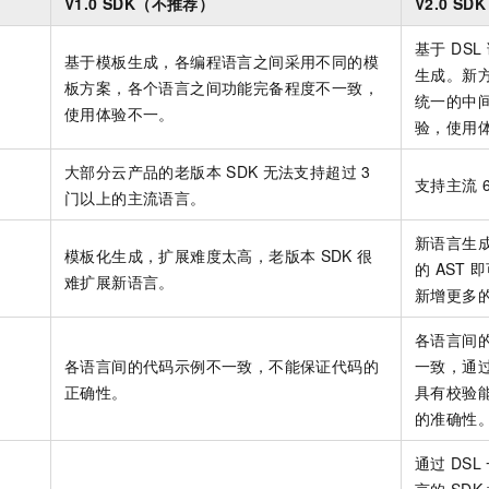
V1.0 SDK（不推荐）
V2.0 S
服务生态伙伴
视觉 Coding、空间感知、多模态思考等全面升级
1M上下文，专为长程任务能力而生
云工开物
企业应用
Night Plan 支持 Qwen 3.8-Max
AI 办公
NEW
Red Hat
30+ 款产品免费体验
夜间 5 折，Qwen/Meoo/TokenPlan 客户专享
AI智能应用
基于 DSL
科研合作
基于模板生成，各编程语言之间采用不同的模
ERP
堂（旗舰版）
SUSE
生成。新方
智能客服
板方案，各个语言之间功能完备程度不一致，
AI 应用构建
大模型原生
统一的中
CRM
2个月
自动承接线索
使用体验不一。
验，使用
建站小程序
Qoder
大模型服务平台百炼-应用模版
OA 办公系统
HOT
NEW
面向真实软件
个人版上线、团队版降价；千问3.8-Max首发发尝鲜
丰富多元化的应用模版和解决方案
大部分云产品的老版本
SDK
无法支持超过
3
力提升
财税管理
模板建站
支持主流
门以上的主流语言。
万有无界
大模型服务平台百炼-智能体
400电话
定制建站
的模型效果
灵活可视化地构建企业级 Agent
新语言生
模板化生成，扩展难度太高，老版本
SDK
很
方案
广告营销
模板小程序
的
AST
即
秒悟
人工智能平台 PAI
难扩展新语言。
新增更多
定制小程序
云端极速 AI 
新一代 AI 视频生成模型，深度适配广告营销等场景
AI Native 的算法工程平台，一站式完成建模、训练、推理服务部署
APP 开发
各语言间
各语言间的代码示例不一致，不能保证代码的
一致，通
建站系统
正确性。
具有校验
的准确性
AI 应用
10分钟微调：让0.6B模型媲美235B模型
多模态数据信
依托云原生高可用架构,实现Dify私有化部署
用1%尺寸在特定领域达到大模型90%以上效果
通过
DSL