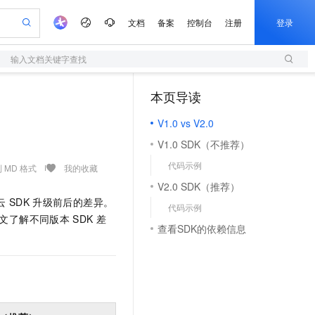
文档
备案
控制台
注册
登录
输入文档关键字查找
验
作计划
器
AI 活动
专业服务
服务伙伴合作计划
开发者社区
加入我们
服务平台百炼
阿里云 OPC 创新助力计划
本页导读
（1）
一站式生成采购清单，支持单品或批量购买
S
可编辑精美 PPT 文稿
S产品伙伴计划（繁花）
峰会
造的大模型服务与应用开发平台
轻量应用服务器
Agency Agents：拥有专属领域专家
AI 生产力先锋
Al MaaS 服务伙伴赋能合作
域名
博文
Careers
至高可申请百万元
V1.0 vs V2.0
性可伸缩的云计算服务
 轻松生成专业的 PPT
开启高性价比 AI 编程新体验
先锋实践拓展 AI 生产力的边界
快速构建应用程序和网站，即刻迈出上云第一步
多领域专家智能体,一键组建 AI 虚拟交付团队
Token 补贴，五大权
计划
海大会
伙伴信用分合作计划
商标
问答
社会招聘
V1.0 SDK（不推荐）
益加速 OPC 成功
S
帕鲁游戏服务器
数字证书管理服务（原SSL证书）
HappyHorse 打造一站式影视创作平台
飞天发布时刻
HOT
划
备案
电子书
校园招聘
代码示例
联机服务器，轻松开启游戏
视频创作，一键激活电商全链路生产力
全托管，含MySQL、PostgreSQL、SQL Server、MariaDB多引擎
实现全站HTTPS，呈现可信的WEB访问
所见，即是所愿
可视化编排打通从文字构思到成片全链路闭环
 MD 格式
我的收藏
更多支持
划
公司注册
镜像站
V2.0 SDK（推荐）
视频生成
语音识别与合成
 智能体与工作流应用
短信服务
漫剧工坊：一站式动画创作平台
AI 实训营
云
SDK
升级前后的差异。
合作伙伴培训与认证
代码示例
划
上云迁移
的智能体编程平台
站生成，高效打造优质广告素材
通过阿里云百炼高效搭建AI应用,助力高效开发
快速生产连贯的高质量长漫剧
从基础到进阶，Agent 创客手把手教你
国内短信简单易用，安全可靠，秒级触达，全球覆盖200+国家和地区。
e-1.1-T2V
Qwen3-TTS-Flash
文了解不同版本
SDK
差
lScope
我要反馈
查询合作伙伴
查看SDK的依赖信息
畅细腻的高质量视频
离线语音合成大模型，多语言方言自适应，低延迟高稳定
n Alibaba Cloud ISV 合作
代维服务
olarDB
建企业门户网站
大数据开发治理平台 DataWorks
10 分钟搭建微信、支付宝小程序
创新加速
ope
登录合作伙伴管理后台
我要建议
站，无忧落地极速上线
以可视化方式快速构建移动和 PC 门户网站
100%兼容MySQL、PostgreSQL，兼容Oracle，支持集中和分布式
高效部署网站，快速应用到小程序
Data Agent 驱动的一站式 Data+AI 开发治理平台
e-1.1-I2V
Cosyvoice-V3-Flash
安全
畅自然，细节丰富
高表现力语音合成大模型，语音克隆听感自然
我要投诉
上云场景组合购
伴
边界网络安全防护产品
漫剧创作，剧本、分镜、视频高效生成
覆盖90%+业务场景，专享组合折扣价
2V
VPN
Fun-ASR