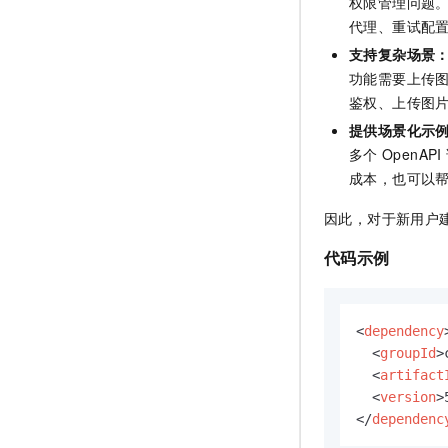
权限管理问题
代理、重试配
支持复杂场景
功能需要上传
鉴权、上传图
提供场景化示
多个
OpenAPI
成本，也可以
因此，对于新用户
代码示例
<
dependency
<
groupId
>
<
artifact
<
version
>
</
dependenc