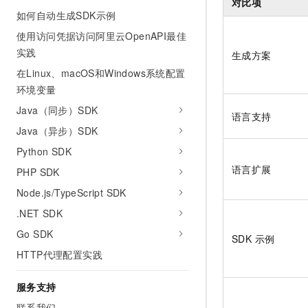
对比项
AI 产品 免费试用
网络
如何自动生成SDK示例
安全
云开发大赛
Tableau 订阅
1亿+ 大模型 tokens 和 
使用访问凭据访问阿里云OpenAPI最佳
可观测
入门学习赛
中间件
AI空中课堂在线直播课
实践
140+云产品 免费试用
生成方案
大模型服务
上云与迁云
产品新客免费试用，最长1
数据库
在Linux、macOS和Windows系统配置
生态解决方案
环境变量
千问AI平台-Token Plan
企业出海
大模型ACA认证体验
大数据计算
Java（同步）SDK
助力企业全员 AI 认知与能
行业生态解决方案
语言支持
政企业务
媒体服务
Java（异步）SDK
千问AI平台-模型体验
开发者生态解决方案
在线体验全尺寸、多种模态
Python SDK
企业服务与云通信
AI 开发和 AI 应用解决
语言扩展
PHP SDK
Happy 系列大模型
域名与网站
Node.js/TypeScript SDK
终端用户计算
.NET SDK
Go SDK
Serverless
SDK 示例
大模型解决方案
HTTP代理配置实践
开发工具
快速部署 Dify，高效搭建 
服务支持
迁移与运维管理
联系我们