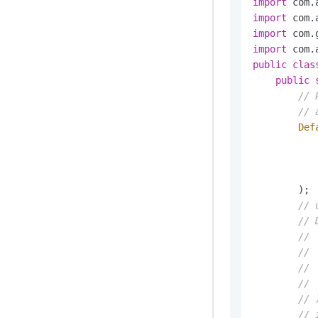
import
import
import
import
public
clas
public
// 
// 
Def
           
           
        );

// 
// 
// 
// 
// 
// 
// 
// 