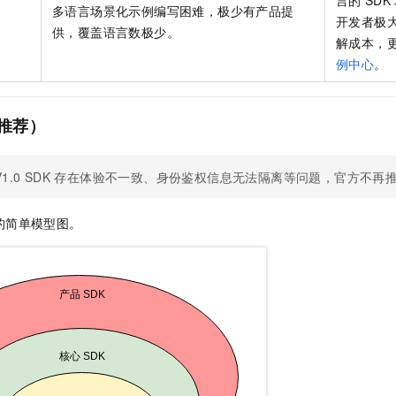
言的
SDK
一个 AI 助手
即刻拥有 DeepSeek-R1 满血版
超强辅助，Bol
多语言场景化示例编写困难，极少有产品提
开发者极
在企业官网、通讯软件中为客户提供 AI 客服
多种方案随心选，轻松解锁专属 DeepSeek
供，覆盖语言数极少。
解成本，
例中心
。
不推荐）
V1.0 SDK
存在体验不一致、身份鉴权信息无法隔离等问题，官方不再
的简单模型图。