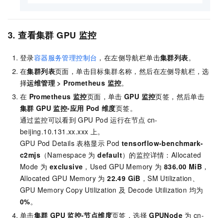
3. 查看集群
GPU
监控
登录
容器服务管理控制台
，在左侧导航栏单击
集群列表
。
在
集群列表
页面，单击目标集群名称，然后在左侧导航栏，选
择
运维管理
>
Prometheus 监控
。
在
Prometheus 监控
页面，单击
GPU 监控
页签，然后单击
集群
GPU
监控-应用
Pod
维度
页签。
通过监控可以看到
GPU Pod
运行在节点
cn-
beijing.10.131.xx.xxx
上。
GPU Pod Details 表格显示 Pod
tensorflow-benchmark-
c2mjs
（Namespace 为
default
）的监控详情：Allocated
Mode 为
exclusive
，Used GPU Memory 为
836.00 MiB
，
Allocated GPU Memory 为
22.49 GiB
，SM Utilization、
GPU Memory Copy Utilization 及 Decode Utilization 均为
0%
。
单击
集群
GPU
监控-节点维度
页签，选择
GPUNode
为
cn-