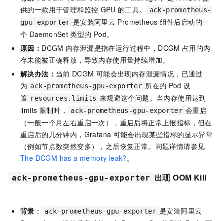
供的一款用于管理和监控
GPU
的工具。
ack-prometheus-
是安装阿里云
Prometheus
组件后启动的一
gpu-exporter
个
DaemonSet
类型的
Pod。
原因：
DCGM
内存泄漏是指在运行过程中，DCGM
占用的内
存未能被正确释放，导致内存使用量持续增加。
解决办法：
当前
DCGM
可能会出现内存泄漏情况，已通过
为
所在的
Pod
设
ack-prometheus-gpu-exporter
置
来规避这个问题。当内存使用达到
resources.limits
limits
限制时，
会重启
ack-prometheus-gpu-exporter
（一般一个月左右重启一次），重启后将正常上报指标，但在
重启后的几分钟内，Grafana
可能会出现某些指标的显示异常
（例如节点数突然变多），之后恢复正常。问题详情请参见
The DCGM has a memory leak?
。
出现
OOM Kill
ack-prometheus-gpu-exporter
背景
：
是安装阿里云
ack-prometheus-gpu-exporter