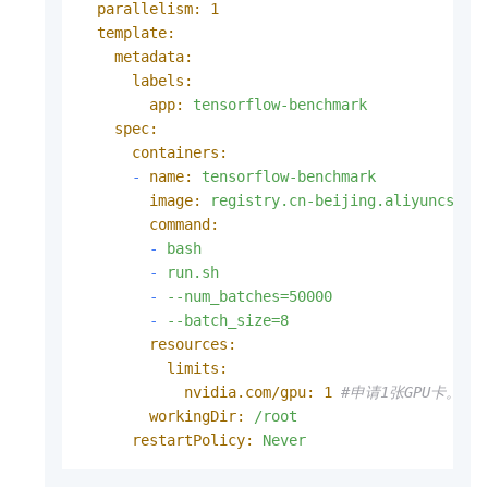
parallelism:
1
template:
metadata:
labels:
app:
tensorflow-benchmark
spec:
containers:
-
name:
tensorflow-benchmark
image:
registry.cn-beijing.aliyuncs.co
command:
-
bash
-
run.sh
-
--num_batches=50000
-
--batch_size=8
resources:
limits:
nvidia.com/gpu:
1
#申请1张GPU卡。
workingDir:
/root
restartPolicy:
Never