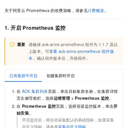
关于阿里云
Prometheus
的收费策略，请参见
计费概述
。
1. 开启
Prometheus
监控
重要
请确保
ack-arms-prometheus
组件为
1.1.7
及以
上版本。可
查看
ack-arms-prometheus
组件版
本
，确认组件版本后，升级组件。
已有集群中开启
创建集群时开启
在
ACK
集群列表
页面，单击目标集群名称，在集群详情
页左侧导航栏，选择
运维管理
>
Prometheus 监控
。
在
Prometheus 监控
页面，选择容器监控版本，单击
开
始安装
。
开启监控后，将自动采集默认的基础指标，如需采集
自定义指标，请参考
采集自定义指标
。