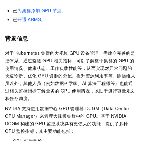
已
为集群添加
GPU
节点
。
已
开通
ARMS
。
背景信息
对于
Kubernetes
集群的大规模
GPU
设备管理，需建立完善的监
控体系。通过监测
GPU
相关指标，可以了解整个集群的
GPU
的
使用情况、健康状态、工作负载性能等，从而实现对异常问题的
快速诊断、优化
GPU
资源的分配、提升资源利用率等。除运维人
员以外，其他人员（例如数据科学家、AI
算法工程师等）也能通
过相关监控指标了解业务的
GPU
使用情况，以助于进行容量规划
和任务调度。
NVIDIA
支持使用数据中心
GPU
管理器
DCGM（Data Center
GPU Manager）来管理大规模集群中的
GPU。基于
NVIDIA
DCGM
构建的
GPU
监控系统具有更强大的功能，提供了多种
GPU
监控指标，其主要功能包括：