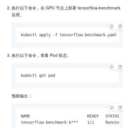
执行以下命令，在
GPU
节点上部署
tensorflow-benchmark
应用。
kubectl apply -f tensorflow-benchmark.yaml
执行以下命令，查看
Pod
状态。
kubectl get pod
预期输出：
NAME                         READY   STATUS    
tensorflow-benchmark-k***    1/1     Running  