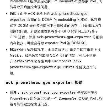
Prometheus
组件后启动的一个
DaemonSet
类型的
Pod，可
能导致开启监控出现问题。
原因
：由于
ACK
集群上的
ack-prometheus-gpu-
采用的是
DCGM
的
embedding
的模式，这种模
exporter
式下
DCGM
会在多卡情况下占用较多的内存，且会出现内存
泄露的问题。所以如果在具有多个
GPU
的实例上运行多个
GPU
进程，并且
分配的
ack-prometheus-gpu-exporter
内存较少，可能会导致
exporter Pod
被
OOM Kill。
解决办法
：这种情况下，通常等待
Pod
重启后即可重新上报
Metrics。如果频繁的出现
OOM Kill
的情况，可以手动提
升
命名空间中
DaemonSet
arms-prom
ack-
的
来解决这个问
prometheus-gpu-exporter
limits
题。
报错
ack-prometheus-gpu-exporter
背景：
是安装阿里云
ack-prometheus-gpu-exporter
Prometheus
组件后启动的一个
DaemonSet
类型的
Pod，报
错可能导致监控出现问题。