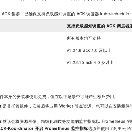
服务生态伙伴
视觉 Coding、空间感知、多模态思考等全面升级
1M上下文，专为长程任务能力而生
云工开物
企业应用
Night Plan 支持 Qwen 3.8-Max
AI 办公
NEW
Red Hat
30+ 款产品免费体验
夜间 5 折，Qwen/Meoo/TokenPlan 客户专享
AI智能应用
科研合作
的
ACK
集群，已确保支持负载感知调度的
ACK
调度器
kube-scheduler
ERP
堂（旗舰版）
SUSE
智能客服
AI 应用构建
大模型原生
支持负载感知调度的
ACK
调度器
CRM
2个月
自动承接线索
建站小程序
Qoder
所有版本均可支持
大模型服务平台百炼-应用模版
OA 办公系统
HOT
NEW
面向真实软件
个人版上线、团队版降价；千问3.8-Max首发发尝鲜
丰富多元化的应用模版和解决方案
力提升
财税管理
模板建站
v1.24.6-ack-4.0
及以上
万有无界
大模型服务平台百炼-智能体
400电话
定制建站
v1.22.15-ack-4.0
及以上
的模型效果
灵活可视化地构建企业级 Agent
方案
广告营销
模板小程序
秒悟
人工智能平台 PAI
定制小程序
云端极速 AI 
新一代 AI 视频生成模型，深度适配广告营销等场景
AI Native 的算法工程平台，一站式完成建模、训练、推理服务部署
APP 开发
件本身的安装和使用免费，但在以下场景中可能产生额外费用。
建站系统
r
是非托管组件，安装后将占用
Worker
节点资源。您可以在安装组件
AI 应用
10分钟微调：让0.6B模型媲美235B模型
多模态数据信
r
默认会将资源画像、精细化调度等功能的监控指标以
Prometheus
的
依托云原生高可用架构,实现Dify私有化部署
用1%尺寸在特定领域达到大模型90%以上效果
CK-Koordinator
开启
Prometheus
监控指标
选项并使用了阿里云
P