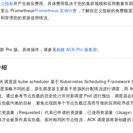
一个 AI 助手
即刻拥有 DeepSeek-R1 满血版
超强辅助，Bol
定义指标
并产生相应费用。具体费用取决于您的集群规模和应用数量等
在企业官网、通讯软件中为客户提供 AI 客服
多种方案随心选，轻松解锁专属 DeepSeek
阿里云
Prometheus
Prometheus 实例计费
，了解自定义指标的免费额度
控和管理您的资源使用情况。
群
Pro
版
。具体操作，请参见
创建
ACK Pro
版集群
。
介绍
CK
调度器
kube-scheduler
基于
Kubernetes Scheduling Framework
调度策略不同的是，原生调度器主要基于资源的分配情况进行调度，而
A
况。通过参考节点负载的历史统计并对新调度
Pod
进行预估，调度器会
点负载均衡的目标，避免出现因单个节点负载过高而导致的应用程序或
资源量（Requested）代表已申请的资源量，已使用资源量（Usag
源才会被算作真实负载。面对相同的节点情况，ACK
调度器将新创建的