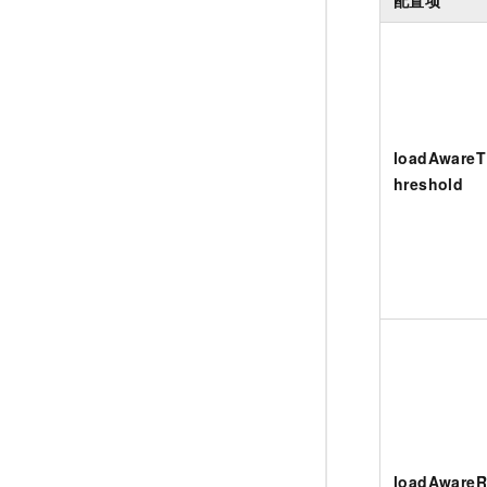
loadAwareT
hreshold
loadAware