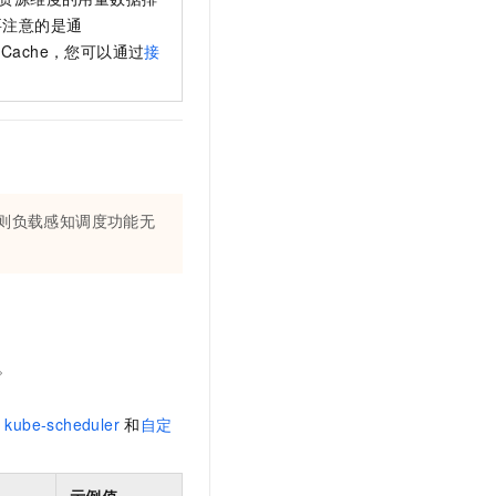
要注意的是通
e Cache，您可以通过
接
则负载感知调度功能无
。
见
kube-scheduler
和
自定
示例值