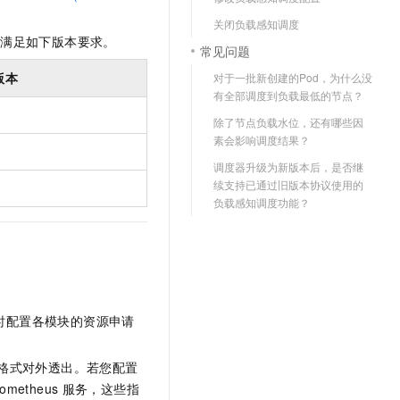
文戏情感细腻自然，动作戏激烈拳拳到肉，实现更强表演能力
支持中英文自由切换，具备更强的噪声鲁棒性
云聚AI 严选权益
SSL 证书
关闭负载感知调度
，一键激活高效办公新体验
精选AI产品，从模型到应用全链提效
满足如下版本要求。
常见问题
堡垒机
AI 用量加速计划
应用
版本
对于一批新创建的Pod，为什么没
防火墙
、识别商机，让客服更高效、服务更出色。
新老同享，达量后返
有全部调度到负载最低的节点？
千问办公
主机安全
NEW
除了节点负载水位，还有哪些因
的智能体编程平台
一站式AI生产力平台
素会影响调度结果？
AI 应用及服务市场
调度器升级为新版本后，是否继
伶鹊
续支持已通过旧版本协议使用的
企业级人与Agent协作平台，接入和调度多个数字员工
智能客服平台，对话机器人、对话分析、智能外呼
负载感知调度功能？
AI 应用
大模型服务平台百炼 - 全妙
大模型
应用创作平台
多模态内容创作工具，已接入 DeepSeek
自然语言处理
数据标注
时配置各模块的资源申请
机器学习
息提取
与 AI 智能体进行实时音视频通话
格式对外透出。若您配置
从文本、图片、视频中提取结构化的属性信息
构建支持视频理解的 AI 音视频实时通话应用
rometheus
服务，这些指