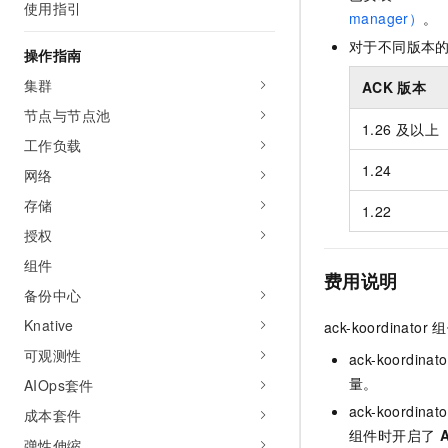
使用指引
AI 产品 免费试用
网络
manager）
。
安全
云开发大赛
Tableau 订阅
1亿+ 大模型 tokens 和 
对于不同版本
操作指南
可观测
入门学习赛
中间件
AI空中课堂在线直播课
140+云产品 免费试用
集群
大模型服务
ACK
版本
上云与迁云
产品新客免费试用，最长1
数据库
节点与节点池
生态解决方案
1.26
及以上
千问AI平台-Token Plan
企业出海
大模型ACA认证体验
工作负载
大数据计算
助力企业全员 AI 认知与能
行业生态解决方案
1.24
网络
政企业务
媒体服务
千问AI平台-模型体验
开发者生态解决方案
存储
1.22
在线体验全尺寸、多种模态
企业服务与云通信
授权
AI 开发和 AI 应用解决
Happy 系列大模型
组件
域名与网站
费用说明
备份中心
终端用户计算
Knative
ack-koordinator
组
Serverless
大模型解决方案
可观测性
ack-koordinato
量。
AIOps套件
开发工具
快速部署 Dify，高效搭建 
ack-koordinato
成本套件
迁移与运维管理
组件时开启了
A
弹性伸缩