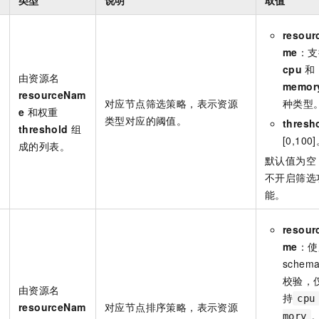
resour
me
：支
cpu
和
由资源名
memor
resourceNam
对应节点筛选策略，表示资源
种类型
e
和权重
类型对应的阈值。
thresh
threshold
组
[0,100
成的列表。
默认值为空
不开启筛选
能。
resour
me
：使
schem
校验，
由资源名
持
cpu
resourceNam
对应节点排序策略，表示资源
R
mory