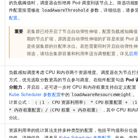
的负载阈值时，调度器会拒绝将
Pod
调度到该节点上。筛选功能
件配置按需修改
参数，详细信息，请参
loadAwareThreshold
配置
。
重要
若集群已经开启了节点自动弹性伸缩，配置负载感知阈值
期的节点扩缩，原因是自动弹性伸缩的扩容是依据
Pod
是依据集群的分配率水位。若您需要同时开启自动弹性伸
筛选，请结合集群容量和利用率适当调整配置，详见
启用
负载感知调度考虑
CPU
和内存两个资源维度。调度器在为节点打
方式，优先选取分数更高的节点参与调度。在组件配置勾选
Pod
分能力
，开启后，还可进一步对
CPU
和内存权重支持自定义配置
Kube Scheduler
参数配置
中的
。
loadAwareResourceWeight
计算公式：
（（1 - CPU
资源利用率） * CPU
权重配置 + （
，其中
CPU
和内
* 内存权重配置）/（CPU
权重 + 内存权重）
分比。
资源利用率的统计算法支持多种类型的配置，包括平均值和分位值
均值，详细信息，请参见
Kube Scheduler
参数配置
。此外，内存