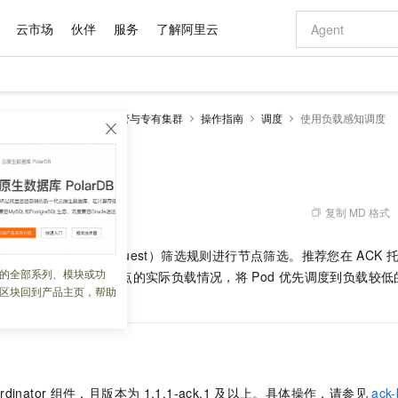
云市场
伙伴
服务
了解阿里云
AI 特惠
数据与 API
成为产品伙伴
企业增值服务
最佳实践
价格计算器
AI 场景体
基础软件
产品伙伴合
阿里云认证
市场活动
配置报价
大模型
netes 版 ACK
ACK托管与专有集群
操作指南
调度
使用负载感知调度
自助选配和估算价格
步到位
域名与网站
智启 AI 普惠权益
产品生态集成认证中心
企业支持计划
云上春晚
Qwen Audio：打造专属 AI 语音助手
千问官方 MaaS 平台，为开发者和 Agent 而生，新用户赠送 1 亿 + tokens 额度
云服务器 EC
一句话生成原生
AI Coding
阿里云Maa
2026 阿里云
为企业打
数据集
Windows
大模型认证
模型
NEW
NEW
格式还原
值低价云产品抢先购
提供智能易用的域名与建站服务
至高享 1亿+免费 tokens，加速 Al 应用落地
Qwen-Audio-3.0-Realtime 端到端实时语音角色扮演
安全可靠、弹
输入一句话想法,
智能编程，一键
感知调度
产品生态伙伴
专家技术服务
云上奥运之旅
弹性计算合作
阿里云中企出
手机三要素
宝塔 Linux
全部认证
价格优势
开源旗舰模型
对象存储 OSS
即刻拥有 DeepSeek-V4-Pro
阿里云 OPC 创新助力计划
云数据库 RD
一键部署幻兽
AI 电商营销
产品生态伙伴工作台
企业增值服务台
云栖战略参考
云存储合作计
云栖大会
身份实名认证
CentOS
训练营
推动算力普惠，释放技术红利
的大模型服务
最高返9万
真正可用的 1M 上下文,一次完成代码全链路开发
轻松解锁专属 DeepSeek-V4-Pro
至高百万元 Token 补贴，加速一人公司成长
稳定、安全、高性价比、高性能的云存储服务
一键购买专属
从图文生成到
复制 MD 格式
 08:09:47
云上的中国
数据库合作计
活动全景
短信
Docker
图片和
自进化智能体
人工智能平台 PAI
5 分钟轻松部署专属 QwenPaw
Token Plan 模型订阅计划
Qoder
高效搭建 AI
AI 广告创作
企业成长
大模型
NEW
HOT
信息公告
会使用所需资源（Request）筛选规则进行节点筛选。推荐您在
ACK
看见新力量
云网络合作计
OCR 文字识别
JAVA
级电脑
越聪明
证享300元代金券
一站式AI开发、训练和推理服务
Qwen3.8-Max 首发尝鲜，限时加量 10 倍，夜间低至2折
从聊天伙伴进化为能主动干活的本地数字员工
面向真实软件
图文、视频一
的全部系列、模块或功
Kimi-K3
HappyHors
功能。该功能会根据节点的实际负载情况，将
Pod
优先调度到负载较低
NEW
魔搭 Mode
loud
服务实践
官网公告
区块回到产品主页，帮助
Kimi 最新旗舰模型，长程编程与推理利器
让文字生成流
金融模力时刻
Salesforce O
版
障风险。
发票查验
全能环境
Qoder CN
Claude Code + GStack 打造工程团队
千问办公，限时限量积分加倍
云原生数据库 P
低代码高效构
AI 建站
NEW
作计划
计划
创新中心
魔搭 ModelSc
健康状态
让AI从“聊天伙伴”进化为能干活的“数字员工”
覆盖公网/内网、递归/权威、移动APP等全场景解析服务
安装技能 GStack，拥有专属 AI 工程团队
你的AI工作搭子，覆盖日常办公高频场景
基于千问大模型等，支持代码智能生成、研发智能问答
0 代码专业建
客户案例
天气预报查询
操作系统
Deepseek-v4-pro
HappyHors
态合作计划
态智能体模型
旗舰 MoE 大模型，百万上下文与顶尖推理能力
图生视频，流
Compute
同享
容器服务 Kubernetes 版 ACK
万小智 AI 建站低至 15元/月
云防火墙
AI 短剧/漫剧
快递物流查询
WordPress
成为服务伙
高校合作
式云数据仓库
点，立即开启云上创新
提供一站式管理容器应用的 K8s 服务
送.CN域名，送备案服务码
云原生的云上
AI助力短剧
GLM-5.2
Wan2.7-T
rdinator
组件，且版本为
1.1.1-ack.1
及以上。具体操作，请参见
ack-
Ubuntu