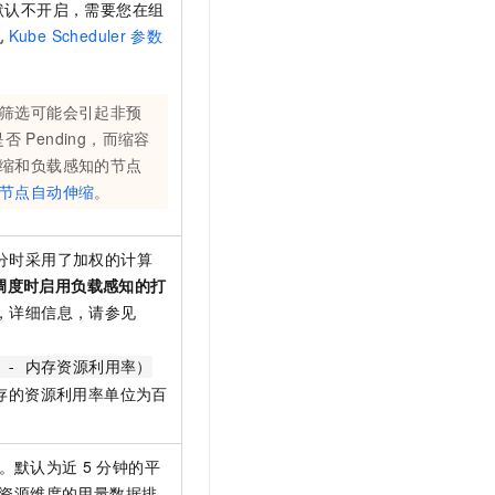
默认不开启，需要您在组
见
Kube Scheduler
参数
筛选可能会引起非预
是否
Pending，而缩容
缩和负载感知的节点
节点自动伸缩
。
分时采用了加权的计算
 调度时启用负载感知的打
，详细信息，请参见
1 - 内存资源利用率）
存的资源利用率单位为百
。默认为近
5
分钟的平
资源维度的用量数据排