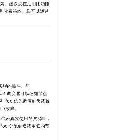
t.diy 一步搞定创意建站
构建大模型应用的安全防护体系
因素。建议您在启用此功能
通过自然语言交互简化开发流程,全栈开发支持
通过阿里云安全产品对 AI 应用进行安全防护
和收费策略。您可以通过
实现的插件。与
CK
调度器可以感知节点
将
Pod
优先调度到负载较
节点故障。
e）代表真实使用的资源量，
Pod
分配到负载更低的节