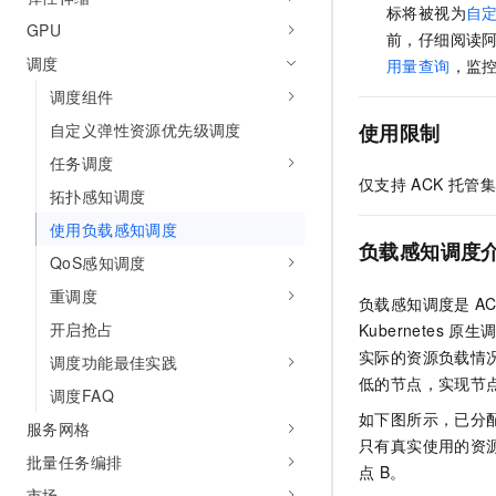
10 分钟在聊天系统中增加
标将被视为
自
专有云
GPU
前，仔细阅读
调度
用量查询
，监
调度组件
自定义弹性资源优先级调度
使用限制
任务调度
仅支持
ACK
托管集
拓扑感知调度
使用负载感知调度
负载感知调度
QoS感知调度
重调度
负载感知调度是
A
开启抢占
Kubernetes
原生
实际的资源负载情
调度功能最佳实践
低的节点，实现节
调度FAQ
如下图所示，已分配
服务网格
只有真实使用的资
批量任务编排
点
B。
市场