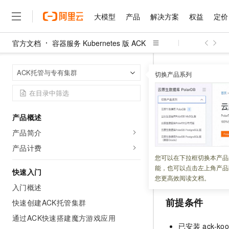
大模型
产品
解决方案
权益
定价
官方文档
容器服务 Kubernetes 版 ACK
大模型
产品
解决方案
权益
定价
云市场
伙伴
服务
了解阿里云
精选产品
精选解决方案
普惠上云
产品定价
精选商城
成为销售伙伴
售前咨询
为什么选择阿里云
千问AI平台
容器服务 Kuber
首页
ACK托管与专有集群
了解云产品的定价详情
切换产品系列
大模型服务平台百炼
睿译宝，AI翻译排版一
普惠上云 官方力荐
分销伙伴
在线服务
网站建设
什么是云计算
大
大模型服务与应用平台
上传文档即自动完成翻译和
云服务器38元/年起，超
使用负载
咨询伙伴
多端小程序
技术领先
云上成本管理
售后服务
千问大模型
GLM-5.2：长任务时代
官方推荐返现计划
大模型
大模型
精选产品
精选解决方案
Salesforce 国际版订阅
稳定可靠
产品概述
管理和优化成本
多元化、高性能、安全可靠
推荐新用户得奖励，单订单
更新时间：
2026-03-20
销售伙伴合作计划
自助服务
产品简介
友盟天域
安全合规
人工智能与机器学习
AI
文本生成
无影云电脑
Hermes Agent，打造
云工开物
ACK
默认调度器仅
无影生态合作计划
在线服务
产品计费
观测云
分析师报告
随时随地安全接入的云上超
自主进化，持久记忆，越用
高校专属算力普惠，学生认
计算
互联网应用开发
您可以在下拉框切换本产品
Qwen3.8-Max
器的负载感知调度
HOT
Salesforce On Alibaba C
工单服务
能，也可以点击左上角产品
智能体时代全能旗舰模型
Tuya 物联网平台阿里云
研究报告与白皮书
均衡，降低节点故
快速入门
云解析DNS
快速拥有专属 OpenClaw
Consulting Partner 合
大数据
容器
您更高效阅读文档。
免费试用
短信专区
入门概述
蓝凌 OA
Qwen3.7-Plus
AI 大模型销售与服务生
现代化应用
存储
天池大赛
前提条件
能看、能想、能动手的多模
快速创建ACK托管集群
云原生大数据计算服务 Max
解决方案免费试用 新老
电子合同
面向分析的企业级SaaS模
最高领取价值200元试用
通过ACK快速搭建魔方游戏应用
安全
网络与CDN
AI 算法大赛
Qwen3-VL-Plus
已安装
ack-koo
畅捷通