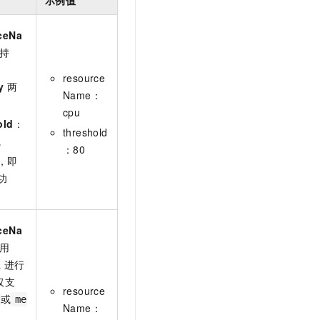
ceNa
持
resource
y
两
Name：
。
cpu
old
：
threshold
]。
：80
，即
功
ceNa
用
a
进行
仅支
resource
或
me
Name：
。