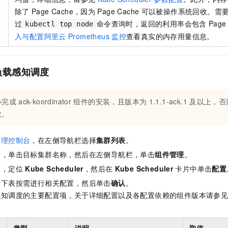
除了
Page Cache，因为
Page Cache
可以被操作系统回收。需
过
命令查询时，返回的利用率会包含
Pag
kubectl top node
入与配置阿里云
Prometheus
监控
查看真实的内存用量信息。
负载感知调度
必完成
ack-koordinator
组件的安装，且版本为
1.1.1-ack.1
及以上，否
效。
管理控制台
，在左侧导航栏选择
集群列表
。
面，单击目标集群名称，然后在左侧导航栏，单击
组件管理
。
面，定位
Kube Scheduler
，然后在
Kube Scheduler
卡片中单击
配置
考下表按需进行相关配置，然后单击
确认
。
感知调度的主要配置项，关于详细配置以及各配置依赖的组件版本请参
。
类型
说明
取值