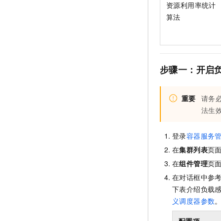
资源利用率统计
算法
步骤一：开启
重要
请务
法生
登录
容器服务
在
集群列表
页
在
组件管理
页
在对话框中参
下表介绍负载
义调度器参数
配置项