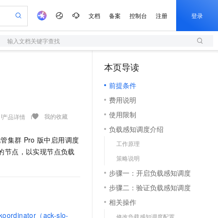
文档
备案
控制台
注册
登录
输入文档关键字查找
验
作计划
器
AI 活动
专业服务
服务伙伴合作计划
开发者社区
加入我们
服务平台百炼
阿里云 OPC 创新助力计划
本页导读
（1）
一站式生成采购清单，支持单品或批量购买
S
可编辑精美 PPT 文稿
S产品伙伴计划（繁花）
峰会
造的大模型服务与应用开发平台
轻量应用服务器
Agency Agents：拥有专属领域专家
AI 生产力先锋
Al MaaS 服务伙伴赋能合作
域名
博文
Careers
至高可申请百万元
前提条件
性可伸缩的云计算服务
 轻松生成专业的 PPT
开启高性价比 AI 编程新体验
先锋实践拓展 AI 生产力的边界
快速构建应用程序和网站，即刻迈出上云第一步
多领域专家智能体,一键组建 AI 虚拟交付团队
Token 补贴，五大权
计划
海大会
伙伴信用分合作计划
商标
问答
社会招聘
费用说明
益加速 OPC 成功
S
帕鲁游戏服务器
数字证书管理服务（原SSL证书）
HappyHorse 打造一站式影视创作平台
飞天发布时刻
HOT
划
备案
电子书
校园招聘
使用限制
联机服务器，轻松开启游戏
视频创作，一键激活电商全链路生产力
全托管，含MySQL、PostgreSQL、SQL Server、MariaDB多引擎
实现全站 HTTPS，呈现可信的 Web 访问
所见，即是所愿
可视化编排打通从文字构思到成片全链路闭环
我的收藏
产品详情
更多支持
划
公司注册
镜像站
负载感知调度介绍
视频生成
语音识别与合成
 智能体与工作流应用
短信服务
漫剧工坊：一站式动画创作平台
AI 实训营
托管集群
Pro
版
中启用调度
合作伙伴培训与认证
工作原理
划
上云迁移
的智能体编程平台
站生成，高效打造优质广告素材
通过阿里云百炼高效搭建AI应用,助力高效开发
快速生产连贯的高质量长漫剧
从基础到进阶，Agent 创客手把手教你
国内短信简单易用，安全可靠，秒级触达，全球覆盖200+国家和地区。
e-1.1-T2V
Qwen3-TTS-Flash
的节点，以实现节点负载
lScope
我要反馈
查询合作伙伴
策略说明
畅细腻的高质量视频
离线语音合成大模型，多语言方言自适应，低延迟高稳定
n Alibaba Cloud ISV 合作
代维服务
olarDB
建企业门户网站
大数据开发治理平台 DataWorks
10 分钟搭建微信、支付宝小程序
步骤一：开启负载感知调度
创新加速
ope
登录合作伙伴管理后台
我要建议
站，无忧落地极速上线
以可视化方式快速构建移动和 PC 门户网站
100%兼容MySQL、PostgreSQL，兼容Oracle，支持集中和分布式
高效部署网站，快速应用到小程序
Data Agent 驱动的一站式 Data+AI 开发治理平台
e-1.1-I2V
Cosyvoice-V3-Flash
步骤二：验证负载感知调度
安全
畅自然，细节丰富
高表现力语音合成大模型，语音克隆听感自然
我要投诉
上云场景组合购
伴
相关操作
边界网络安全防护产品
漫剧创作，剧本、分镜、视频高效生成
覆盖90%+业务场景，专享组合折扣价
2V
VPN
Fun-ASR
koordinator（ack-slo-
修改负载感知调度配置