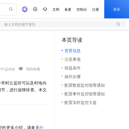
文档
备案
控制台
注册
登录
输入文档关键字查找
验
作计划
器
AI 活动
专业服务
服务伙伴合作计划
开发者社区
加入我们
服务平台百炼
阿里云 OPC 创新助力计划
本页导读
（1）
一站式生成采购清单，支持单品或批量购买
S
io：打造专属 AI 语音助手
S产品伙伴计划（繁花）
峰会
造的大模型服务与应用开发平台
轻量应用服务器
一句话生成原生可编辑精美 PPT 文稿
AI 生产力先锋
Al MaaS 服务伙伴赋能合作
域名
博文
Careers
至高可申请百万元
背景信息
性可伸缩的云计算服务
开启高性价比 AI 编程新体验
Qwen-Audio-3.0-Realtime 端到端实时语音角色扮演
输入一句话想法, 轻松生成专业的 PPT
先锋实践拓展 AI 生产力的边界
快速构建应用程序和网站，即刻迈出上云第一步
Token 补贴，五大权
计划
海大会
伙伴信用分合作计划
商标
问答
社会招聘
注意事项
益加速 OPC 成功
S
eek-V4-Pro
数字证书管理服务（原SSL证书）
一键部署幻兽帕鲁游戏服务器
飞天发布时刻
HOT
划
备案
电子书
校园招聘
前提条件
pSeek-V4-Pro
视频创作，一键激活电商全链路生产力
全托管，含MySQL、PostgreSQL、SQL Server、MariaDB多引擎
实现全站HTTPS，呈现可信的WEB访问
一键购买专属联机服务器，轻松开启游戏
所见，即是所愿
我的收藏
产品详情
更多支持
划
公司注册
镜像站
操作步骤
视频生成
语音识别与合成
专属 QwenPaw
短信服务
漫剧工坊：一站式动画创作平台
AI 实训营
HOT
异常时云监控可以及时地向
合作伙伴培训与认证
配置数据监控报警通知
划
上云迁移
的智能体编程平台
站生成，高效打造优质广告素材
从聊天伙伴进化为能主动干活的本地数字员工
快速生产连贯的高质量长漫剧
从基础到进阶，Agent 创客手把手教你
国内短信简单易用，安全可靠，秒级触达，全球覆盖200+国家和地区。
e-1.1-T2V
Qwen3-TTS-Flash
细节，进行故障排查。本文
lScope
我要反馈
查询合作伙伴
配置事件监控报警通知
畅细腻的高质量视频
离线语音合成大模型，多语言方言自适应，低延迟高稳定
n Alibaba Cloud ISV 合作
代维服务
olarDB
建企业门户网站
大数据开发治理平台 DataWorks
10 分钟搭建微信、支付宝小程序
配置实时监控大盘
创新加速
ope
登录合作伙伴管理后台
我要建议
站，无忧落地极速上线
以可视化方式快速构建移动和 PC 门户网站
100%兼容MySQL、PostgreSQL，兼容Oracle，支持集中和分布式
高效部署网站，快速应用到小程序
Data Agent 驱动的一站式 Data+AI 开发治理平台
e-1.1-I2V
Cosyvoice-V3-Flash
安全
畅自然，细节丰富
高表现力语音合成大模型，语音克隆听感自然
我要投诉
上云场景组合购
伴
边界网络安全防护产品
漫剧创作，剧本、分镜、视频高效生成
覆盖90%+业务场景，专享组合折扣价
2V
VPN
Fun-ASR
监控的更多介绍，请参见
什