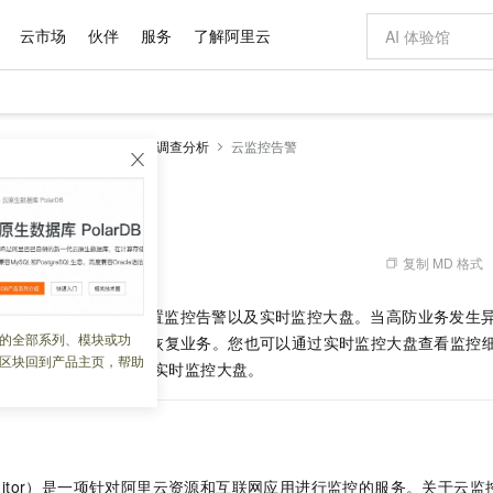
云市场
伙伴
服务
了解阿里云
AI 特惠
数据与 API
成为产品伙伴
企业增值服务
最佳实践
价格计算器
AI 场景体
基础软件
产品伙伴合
阿里云认证
市场活动
配置报价
大模型
DDoS高防
操作指南
调查分析
云监控告警
自助选配和估算价格
新方式
域名与网站
睿译宝，AI翻译排版一步到位
智启 AI 普惠权益
产品生态集成认证中心
企业支持计划
云上春晚
千问官方 MaaS 平台，为开发者和 Agent 而生，新用户赠送 1 亿 + tokens 额度
云服务器 EC
Qwen Aud
AI Coding
阿里云Maa
2026 阿里云
为企业打
数据集
Windows
大模型认证
模型
NEW
NEW
交付可用成果
值低价云产品抢先购
提供智能易用的域名与建站服务
上传文档即自动完成翻译和格式还原
至高享 1亿+免费 tokens，加速 Al 应用落地
安全可靠、弹
智能编程，一键
警
产品生态伙伴
专家技术服务
云上奥运之旅
弹性计算合作
阿里云中企出
手机三要素
宝塔 Linux
全部认证
价格优势
有专属领域专家
对象存储 OSS
GLM-5.2：长任务时代开源旗舰模型
阿里云 OPC 创新助力计划
云数据库 RD
即刻拥有 DeepS
AI 电商营销
产品生态伙伴工作台
企业增值服务台
云栖战略参考
云存储合作计
云栖大会
身份实名认证
CentOS
训练营
推动算力普惠，释放技术红利
的大模型服务
最高返9万
多领域专家智能体,一键组建 AI 虚拟交付团队
至高百万元 Token 补贴，加速一人公司成长
稳定、安全、高性价比、高性能的云存储服务
真正可用的 1M 上下文,一次完成代码全链路开发
轻松解锁专属 Dee
从图文生成到
复制 MD 格式
 10:09:23
云上的中国
数据库合作计
活动全景
短信
Docker
图片和
站式影视创作平台
人工智能平台 PAI
Hermes Agent，打造自进化智能体
Token Plan 模型订阅计划
Qoder
5 分钟轻松部署
AI 广告创作
企业成长
大模型
NEW
信息公告
监控告警功能，支持设置监控告警以及实时监控大盘。当高防业务发生
看见新力量
云网络合作计
OCR 文字识别
JAVA
级电脑
证享300元代金券
可视化编排打通从文字构思到成片全链路闭环
一站式AI开发、训练和推理服务
自主进化，持久记忆，越用越聪明
Qwen3.8-Max 首发尝鲜，限时加量 10 倍，夜间低至2折
面向真实软件
图文、视频一
的全部系列、模块或功
Kimi-K3
HappyHors
您缩短响应时间，尽快恢复业务。您也可以通过实时监控大盘查看监控
NEW
魔搭 Mode
loud
服务实践
官网公告
区块回到产品主页，帮助
Kimi 最新旗舰模型，长程编程与推理利器
让文字生成流
金融模力时刻
Salesforce O
版
S
高防的监控告警以及实时监控大盘。
发票查验
全能环境
Qoder CN
Claude Code + GStack 打造工程团队
千问办公，限时限量积分加倍
云原生数据库 P
低代码高效构
AI 建站
NEW
作计划
计划
创新中心
魔搭 ModelSc
健康状态
让AI从“聊天伙伴”进化为能干活的“数字员工”
覆盖公网/内网、递归/权威、移动APP等全场景解析服务
安装技能 GStack，拥有专属 AI 工程团队
你的AI工作搭子，覆盖日常办公高频场景
基于千问大模型等，支持代码智能生成、研发智能问答
0 代码专业建
客户案例
天气预报查询
操作系统
Deepseek-v4-pro
HappyHors
态合作计划
态智能体模型
旗舰 MoE 大模型，百万上下文与顶尖推理能力
图生视频，流
Compute
同享
容器服务 Kubernetes 版 ACK
万小智 AI 建站低至 15元/月
云防火墙
AI 短剧/漫剧
快递物流查询
WordPress
成为服务伙
高校合作
式云数据仓库
点，立即开启云上创新
提供一站式管理容器应用的 K8s 服务
送.CN域名，送备案服务码
云原生的云上
AI助力短剧
GLM-5.2
Wan2.7-T
Monitor）是一项针对阿里云资源和互联网应用进行监控的服务。关于云
Ubuntu