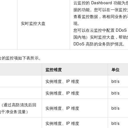
云监控的
Dashboard
功能为
一个 AI 助手
即刻拥有 DeepSeek-R1 满血版
超强辅助，Bol
据的功能。您可以在一张监控
在企业官网、通讯软件中为客户提供 AI 客服
多种方案随心选，轻松解锁专属 DeepSeek
查看监控数据，将相同业务的
实时监控大盘
现。
您可以在云监控中配置
DDoS
国内地）实时监控大盘，帮助
DDoS
高防的业务防护情况。
含的监控项如下表所示。
监控维度
单位
实例维度、IP
维度
bit/s
实例维度、IP
维度
bit/s
（通过高防清洗后回
实例维度、IP
维度
bit/s
的干净业务流量）
实例维度、IP
维度
bit/s