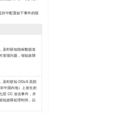
文戏情感细腻自然，动作戏激烈拳拳到肉，实现更强表演能力
支持中英文自由切换，具备更强的噪声鲁棒性
云聚AI 严选权益
SSL 证书
，一键激活高效办公新体验
精选AI产品，从模型到应用全链提效
监控中配置如下事件的报
堡垒机
AI 用量加速计划
应用
防火墙
、识别商机，让客服更高效、服务更出色。
新老同享，达量后返
千问办公
主机安全
NEW
的智能体编程平台
一站式AI生产力平台
AI 应用及服务市场
伶鹊
，及时获知指标数据发
企业级人与Agent协作平台，接入和调度多个数字员工
智能客服平台，对话机器人、对话分析、智能外呼
时发现问题，缩短故障
AI 应用
。
大模型服务平台百炼 - 全妙
大模型
应用创作平台
多模态内容创作工具，已接入 DeepSeek
自然语言处理
，及时获知
DDoS
高防
数据标注
非中国内地）上发生的
七层
CC
攻击事件，并
机器学习
缩短故障处理时间，以
息提取
与 AI 智能体进行实时音视频通话
从文本、图片、视频中提取结构化的属性信息
构建支持视频理解的 AI 音视频实时通话应用