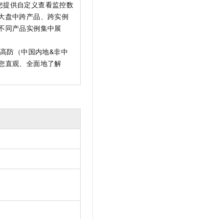
您提供自定义查看监控数
t.diy 一步搞定创意建站
构建大模型应用的安全防护体系
大盘中跨产品、跨实例
通过自然语言交互简化开发流程,全栈开发支持
通过阿里云安全产品对 AI 应用进行安全防护
不同产品实例集中展
高防（中国内地&非中
您直观、全面地了解