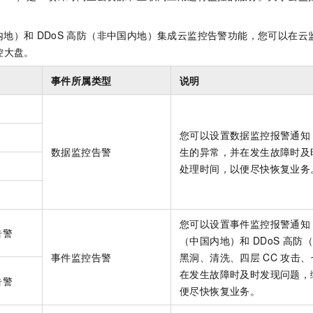
服务生态伙伴
视觉 Coding、空间感知、多模态思考等全面升级
1M上下文，专为长程任务能力而生
云工开物
企业应用
Night Plan 支持 Qwen 3.8-Max
AI 办公
NEW
Red Hat
30+ 款产品免费体验
夜间 5 折，Qwen/Meoo/TokenPlan 客户专享
AI智能应用
科研合作
内地）和
DDoS
高防（非中国内地）集成云监控告警功能，您可以在云
ERP
堂（旗舰版）
SUSE
控大盘。
智能客服
AI 应用构建
大模型原生
CRM
2个月
自动承接线索
事件所属类型
说明
建站小程序
Qoder
大模型服务平台百炼-应用模版
OA 办公系统
HOT
NEW
面向真实软件
个人版上线、团队版降价；千问3.8-Max首发发尝鲜
丰富多元化的应用模版和解决方案
力提升
财税管理
模板建站
万有无界
大模型服务平台百炼-智能体
您可以设置数据监控报警通知
400电话
定制建站
的模型效果
灵活可视化地构建企业级 Agent
数据监控告警
生的异常，并在发生故障时及
方案
广告营销
模板小程序
处理时间，以便尽快恢复业务
秒悟
人工智能平台 PAI
定制小程序
云端极速 AI 
新一代 AI 视频生成模型，深度适配广告营销等场景
AI Native 的算法工程平台，一站式完成建模、训练、推理服务部署
APP 开发
您可以设置事件监控报警通知
告警
（中国内地）和
DDoS
高防（
建站系统
事件监控告警
黑洞、清洗、四层
CC
攻击、
在发生故障时及时发现问题，
AI 应用
10分钟微调：让0.6B模型媲美235B模型
多模态数据信
告警
便尽快恢复业务。
依托云原生高可用架构,实现Dify私有化部署
用1%尺寸在特定领域达到大模型90%以上效果