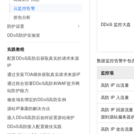
10 分钟在聊天系统中增加
专有云
云监控告警
抓包分析
DDoS
监控大盘
防护设置
DDoS防护实验室
实践教程
配置DDoS高防后获取真实的请求来源
数据监控告警中包
IP
监控项
通过安装TOA模块获取真实请求来源IP
通过联合部署DDoS高防和WAF提升网
高防
IP
出流量
站防护能力
高防
IP
入流量
修改域名绑定的DDoS高防实例
源站IP暴露的解决办法
高防
IP
回源流量
源到源站服务器
接入DDoS高防后如何设置源站保护
DDoS高防接入配置最佳实践
高防
IP
攻击流量