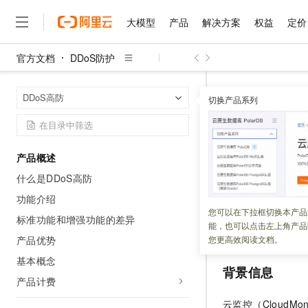
大模型
产品
解决方案
权益
定价
官方文档
DDoS防护
大模型
产品
解决方案
权益
定价
云市场
伙伴
服务
了解阿里云
精选产品
精选解决方案
普惠上云
产品定价
精选商城
成为销售伙伴
售前咨询
为什么选择阿里云
千问AI平台
DDoS防护
首页
DDoS高防
了解云产品的定价详情
切换产品系列
大模型服务平台百炼
千问办公，解锁你的工作
普惠上云 官方力荐
分销伙伴
在线服务
网站建设
什么是云计算
大
大模型服务与应用平台
企业级Agent产品，直接
云服务器38元/年起，超
云监控告
咨询伙伴
多端小程序
技术领先
云上成本管理
售后服务
千问大模型
Agency Agents：拥
官方推荐返现计划
大模型
大模型
精选产品
精选解决方案
Salesforce 国际版订阅
稳定可靠
产品概述
管理和优化成本
多元化、高性能、安全可靠
推荐新用户得奖励，单订单
更新时间：
2026-02-26
销售伙伴合作计划
自助服务
什么是DDoS高防
友盟天域
安全合规
人工智能与机器学习
AI
文本生成
无影云电脑
HappyHorse 打造一
云工开物
DDoS
高防集成云
无影生态合作计划
在线服务
功能介绍
观测云
分析师报告
随时随地安全接入的云上超
高校专属算力普惠，学生认
计算
互联网应用开发
您可以在下拉框切换本产品
Qwen3.8-Max
您发送报警，帮助
HOT
标准功能和增强功能的差异
Salesforce On Alibaba C
工单服务
能，也可以点击左上角产品
智能体时代全能旗舰模型
Tuya 物联网平台阿里云
研究报告与白皮书
介绍如何设置
DDo
云解析DNS
快速拥有专属 OpenClaw
Consulting Partner 合
大数据
容器
产品优势
您更高效阅读文档。
免费试用
短信专区
蓝凌 OA
Qwen3.7-Plus
基本概念
AI 大模型销售与服务生
现代化应用
存储
天池大赛
背景信息
能看、能想、能动手的多模
云原生大数据计算服务 Max
解决方案免费试用 新老
电子合同
产品计费
面向分析的企业级SaaS模
最高领取价值200元试用
安全
网络与CDN
AI 算法大赛
Qwen3-VL-Plus
云监控（Cloud
畅捷通