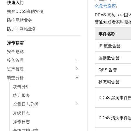
快速入门
AI 产品 免费试用
网络
么是云监控
。
安全
云开发大赛
Tableau 订阅
购买DDoS高防实例
1亿+ 大模型 tokens 和 
DDoS
高防（中国
可观测
入门学习赛
中间件
AI空中课堂在线直播课
防护网站业务
警通知或者实时监
140+云产品 免费试用
大模型服务
防护非网站业务
上云与迁云
产品新客免费试用，最长1
数据库
事件名称
生态解决方案
千问AI平台-Token Plan
企业出海
大模型ACA认证体验
操作指南
大数据计算
IP
流量告警
助力企业全员 AI 认知与能
行业生态解决方案
安全总览
政企业务
媒体服务
千问AI平台-模型体验
连接数告警
开发者生态解决方案
接入管理
在线体验全尺寸、多种模态
企业服务与云通信
资产管理
AI 开发和 AI 应用解决
QPS
告警
Happy 系列大模型
调查分析
域名与网站
状态码告警
攻击分析
终端用户计算
统计报表
DDoS
黑洞事件
Serverless
大模型解决方案
全量日志分析
系统日志
开发工具
快速部署 Dify，高效搭建 
DDoS
清洗事件
操作日志
迁移与运维管理
高级防护日志