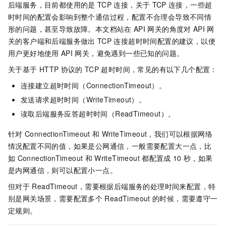
后端服务，目前都使用的是
TCP
连接，关于
TCP
连接，一些超
时时间的配置会影响到整个通信过程，配置不合理会导致不同情
形的问题，甚至导致故障。本文档站在
API
网关的角度对
API
网
关的客户端和后端服务做出
TCP
连接超时时间配置的建议，以便
用户更好地使用
API
网关，避免遇到一些已知的问题。
关于基于
HTTP
协议的
TCP
超时时间，常见的有以下几个配置：
连接建立超时时间（ConnectionTimeout）。
发送请求超时时间（WriteTimeout）。
读取后端服务应答超时时间（ReadTimeout）。
针对
ConnectionTimeout
和
WriteTimeout，我们可以根据网络
情况配置不同的值，如果是公网通信，一般需要配置大一点，比
如
ConnectionTimeout
和
WriteTimeout
都配置成
10
秒，如果
是内网通信，则可以配置小一点。
但对于
ReadTimeout，需要根据后端服务的处理时间来配置，特
别是网关场景，需要配置多个
ReadTimeout
的时候，需要遵守一
定规则。