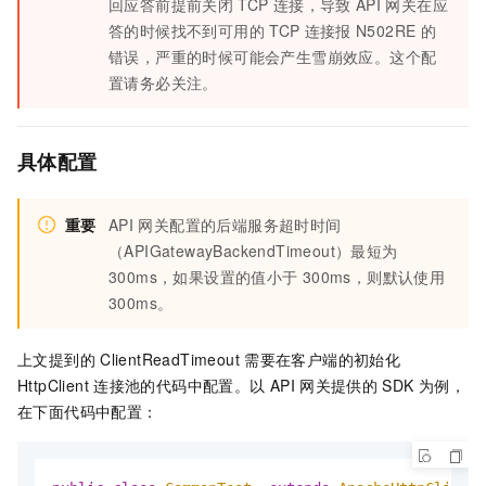
回应答前提前关闭
TCP
连接，导致
API
网关在应
答的时候找不到可用的
TCP
连接报
N502RE
的
错误，严重的时候可能会产生雪崩效应。这个配
置请务必关注。
具体配置
重要
API
网关配置的后端服务超时时间
（APIGatewayBackendTimeout）最短为
300ms，如果设置的值小于
300ms，则默认使用
300ms。
上文提到的
ClientReadTimeout
需要在客户端的初始化
HttpClient
连接池的代码中配置。以
API
网关提供的
SDK
为例，
在下面代码中配置：