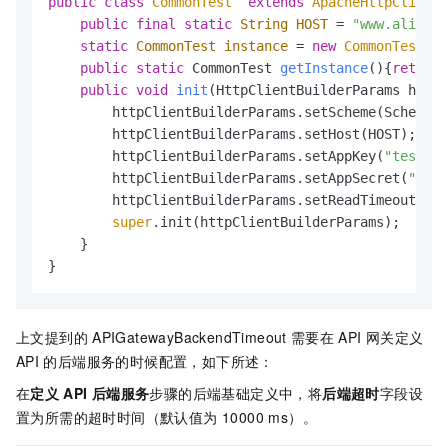
public
class
CommonTest
extends
ApacheHttpClient
 
public
final
static
String
HOST
=
"www.aliyun.
static
CommonTest
instance
=
new
CommonTest
();

public
static
 CommonTest 
getInstance
()
{
return
 
public
void
init
(HttpClientBuilderParams httpC
        httpClientBuilderParams.setScheme(Scheme.H
        httpClientBuilderParams.setHost(HOST);

        httpClientBuilderParams.setAppKey(
"test"
);

        httpClientBuilderParams.setAppSecret(
"test
        httpClientBuilderParams.setReadTimeout(
150
super
.init(httpClientBuilderParams);

    }

}
上文提到的
APIGatewayBackendTimeout
需要在
API
网关定义
API
的后端服务的时候配置，如下所述：
在
定义
API
后端服务
步骤的后端基础定义中，将
后端超时
字段设
置为所需的超时时间（默认值为 10000 ms）。