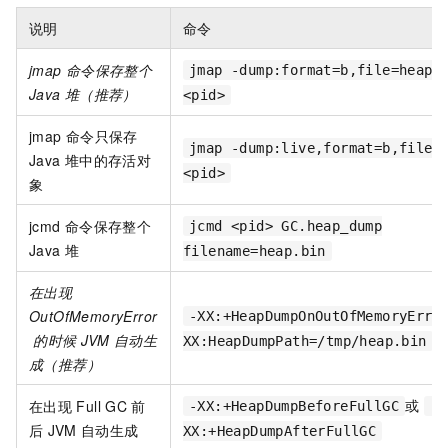
说明
命令
jmap
命令保存整个
jmap -dump:format=b,file=heap.
Java
堆（推荐）
<pid>
jmap
命令只保存
jmap -dump:live,format=b,file=
Java
堆中的存活对
<pid>
象
jcmd
命令保存整个
jcmd <pid> GC.heap_dump
Java
堆
filename=heap.bin
在出现
OutOfMemoryError
-XX:+HeapDumpOnOutOfMemoryErro
的时候
JVM
自动生
XX:HeapDumpPath=/tmp/heap.bin
成（推荐）
或
在出现
Full GC
前
-XX:+HeapDumpBeforeFullGC
-
后
JVM
自动生成
XX:+HeapDumpAfterFullGC