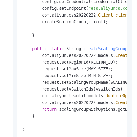
        config.setCredential(credentialClient);
        config.setEndpoint(
"ess.aliyuncs.com"
);
        com.aliyun.ess20220222.
Client
client
=
        createScalingGroup(client);

    }

public
static
 String 
createScalingGroup
(co
        com.aliyun.ess20220222.models.
CreateSc
        request.setRegionId(REGION_ID);

        request.setMaxSize(MAX_SIZE);

        request.setMinSize(MIN_SIZE);

        request.setScalingGroupName(SCALING_GRO
        request.setVSwitchIds(vswitchIds);

        com.aliyun.teautil.models.
RuntimeOptio
        com.aliyun.ess20220222.models.
CreateSc
return
 scalingGroupWithOptions.getBody(
    }

}       