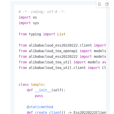
# -*- coding: utf-8 -*-
import
import
 sys

from
 typing 
import
List
from
 alibabacloud_ess20220222.client 
import
 Cl
from
 alibabacloud_tea_openapi 
import
 models 
as
from
 alibabacloud_ess20220222 
import
 models 
as
from
 alibabacloud_tea_util 
import
 models 
as
from
 alibabacloud_tea_util.client 
import
 Clien
class
Sample
:

def
__init__
(
self
):

pass
    @staticmethod
def
create_client
() -> Ess20220222Client:
