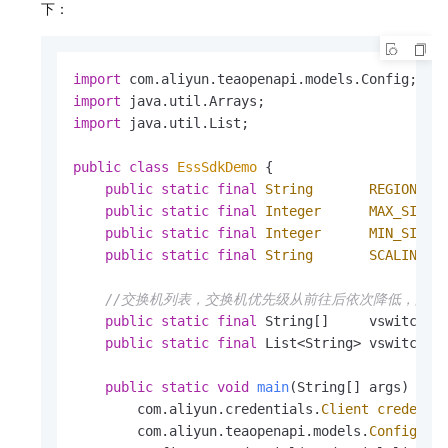
下：
import
import
import
 java.util.List;

public
class
EssSdkDemo
 {

public
static
final
String
REGION_ID
public
static
final
Integer
MAX_SIZE
public
static
final
Integer
MIN_SIZE
public
static
final
String
SCALING_G
//交换机列表，交换机优先级从前往后依次降低，第一
public
static
final
 String[]     vswitchId
public
static
final
 List<String> vswitchIds
public
static
void
main
(String[] args)
thr
        com.aliyun.credentials.
Client
credenti
        com.aliyun.teaopenapi.models.
Config
co