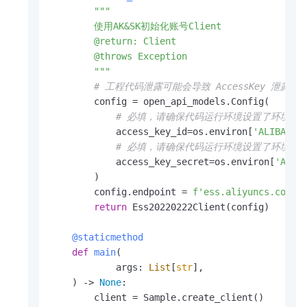
"""

        使用AK&SK初始化账号Client

        @return: Client

        @throws Exception

        """
# 工程代码泄露可能会导致 AccessKey 
        config = open_api_models.Config(

# 必填，请确保代码运行环境设置了环境变量 ALIB
            access_key_id=os.environ[
'ALIBABA_
# 必填，请确保代码运行环境设置了环境变量 ALIBA
            access_key_secret=os.environ[
'ALIB
        )

        config.endpoint = 
f'ess.aliyuncs.com'
return
 Ess20220222Client(config)

    @staticmethod
def
main
(
            args: 
List
[
str
],

) -> 
None
:

        client = Sample.create_client()
