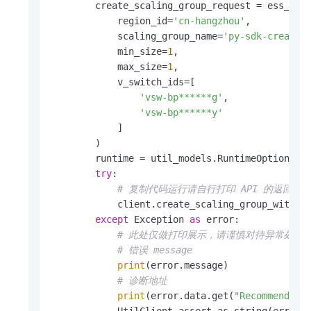
        create_scaling_group_request = ess_2022
            region_id=
'cn-hangzhou'
,

            scaling_group_name=
'py-sdk-create-
            min_size=
1
,

            max_size=
1
,

            v_switch_ids=[

'vsw-bp******g'
,

'vsw-bp******y'
            ]

        )

        runtime = util_models.RuntimeOptions()

try
:

# 复制代码运行请自行打印 API 的返回值
            client.create_scaling_group_with_op
except
 Exception 
as
 error:

# 此处仅做打印展示，请谨慎对待异常处理
# 错误 message
print
(error.message)

# 诊断地址
print
(error.data.get(
"Recommend"
))

            UtilClient.assert_as_string(error.m