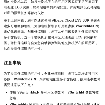
组的交换机以后，如果交换机所在的可用区因库存不足等原因不
能创建
ECS
实例，您伸缩组中的伸缩配置、伸缩规则以及伸缩组
对应的报警任务等都将失效。
基于上述问题，您可以通过使用
Alibaba Cloud ESS SDK
快速创
建多可用区伸缩组（为伸缩组新增多可用区参数
VSwitchIds.N
）
来优化该问题。创建伸缩组时，您可以使用该参数为伸缩组配置
多个交换机，当一个交换机所在可用区无法创建
ECS
实例的时
候，弹性伸缩服务会为您自动切换到其他交换机所在的可用区，
从而提高伸缩组的可用性。
注意事项
为了提高伸缩组的可用性，创建伸缩组时，您可以新增多可用区
参数（
VSwitchIds.N
）为伸缩组配置多个交换机，使用该参数时
需要注意以下几点：
使用
VSwitchIds.N
多可用区参数时，
VSwitchId
参数将被
忽略。
VSwitchIds.N
可用区参数中，N
代表交换机的优先级（N
的