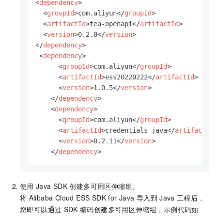
<
dependency
>
<
groupId
>
com.aliyun
</
groupId
>
<
artifactId
>
tea-openapi
</
artifactId
>
<
version
>
0.2.8
</
version
>
</
dependency
>
<
dependency
>
<
groupId
>
com.aliyun
</
groupId
>
<
artifactId
>
ess20220222
</
artifactId
>
<
version
>
1.0.5
</
version
>
</
dependency
>
<
dependency
>
<
groupId
>
com.aliyun
</
groupId
>
<
artifactId
>
credentials-java
</
artifactId
<
version
>
0.2.11
</
version
>
</
dependency
>
使用
Java SDK
创建多可用区伸缩组。
将
Alibaba Cloud ESS SDK for Java
导入到
Java
工程后，
您即可以通过
SDK
编码创建多可用区伸缩组，示例代码如