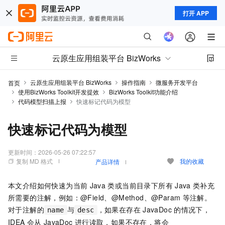
打开 APP
云原生应用组装平台 BizWorks
云原生应用组装平台 BizWorks
操作指南
微服务开发平台
首页
使用BizWorks Toolkit开发提效
BizWorks Toolkit功能介绍
代码模型扫描上报
快速标记代码为模型
快速标记代码为模型
更新时间：
2026-05-26 07:22:57
复制 MD 格式
我的收藏
产品详情
本文介绍如何快速为当前
Java
类或当前目录下所有
Java
类补充
所需要的注解，例如：@Field、@Method、@Param
等注解。
对于注解的
与
，如果在存在
JavaDoc
的情况下，
name
desc
IDEA
会从
JavaDoc
进行读取，如果不存在，将会