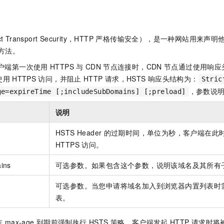
服务生态伙伴
视觉 Coding、空间感知、多模态思考等全面升级
1M上下文，专为长程任务能力而生
云工开物
企业应用
Night Plan 支持 Qwen 3.8-Max
AI 办公
NEW
Red Hat
30+ 款产品免费体验
夜间 5 折，Qwen/Meoo/TokenPlan 客户专享
AI智能应用
科研合作
ERP
堂（旗舰版）
SUSE
trict Transport Security，HTTP 严格传输安全），是一种网站用
智能客服
AI 应用构建
大模型原生
CRM
2个月
自动承接线索
的方法。
建站小程序
Qoder
大模型服务平台百炼-应用模版
OA 办公系统
HOT
NEW
户端第一次使用
HTTPS
与
CDN
节点连接时，
CDN
节点通过使用响应
面向真实软件
个人版上线、团队版降价；千问3.8-Max首发发尝鲜
丰富多元化的应用模版和解决方案
使用
HTTPS
访问，并阻止
HTTP
请求，HSTS
响应头结构为：
Stric
力提升
财税管理
模板建站
，参数说
ge=expireTime [;includeSubDomains] [;preload]
万有无界
大模型服务平台百炼-智能体
400电话
定制建站
的模型效果
灵活可视化地构建企业级 Agent
说明
方案
广告营销
模板小程序
秒悟
人工智能平台 PAI
HSTS Header
的过期时间，单位为秒，客户端在此
定制小程序
云端极速 AI 
新一代 AI 视频生成模型，深度适配广告营销等场景
AI Native 的算法工程平台，一站式完成建模、训练、推理服务部署
HTTPS
访问。
APP 开发
ins
可选参数。如果包含这个参数，说明该域名及其所有
建站系统
可选参数。当您申请将域名加入到浏览器内置列表时
表。
AI 应用
10分钟微调：让0.6B模型媲美235B模型
多模态数据信
依托云原生高可用架构,实现Dify私有化部署
用1%尺寸在特定领域达到大模型90%以上效果
在
max-age
到期前强制执行
HSTS
策略，客户端发起
HTTP
请求时将