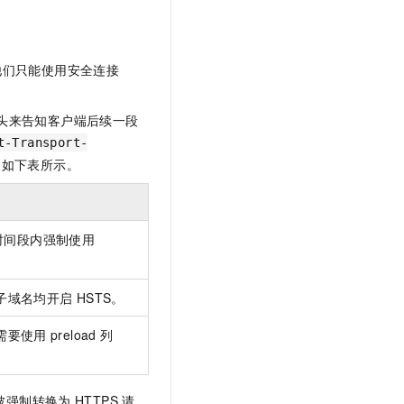
文戏情感细腻自然，动作戏激烈拳拳到肉，实现更强表演能力
支持中英文自由切换，具备更强的噪声鲁棒性
云聚AI 严选权益
SSL 证书
，一键激活高效办公新体验
精选AI产品，从模型到应用全链提效
堡垒机
来声明他们只能使用安全连接
AI 用量加速计划
应用
防火墙
、识别商机，让客服更高效、服务更出色。
新老同享，达量后返
千问办公
主机安全
NEW
头来告知客户端后续一段
的智能体编程平台
一站式AI生产力平台
t-Transport-
明如下表所示。
AI 应用及服务市场
伶鹊
企业级人与Agent协作平台，接入和调度多个数字员工
智能客服平台，对话机器人、对话分析、智能外呼
AI 应用
大模型服务平台百炼 - 全妙
大模型
时间段内强制使用
应用创作平台
多模态内容创作工具，已接入 DeepSeek
自然语言处理
子域名均开启
HSTS。
数据标注
需要使用
preload
列
机器学习
息提取
与 AI 智能体进行实时音视频通话
从文本、图片、视频中提取结构化的属性信息
构建支持视频理解的 AI 音视频实时通话应用
被强制转换为
HTTPS
请