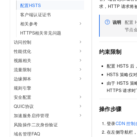
10 分钟在聊天系统中增加
配置HSTS
求，HTTP
请求将
专有云
客户端认证证书
说明
配置
相关参考
节点
HTTPS相关常见问题
访问控制
约束限制
性能优化
视频相关
配置
HSTS
后
流量限制
HSTS
策略仅
边缘脚本
由于
HSTS
策
规则引擎
HTTPS
请求时
安全配置
QUIC协议
操作步骤
加速服务启停管理
登录
CDN
控制
风险操作二次身份验证
在左侧导航栏
域名管理FAQ