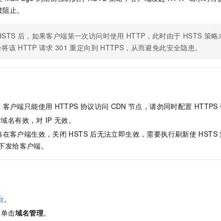
一个 AI 助手
即刻拥有 DeepSeek-R1 满血版
超强辅助，Bol
被阻止。
在企业官网、通讯软件中为客户提供 AI 客服
多种方案随心选，轻松解锁专属 DeepSeek
HSTS
后，如果客户端第一次访问时使用
HTTP，此时由于
HSTS
策略
会将该
HTTP
请求
301
重定向到
HTTPS，从而避免此安全隐患。
，客户端只能使用
HTTPS
协议访问
CDN
节点，请勿同时配置
HTTPS
对域名有效，对
IP
无效。
略在客户端生效，关闭
HSTS
后无法立即生效，需要执行刷新使
HSTS
下发给客户端。
台
。
，单击
域名管理
。