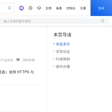
文档
备案
控制台
注册
登录
输入文档关键字查找
验
作计划
器
AI 活动
专业服务
服务伙伴合作计划
开发者社区
加入我们
服务平台百炼
阿里云 OPC 创新助力计划
本页导读
（1）
一站式生成采购清单，支持单品或批量购买
S
io：打造专属 AI 语音助手
S产品伙伴计划（繁花）
峰会
造的大模型服务与应用开发平台
轻量应用服务器
一句话生成原生可编辑精美 PPT 文稿
AI 生产力先锋
Al MaaS 服务伙伴赋能合作
域名
博文
Careers
至高可申请百万元
前提条件
性可伸缩的云计算服务
开启高性价比 AI 编程新体验
Qwen-Audio-3.0-Realtime 端到端实时语音角色扮演
输入一句话想法, 轻松生成专业的 PPT
先锋实践拓展 AI 生产力的边界
快速构建应用程序和网站，即刻迈出上云第一步
Token 补贴，五大权
计划
海大会
伙伴信用分合作计划
商标
问答
社会招聘
背景信息
益加速 OPC 成功
S
eek-V4-Pro
数字证书管理服务（原SSL证书）
一键部署幻兽帕鲁游戏服务器
飞天发布时刻
HOT
划
备案
电子书
校园招聘
约束限制
pSeek-V4-Pro
视频创作，一键激活电商全链路生产力
全托管，含MySQL、PostgreSQL、SQL Server、MariaDB多引擎
实现全站HTTPS，呈现可信的WEB访问
一键购买专属联机服务器，轻松开启游戏
所见，即是所愿
我的收藏
产品详情
更多支持
划
公司注册
镜像站
操作步骤
视频生成
语音识别与合成
专属 QwenPaw
短信服务
漫剧工坊：一站式动画创作平台
AI 实训营
HOT
：浏览器）使用
HTTPS
与
合作伙伴培训与认证
划
上云迁移
的智能体编程平台
站生成，高效打造优质广告素材
从聊天伙伴进化为能主动干活的本地数字员工
快速生产连贯的高质量长漫剧
从基础到进阶，Agent 创客手把手教你
国内短信简单易用，安全可靠，秒级触达，全球覆盖200+国家和地区。
e-1.1-T2V
Qwen3-TTS-Flash
lScope
我要反馈
查询合作伙伴
畅细腻的高质量视频
离线语音合成大模型，多语言方言自适应，低延迟高稳定
n Alibaba Cloud ISV 合作
代维服务
olarDB
建企业门户网站
大数据开发治理平台 DataWorks
10 分钟搭建微信、支付宝小程序
创新加速
ope
登录合作伙伴管理后台
我要建议
站，无忧落地极速上线
以可视化方式快速构建移动和 PC 门户网站
100%兼容MySQL、PostgreSQL，兼容Oracle，支持集中和分布式
高效部署网站，快速应用到小程序
Data Agent 驱动的一站式 Data+AI 开发治理平台
e-1.1-I2V
Cosyvoice-V3-Flash
安全
畅自然，细节丰富
高表现力语音合成大模型，语音克隆听感自然
我要投诉
上云场景组合购
伴
边界网络安全防护产品
漫剧创作，剧本、分镜、视频高效生成
覆盖90%+业务场景，专享组合折扣价
2V
VPN
Fun-ASR