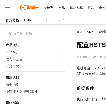
大模型
产品
解决方案
权益
定价
官方文档
CDN
大模型
产品
解决方案
权益
定价
云市场
伙伴
服务
了解阿里云
精选产品
精选解决方案
普惠上云
产品定价
精选商城
成为销售伙伴
售前咨询
为什么选择阿里云
千问AI平台
CDN
操作
首页
了解云产品的定价详情
大模型服务平台百炼
千问办公，解锁你的工作
普惠上云 官方力荐
分销伙伴
在线服务
网站建设
什么是云计算
大
大模型服务与应用平台
企业级Agent产品，直接
云服务器38元/年起，超
配置HSTS
产品概述
咨询伙伴
多端小程序
技术领先
云上成本管理
售后服务
千问大模型
Agency Agents：拥
官方推荐返现计划
大模型
产品简介
大模型
精选产品
精选解决方案
Salesforce 国际版订阅
稳定可靠
管理和优化成本
多元化、高性能、安全可靠
推荐新用户得奖励，单订单
更新时间：
2025-12-29
销售伙伴合作计划
动态与公告
自助服务
友盟天域
安全合规
人工智能与机器学习
AI
文本生成
无影云电脑
HappyHorse 打造一
云工开物
产品计费
通过开启
HSTS（H
无影生态合作计划
在线服务
观测云
分析师报告
随时随地安全接入的云上超
高校专属算力普惠，学生认
计算
互联网应用开发
Qwen3.8-Max
CDN
节点创建连接
HOT
Salesforce On Alibaba C
工单服务
快速入门
智能体时代全能旗舰模型
Tuya 物联网平台阿里云
研究报告与白皮书
云解析DNS
快速拥有专属 OpenClaw
Consulting Partner 合
大数据
容器
新手指引
免费试用
短信专区
前提条件
蓝凌 OA
Qwen3.7-Plus
AI 大模型销售与服务生
快速接入阿里云CDN
现代化应用
存储
天池大赛
能看、能想、能动手的多模
云原生大数据计算服务 Max
解决方案免费试用 新老
电子合同
执行该操作前，请
面向分析的企业级SaaS模
最高领取价值200元试用
安全
网络与CDN
操作指南
AI 算法大赛
Qwen3-VL-Plus
畅捷通