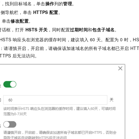
面，找到目标域名，单击
操作
列的
管理
。
左侧导航栏，单击
HTTPS
配置
。
，单击
修改配置
。
对话框，打开
HSTS
开关
，同时配置
过期时间
和
包含子域名
。
HSTS
响应头在浏览器的缓存时间，建议填入
60
天。配置为
0
时，HS
：请谨慎开启，开启前，请确保该加速域名的所有子域名都已开启
HT
TTPS
后无法访问。