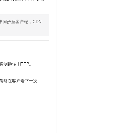
t.diy 一步搞定创意建站
构建大模型应用的安全防护体系
通过自然语言交互简化开发流程,全栈开发支持
通过阿里云安全产品对 AI 应用进行安全防护
未同步至客户端，
CDN
强制跳转
HTTP。
策略在客户端下一次