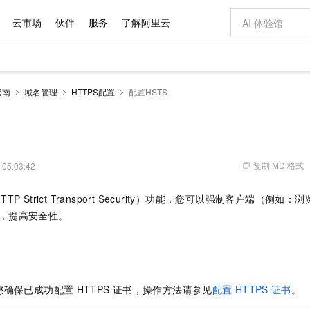
云市场
伙伴
服务
了解阿里云
AI 特惠
数据与 API
成为产品伙伴
企业增值服务
最佳实践
价格计算器
AI 场景体
基础软件
产品伙伴合
阿里云认证
市场活动
配置报价
大模型
指南
域名管理
HTTPS配置
配置HSTS
自助选配和估算价格
新方式
域名与网站
睿译宝，AI翻译排版一步到位
智启 AI 普惠权益
产品生态集成认证中心
企业支持计划
云上春晚
千问官方 MaaS 平台，为开发者和 Agent 而生，新用户赠送 1 亿 + tokens 额度
云服务器 EC
Qwen Aud
AI Coding
阿里云Maa
2026 阿里云
为企业打
数据集
Windows
大模型认证
模型
NEW
NEW
交付可用成果
值低价云产品抢先购
提供智能易用的域名与建站服务
上传文档即自动完成翻译和格式还原
至高享 1亿+免费 tokens，加速 Al 应用落地
安全可靠、弹
智能编程，一键
产品生态伙伴
专家技术服务
云上奥运之旅
弹性计算合作
阿里云中企出
手机三要素
宝塔 Linux
全部认证
价格优势
有专属领域专家
对象存储 OSS
GLM-5.2：长任务时代开源旗舰模型
阿里云 OPC 创新助力计划
云数据库 RD
即刻拥有 DeepS
AI 电商营销
产品生态伙伴工作台
企业增值服务台
云栖战略参考
云存储合作计
云栖大会
身份实名认证
CentOS
训练营
推动算力普惠，释放技术红利
的大模型服务
最高返9万
多领域专家智能体,一键组建 AI 虚拟交付团队
至高百万元 Token 补贴，加速一人公司成长
稳定、安全、高性价比、高性能的云存储服务
真正可用的 1M 上下文,一次完成代码全链路开发
轻松解锁专属 Dee
从图文生成到
复制 MD 格式
 05:03:42
云上的中国
数据库合作计
活动全景
短信
Docker
图片和
站式影视创作平台
人工智能平台 PAI
Hermes Agent，打造自进化智能体
Token Plan 模型订阅计划
Qoder
5 分钟轻松部署
AI 广告创作
企业成长
大模型
NEW
信息公告
TTP Strict Transport Security）功能，您可以强制客户端（例如
看见新力量
云网络合作计
OCR 文字识别
JAVA
级电脑
证享300元代金券
可视化编排打通从文字构思到成片全链路闭环
一站式AI开发、训练和推理服务
自主进化，持久记忆，越用越聪明
Qwen3.8-Max 首发尝鲜，限时加量 10 倍，夜间低至2折
面向真实软件
图文、视频一
Kimi-K3
HappyHors
，提高安全性。
NEW
魔搭 Mode
loud
服务实践
官网公告
Kimi 最新旗舰模型，长程编程与推理利器
让文字生成流
金融模力时刻
Salesforce O
版
发票查验
全能环境
Qoder CN
Claude Code + GStack 打造工程团队
千问办公，限时限量积分加倍
云原生数据库 P
低代码高效构
AI 建站
NEW
作计划
计划
创新中心
魔搭 ModelSc
健康状态
让AI从“聊天伙伴”进化为能干活的“数字员工”
覆盖公网/内网、递归/权威、移动APP等全场景解析服务
安装技能 GStack，拥有专属 AI 工程团队
你的AI工作搭子，覆盖日常办公高频场景
基于千问大模型等，支持代码智能生成、研发智能问答
0 代码专业建
客户案例
天气预报查询
操作系统
Deepseek-v4-pro
HappyHors
态合作计划
态智能体模型
旗舰 MoE 大模型，百万上下文与顶尖推理能力
图生视频，流
Compute
同享
容器服务 Kubernetes 版 ACK
万小智 AI 建站低至 15元/月
云防火墙
AI 短剧/漫剧
快递物流查询
WordPress
成为服务伙
高校合作
您确保已成功配置
HTTPS
证书，操作方法请参见
配置
HTTPS
证书
。
式云数据仓库
点，立即开启云上创新
提供一站式管理容器应用的 K8s 服务
送.CN域名，送备案服务码
云原生的云上
AI助力短剧
GLM-5.2
Wan2.7-T
Ubuntu