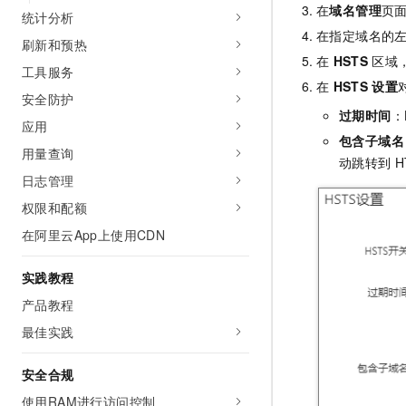
在
域名管理
页
统计分析
在指定域名的
刷新和预热
在
HSTS
区域
工具服务
在
HSTS
设置
安全防护
过期时间
：
应用
包含子域名
用量查询
动跳转到
H
日志管理
权限和配额
在阿里云App上使用CDN
实践教程
产品教程
最佳实践
安全合规
使用RAM进行访问控制