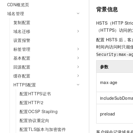
CDN概览页
AI 产品 免费试用
网络
安全
云开发大赛
背景信息
Tableau 订阅
1亿+ 大模型 tokens 和 
域名管理
可观测
入门学习赛
中间件
AI空中课堂在线直播课
复制配置
HSTS（HTTP S
140+云产品 免费试用
大模型服务
上云与迁云
产品新客免费试用，最长1
（HTTPS）访问
数据库
域名迁移
生态解决方案
千问AI平台-Token Plan
配置
HSTS
后，客
设置报警
企业出海
大模型ACA认证体验
大数据计算
时间内访问时只能
助力企业全员 AI 认知与能
标签管理
行业生态解决方案
政企业务
Security:max-a
媒体服务
千问AI平台-模型体验
基本配置
开发者生态解决方案
在线体验全尺寸、多种模态
参数
回源配置
企业服务与云通信
AI 开发和 AI 应用解决
Happy 系列大模型
缓存配置
域名与网站
max-age
HTTPS配置
终端用户计算
配置HTTPS证书
includeSubDoma
配置HTTP/2
Serverless
大模型解决方案
配置OCSP Stapling
preload
开发工具
快速部署 Dify，高效搭建 
配置协议重定向
迁移与运维管理
配置TLS版本与加密套件
客户端会记录域名