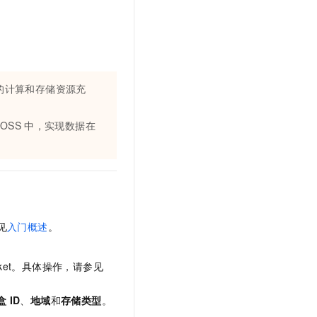
t.diy 一步搞定创意建站
构建大模型应用的安全防护体系
通过自然语言交互简化开发流程,全栈开发支持
通过阿里云安全产品对 AI 应用进行安全防护
的计算和存储资源充
OSS
中，实现数据在
见
入门概述
。
cket。具体操作，请参见
盒
ID
、
地域
和
存储类型
。