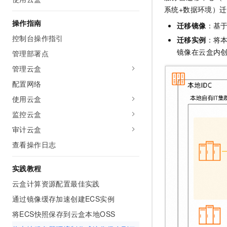
AI 产品 免费试用
网络
系统+数据环境）
安全
云开发大赛
Tableau 订阅
1亿+ 大模型 tokens 和 
操作指南
迁移镜像
：基
可观测
入门学习赛
中间件
AI空中课堂在线直播课
控制台操作指引
140+云产品 免费试用
迁移实例
：将
大模型服务
上云与迁云
产品新客免费试用，最长1
镜像在云盒内
数据库
管理部署点
生态解决方案
千问AI平台-Token Plan
管理云盒
企业出海
大模型ACA认证体验
大数据计算
助力企业全员 AI 认知与能
配置网络
行业生态解决方案
政企业务
媒体服务
千问AI平台-模型体验
使用云盒
开发者生态解决方案
在线体验全尺寸、多种模态
监控云盒
企业服务与云通信
AI 开发和 AI 应用解决
Happy 系列大模型
审计云盒
域名与网站
查看操作日志
终端用户计算
实践教程
Serverless
大模型解决方案
云盒计算资源配置最佳实践
开发工具
通过镜像缓存加速创建ECS实例
快速部署 Dify，高效搭建 
将ECS快照保存到云盒本地OSS
迁移与运维管理