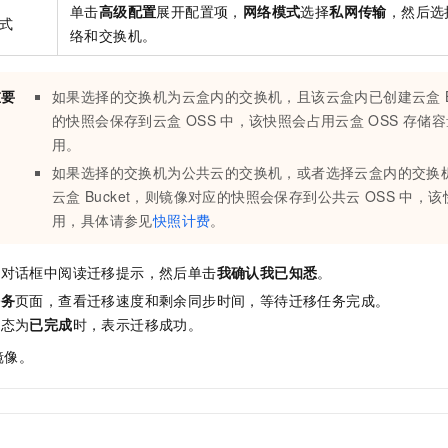
单击
高级配置
展开配置项，
网络模式
选择
私网传输
，然后选
式
络和交换机。
重要
如果选择的交换机为云盒内的交换机，且该云盒内已创建云盒
的快照会保存到云盒
OSS
中，该快照会占用云盒
OSS
存储容
用。
如果选择的交换机为公共云的交换机，或者选择云盒内的交换
云盒
Bucket，则镜像对应的快照会保存到公共云
OSS
中，该
用，具体请参见
快照计费
。
的对话框中阅读迁移提示，然后单击
我确认我已知悉
。
任务
页面，查看迁移速度和剩余同步时间，等待迁移任务完成。
状态为
已完成
时，表示迁移成功。
镜像。