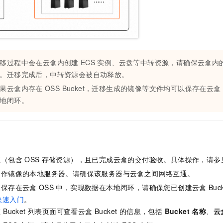
一个 AI 助手
即刻拥有 DeepSeek-R1 满血版
超强辅助，Bol
在企业官网、通讯软件中为客户提供 AI 客服
多种方案随心选，轻松解锁专属 DeepSeek
移过程中会在云盒内创建
ECS
实例、云盘等中转资源，请确保云盒内
。迁移完成后，中转资源会被自动释放。
果云盒内存在
OSS Bucket，迁移生成的镜像等文件均可以保存在云盒
地闭环。
源（包含
OSS
存储资源），且已完成云盒的交付验收。具体操作，请参
制作镜像的本地服务器。请确保该服务器与云盒之间网络互通。
像保存在云盒
OSS
中，实现数据在本地闭环，请确保您已创建云盒
Bu
快速入门
。
Bucket 列表页面可查看云盒 Bucket 的信息，包括
Bucket 名称
、
云