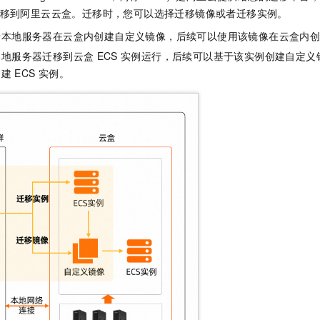
服务生态伙伴
视觉 Coding、空间感知、多模态思考等全面升级
1M上下文，专为长程任务能力而生
云工开物
企业应用
Night Plan 支持 Qwen 3.8-Max
AI 办公
NEW
迁移到阿里云云盒。迁移时，您可以选择迁移镜像或者迁移实例。
Red Hat
30+ 款产品免费体验
夜间 5 折，Qwen/Meoo/TokenPlan 客户专享
AI智能应用
科研合作
于本地服务器在云盒内创建自定义镜像，后续可以使用该镜像在云盒内
ERP
堂（旗舰版）
SUSE
智能客服
本地服务器迁移到云盒
ECS
实例运行，后续可以基于该实例创建自定义
AI 应用构建
大模型原生
CRM
2个月
自动承接线索
创建
ECS
实例。
建站小程序
Qoder
大模型服务平台百炼-应用模版
OA 办公系统
HOT
NEW
面向真实软件
个人版上线、团队版降价；千问3.8-Max首发发尝鲜
丰富多元化的应用模版和解决方案
力提升
财税管理
模板建站
万有无界
大模型服务平台百炼-智能体
400电话
定制建站
的模型效果
灵活可视化地构建企业级 Agent
方案
广告营销
模板小程序
秒悟
人工智能平台 PAI
定制小程序
云端极速 AI 
新一代 AI 视频生成模型，深度适配广告营销等场景
AI Native 的算法工程平台，一站式完成建模、训练、推理服务部署
APP 开发
建站系统
AI 应用
10分钟微调：让0.6B模型媲美235B模型
多模态数据信
依托云原生高可用架构,实现Dify私有化部署
用1%尺寸在特定领域达到大模型90%以上效果