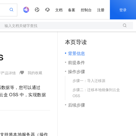
文档
备案
控制台
注册
登录
输入文档关键字查找
验
作计划
器
AI 活动
专业服务
服务伙伴合作计划
开发者社区
加入我们
服务平台百炼
阿里云 OPC 创新助力计划
本页导读
（1）
一站式生成采购清单，支持单品或批量购买
S
可编辑精美 PPT 文稿
S产品伙伴计划（繁花）
峰会
造的大模型服务与应用开发平台
轻量应用服务器
Agency Agents：拥有专属领域专家
AI 生产力先锋
Al MaaS 服务伙伴赋能合作
域名
博文
Careers
至高可申请百万元
背景信息
性可伸缩的云计算服务
 轻松生成专业的 PPT
开启高性价比 AI 编程新体验
先锋实践拓展 AI 生产力的边界
快速构建应用程序和网站，即刻迈出上云第一步
多领域专家智能体,一键组建 AI 虚拟交付团队
S
Token 补贴，五大权
计划
海大会
伙伴信用分合作计划
商标
问答
社会招聘
前提条件
益加速 OPC 成功
S
帕鲁游戏服务器
数字证书管理服务（原SSL证书）
HappyHorse 打造一站式影视创作平台
飞天发布时刻
HOT
划
备案
电子书
校园招聘
操作步骤
联机服务器，轻松开启游戏
视频创作，一键激活电商全链路生产力
全托管，含MySQL、PostgreSQL、SQL Server、MariaDB多引擎
实现全站HTTPS，呈现可信的WEB访问
所见，即是所愿
可视化编排打通从文字构思到成片全链路闭环
我的收藏
产品详情
更多支持
划
公司注册
镜像站
步骤一：导入迁移源
视频生成
语音识别与合成
 智能体与工作流应用
短信服务
漫剧工坊：一站式动画创作平台
AI 实训营
器数据等，您可以通过
合作伙伴培训与认证
步骤二：迁移本地镜像到云盒
划
上云迁移
的智能体编程平台
站生成，高效打造优质广告素材
通过阿里云百炼高效搭建AI应用,助力高效开发
快速生产连贯的高质量长漫剧
从基础到进阶，Agent 创客手把手教你
国内短信简单易用，安全可靠，秒级触达，全球覆盖200+国家和地区。
e-1.1-T2V
Qwen3-TTS-Flash
云盒
OSS
中，实现数据
lScope
OSS
我要反馈
查询合作伙伴
畅细腻的高质量视频
离线语音合成大模型，多语言方言自适应，低延迟高稳定
n Alibaba Cloud ISV 合作
代维服务
olarDB
建企业门户网站
大数据开发治理平台 DataWorks
10 分钟搭建微信、支付宝小程序
后续步骤
创新加速
ope
登录合作伙伴管理后台
我要建议
站，无忧落地极速上线
以可视化方式快速构建移动和 PC 门户网站
100%兼容MySQL、PostgreSQL，兼容Oracle，支持集中和分布式
高效部署网站，快速应用到小程序
Data Agent 驱动的一站式 Data+AI 开发治理平台
e-1.1-I2V
Cosyvoice-V3-Flash
安全
畅自然，细节丰富
高表现力语音合成大模型，语音克隆听感自然
我要投诉
上云场景组合购
伴
边界网络安全防护产品
漫剧创作，剧本、分镜、视频高效生成
覆盖90%+业务场景，专享组合折扣价
2V
VPN
Fun-ASR
，支持将本地服务器（操作