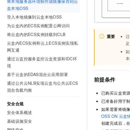
将本地服务器环境制作成镜像保存到云
10 分钟在聊天系统中增加
专有云
盒本地OSS
导入本地镜像到云盒本地OSS
为云盒内的ECS实例配置公网访问
将云盒内的ECS实例挂载到CLB
重要
迁
云盒内ECS实例和云上ECS实例实现私
足
网互通
如
本
通过云监控服务监控云盒资源和IDC环
境
基于云盒的EDAS混合云应用部署
前提条件
通过公共云NLB实现云盒与公共云ECS
混合负载均衡
已购买云盒资
已准备好用于
安全合规
如果需要将镜
安全体系概述
OSS ON
云盒
基础设施安全
创建完成后，在 
网络安全