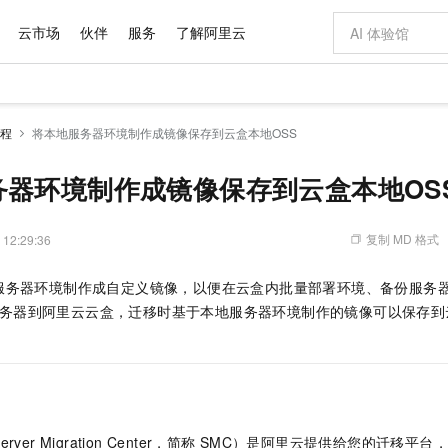
云市场
伙伴
服务
了解阿里云
AI 特惠
数据与 API
成为产品伙伴
企业增值服务
最佳实践
价格计算器
AI 场景体
基础软件
产品伙伴合
阿里云认证
市场活动
配置报价
大模型
程
将本地服务器环境制作成镜像保存到云盒本地OSS
自助选配和估算价格
步到位
域名与网站
智启 AI 普惠权益
产品生态集成认证中心
企业支持计划
云上春晚
Qwen Audio：打造专属 AI 语音助手
千问官方 MaaS 平台，为开发者和 Agent 而生，新用户赠送 1 亿 + tokens 额度
云服务器 EC
一句话生成原生
AI Coding
阿里云Maa
2026 阿里云
为企业打
数据集
Windows
大模型认证
模型
NEW
NEW
格式还原
值低价云产品抢先购
提供智能易用的域名与建站服务
至高享 1亿+免费 tokens，加速 Al 应用落地
Qwen-Audio-3.0-Realtime 端到端实时语音角色扮演
安全可靠、弹
输入一句话想法,
智能编程，一键
务器环境制作成镜像保存到云盒本地OS
产品生态伙伴
专家技术服务
云上奥运之旅
弹性计算合作
阿里云中企出
手机三要素
宝塔 Linux
全部认证
价格优势
开源旗舰模型
对象存储 OSS
即刻拥有 DeepSeek-V4-Pro
阿里云 OPC 创新助力计划
云数据库 RD
一键部署幻兽
AI 电商营销
产品生态伙伴工作台
企业增值服务台
云栖战略参考
云存储合作计
云栖大会
身份实名认证
CentOS
训练营
推动算力普惠，释放技术红利
的大模型服务
最高返9万
真正可用的 1M 上下文,一次完成代码全链路开发
轻松解锁专属 DeepSeek-V4-Pro
至高百万元 Token 补贴，加速一人公司成长
稳定、安全、高性价比、高性能的云存储服务
一键购买专属
从图文生成到
复制 MD 格式
 12:29:36
云上的中国
数据库合作计
活动全景
短信
Docker
图片和
自进化智能体
人工智能平台 PAI
5 分钟轻松部署专属 QwenPaw
Token Plan 模型订阅计划
Qoder
高效搭建 AI
AI 广告创作
企业成长
大模型
NEW
HOT
信息公告
服务器环境制作成自定义镜像，以便在云盒内批量部署环境、备份服务
看见新力量
云网络合作计
OCR 文字识别
JAVA
级电脑
越聪明
证享300元代金券
一站式AI开发、训练和推理服务
Qwen3.8-Max 首发尝鲜，限时加量 10 倍，夜间低至2折
从聊天伙伴进化为能主动干活的本地数字员工
面向真实软件
图文、视频一
Kimi-K3
HappyHors
务器到阿里云云盒，迁移时基于本地服务器环境制作的镜像可以保存到
NEW
魔搭 Mode
loud
服务实践
官网公告
Kimi 最新旗舰模型，长程编程与推理利器
让文字生成流
金融模力时刻
Salesforce O
版
发票查验
全能环境
Qoder CN
Claude Code + GStack 打造工程团队
千问办公，限时限量积分加倍
云原生数据库 P
低代码高效构
AI 建站
NEW
作计划
计划
创新中心
魔搭 ModelSc
健康状态
让AI从“聊天伙伴”进化为能干活的“数字员工”
覆盖公网/内网、递归/权威、移动APP等全场景解析服务
安装技能 GStack，拥有专属 AI 工程团队
你的AI工作搭子，覆盖日常办公高频场景
基于千问大模型等，支持代码智能生成、研发智能问答
0 代码专业建
客户案例
天气预报查询
操作系统
Deepseek-v4-pro
HappyHors
态合作计划
态智能体模型
旗舰 MoE 大模型，百万上下文与顶尖推理能力
图生视频，流
Compute
同享
容器服务 Kubernetes 版 ACK
万小智 AI 建站低至 15元/月
云防火墙
AI 短剧/漫剧
快递物流查询
WordPress
成为服务伙
高校合作
式云数据仓库
点，立即开启云上创新
提供一站式管理容器应用的 K8s 服务
送.CN域名，送备案服务码
云原生的云上
AI助力短剧
GLM-5.2
Wan2.7-T
r Migration Center，简称
SMC）是阿里云提供给您的迁移平台
Ubuntu