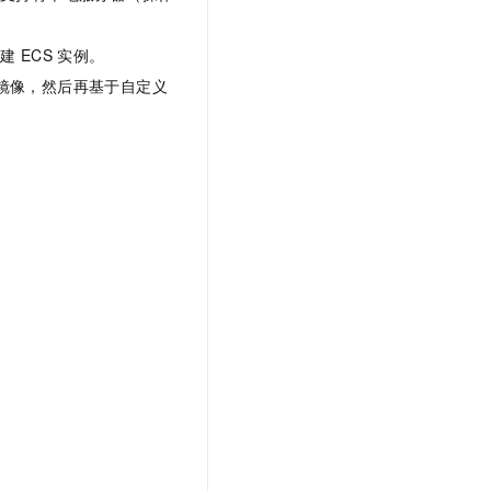
文戏情感细腻自然，动作戏激烈拳拳到肉，实现更强表演能力
支持中英文自由切换，具备更强的噪声鲁棒性
云聚AI 严选权益
SSL 证书
，一键激活高效办公新体验
精选AI产品，从模型到应用全链提效
创建
ECS
实例。
堡垒机
AI 用量加速计划
镜像，然后再基于自定义
应用
防火墙
、识别商机，让客服更高效、服务更出色。
新老同享，达量后返
千问办公
主机安全
NEW
的智能体编程平台
一站式AI生产力平台
AI 应用及服务市场
伶鹊
企业级人与Agent协作平台，接入和调度多个数字员工
智能客服平台，对话机器人、对话分析、智能外呼
AI 应用
大模型服务平台百炼 - 全妙
大模型
应用创作平台
多模态内容创作工具，已接入 DeepSeek
自然语言处理
数据标注
机器学习
息提取
与 AI 智能体进行实时音视频通话
从文本、图片、视频中提取结构化的属性信息
构建支持视频理解的 AI 音视频实时通话应用