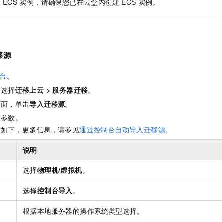
到
ECS
实例，请确保您已在云盒内创建
ECS
实例。
移源
台
。
，选择
迁移上云
>
服务器迁移
。
页面，单击
导入迁移源
。
关参数。
数如下，更多信息，请参见
通过控制台自动导入迁移源
。
说明
选择
物理机/虚拟机
。
选择
控制台导入
。
型
根据本地服务器的操作系统类型选择。