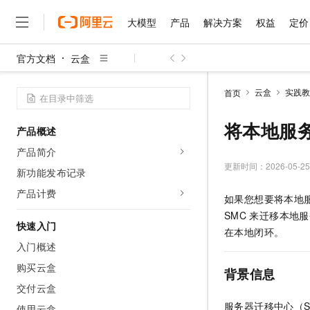
大模型
产品
解决方案
权益
定价
官方文档
云盒
大模型
产品
解决方案
权益
定价
云市场
伙伴
服务
了解阿里云
精选产品
精选解决方案
普惠上云
产品定价
精选商城
成为销售伙伴
售前咨询
为什么选择阿里云
千问AI平台
云盒
实践教
首页
了解云产品的定价详情
大模型服务平台百炼
睿译宝，AI翻译排版一
普惠上云 官方力荐
分销伙伴
在线服务
网站建设
什么是云计算
大
大模型服务与应用平台
上传文档即自动完成翻译和
云服务器38元/年起，超
将本地服
产品概述
咨询伙伴
多端小程序
技术领先
云上成本管理
售后服务
千问大模型
GLM-5.2：长任务时代
官方推荐返现计划
大模型
产品简介
大模型
精选产品
精选解决方案
Salesforce 国际版订阅
稳定可靠
管理和优化成本
多元化、高性能、安全可靠
推荐新用户得奖励，单订单
更新时间：
2026-05-25
销售伙伴合作计划
新功能发布记录
自助服务
友盟天域
安全合规
人工智能与机器学习
AI
文本生成
无影云电脑
Hermes Agent，打造
云工开物
产品计费
如果您想要将本地
无影生态合作计划
在线服务
观测云
分析师报告
随时随地安全接入的云上超
自主进化，持久记忆，越用
高校专属算力普惠，学生认
计算
互联网应用开发
Qwen3.8-Max
SMC
来迁移本地服
HOT
Salesforce On Alibaba C
工单服务
快速入门
智能体时代全能旗舰模型
Tuya 物联网平台阿里云
研究报告与白皮书
在本地闭环。
云解析DNS
快速拥有专属 OpenClaw
Consulting Partner 合
大数据
容器
入门概述
免费试用
短信专区
蓝凌 OA
Qwen3.7-Plus
AI 大模型销售与服务生
购买云盒
现代化应用
存储
天池大赛
背景信息
能看、能想、能动手的多模
云原生大数据计算服务 Max
解决方案免费试用 新老
电子合同
交付云盒
面向分析的企业级SaaS模
最高领取价值200元试用
安全
网络与CDN
AI 算法大赛
Qwen3-VL-Plus
服务器迁移中心（Serve
畅捷通
使用云盒