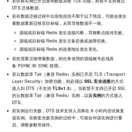
若目标实例已开启透明数据加密
TDE
功能，则暂不支持通过
DTS
迁移数据。
若在数据迁移过程中出现包括但不限于以下情况，可能会使全
量数据重新迁移至目标端，从而导致数据不一致。
源端或目标端
Redis
发生连接闪断，导致断点续传失败。
源端或目标端
Redis
发生主备切换或故障切换。
源端或目标端
Redis
的连接地址发生变化。
若您需要迁移增量数据，则任务使用的源端账号必须具
备
和
权限。
PSYNC
SYNC
若
云数据库
Tair（兼容
Redis）
实例已开启
TLS（Transport
Layer Security）加密功能，则必须以
SSL
安全连接
的方式
接入到
DTS（不支持
TLSv1.3
）。当前暂不支持已开启
SSL
的
云数据库
Tair（兼容
Redis）
实例，以
云实例
的方式接入
DTS。
若实例运行失败，DTS
技术支持人员将在
8
小时内尝试恢复
该实例。在恢复失败实例的过程中，可能会对该实例进行重
启、调整参数等操作。