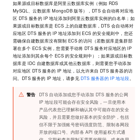
如果源或目标数据库是阿里云数据库实例（例如
RDS
MySQL
、
云数据库
MongoDB
版
等），DTS
会自动将对应地
区
DTS
服务的
IP
地址添加到阿里云数据库实例的白名单；如
果源或目标数据库是
ECS
上的自建数据库，DTS
会自动将对
应地区
DTS
服务的
IP
地址添加到
ECS
的安全规则中，您还
需确保自建数据库没有限制
ECS
的访问（若数据库是集群部
署在多个
ECS
实例，您需要手动将
DTS
服务对应地区的
IP
地址添加到其余每个
ECS
的安全规则中）；如果源或目标数
据库是
IDC
自建数据库或其他云数据库，则需要您手动添加
对应地区
DTS
服务的
IP
地址，以允许来自
DTS
服务器的访
问。DTS
服务的
IP
地址，请参见
DTS
服务器的
IP
地址段
。
警告
DTS
自动添加或您手动添加
DTS
服务的公网
IP
地址段可能会存在安全风险，一旦使用本
产品代表您已理解和确认其中可能存在的安全
风险，并且需要您做好基本的安全防护，包括
但不限于加强账号密码强度防范、限制各网段
开放的端口号、内部各
API
使用鉴权方式通
信、定期检查并限制不需要的网段，或者使用