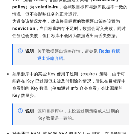
policy
）为
volatile-lru
，会导致目标库与源库数据不一致的
情况，但不会影响任务的正常运行。
为避免该情况发生，建议将目标库的数据逐出策略设置为
noeviction
，当目标库内存不足时，数据会写入失败，同时
任务也会失败，但目标库不会因为数据逐出而丢失数据。
说明
关于数据逐出策略详情，请参见
Redis
数据
逐出策略介绍
。
如果源库中的某些
Key
使用了过期（expire）策略，由于可
能存在
Key
已过期但未被及时删除的情况，所以在目标库中
查看到的
Key
数量（例如通过
info
命令查看）会比源库的
Key
数量少。
说明
源和目标库中，未设置过期策略或未过期的
Key
数量是一致的。
对于通过
EVAL
或
EVALSHA
调用的
Lua
脚本，在增量数据