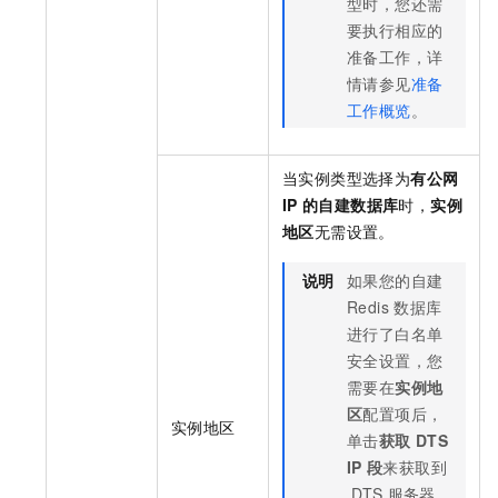
型时，您还需
要执行相应的
准备工作，详
情请参见
准备
工作概览
。
当实例类型选择为
有公网
IP
的自建数据库
时，
实例
地区
无需设置。
说明
如果您的自建
Redis
数据库
进行了白名单
安全设置，您
需要在
实例地
区
配置项后，
实例地区
单击
获取
DTS
IP
段
来获取到
DTS
服务器