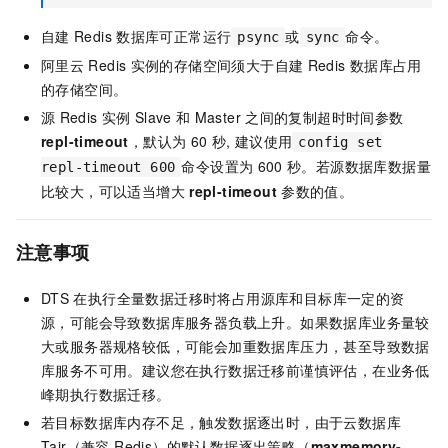
自建
Redis
数据库可正常运行
或
命令。
psync
sync
阿里云
Redis
实例的存储空间须大于自建
Redis
数据库占用
的存储空间。
源
Redis
实例
Slave
和
Master
之间的复制超时时间参数
repl-timeout
，默认为
60
秒, 建议使用
config set
命令设置为
600
秒。若源数据库数据量
repl-timeout 600
比较大，可以适当增大
repl-timeout
参数的值。
注意事项
DTS
在执行全量数据迁移时将占用源库和目标库一定的资
源，可能会导致数据库服务器负载上升。如果数据库业务量较
大或服务器规格较低，可能会加重数据库压力，甚至导致数据
库服务不可用。建议您在执行数据迁移前谨慎评估，在业务低
峰期执行数据迁移。
若目标数据库内存不足，触发数据逐出时，由于
云数据库
Tair（兼容 Redis）
的默认数据逐出策略（
maxmemory-