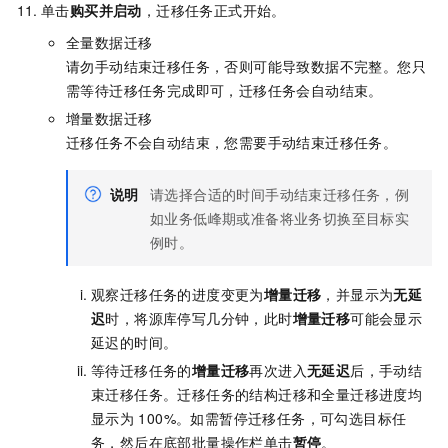
单击
购买并启动
，迁移任务正式开始。
全量数据迁移
请勿手动结束迁移任务，否则可能导致数据不完整。您只
需等待迁移任务完成即可，迁移任务会自动结束。
增量数据迁移
迁移任务不会自动结束，您需要手动结束迁移任务。
说明
请选择合适的时间手动结束迁移任务，例
如业务低峰期或准备将业务切换至目标实
例时。
观察迁移任务的进度变更为
增量迁移
，并显示为
无延
迟
时，将源库停写几分钟，此时
增量迁移
可能会显示
延迟的时间。
等待迁移任务的
增量迁移
再次进入
无延迟
后，手动结
束迁移任务。迁移任务的结构迁移和全量迁移进度均
显示为
100%。如需暂停迁移任务，可勾选目标任
务，然后在底部批量操作栏单击
暂停
。