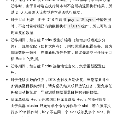
迁移时，由于目标端在执行脚本时不会明确返回执行结果，所
以
DTS
无法确认该类型脚本是否执行成功。
对于
List
列表，由于
DTS
在调用
或
传输数据
psync
sync
时，不会对目标端已有的数据执行
操作，所以可能出
Flush
现重复的数据。
迁移期间，如自建
Redis
发生扩缩容（如增加或者减少分
片）、规格变配（如扩大内存），则您需重新配置任务。且为
保障数据一致性，在重新配置任务前，建议先清空已迁移至目
标
Redis
的数据。
迁移期间，如自建
Redis
连接地址变化，您需重新配置任
务。
对于迁移失败的任务，DTS
会触发自动恢复。当您需要将业
务切换至目标实例时，请务必先结束或释放该任务，避免该任
务被自动恢复后，导致源端数据覆盖目标实例的数据。
源库单机版
Redis
迁移到目标库集群版
Redis
的操作限制：
由于集群
cluster
只允许单个命令操作单个
slot，若在源库执
行多
Key
操作时，Key
不在同一个
slot
或涉及多个
slot，则