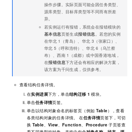
操作步骤。实际页面可能会因任务类型、
源库类型、目标库类型等不同而有所差
异。
若实例运行有报错，系统会在报错模块的
基本信息
页签生成
报错信息
。若您的实例
在华北
1（青岛）、华北
3（张家口）、
华北
5（呼和浩特）、华北
6（乌兰察
布）、西南
1（成都）或中国香港地域，
在
报错信息
下方还会有相应的解决方案，
该方案为千问生成，仅供参考。
查看结构任务详情。
在
实例进展
下方，单击
结构迁移
1
模块。
单击
任务详情
页签。
单击以结构对象命名的标签页（例如
Table
），查看
各类结构对象的任务详情。 在
任务详情
页签下，可切
换
Table
、
View
、
Function
、
Procedure
子页签查
看不同类型的对象。表格中包含
对象名称
、
状态
、
源