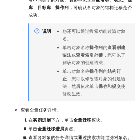
库
、
目标库
、
操作
列，可确认各对象的结构迁移是否
成功。
说明
您还可以通过搜索功能过滤对象
名。
单击对象名称
操作
列的
查看创建
语法
或
查看索引外键
，您可以了
解该对象的创建语法。
单击对象名称
操作
列的
结构订
正
，您可以修改该对象的创建语
法，然后依次单击
保存
和
提交
使
修改生效。
查看全量任务详情。
在
实例进展
下方，单击
全量迁移
模块。
单击
全量迁移进展
页签。
查看各对象的任务详情或通过搜索功能过滤对象名。