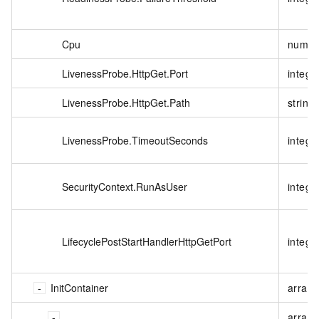
Cpu
numbe
LivenessProbe.HttpGet.Port
intege
LivenessProbe.HttpGet.Path
string
LivenessProbe.TimeoutSeconds
intege
SecurityContext.RunAsUser
intege
LifecyclePostStartHandlerHttpGetPort
intege
InitContainer
array<
array<