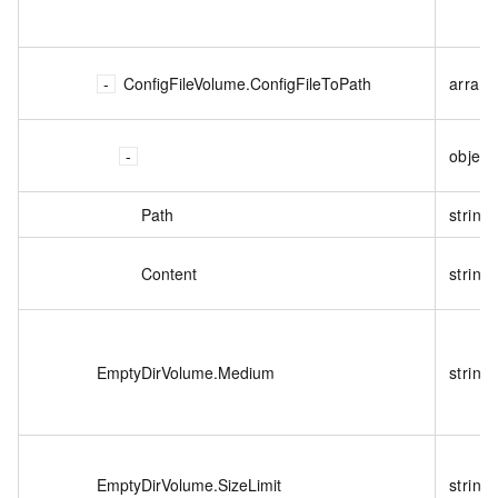
ConfigFileVolume.ConfigFileToPath
array<
object
Path
string
Content
string
EmptyDirVolume.Medium
string
EmptyDirVolume.SizeLimit
string