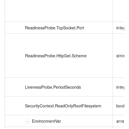
ReadinessProbe.TcpSocket.Port
intege
ReadinessProbe.HttpGet.Scheme
string
LivenessProbe.PeriodSeconds
intege
SecurityContext.ReadOnlyRootFilesystem
boole
EnvironmentVar
array<