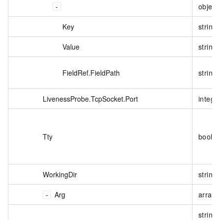
object
Key
string
Value
string
FieldRef.FieldPath
string
LivenessProbe.TcpSocket.Port
intege
Tty
boole
WorkingDir
string
Arg
array
string