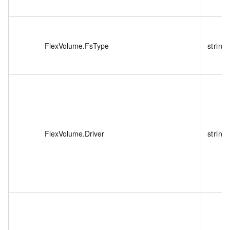
FlexVolume.FsType
string
FlexVolume.Driver
string