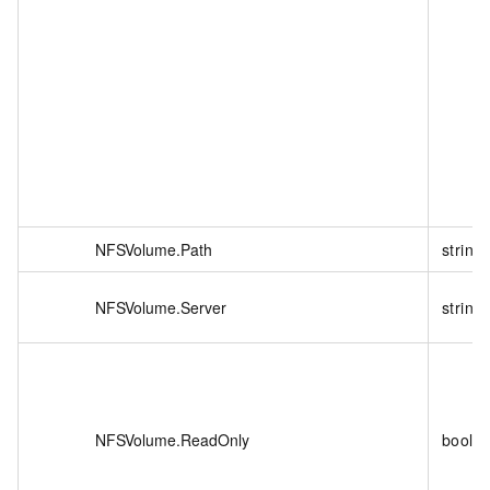
NFSVolume.Path
string
NFSVolume.Server
string
NFSVolume.ReadOnly
boole