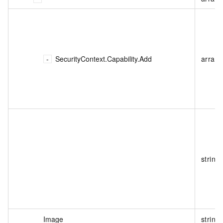
SecurityContext.Capability.Add
array
string
Image
string