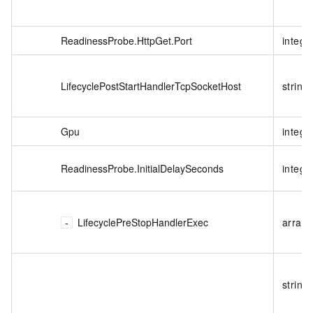
ReadinessProbe.HttpGet.Port
intege
LifecyclePostStartHandlerTcpSocketHost
string
Gpu
intege
ReadinessProbe.InitialDelaySeconds
intege
LifecyclePreStopHandlerExec
array
string