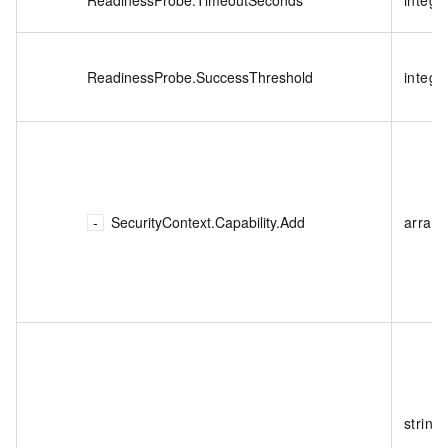
ReadinessProbe.SuccessThreshold
intege
SecurityContext.Capability.Add
array
string