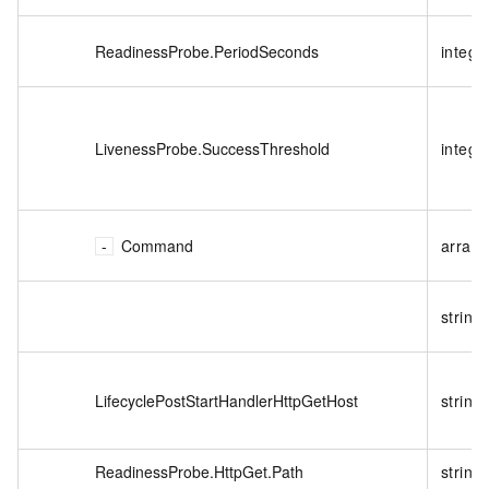
ReadinessProbe.PeriodSeconds
intege
LivenessProbe.SuccessThreshold
intege
Command
array
string
LifecyclePostStartHandlerHttpGetHost
string
ReadinessProbe.HttpGet.Path
string