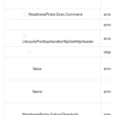
ReadinessProbe.Exec.Command
array
string
array<
LifecyclePreStopHandlerHttpGetHttpHeader
object
Value
string
Name
string
ReadinessProbe.FailureThreshold
intege