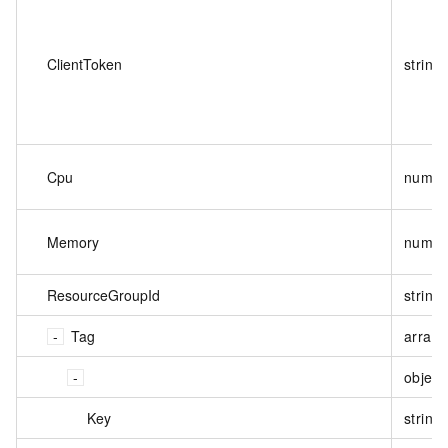
ClientToken
string
Cpu
numbe
Memory
numbe
ResourceGroupId
string
Tag
array<
object
Key
string