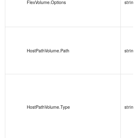
FlexVolume.Options
string
HostPathVolume.Path
string
HostPathVolume.Type
string