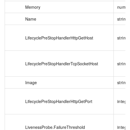
Memory
numbe
Name
string
LifecyclePreStopHandlerHttpGetHost
string
LifecyclePreStopHandlerTcpSocketHost
string
Image
string
LifecyclePreStopHandlerHttpGetPort
intege
LivenessProbe.FailureThreshold
intege