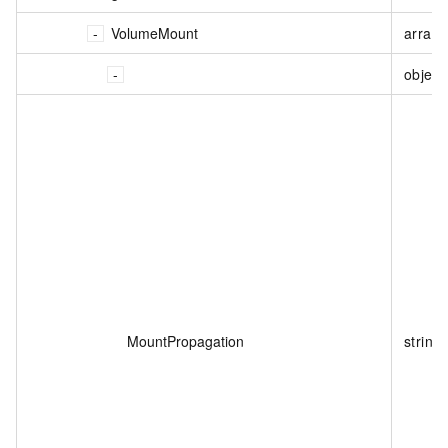
VolumeMount
array<
object
MountPropagation
string