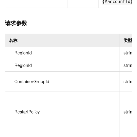
{#accountId}:
请求参数
名称
类型
RegionId
string
RegionId
string
ContainerGroupId
string
RestartPolicy
string