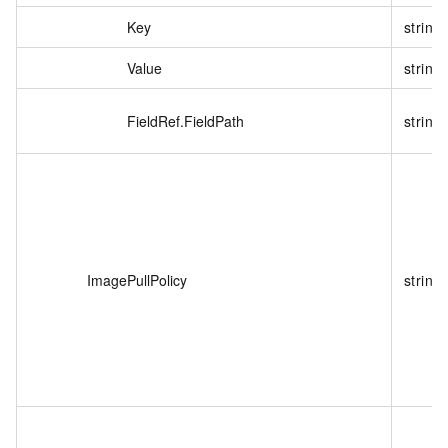
Key
string
Value
string
FieldRef.FieldPath
string
ImagePullPolicy
string