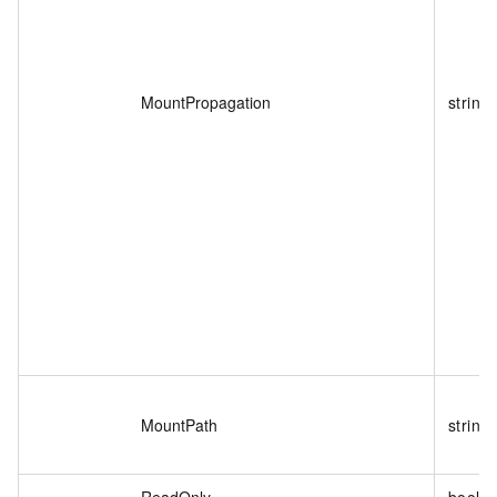
MountPropagation
string
MountPath
string
ReadOnly
boole