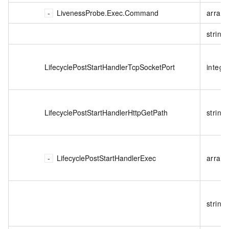
LivenessProbe.Exec.Command
array
string
LifecyclePostStartHandlerTcpSocketPort
intege
LifecyclePostStartHandlerHttpGetPath
string
LifecyclePostStartHandlerExec
array
string