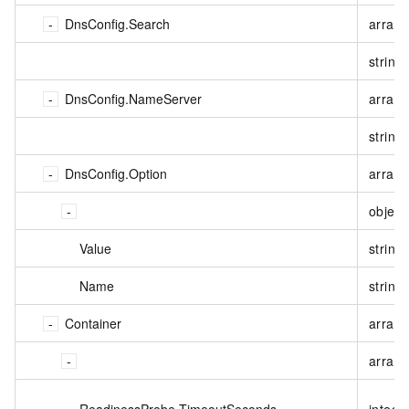
DnsConfig.Search
array
string
DnsConfig.NameServer
array
string
DnsConfig.Option
array<
object
Value
string
Name
string
Container
array<
array<
ReadinessProbe.TimeoutSeconds
intege