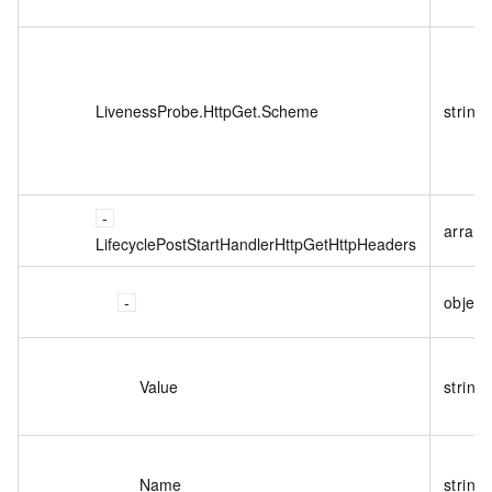
LivenessProbe.HttpGet.Scheme
string
array<
LifecyclePostStartHandlerHttpGetHttpHeaders
object
Value
string
Name
string