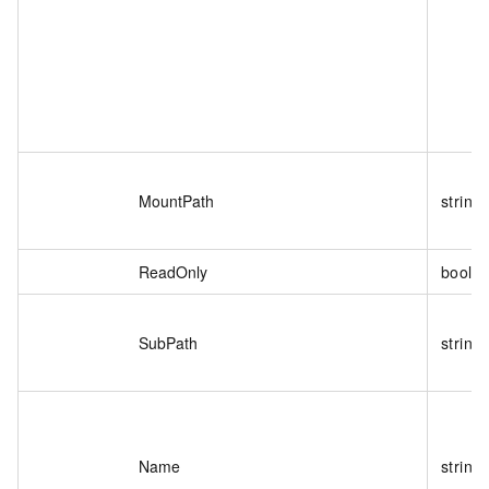
MountPath
string
ReadOnly
boole
SubPath
string
Name
string