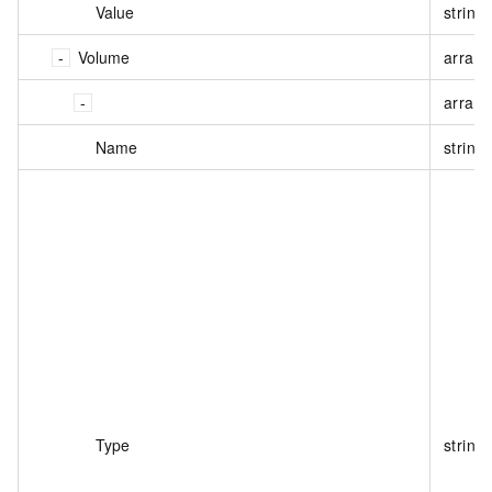
Value
string
Volume
array<
array<
Name
string
Type
string