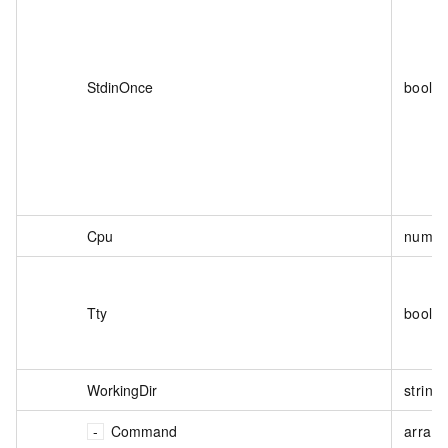
StdinOnce
boole
Cpu
numbe
Tty
boole
WorkingDir
string
Command
array