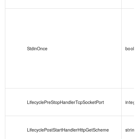
StdinOnce
boole
LifecyclePreStopHandlerTcpSocketPort
intege
LifecyclePostStartHandlerHttpGetScheme
string