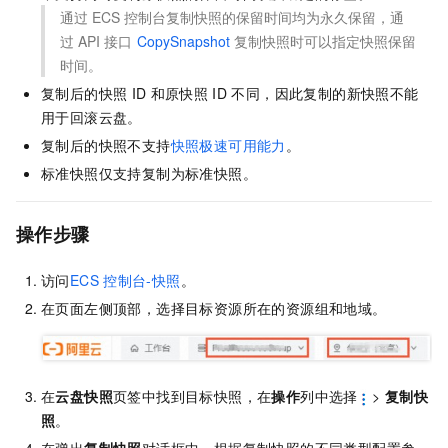
通过
ECS
控制台复制快照的保留时间均为永久保留，通
过
API
接口
CopySnapshot
复制快照时可以指定快照保留
时间。
复制后的快照
ID
和原快照
ID
不同，因此复制的新快照不能
用于回滚云盘。
复制后的快照不支持
快照极速可用能力
。
标准快照仅支持复制为标准快照。
操作步骤
访问
ECS
控制台-快照
。
在页面左侧顶部，选择目标资源所在的资源组和地域。
在
云盘快照
页签中找到目标快照，在
操作
列中选择
>
复制快
照
。
在弹出
复制快照
对话框中，根据复制快照的不同类型配置参