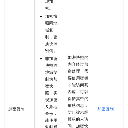
现加
密。
加密快
照同地
域复
制，更
换快照
密钥。
加密快照的
非加密
内容经过加
快照跨
密处理，需
地域复
要使用密钥
制为加
才能访问其
密快
内容，可以
照，实
保护其中的
现加密
敏感信息，
及异地
加密复制
加密复制
防止被未经
备份，
授权的人访
或使用
问。加密快
复制后