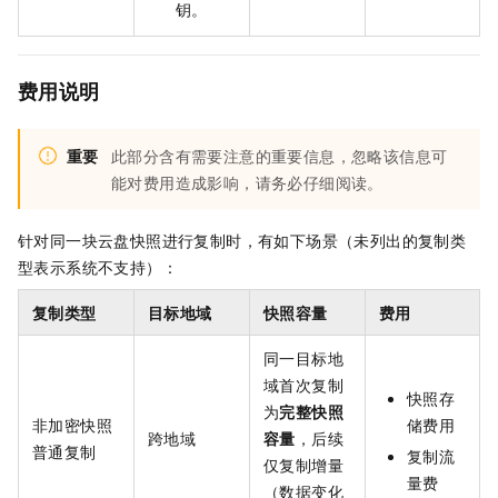
钥。
费用说明
重要
此部分含有需要注意的重要信息，忽略该信息可
能对费用造成影响，请务必仔细阅读。
针对同一块云盘快照进行复制时，有如下场景（未列出的复制类
型表示系统不支持）：
复制类型
目标地域
快照容量
费用
同一目标地
域首次复制
快照存
为
完整快照
非加密快照
储费用
跨地域
容量
，后续
普通复制
复制流
仅复制增量
量费
（数据变化