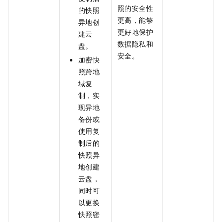
照的安全性
的快照
更高，能够
异地创
更好地保护
建云
数据隐私和
盘。
安全。
加密快
照跨地
域复
制，实
现异地
备份或
使用复
制后的
快照异
地创建
云盘，
同时可
以更换
快照密