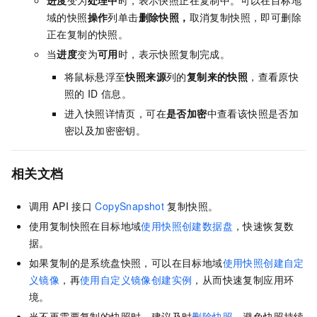
域的快照
操作
列单击
删除快照
，
取消复制快照，即可删除
正在复制的快照。
当
进度
变为
可用
时，表示快照复制完成。
将鼠标悬浮至
快照来源
列的
复制来的快照
，查看原快
照的
ID
信息。
进入快照详情页，可在
是否加密
中查看该快照是否加
密以及加密密钥。
相关文档
调用
API
接口
CopySnapshot
复制快照。
使用复制快照在目标地域
使用快照创建数据盘
，快速恢复数
据。
如果复制的是系统盘快照，可以在目标地域
使用快照创建自定
义镜像
，再
使用自定义镜像创建实例
，从而快速复制应用环
境。
当不再需要复制的快照时，建议及时
删除快照
，避免快照持续