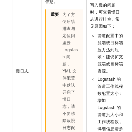
信息。
写入慢的问题
时，可查看慢日
重要
为了方
志进行排查。常
便后续
见原因如下：
排查与
定位阿
管道配置中的
里云
源端或目标端
Logstas
压力达到瓶
h
问
颈：建议扩充
题，
源端或目标端
慢日志
YML
文
资源。
件配置
Logstash
的
中默认
管道工作线程
开启了
数配置太小：
慢日
增加
志，请
Logstash
的
不要移
管道批大小和
除该慢
工作线程数，
日志配
详细信息请参