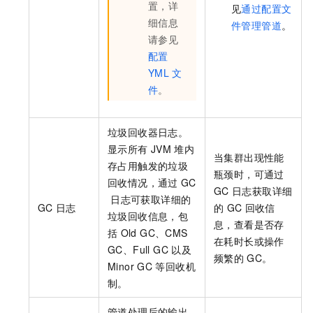
置，详
见
通过配置文
细信息
件管理管道
。
请参见
配置
YML
文
件
。
垃圾回收器日志。
显示所有
JVM
堆内
当集群出现性能
存占用触发的垃圾
瓶颈时，可通过
回收情况，通过
GC
GC
日志获取详细
日志可获取详细的
GC
日志
的
GC
回收信
垃圾回收信息，包
息，查看是否存
括
Old GC、CMS
在耗时长或操作
GC、Full GC
以及
频繁的
GC。
Minor GC
等回收机
制。
管道处理后的输出